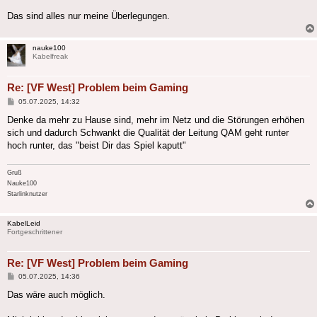
Das sind alles nur meine Überlegungen.
nauke100
Kabelfreak
Re: [VF West] Problem beim Gaming
Beitrag
05.07.2025, 14:32
Denke da mehr zu Hause sind, mehr im Netz und die Störungen erhöhen
sich und dadurch Schwankt die Qualität der Leitung QAM geht runter
hoch runter, das "beist Dir das Spiel kaputt"
Gruß
Nauke100
Starlinknutzer
KabelLeid
Fortgeschrittener
Re: [VF West] Problem beim Gaming
Beitrag
05.07.2025, 14:36
Das wäre auch möglich.