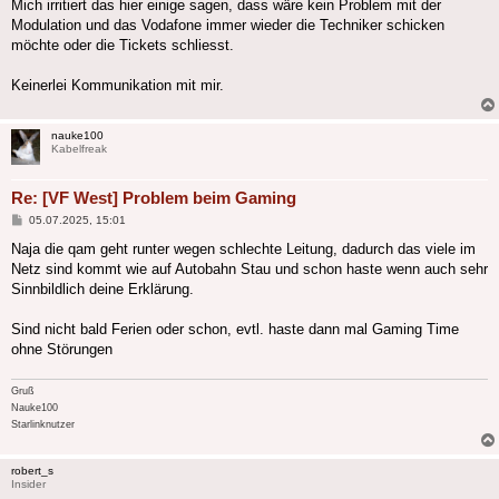
Mich irritiert das hier einige sagen, dass wäre kein Problem mit der
Modulation und das Vodafone immer wieder die Techniker schicken
möchte oder die Tickets schliesst.
Keinerlei Kommunikation mit mir.
nauke100
Kabelfreak
Re: [VF West] Problem beim Gaming
Beitrag
05.07.2025, 15:01
Naja die qam geht runter wegen schlechte Leitung, dadurch das viele im
Netz sind kommt wie auf Autobahn Stau und schon haste wenn auch sehr
Sinnbildlich deine Erklärung.
Sind nicht bald Ferien oder schon, evtl. haste dann mal Gaming Time
ohne Störungen
Gruß
Nauke100
Starlinknutzer
robert_s
Insider