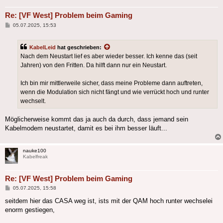
Re: [VF West] Problem beim Gaming
Beitrag
05.07.2025, 15:53
KabelLeid
hat geschrieben:
Nach dem Neustart lief es aber wieder besser. Ich kenne das (seit
Jahren) von den Fritten. Da hilft dann nur ein Neustart.
Ich bin mir mittlerweile sicher, dass meine Probleme dann auftreten,
wenn die Modulation sich nicht fängt und wie verrückt hoch und runter
wechselt.
Möglicherweise kommt das ja auch da durch, dass jemand sein
Kabelmodem neustartet, damit es bei ihm besser läuft...
nauke100
Kabelfreak
Re: [VF West] Problem beim Gaming
Beitrag
05.07.2025, 15:58
seitdem hier das CASA weg ist, ists mit der QAM hoch runter wechselei
enorm gestiegen,