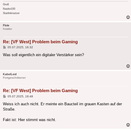
Gruß
Nauke100
Starlinknutzer
Flole
Insider
Re: [VF West] Problem beim Gaming
Beitrag
05.07.2025, 16:32
Was soll eigentlich ein digitaler Verstärker sein?
KabelLeid
Fortgeschrittener
Re: [VF West] Problem beim Gaming
Beitrag
05.07.2025, 18:48
Weiss ich auch nicht. Er meinte ein Baucteil im grauen Kasten auf der
Straße.
Fakt ist: Hier stimmt was nicht.