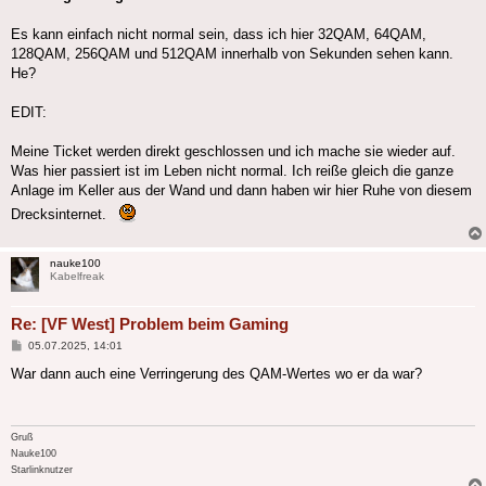
Es kann einfach nicht normal sein, dass ich hier 32QAM, 64QAM,
128QAM, 256QAM und 512QAM innerhalb von Sekunden sehen kann.
He?
EDIT:
Meine Ticket werden direkt geschlossen und ich mache sie wieder auf.
Was hier passiert ist im Leben nicht normal. Ich reiße gleich die ganze
Anlage im Keller aus der Wand und dann haben wir hier Ruhe von diesem
Drecksinternet.
nauke100
Kabelfreak
Re: [VF West] Problem beim Gaming
Beitrag
05.07.2025, 14:01
War dann auch eine Verringerung des QAM-Wertes wo er da war?
Gruß
Nauke100
Starlinknutzer