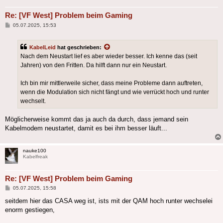
Re: [VF West] Problem beim Gaming
Beitrag
05.07.2025, 15:53
KabelLeid
hat geschrieben:
Nach dem Neustart lief es aber wieder besser. Ich kenne das (seit
Jahren) von den Fritten. Da hilft dann nur ein Neustart.
Ich bin mir mittlerweile sicher, dass meine Probleme dann auftreten,
wenn die Modulation sich nicht fängt und wie verrückt hoch und runter
wechselt.
Möglicherweise kommt das ja auch da durch, dass jemand sein
Kabelmodem neustartet, damit es bei ihm besser läuft...
nauke100
Kabelfreak
Re: [VF West] Problem beim Gaming
Beitrag
05.07.2025, 15:58
seitdem hier das CASA weg ist, ists mit der QAM hoch runter wechselei
enorm gestiegen,