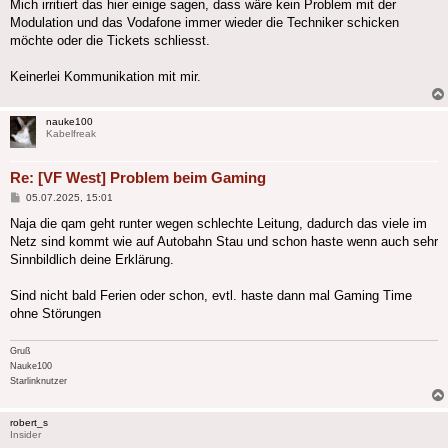
Mich irritiert das hier einige sagen, dass wäre kein Problem mit der
Modulation und das Vodafone immer wieder die Techniker schicken
möchte oder die Tickets schliesst.
Keinerlei Kommunikation mit mir.
nauke100
Kabelfreak
Re: [VF West] Problem beim Gaming
Beitrag
05.07.2025, 15:01
Naja die qam geht runter wegen schlechte Leitung, dadurch das viele im
Netz sind kommt wie auf Autobahn Stau und schon haste wenn auch sehr
Sinnbildlich deine Erklärung.
Sind nicht bald Ferien oder schon, evtl. haste dann mal Gaming Time
ohne Störungen
Gruß
Nauke100
Starlinknutzer
robert_s
Insider