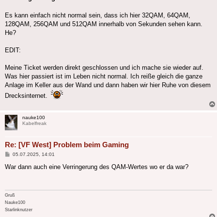
Es kann einfach nicht normal sein, dass ich hier 32QAM, 64QAM,
128QAM, 256QAM und 512QAM innerhalb von Sekunden sehen kann.
He?
EDIT:
Meine Ticket werden direkt geschlossen und ich mache sie wieder auf.
Was hier passiert ist im Leben nicht normal. Ich reiße gleich die ganze
Anlage im Keller aus der Wand und dann haben wir hier Ruhe von diesem
Drecksinternet.
nauke100
Kabelfreak
Re: [VF West] Problem beim Gaming
Beitrag
05.07.2025, 14:01
War dann auch eine Verringerung des QAM-Wertes wo er da war?
Gruß
Nauke100
Starlinknutzer