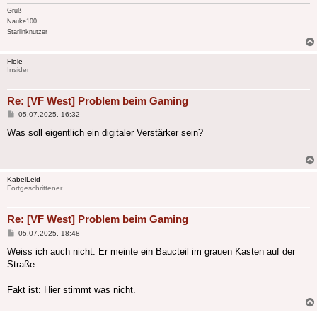
Gruß
Nauke100
Starlinknutzer
Flole
Insider
Re: [VF West] Problem beim Gaming
Beitrag
05.07.2025, 16:32
Was soll eigentlich ein digitaler Verstärker sein?
KabelLeid
Fortgeschrittener
Re: [VF West] Problem beim Gaming
Beitrag
05.07.2025, 18:48
Weiss ich auch nicht. Er meinte ein Baucteil im grauen Kasten auf der
Straße.
Fakt ist: Hier stimmt was nicht.