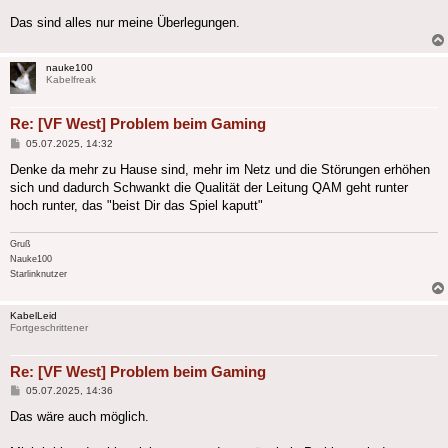
Das sind alles nur meine Überlegungen.
nauke100
Kabelfreak
Re: [VF West] Problem beim Gaming
Beitrag
05.07.2025, 14:32
Denke da mehr zu Hause sind, mehr im Netz und die Störungen erhöhen
sich und dadurch Schwankt die Qualität der Leitung QAM geht runter
hoch runter, das "beist Dir das Spiel kaputt"
Gruß
Nauke100
Starlinknutzer
KabelLeid
Fortgeschrittener
Re: [VF West] Problem beim Gaming
Beitrag
05.07.2025, 14:36
Das wäre auch möglich.