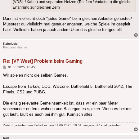
(VDSL / Kabel) und separaten Netzen (Telefom / Vodafone) die gleiche
Erfahrung zur gleichen Zeit?
Dann ist vielleicht doch "jedes Game" beim gleichen Anbieter gehostet?
Müsstest du vielleicht mal genauer angeben, welche Spiele ihr gespielt
habt. Vielleicht haben ja auch andere User das gleiche festgestellt.
KabelLeid
Fortgeschrittener
Re: [VF West] Problem beim Gaming
Beitrag
01.06.2025, 10:45
Wir spielen nicht die selben Games.
Escape from Tarkov, COD, Warzone, Battlefield 5, Battlefield 2042, The
FInals, CS2 und PUBG.
Die einzig relevante Gemeinsamkeit ist, dass wir ein paar Meter
voneinander entfernt wohnen und Ballergames spielen. Wenn es bei mir
gut läuft, läuft es auch bei ihm gut. Komisch alles.
Zuletzt geändert von
KabelLeid
am 01.06.2025, 10:51, insgesamt 1-mal geändert.
Karl.