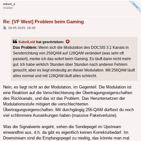
robert_s
Insider
Re: [VF West] Problem beim Gaming
Beitrag
29.05.2025, 18:36
KabelLeid
hat geschrieben:
Das Problem:
Wenn sich die Modulation des DOCSIS 3.1 Kanals in
Senderichtung von 256QAM auf 128QAM verändert (was sehr oft
passiert), merke ich das sofort beim Gaming. Es läuft dann nicht mehr
gut. Ich habe wirklich Stunden über Stunden nach anderen Fehlern
gesucht, aber es liegt eindeutig an dieser Modulation. Mit 256QAM läuft
alles normal und mit 128QAM läuft alles schlecht.
Nein, es liegt nicht an der Modulation, im Gegenteil. Die Modulation ist
eine Reaktion auf die Verschlechterung der Übertragungseigenschaften
des Rückkanals, und das ist das Problem. Das Heruntersetzen der
Modulationsstufe mitigiert die verschlechterten
Übertragungseigenschaften. Mit durchgängig 256-QAM dürftest du noch
viel schlimmere Auswirkungen haben (massive Paketverluste).
Was die Signalwerte angeht, sehen die Sendepegel im Upstream
einwandfrei aus, d.h. da gibt es eigentlich keinen Korrekturbedarf. Im
Downstream sind die Empfangspegel zu niedrig, das könnte man mal