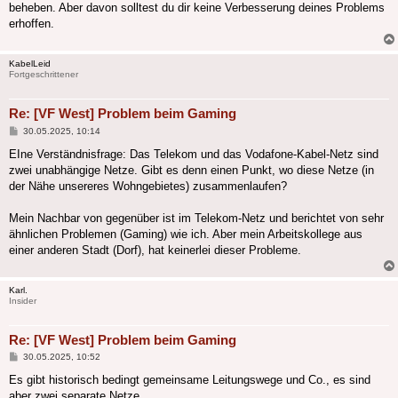
beheben. Aber davon solltest du dir keine Verbesserung deines Problems
erhoffen.
KabelLeid
Fortgeschrittener
Re: [VF West] Problem beim Gaming
Beitrag
30.05.2025, 10:14
EIne Verständnisfrage: Das Telekom und das Vodafone-Kabel-Netz sind
zwei unabhängige Netze. Gibt es denn einen Punkt, wo diese Netze (in
der Nähe unsereres Wohngebietes) zusammenlaufen?
Mein Nachbar von gegenüber ist im Telekom-Netz und berichtet von sehr
ähnlichen Problemen (Gaming) wie ich. Aber mein Arbeitskollege aus
einer anderen Stadt (Dorf), hat keinerlei dieser Probleme.
Karl.
Insider
Re: [VF West] Problem beim Gaming
Beitrag
30.05.2025, 10:52
Es gibt historisch bedingt gemeinsame Leitungswege und Co., es sind
aber zwei separate Netze.