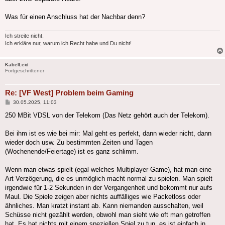
Was für einen Anschluss hat der Nachbar denn?
Ich streite nicht.
Ich erkläre nur, warum ich Recht habe und Du nicht!
KabelLeid
Fortgeschrittener
Re: [VF West] Problem beim Gaming
Beitrag
30.05.2025, 11:03
250 MBit VDSL von der Telekom (Das Netz gehört auch der Telekom).
Bei ihm ist es wie bei mir: Mal geht es perfekt, dann wieder nicht, dann
wieder doch usw. Zu bestimmten Zeiten und Tagen
(Wochenende/Feiertage) ist es ganz schlimm.
Wenn man etwas spielt (egal welches Multiplayer-Game), hat man eine
Art Verzögerung, die es unmöglich macht normal zu spielen. Man spielt
irgendwie für 1-2 Sekunden in der Vergangenheit und bekommt nur aufs
Maul. Die Spiele zeigen aber nichts auffälliges wie Packetloss oder
ähnliches. Man kratzt instant ab. Kann niemanden ausschalten, weil
Schüsse nicht gezählt werden, obwohl man sieht wie oft man getroffen
hat. Es hat nichts mit einem speziellen Spiel zu tun, es ist einfach in