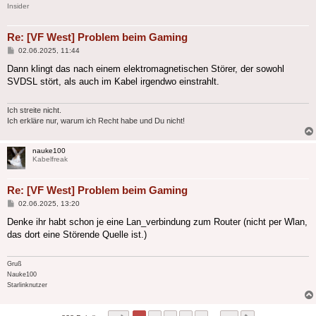
Insider
Re: [VF West] Problem beim Gaming
Beitrag
02.06.2025, 11:44
Dann klingt das nach einem elektromagnetischen Störer, der sowohl
SVDSL stört, als auch im Kabel irgendwo einstrahlt.
Ich streite nicht.
Ich erkläre nur, warum ich Recht habe und Du nicht!
nauke100
Kabelfreak
Re: [VF West] Problem beim Gaming
Beitrag
02.06.2025, 13:20
Denke ihr habt schon je eine Lan_verbindung zum Router (nicht per Wlan,
das dort eine Störende Quelle ist.)
Gruß
Nauke100
Starlinknutzer