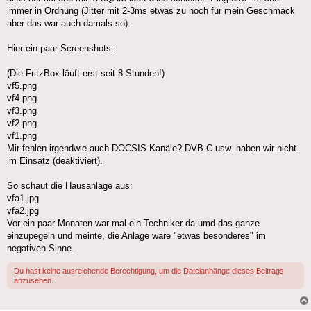
immer in Ordnung (Jitter mit 2-3ms etwas zu hoch für mein Geschmack
aber das war auch damals so).
Hier ein paar Screenshots:
(Die FritzBox läuft erst seit 8 Stunden!)
vf5.png
vf4.png
vf3.png
vf2.png
vf1.png
Mir fehlen irgendwie auch DOCSIS-Kanäle? DVB-C usw. haben wir nicht
im Einsatz (deaktiviert).
So schaut die Hausanlage aus:
vfa1.jpg
vfa2.jpg
Vor ein paar Monaten war mal ein Techniker da umd das ganze
einzupegeln und meinte, die Anlage wäre "etwas besonderes" im
negativen Sinne.
Du hast keine ausreichende Berechtigung, um die Dateianhänge dieses Beitrags
anzusehen.