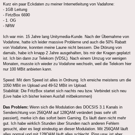
Kurz ein paar Eckdaten zu meiner Internetleitung von Vadafone:
- 1GB Leitung
- FirtzBox 6690
- 1. OG
- NRW
Ich war min. 15 Jahre lang Unitymedia-Kunde. Nach der Übernahme von
Vodafone, hatte ich leider massive Probleme und auch die 50% Rabatt
von Vodafone, konnten meine Laune nicht bessern. Die Dtörung von
damals, habe ich knapp 2 Jahre ausgehalten, bis mir der Kragen geplatzt
ist. Ich bin dann zur Telekom (VDSL). Nach einem Umzug vor wenigen
Monaten, musste ich wieder zu Vodafone wechseln, weil die Telekom hier
nur 100 MBit anbieten kann.
Speed: Mit dem Speed ist alles in Ordnung. Ich erreiche meistens um die
1050 MBit im Upload und 49-52 MBit im Upload.
Stabilität: Die FritzBox startet sich nachts neu bzw. Verbindet sich neu
(Live habe ich bisher keinen Ausfall mitbekommen)
Das Problem:
Wenn sich die Modulation des DOCSIS 3.1 Kanals in
Senderichtung von 256QAM auf 128QAM verändert (was sehr oft
passiert), merke ich das sofort beim Gaming. Es läuft dann nicht mehr
gut. Ich habe wirklich Stunden über Stunden nach anderen Fehlern
gesucht, aber es liegt eindeutig an dieser Modulation. Mit 256QAM läuft
alles normal und mit 128QAM läuft alles schlecht. Ping usw. ist aber