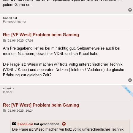
jedem Game so.
KabelLeid
Fortgeschrittener
Re: [VF West] Problem beim Gaming
Beitrag
01.06.2025, 07:08
Am Freitagabend lief es bei mir richtig gut. Seltsamerweise auch bei
meinem Nachbarn, obwohl er VDSL und ich Kabel habe.
Die Frage ist: Wieso machen wir trotz völlig unterschiedlicher Technik
(VDSL / Kabel) und separaten Netzen (Telefom / Vodafone) die gleiche
Erfahrung zur gleichen Zeit?
robert_s
Insider
Re: [VF West] Problem beim Gaming
Beitrag
01.06.2025, 10:24
KabelLeid
hat geschrieben:
Die Frage ist: Wieso machen wir trotz völlig unterschiedlicher Technik