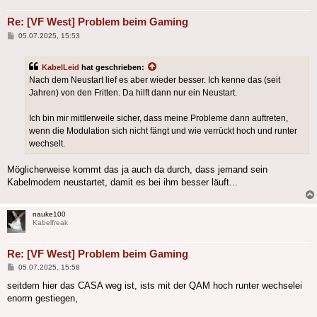
Re: [VF West] Problem beim Gaming
Beitrag
05.07.2025, 15:53
KabelLeid
hat geschrieben:
Nach dem Neustart lief es aber wieder besser. Ich kenne das (seit
Jahren) von den Fritten. Da hilft dann nur ein Neustart.
Ich bin mir mittlerweile sicher, dass meine Probleme dann auftreten,
wenn die Modulation sich nicht fängt und wie verrückt hoch und runter
wechselt.
Möglicherweise kommt das ja auch da durch, dass jemand sein
Kabelmodem neustartet, damit es bei ihm besser läuft...
nauke100
Kabelfreak
Re: [VF West] Problem beim Gaming
Beitrag
05.07.2025, 15:58
seitdem hier das CASA weg ist, ists mit der QAM hoch runter wechselei
enorm gestiegen,