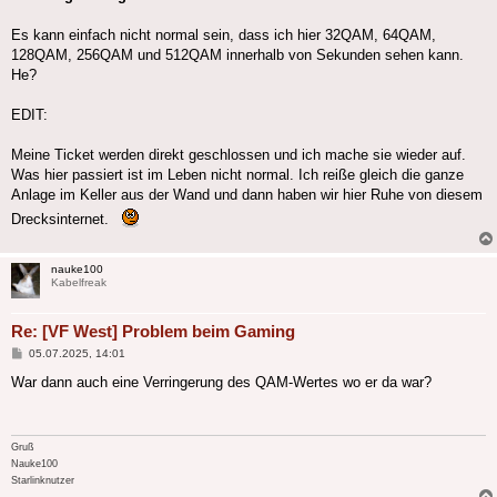
Es kann einfach nicht normal sein, dass ich hier 32QAM, 64QAM,
128QAM, 256QAM und 512QAM innerhalb von Sekunden sehen kann.
He?
EDIT:
Meine Ticket werden direkt geschlossen und ich mache sie wieder auf.
Was hier passiert ist im Leben nicht normal. Ich reiße gleich die ganze
Anlage im Keller aus der Wand und dann haben wir hier Ruhe von diesem
Drecksinternet.
nauke100
Kabelfreak
Re: [VF West] Problem beim Gaming
Beitrag
05.07.2025, 14:01
War dann auch eine Verringerung des QAM-Wertes wo er da war?
Gruß
Nauke100
Starlinknutzer