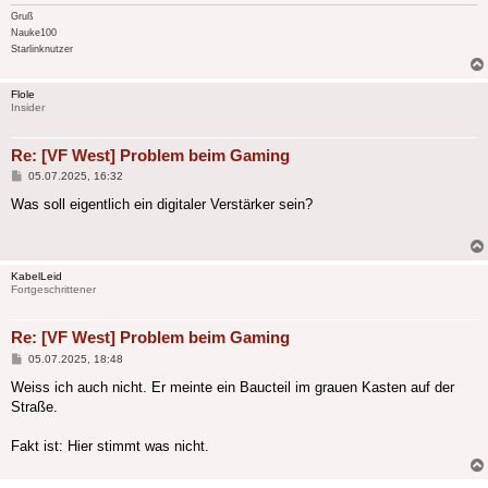
Gruß
Nauke100
Starlinknutzer
Flole
Insider
Re: [VF West] Problem beim Gaming
Beitrag
05.07.2025, 16:32
Was soll eigentlich ein digitaler Verstärker sein?
KabelLeid
Fortgeschrittener
Re: [VF West] Problem beim Gaming
Beitrag
05.07.2025, 18:48
Weiss ich auch nicht. Er meinte ein Baucteil im grauen Kasten auf der
Straße.
Fakt ist: Hier stimmt was nicht.