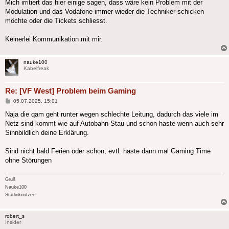
Mich irritiert das hier einige sagen, dass wäre kein Problem mit der
Modulation und das Vodafone immer wieder die Techniker schicken
möchte oder die Tickets schliesst.
Keinerlei Kommunikation mit mir.
nauke100
Kabelfreak
Re: [VF West] Problem beim Gaming
Beitrag
05.07.2025, 15:01
Naja die qam geht runter wegen schlechte Leitung, dadurch das viele im
Netz sind kommt wie auf Autobahn Stau und schon haste wenn auch sehr
Sinnbildlich deine Erklärung.
Sind nicht bald Ferien oder schon, evtl. haste dann mal Gaming Time
ohne Störungen
Gruß
Nauke100
Starlinknutzer
robert_s
Insider