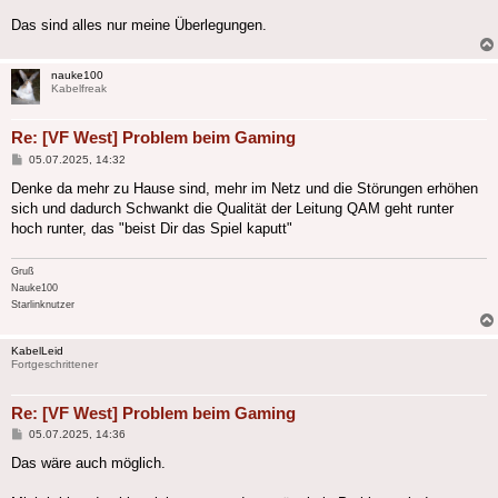
Das sind alles nur meine Überlegungen.
nauke100
Kabelfreak
Re: [VF West] Problem beim Gaming
Beitrag
05.07.2025, 14:32
Denke da mehr zu Hause sind, mehr im Netz und die Störungen erhöhen
sich und dadurch Schwankt die Qualität der Leitung QAM geht runter
hoch runter, das "beist Dir das Spiel kaputt"
Gruß
Nauke100
Starlinknutzer
KabelLeid
Fortgeschrittener
Re: [VF West] Problem beim Gaming
Beitrag
05.07.2025, 14:36
Das wäre auch möglich.