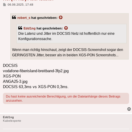
Beitrag
06.06.2025, 17:48
robert_s
hat geschrieben:
Edd1ng
hat geschrieben:
Die Latenz und Jitter im DOCSIS Netz ist hoffentlich nur eine
Konfigurationssache.
Wenn man richtig hinschaut, zeigt der DOCSIS-Screenshot sogar den
GERINGSTEN Jitter, besser als in beiden XGS-PON Screenshots...
DOCSIS
vodafone-fiberisland-breitband-3fp2.jpg
XGS-PON
ANGA25-3.jpg
DOCSIS 63,3ms vs XGS-PON 0,3ms.
Du hast keine ausreichende Berechtigung, um die Dateianhänge dieses Beitrags
anzusehen.
Edd1ng
Kabelexperte