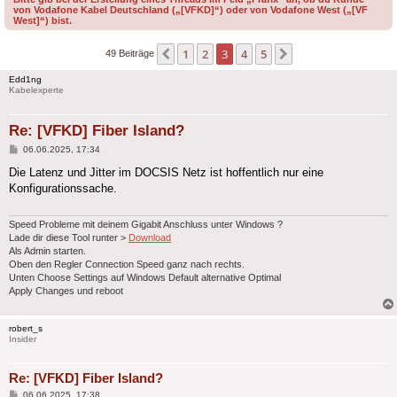
von Vodafone Kabel Deutschland („[VFKD]“) oder von Vodafone West („[VF
West]“) bist.
1
2
3
4
5
Vorherige
Nächste
49 Beiträge
Edd1ng
Kabelexperte
Re: [VFKD] Fiber Island?
Beitrag
06.06.2025, 17:34
Die Latenz und Jitter im DOCSIS Netz ist hoffentlich nur eine
Konfigurationssache.
Speed Probleme mit deinem Gigabit Anschluss unter Windows ?
Lade dir diese Tool runter >
Download
Als Admin starten.
Oben den Regler Connection Speed ganz nach rechts.
Unten Choose Settings auf Windows Default alternative Optimal
Apply Changes und reboot
robert_s
Insider
Re: [VFKD] Fiber Island?
Beitrag
06.06.2025, 17:38