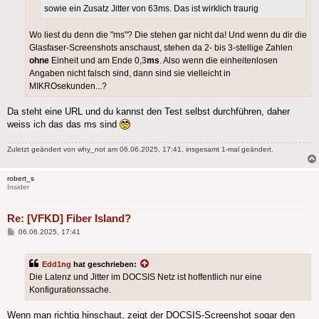
sowie ein Zusatz Jitter von 63ms. Das ist wirklich traurig
Wo liest du denn die "ms"? Die stehen gar nicht da! Und wenn du dir die
Glasfaser-Screenshots anschaust, stehen da 2- bis 3-stellige Zahlen
ohne
Einheit und am Ende 0,3
ms
. Also wenn die einheitenlosen
Angaben nicht falsch sind, dann sind sie vielleicht in
MIKROsekunden...?
Da steht eine URL und du kannst den Test selbst durchführen, daher
weiss ich das das ms sind
Zuletzt geändert von
why_not
am 06.06.2025, 17:41, insgesamt 1-mal geändert.
robert_s
Insider
Re: [VFKD] Fiber Island?
Beitrag
06.06.2025, 17:41
Edd1ng
hat geschrieben:
Die Latenz und Jitter im DOCSIS Netz ist hoffentlich nur eine
Konfigurationssache.
Wenn man richtig hinschaut, zeigt der DOCSIS-Screenshot sogar den