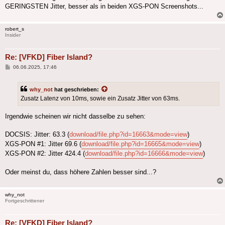
GERINGSTEN Jitter, besser als in beiden XGS-PON Screenshots...
robert_s
Insider
Re: [VFKD] Fiber Island?
Beitrag
06.06.2025, 17:46
why_not
hat geschrieben:
Zusatz Latenz von 10ms, sowie ein Zusatz Jitter von 63ms.
Irgendwie scheinen wir nicht dasselbe zu sehen:
DOCSIS: Jitter: 63.3 (
download/file.php?id=16663&mode=view
)
XGS-PON #1: Jitter 69.6 (
download/file.php?id=16665&mode=view
)
XGS-PON #2: Jitter 424.4 (
download/file.php?id=16666&mode=view
)
Oder meinst du, dass höhere Zahlen besser sind...?
why_not
Fortgeschrittener
Re: [VFKD] Fiber Island?