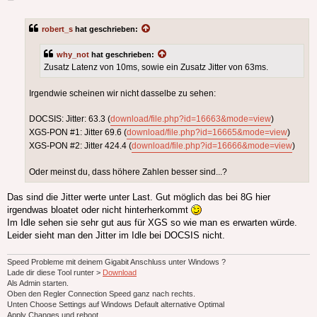
robert_s
hat geschrieben:
why_not
hat geschrieben:
Zusatz Latenz von 10ms, sowie ein Zusatz Jitter von 63ms.
Irgendwie scheinen wir nicht dasselbe zu sehen:
DOCSIS: Jitter: 63.3 (
download/file.php?id=16663&mode=view
)
XGS-PON #1: Jitter 69.6 (
download/file.php?id=16665&mode=view
)
XGS-PON #2: Jitter 424.4 (
download/file.php?id=16666&mode=view
)
Oder meinst du, dass höhere Zahlen besser sind...?
Das sind die Jitter werte unter Last. Gut möglich das bei 8G hier
irgendwas bloatet oder nicht hinterherkommt
Im Idle sehen sie sehr gut aus für XGS so wie man es erwarten würde.
Leider sieht man den Jitter im Idle bei DOCSIS nicht.
Speed Probleme mit deinem Gigabit Anschluss unter Windows ?
Lade dir diese Tool runter >
Download
Als Admin starten.
Oben den Regler Connection Speed ganz nach rechts.
Unten Choose Settings auf Windows Default alternative Optimal
Apply Changes und reboot