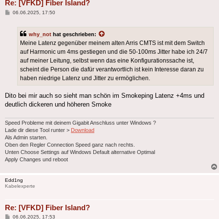
Re: [VFKD] Fiber Island?
Beitrag
06.06.2025, 17:50
why_not
hat geschrieben:
Meine Latenz gegenüber meinem alten Arris CMTS ist mit dem Switch
auf Harmonic um 4ms gestiegen und die 50-100ms Jitter habe ich 24/7
auf meiner Leitung, selbst wenn das eine Konfigurationssache ist,
scheint die Person die dafür verantwortlich ist kein Interesse daran zu
haben niedrige Latenz und Jitter zu ermöglichen.
Dito bei mir auch so sieht man schön im Smokeping Latenz +4ms und
deutlich dickeren und höheren Smoke
Speed Probleme mit deinem Gigabit Anschluss unter Windows ?
Lade dir diese Tool runter >
Download
Als Admin starten.
Oben den Regler Connection Speed ganz nach rechts.
Unten Choose Settings auf Windows Default alternative Optimal
Apply Changes und reboot
Edd1ng
Kabelexperte
Re: [VFKD] Fiber Island?
Beitrag
06.06.2025, 17:53