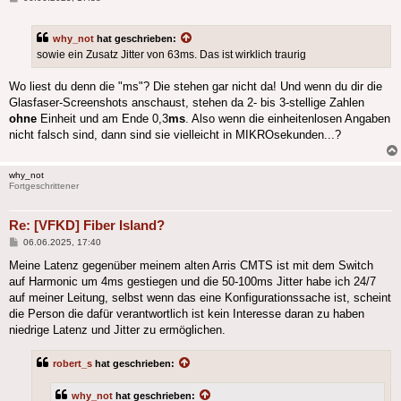
why_not
hat geschrieben:
sowie ein Zusatz Jitter von 63ms. Das ist wirklich traurig
Wo liest du denn die "ms"? Die stehen gar nicht da! Und wenn du dir die
Glasfaser-Screenshots anschaust, stehen da 2- bis 3-stellige Zahlen
ohne
Einheit und am Ende 0,3
ms
. Also wenn die einheitenlosen Angaben
nicht falsch sind, dann sind sie vielleicht in MIKROsekunden...?
why_not
Fortgeschrittener
Re: [VFKD] Fiber Island?
Beitrag
06.06.2025, 17:40
Meine Latenz gegenüber meinem alten Arris CMTS ist mit dem Switch
auf Harmonic um 4ms gestiegen und die 50-100ms Jitter habe ich 24/7
auf meiner Leitung, selbst wenn das eine Konfigurationssache ist, scheint
die Person die dafür verantwortlich ist kein Interesse daran zu haben
niedrige Latenz und Jitter zu ermöglichen.
robert_s
hat geschrieben:
why_not
hat geschrieben: