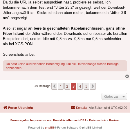
Da du die URL ja selbst ausprobiert hast, probiere es selbst. Ich
bekomme nach dem Test erst "Jitter 23.2" angezeigt, weil der Download-
Jitter angewählt ist. Klicke ich dann oben rechts, bekomme ich "Jitter 0.8
ms" angezeigt.
Also ist
sogar an bereits geschalteten Kabelanschlüssen, ganz ohne
Fiber Island
der Jitter während des Downloads schon besser als bei allen
Beispielen dort, und im Idle mit 0,8ms vs. 0,3ms nur 0,5ms schlechter
als bei XGS-PON.
Screenshots anbei.
Du hast keine ausreichende Berechtigung, um die Dateianhänge dieses Beitrags
anzusehen.
1
2
3
4
5
Vorherige
Nächste
49 Beiträge
Gehe zu
Foren-Übersicht
Kontakt
Alle Zeiten sind
UTC+02:00
Forenregeln
-
Impressum und Kontaktstelle nach DSA
-
Datenschutz
-
Partner
Powered by
phpBB
® Forum Software © phpBB Limited