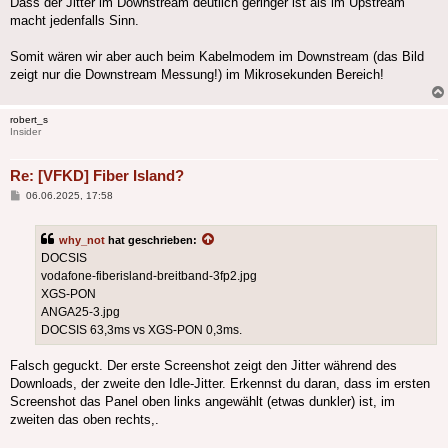
Dass der Jitter im Downstream deutlich geringer ist als im Upstream
macht jedenfalls Sinn.
Somit wären wir aber auch beim Kabelmodem im Downstream (das Bild
zeigt nur die Downstream Messung!) im Mikrosekunden Bereich!
robert_s
Insider
Re: [VFKD] Fiber Island?
Beitrag
06.06.2025, 17:58
why_not
hat geschrieben:
DOCSIS
vodafone-fiberisland-breitband-3fp2.jpg
XGS-PON
ANGA25-3.jpg
DOCSIS 63,3ms vs XGS-PON 0,3ms.
Falsch geguckt. Der erste Screenshot zeigt den Jitter während des
Downloads, der zweite den Idle-Jitter. Erkennst du daran, dass im ersten
Screenshot das Panel oben links angewählt (etwas dunkler) ist, im
zweiten das oben rechts,.