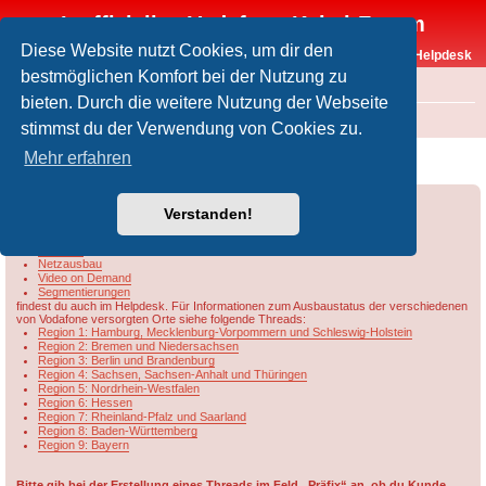
Inoffizielles Vodafone-Kabel-Forum
Diese Website nutzt Cookies, um dir den
Vodafone-Kabel-Helpdesk
bestmöglichen Komfort bei der Nutzung zu
FAQ
bieten. Durch die weitere Nutzung der Webseite
Foren-Übersicht
Rund um Vodafone / Aktuelles
Netzausbau
stimmst du der Verwendung von Cookies zu.
[VFKD] Fiber Island?
Mehr erfahren
Forumsregeln
Forenregeln
Verstanden!
Informationen u.a. zu
DOCSIS
Netzausbau
Video on Demand
Segmentierungen
findest du auch im Helpdesk. Für Informationen zum Ausbaustatus der verschiedenen
von Vodafone versorgten Orte siehe folgende Threads:
Region 1: Hamburg, Mecklenburg-Vorpommern und Schleswig-Holstein
Region 2: Bremen und Niedersachsen
Region 3: Berlin und Brandenburg
Region 4: Sachsen, Sachsen-Anhalt und Thüringen
Region 5: Nordrhein-Westfalen
Region 6: Hessen
Region 7: Rheinland-Pfalz und Saarland
Region 8: Baden-Württemberg
Region 9: Bayern
Bitte gib bei der Erstellung eines Threads im Feld „Präfix“ an, ob du Kunde