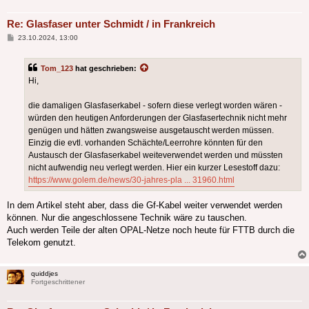
Re: Glasfaser unter Schmidt / in Frankreich
Beitrag
23.10.2024, 13:00
Tom_123
hat geschrieben:
Hi,
die damaligen Glasfaserkabel - sofern diese verlegt worden wären -
würden den heutigen Anforderungen der Glasfasertechnik nicht mehr
genügen und hätten zwangsweise ausgetauscht werden müssen.
Einzig die evtl. vorhanden Schächte/Leerrohre könnten für den
Austausch der Glasfaserkabel weiteverwendet werden und müssten
nicht aufwendig neu verlegt werden. Hier ein kurzer Lesestoff dazu:
https://www.golem.de/news/30-jahres-pla ... 31960.html
In dem Artikel steht aber, dass die Gf-Kabel weiter verwendet werden
können. Nur die angeschlossene Technik wäre zu tauschen.
Auch werden Teile der alten OPAL-Netze noch heute für FTTB durch die
Telekom genutzt.
quiddjes
Fortgeschrittener