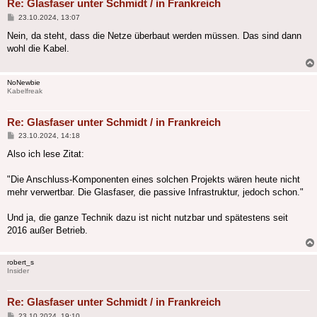
Re: Glasfaser unter Schmidt / in Frankreich
Beitrag
23.10.2024, 13:07
Nein, da steht, dass die Netze überbaut werden müssen. Das sind dann
wohl die Kabel.
NoNewbie
Kabelfreak
Re: Glasfaser unter Schmidt / in Frankreich
Beitrag
23.10.2024, 14:18
Also ich lese Zitat:
"Die Anschluss-Komponenten eines solchen Projekts wären heute nicht
mehr verwertbar. Die Glasfaser, die passive Infrastruktur, jedoch schon."
Und ja, die ganze Technik dazu ist nicht nutzbar und spätestens seit
2016 außer Betrieb.
robert_s
Insider
Re: Glasfaser unter Schmidt / in Frankreich
Beitrag
23.10.2024, 19:10