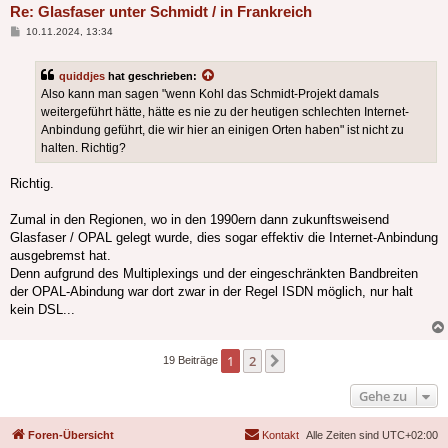
Re: Glasfaser unter Schmidt / in Frankreich
Beitrag
10.11.2024, 13:34
quiddjes
hat geschrieben:
Also kann man sagen "wenn Kohl das Schmidt-Projekt damals
weitergeführt hätte, hätte es nie zu der heutigen schlechten Internet-
Anbindung geführt, die wir hier an einigen Orten haben" ist nicht zu
halten. Richtig?
Richtig.
Zumal in den Regionen, wo in den 1990ern dann zukunftsweisend
Glasfaser / OPAL gelegt wurde, dies sogar effektiv die Internet-Anbindung
ausgebremst hat.
Denn aufgrund des Multiplexings und der eingeschränkten Bandbreiten
der OPAL-Abindung war dort zwar in der Regel ISDN möglich, nur halt
kein DSL...
1
2
Nächste
19 Beiträge
Gehe zu
Foren-Übersicht
Kontakt
Alle Zeiten sind
UTC+02:00