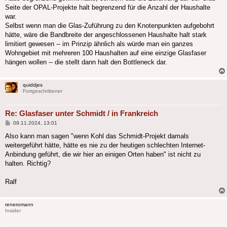
Seite der OPAL-Projekte halt begrenzend für die Anzahl der Haushalte
war.
Selbst wenn man die Glas-Zuführung zu den Knotenpunkten aufgebohrt
hätte, wäre die Bandbreite der angeschlossenen Haushalte halt stark
limitiert gewesen -- im Prinzip ähnlich als würde man ein ganzes
Wohngebiet mit mehreren 100 Haushalten auf eine einzige Glasfaser
hängen wollen -- die stellt dann halt den Bottleneck dar.
quiddjes
Fortgeschrittener
Re: Glasfaser unter Schmidt / in Frankreich
Beitrag
09.11.2024, 13:01
Also kann man sagen "wenn Kohl das Schmidt-Projekt damals
weitergeführt hätte, hätte es nie zu der heutigen schlechten Internet-
Anbindung geführt, die wir hier an einigen Orten haben" ist nicht zu
halten. Richtig?
Ralf
reneromann
Insider