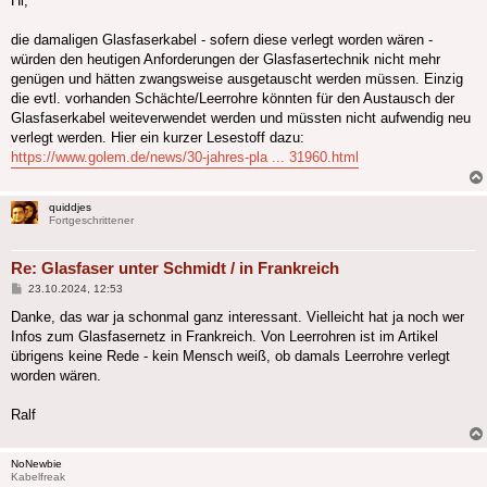
Hi,
die damaligen Glasfaserkabel - sofern diese verlegt worden wären -
würden den heutigen Anforderungen der Glasfasertechnik nicht mehr
genügen und hätten zwangsweise ausgetauscht werden müssen. Einzig
die evtl. vorhanden Schächte/Leerrohre könnten für den Austausch der
Glasfaserkabel weiteverwendet werden und müssten nicht aufwendig neu
verlegt werden. Hier ein kurzer Lesestoff dazu:
https://www.golem.de/news/30-jahres-pla ... 31960.html
quiddjes
Fortgeschrittener
Re: Glasfaser unter Schmidt / in Frankreich
Beitrag
23.10.2024, 12:53
Danke, das war ja schonmal ganz interessant. Vielleicht hat ja noch wer
Infos zum Glasfasernetz in Frankreich. Von Leerrohren ist im Artikel
übrigens keine Rede - kein Mensch weiß, ob damals Leerrohre verlegt
worden wären.
Ralf
NoNewbie
Kabelfreak