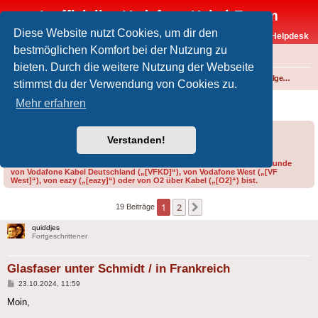
Inoffizielles Vodafone-Kabel-Forum
Diese Website nutzt Cookies, um dir den
Vodafone-Kabel-Helpdesk
bestmöglichen Komfort bei der Nutzung zu
FAQ
bieten. Durch die weitere Nutzung der Webseite
Foren-Übersicht
Internet und Telefon über Kabel
Technik (WLAN-Router, Kabelmodems, Verkabelung...)
Technik allgemein
stimmst du der Verwendung von Cookies zu.
Glasfaser unter Schmidt / in Frankreich
Mehr erfahren
Forumsregeln
Forenregeln
Verstanden!
Bitte gib bei der Erstellung eines Threads im Feld „Präfix“ an, ob du Kunde
von Vodafone Kabel Deutschland („[VFKD]“), von Vodafone West („[VF
West]“), von eazy („[eazy]“) oder von O2 über Kabel („[O2]“) bist.
1
2
Nächste
19 Beiträge
quiddjes
Fortgeschrittener
Glasfaser unter Schmidt / in Frankreich
Beitrag
23.10.2024, 11:59
Moin,