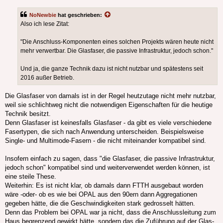
NoNewbie
hat geschrieben:
Also ich lese Zitat:
"Die Anschluss-Komponenten eines solchen Projekts wären heute nicht
mehr verwertbar. Die Glasfaser, die passive Infrastruktur, jedoch schon."
Und ja, die ganze Technik dazu ist nicht nutzbar und spätestens seit
2016 außer Betrieb.
Die Glasfaser von damals ist in der Regel heutzutage nicht mehr nutzbar,
weil sie schlichtweg nicht die notwendigen Eigenschaften für die heutige
Technik besitzt.
Denn Glasfaser ist keinesfalls Glasfaser - da gibt es viele verschiedene
Fasertypen, die sich nach Anwendung unterscheiden. Beispielsweise
Single- und Multimode-Fasern - die nicht miteinander kompatibel sind.
Insofern einfach zu sagen, dass "die Glasfaser, die passive Infrastruktur,
jedoch schon" kompatibel sind und weiterverwendet werden können, ist
eine steile These.
Weiterhin: Es ist nicht klar, ob damals dann FTTH ausgebaut worden
wäre -oder- ob es wie bei OPAL aus den 90ern dann Aggregationen
gegeben hätte, die die Geschwindigkeiten stark gedrosselt hätten.
Denn das Problem bei OPAL war ja nicht, dass die Anschlussleitung zum
Haus begrenzend gewirkt hätte, sondern das die Zuführung auf der Glas-