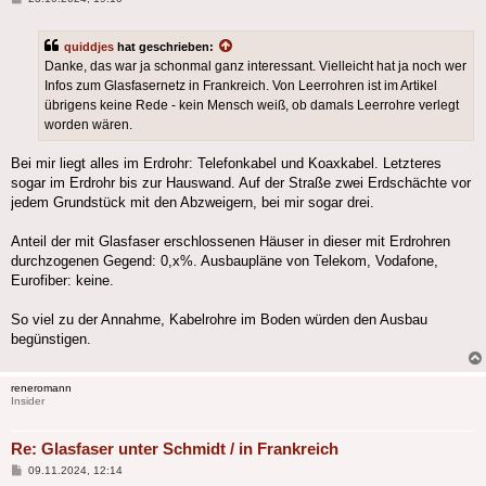
quiddjes
hat geschrieben:
Danke, das war ja schonmal ganz interessant. Vielleicht hat ja noch wer
Infos zum Glasfasernetz in Frankreich. Von Leerrohren ist im Artikel
übrigens keine Rede - kein Mensch weiß, ob damals Leerrohre verlegt
worden wären.
Bei mir liegt alles im Erdrohr: Telefonkabel und Koaxkabel. Letzteres
sogar im Erdrohr bis zur Hauswand. Auf der Straße zwei Erdschächte vor
jedem Grundstück mit den Abzweigern, bei mir sogar drei.
Anteil der mit Glasfaser erschlossenen Häuser in dieser mit Erdrohren
durchzogenen Gegend: 0,x%. Ausbaupläne von Telekom, Vodafone,
Eurofiber: keine.
So viel zu der Annahme, Kabelrohre im Boden würden den Ausbau
begünstigen.
reneromann
Insider
Re: Glasfaser unter Schmidt / in Frankreich
Beitrag
09.11.2024, 12:14