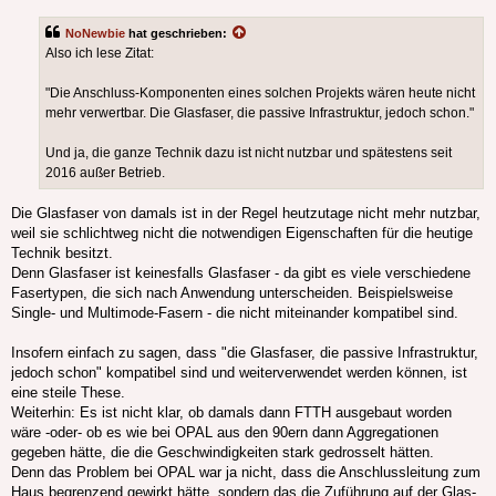
NoNewbie
hat geschrieben:
Also ich lese Zitat:
"Die Anschluss-Komponenten eines solchen Projekts wären heute nicht
mehr verwertbar. Die Glasfaser, die passive Infrastruktur, jedoch schon."
Und ja, die ganze Technik dazu ist nicht nutzbar und spätestens seit
2016 außer Betrieb.
Die Glasfaser von damals ist in der Regel heutzutage nicht mehr nutzbar,
weil sie schlichtweg nicht die notwendigen Eigenschaften für die heutige
Technik besitzt.
Denn Glasfaser ist keinesfalls Glasfaser - da gibt es viele verschiedene
Fasertypen, die sich nach Anwendung unterscheiden. Beispielsweise
Single- und Multimode-Fasern - die nicht miteinander kompatibel sind.
Insofern einfach zu sagen, dass "die Glasfaser, die passive Infrastruktur,
jedoch schon" kompatibel sind und weiterverwendet werden können, ist
eine steile These.
Weiterhin: Es ist nicht klar, ob damals dann FTTH ausgebaut worden
wäre -oder- ob es wie bei OPAL aus den 90ern dann Aggregationen
gegeben hätte, die die Geschwindigkeiten stark gedrosselt hätten.
Denn das Problem bei OPAL war ja nicht, dass die Anschlussleitung zum
Haus begrenzend gewirkt hätte, sondern das die Zuführung auf der Glas-