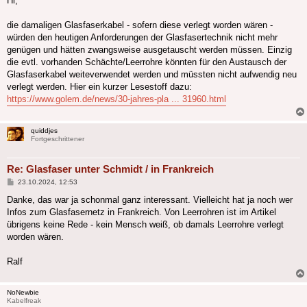
Hi,
die damaligen Glasfaserkabel - sofern diese verlegt worden wären -
würden den heutigen Anforderungen der Glasfasertechnik nicht mehr
genügen und hätten zwangsweise ausgetauscht werden müssen. Einzig
die evtl. vorhanden Schächte/Leerrohre könnten für den Austausch der
Glasfaserkabel weiteverwendet werden und müssten nicht aufwendig neu
verlegt werden. Hier ein kurzer Lesestoff dazu:
https://www.golem.de/news/30-jahres-pla ... 31960.html
quiddjes
Fortgeschrittener
Re: Glasfaser unter Schmidt / in Frankreich
Beitrag
23.10.2024, 12:53
Danke, das war ja schonmal ganz interessant. Vielleicht hat ja noch wer
Infos zum Glasfasernetz in Frankreich. Von Leerrohren ist im Artikel
übrigens keine Rede - kein Mensch weiß, ob damals Leerrohre verlegt
worden wären.
Ralf
NoNewbie
Kabelfreak