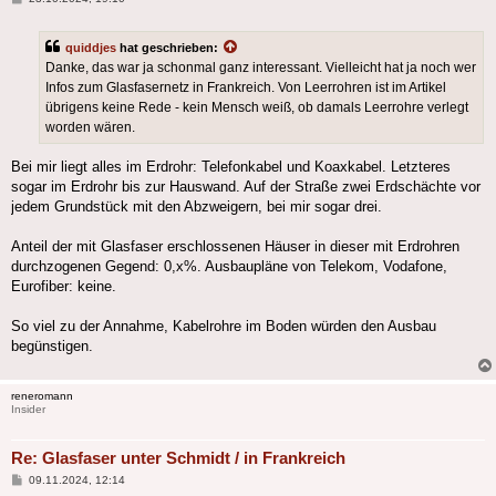
quiddjes
hat geschrieben:
Danke, das war ja schonmal ganz interessant. Vielleicht hat ja noch wer
Infos zum Glasfasernetz in Frankreich. Von Leerrohren ist im Artikel
übrigens keine Rede - kein Mensch weiß, ob damals Leerrohre verlegt
worden wären.
Bei mir liegt alles im Erdrohr: Telefonkabel und Koaxkabel. Letzteres
sogar im Erdrohr bis zur Hauswand. Auf der Straße zwei Erdschächte vor
jedem Grundstück mit den Abzweigern, bei mir sogar drei.
Anteil der mit Glasfaser erschlossenen Häuser in dieser mit Erdrohren
durchzogenen Gegend: 0,x%. Ausbaupläne von Telekom, Vodafone,
Eurofiber: keine.
So viel zu der Annahme, Kabelrohre im Boden würden den Ausbau
begünstigen.
reneromann
Insider
Re: Glasfaser unter Schmidt / in Frankreich
Beitrag
09.11.2024, 12:14