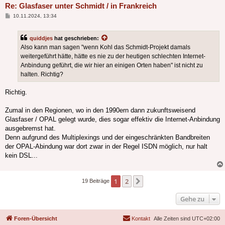
Re: Glasfaser unter Schmidt / in Frankreich
Beitrag
10.11.2024, 13:34
quiddjes
hat geschrieben:
Also kann man sagen "wenn Kohl das Schmidt-Projekt damals
weitergeführt hätte, hätte es nie zu der heutigen schlechten Internet-
Anbindung geführt, die wir hier an einigen Orten haben" ist nicht zu
halten. Richtig?
Richtig.
Zumal in den Regionen, wo in den 1990ern dann zukunftsweisend
Glasfaser / OPAL gelegt wurde, dies sogar effektiv die Internet-Anbindung
ausgebremst hat.
Denn aufgrund des Multiplexings und der eingeschränkten Bandbreiten
der OPAL-Abindung war dort zwar in der Regel ISDN möglich, nur halt
kein DSL...
1
2
Nächste
19 Beiträge
Gehe zu
Foren-Übersicht
Kontakt
Alle Zeiten sind
UTC+02:00