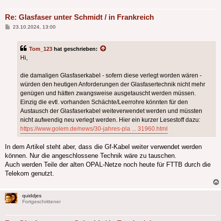
Re: Glasfaser unter Schmidt / in Frankreich
Beitrag
23.10.2024, 13:00
Tom_123
hat geschrieben:
Hi,
die damaligen Glasfaserkabel - sofern diese verlegt worden wären -
würden den heutigen Anforderungen der Glasfasertechnik nicht mehr
genügen und hätten zwangsweise ausgetauscht werden müssen.
Einzig die evtl. vorhanden Schächte/Leerrohre könnten für den
Austausch der Glasfaserkabel weiteverwendet werden und müssten
nicht aufwendig neu verlegt werden. Hier ein kurzer Lesestoff dazu:
https://www.golem.de/news/30-jahres-pla ... 31960.html
In dem Artikel steht aber, dass die Gf-Kabel weiter verwendet werden
können. Nur die angeschlossene Technik wäre zu tauschen.
Auch werden Teile der alten OPAL-Netze noch heute für FTTB durch die
Telekom genutzt.
quiddjes
Fortgeschrittener