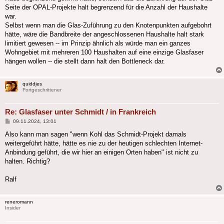
Seite der OPAL-Projekte halt begrenzend für die Anzahl der Haushalte
war.
Selbst wenn man die Glas-Zuführung zu den Knotenpunkten aufgebohrt
hätte, wäre die Bandbreite der angeschlossenen Haushalte halt stark
limitiert gewesen -- im Prinzip ähnlich als würde man ein ganzes
Wohngebiet mit mehreren 100 Haushalten auf eine einzige Glasfaser
hängen wollen -- die stellt dann halt den Bottleneck dar.
quiddjes
Fortgeschrittener
Re: Glasfaser unter Schmidt / in Frankreich
Beitrag
09.11.2024, 13:01
Also kann man sagen "wenn Kohl das Schmidt-Projekt damals
weitergeführt hätte, hätte es nie zu der heutigen schlechten Internet-
Anbindung geführt, die wir hier an einigen Orten haben" ist nicht zu
halten. Richtig?
Ralf
reneromann
Insider