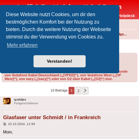
Inoffizielles Vodafone-Kabel-Forum
Diese Website nutzt Cookies, um dir den
Vodafone-Kabel-Helpdesk
bestmöglichen Komfort bei der Nutzung zu
FAQ
bieten. Durch die weitere Nutzung der Webseite
Foren-Übersicht
Internet und Telefon über Kabel
Technik (WLAN-Router, Kabelmodems, Verkabelung...)
Technik allgemein
stimmst du der Verwendung von Cookies zu.
Glasfaser unter Schmidt / in Frankreich
Mehr erfahren
Forumsregeln
Forenregeln
Verstanden!
Bitte gib bei der Erstellung eines Threads im Feld „Präfix“ an, ob du Kunde
von Vodafone Kabel Deutschland („[VFKD]“), von Vodafone West („[VF
West]“), von eazy („[eazy]“) oder von O2 über Kabel („[O2]“) bist.
1
2
Nächste
19 Beiträge
quiddjes
Fortgeschrittener
Glasfaser unter Schmidt / in Frankreich
Beitrag
23.10.2024, 11:59
Moin,