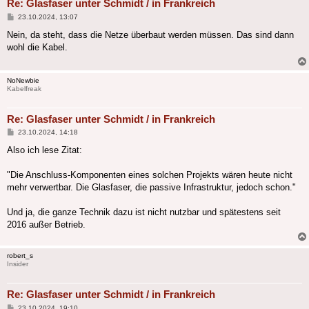
Re: Glasfaser unter Schmidt / in Frankreich
Beitrag
23.10.2024, 13:07
Nein, da steht, dass die Netze überbaut werden müssen. Das sind dann
wohl die Kabel.
NoNewbie
Kabelfreak
Re: Glasfaser unter Schmidt / in Frankreich
Beitrag
23.10.2024, 14:18
Also ich lese Zitat:
"Die Anschluss-Komponenten eines solchen Projekts wären heute nicht
mehr verwertbar. Die Glasfaser, die passive Infrastruktur, jedoch schon."
Und ja, die ganze Technik dazu ist nicht nutzbar und spätestens seit
2016 außer Betrieb.
robert_s
Insider
Re: Glasfaser unter Schmidt / in Frankreich
Beitrag
23.10.2024, 19:10