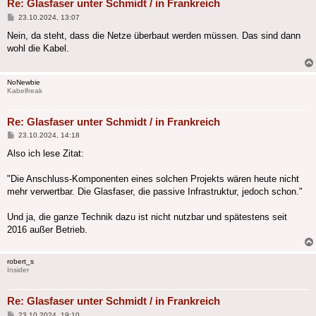
Re: Glasfaser unter Schmidt / in Frankreich
Beitrag
23.10.2024, 13:07
Nein, da steht, dass die Netze überbaut werden müssen. Das sind dann
wohl die Kabel.
NoNewbie
Kabelfreak
Re: Glasfaser unter Schmidt / in Frankreich
Beitrag
23.10.2024, 14:18
Also ich lese Zitat:
"Die Anschluss-Komponenten eines solchen Projekts wären heute nicht
mehr verwertbar. Die Glasfaser, die passive Infrastruktur, jedoch schon."
Und ja, die ganze Technik dazu ist nicht nutzbar und spätestens seit
2016 außer Betrieb.
robert_s
Insider
Re: Glasfaser unter Schmidt / in Frankreich
Beitrag
23.10.2024, 19:10