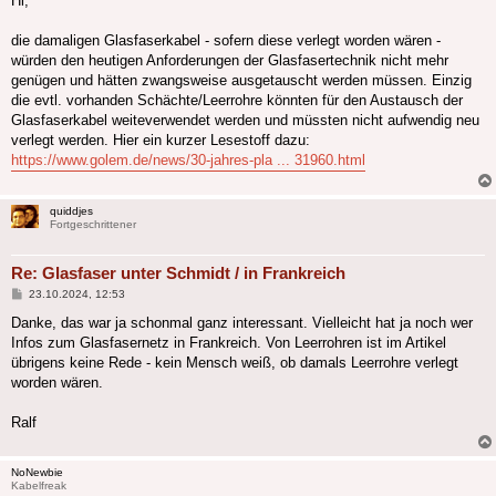
Hi,
die damaligen Glasfaserkabel - sofern diese verlegt worden wären -
würden den heutigen Anforderungen der Glasfasertechnik nicht mehr
genügen und hätten zwangsweise ausgetauscht werden müssen. Einzig
die evtl. vorhanden Schächte/Leerrohre könnten für den Austausch der
Glasfaserkabel weiteverwendet werden und müssten nicht aufwendig neu
verlegt werden. Hier ein kurzer Lesestoff dazu:
https://www.golem.de/news/30-jahres-pla ... 31960.html
quiddjes
Fortgeschrittener
Re: Glasfaser unter Schmidt / in Frankreich
Beitrag
23.10.2024, 12:53
Danke, das war ja schonmal ganz interessant. Vielleicht hat ja noch wer
Infos zum Glasfasernetz in Frankreich. Von Leerrohren ist im Artikel
übrigens keine Rede - kein Mensch weiß, ob damals Leerrohre verlegt
worden wären.
Ralf
NoNewbie
Kabelfreak