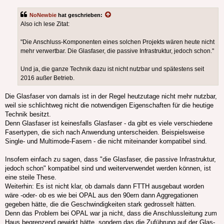
NoNewbie
hat geschrieben:
Also ich lese Zitat:
"Die Anschluss-Komponenten eines solchen Projekts wären heute nicht
mehr verwertbar. Die Glasfaser, die passive Infrastruktur, jedoch schon."
Und ja, die ganze Technik dazu ist nicht nutzbar und spätestens seit
2016 außer Betrieb.
Die Glasfaser von damals ist in der Regel heutzutage nicht mehr nutzbar,
weil sie schlichtweg nicht die notwendigen Eigenschaften für die heutige
Technik besitzt.
Denn Glasfaser ist keinesfalls Glasfaser - da gibt es viele verschiedene
Fasertypen, die sich nach Anwendung unterscheiden. Beispielsweise
Single- und Multimode-Fasern - die nicht miteinander kompatibel sind.
Insofern einfach zu sagen, dass "die Glasfaser, die passive Infrastruktur,
jedoch schon" kompatibel sind und weiterverwendet werden können, ist
eine steile These.
Weiterhin: Es ist nicht klar, ob damals dann FTTH ausgebaut worden
wäre -oder- ob es wie bei OPAL aus den 90ern dann Aggregationen
gegeben hätte, die die Geschwindigkeiten stark gedrosselt hätten.
Denn das Problem bei OPAL war ja nicht, dass die Anschlussleitung zum
Haus begrenzend gewirkt hätte, sondern das die Zuführung auf der Glas-