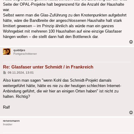
Seite der OPAL-Projekte halt begrenzend für die Anzahl der Haushalte
war.
Selbst wenn man die Glas-Zuführung zu den Knotenpunkten aufgebohrt
hätte, wäre die Bandbreite der angeschlossenen Haushalte halt stark
limitiert gewesen -- im Prinzip ähnlich als würde man ein ganzes
Wohngebiet mit mehreren 100 Haushalten auf eine einzige Glasfaser
hängen wollen -- die stellt dann halt den Bottleneck dar.
quiddjes
Fortgeschrittener
Re: Glasfaser unter Schmidt / in Frankreich
Beitrag
09.11.2024, 13:01
Also kann man sagen "wenn Kohl das Schmidt-Projekt damals
weitergeführt hätte, hätte es nie zu der heutigen schlechten Internet-
Anbindung geführt, die wir hier an einigen Orten haben" ist nicht zu
halten. Richtig?
Ralf
reneromann
Insider