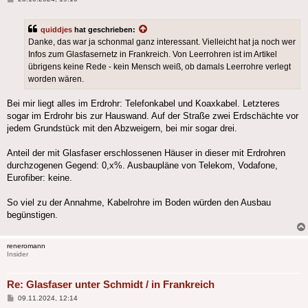
quiddjes
hat geschrieben:
Danke, das war ja schonmal ganz interessant. Vielleicht hat ja noch wer
Infos zum Glasfasernetz in Frankreich. Von Leerrohren ist im Artikel
übrigens keine Rede - kein Mensch weiß, ob damals Leerrohre verlegt
worden wären.
Bei mir liegt alles im Erdrohr: Telefonkabel und Koaxkabel. Letzteres
sogar im Erdrohr bis zur Hauswand. Auf der Straße zwei Erdschächte vor
jedem Grundstück mit den Abzweigern, bei mir sogar drei.
Anteil der mit Glasfaser erschlossenen Häuser in dieser mit Erdrohren
durchzogenen Gegend: 0,x%. Ausbaupläne von Telekom, Vodafone,
Eurofiber: keine.
So viel zu der Annahme, Kabelrohre im Boden würden den Ausbau
begünstigen.
reneromann
Insider
Re: Glasfaser unter Schmidt / in Frankreich
Beitrag
09.11.2024, 12:14