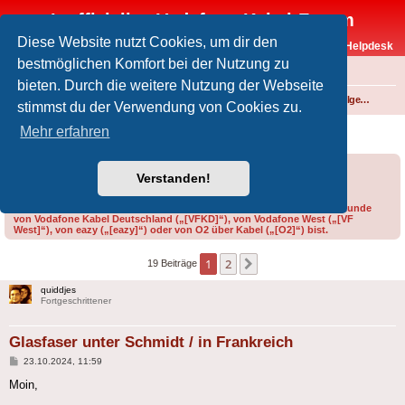
Inoffizielles Vodafone-Kabel-Forum
Diese Website nutzt Cookies, um dir den
Vodafone-Kabel-Helpdesk
bestmöglichen Komfort bei der Nutzung zu
FAQ
bieten. Durch die weitere Nutzung der Webseite
Foren-Übersicht
Internet und Telefon über Kabel
Technik (WLAN-Router, Kabelmodems, Verkabelung...)
Technik allgemein
stimmst du der Verwendung von Cookies zu.
Glasfaser unter Schmidt / in Frankreich
Mehr erfahren
Forumsregeln
Forenregeln
Verstanden!
Bitte gib bei der Erstellung eines Threads im Feld „Präfix“ an, ob du Kunde
von Vodafone Kabel Deutschland („[VFKD]“), von Vodafone West („[VF
West]“), von eazy („[eazy]“) oder von O2 über Kabel („[O2]“) bist.
1
2
Nächste
19 Beiträge
quiddjes
Fortgeschrittener
Glasfaser unter Schmidt / in Frankreich
Beitrag
23.10.2024, 11:59
Moin,