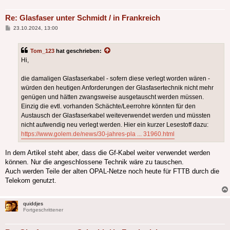
Re: Glasfaser unter Schmidt / in Frankreich
Beitrag
23.10.2024, 13:00
Tom_123
hat geschrieben:
Hi,
die damaligen Glasfaserkabel - sofern diese verlegt worden wären -
würden den heutigen Anforderungen der Glasfasertechnik nicht mehr
genügen und hätten zwangsweise ausgetauscht werden müssen.
Einzig die evtl. vorhanden Schächte/Leerrohre könnten für den
Austausch der Glasfaserkabel weiteverwendet werden und müssten
nicht aufwendig neu verlegt werden. Hier ein kurzer Lesestoff dazu:
https://www.golem.de/news/30-jahres-pla ... 31960.html
In dem Artikel steht aber, dass die Gf-Kabel weiter verwendet werden
können. Nur die angeschlossene Technik wäre zu tauschen.
Auch werden Teile der alten OPAL-Netze noch heute für FTTB durch die
Telekom genutzt.
quiddjes
Fortgeschrittener