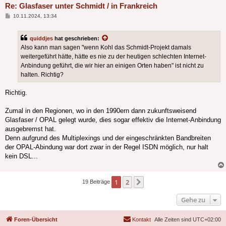
Re: Glasfaser unter Schmidt / in Frankreich
Beitrag
10.11.2024, 13:34
quiddjes
hat geschrieben:
Also kann man sagen "wenn Kohl das Schmidt-Projekt damals
weitergeführt hätte, hätte es nie zu der heutigen schlechten Internet-
Anbindung geführt, die wir hier an einigen Orten haben" ist nicht zu
halten. Richtig?
Richtig.
Zumal in den Regionen, wo in den 1990ern dann zukunftsweisend
Glasfaser / OPAL gelegt wurde, dies sogar effektiv die Internet-Anbindung
ausgebremst hat.
Denn aufgrund des Multiplexings und der eingeschränkten Bandbreiten
der OPAL-Abindung war dort zwar in der Regel ISDN möglich, nur halt
kein DSL...
1
2
Nächste
19 Beiträge
Gehe zu
Foren-Übersicht
Kontakt
Alle Zeiten sind
UTC+02:00