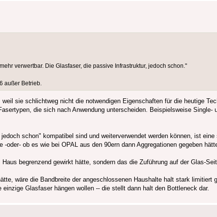
r verwertbar. Die Glasfaser, die passive Infrastruktur, jedoch schon."
6 außer Betrieb.
 weil sie schlichtweg nicht die notwendigen Eigenschaften für die heutige Tec
e Fasertypen, die sich nach Anwendung unterscheiden. Beispielsweise Single- 
r, jedoch schon" kompatibel sind und weiterverwendet werden können, ist eine 
e -oder- ob es wie bei OPAL aus den 90ern dann Aggregationen gegeben hätte
Haus begrenzend gewirkt hätte, sondern das die Zuführung auf der Glas-Seit
e, wäre die Bandbreite der angeschlossenen Haushalte halt stark limitiert g
nzige Glasfaser hängen wollen -- die stellt dann halt den Bottleneck dar.