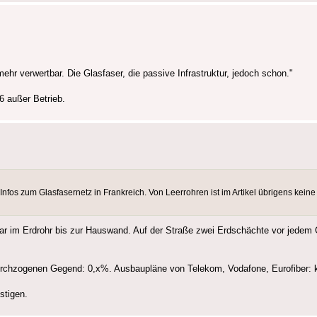
r verwertbar. Die Glasfaser, die passive Infrastruktur, jedoch schon."
6 außer Betrieb.
 Infos zum Glasfasernetz in Frankreich. Von Leerrohren ist im Artikel übrigens kei
ogar im Erdrohr bis zur Hauswand. Auf der Straße zwei Erdschächte vor jedem
 durchzogenen Gegend: 0,x%. Ausbaupläne von Telekom, Vodafone, Eurofiber: 
stigen.