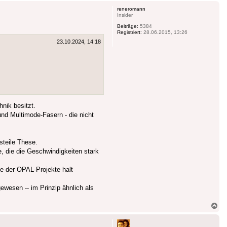
reneromann
Insider
Beiträge:
5384
Registriert:
28.06.2015, 13:26
23.10.2024, 14:18
hnik besitzt.
und Multimode-Fasern - die nicht
steile These.
, die die Geschwindigkeiten stark
e der OPAL-Projekte halt
ewesen -- im Prinzip ähnlich als
Na
ob