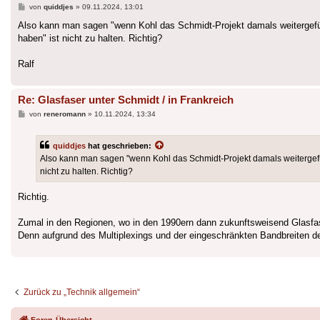
Beitrag
von
quiddjes
»
09.11.2024, 13:01
Also kann man sagen "wenn Kohl das Schmidt-Projekt damals weitergeführt
haben" ist nicht zu halten. Richtig?
Ralf
Re: Glasfaser unter Schmidt / in Frankreich
Beitrag
von
reneromann
»
10.11.2024, 13:34
quiddjes
hat geschrieben:
Also kann man sagen "wenn Kohl das Schmidt-Projekt damals weitergeführt
nicht zu halten. Richtig?
Richtig.
Zumal in den Regionen, wo in den 1990ern dann zukunftsweisend Glasfase
Denn aufgrund des Multiplexings und der eingeschränkten Bandbreiten de
Zurück zu „Technik allgemein“