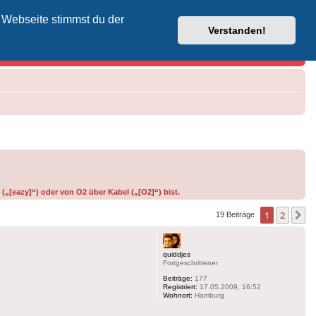
 Webseite stimmst du der
Vodafone-Kabel-Helpdesk
Verstanden!
(„[eazy]“) oder von O2 über Kabel („[O2]“) bist.
1
2
N
19 Beiträge
quiddjes
Fortgeschrittener
Beiträge:
177
Registriert:
17.05.2009, 16:52
Wohnort:
Hamburg