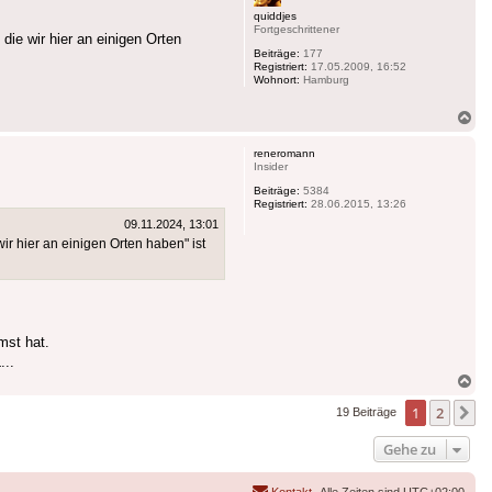
quiddjes
Fortgeschrittener
die wir hier an einigen Orten
Beiträge:
177
Registriert:
17.05.2009, 16:52
Wohnort:
Hamburg
Na
ob
reneromann
Insider
Beiträge:
5384
Registriert:
28.06.2015, 13:26
09.11.2024, 13:01
ir hier an einigen Orten haben" ist
mst hat.
...
Na
ob
1
2
N
19 Beiträge
Gehe zu