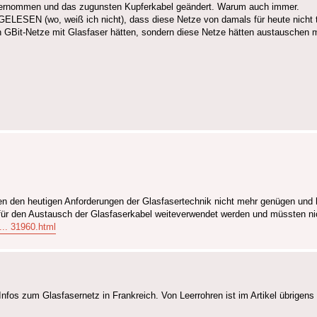
übernommen und das zugunsten Kupferkabel geändert. Warum auch immer.
be GELESEN (wo, weiß ich nicht), dass diese Netze von damals für heute nich
fein GBit-Netze mit Glasfaser hätten, sondern diese Netze hätten austauschen
rden den heutigen Anforderungen der Glasfasertechnik nicht mehr genügen un
für den Austausch der Glasfaserkabel weiteverwendet werden und müssten ni
... 31960.html
Infos zum Glasfasernetz in Frankreich. Von Leerrohren ist im Artikel übrigen