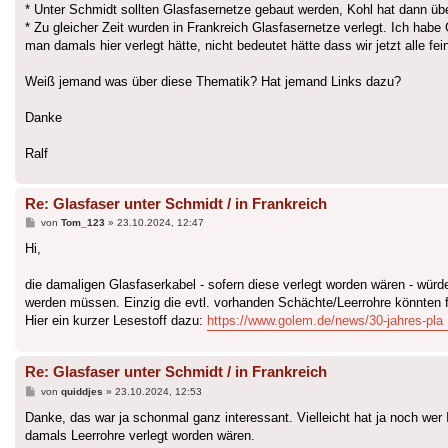
* Unter Schmidt sollten Glasfasernetze gebaut werden, Kohl hat dann 
* Zu gleicher Zeit wurden in Frankreich Glasfasernetze verlegt. Ich ha
man damals hier verlegt hätte, nicht bedeutet hätte dass wir jetzt alle 
Weiß jemand was über diese Thematik? Hat jemand Links dazu?
Danke
Ralf
Re: Glasfaser unter Schmidt / in Frankreich
Beitrag
von
Tom_123
»
23.10.2024, 12:47
Hi,
die damaligen Glasfaserkabel - sofern diese verlegt worden wären - wü
werden müssen. Einzig die evtl. vorhanden Schächte/Leerrohre könnten 
Hier ein kurzer Lesestoff dazu:
https://www.golem.de/news/30-jahres-pla 
Re: Glasfaser unter Schmidt / in Frankreich
Beitrag
von
quiddjes
»
23.10.2024, 12:53
Danke, das war ja schonmal ganz interessant. Vielleicht hat ja noch wer 
damals Leerrohre verlegt worden wären.