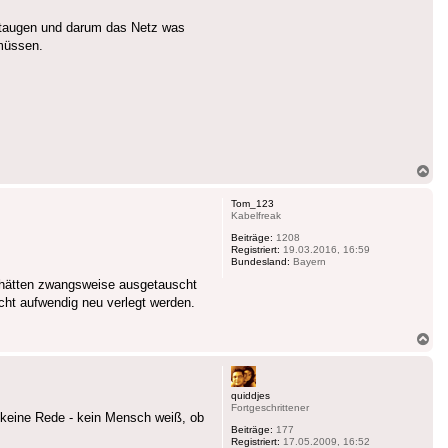
t taugen und darum das Netz was
 müssen.
Na
ob
Tom_123
Kabelfreak
Beiträge:
1208
Registriert:
19.03.2016, 16:59
Bundesland:
Bayern
d hätten zwangsweise ausgetauscht
cht aufwendig neu verlegt werden.
Na
ob
quiddjes
Fortgeschrittener
s keine Rede - kein Mensch weiß, ob
Beiträge:
177
Registriert:
17.05.2009, 16:52