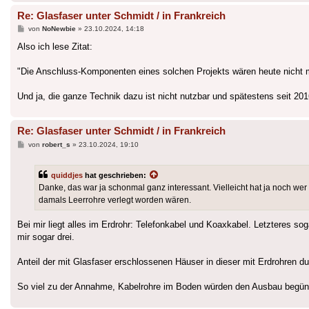
Re: Glasfaser unter Schmidt / in Frankreich
Beitrag
von
NoNewbie
»
23.10.2024, 14:18
Also ich lese Zitat:
"Die Anschluss-Komponenten eines solchen Projekts wären heute nicht meh
Und ja, die ganze Technik dazu ist nicht nutzbar und spätestens seit 201
Re: Glasfaser unter Schmidt / in Frankreich
Beitrag
von
robert_s
»
23.10.2024, 19:10
quiddjes
hat geschrieben:
Danke, das war ja schonmal ganz interessant. Vielleicht hat ja noch wer
damals Leerrohre verlegt worden wären.
Bei mir liegt alles im Erdrohr: Telefonkabel und Koaxkabel. Letzteres s
mir sogar drei.
Anteil der mit Glasfaser erschlossenen Häuser in dieser mit Erdrohren
So viel zu der Annahme, Kabelrohre im Boden würden den Ausbau begün