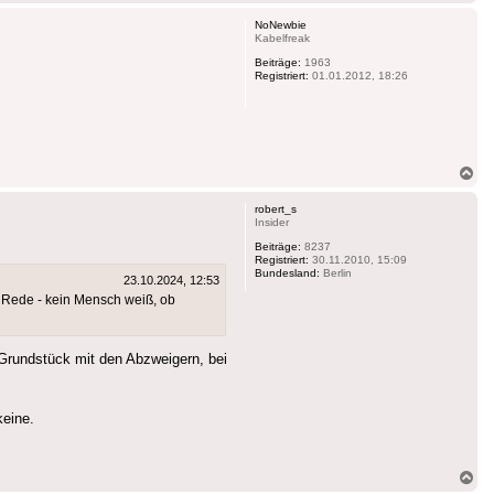
ob
NoNewbie
Kabelfreak
Beiträge:
1963
Registriert:
01.01.2012, 18:26
Na
ob
robert_s
Insider
Beiträge:
8237
Registriert:
30.11.2010, 15:09
Bundesland:
Berlin
23.10.2024, 12:53
ne Rede - kein Mensch weiß, ob
 Grundstück mit den Abzweigern, bei
keine.
Na
ob