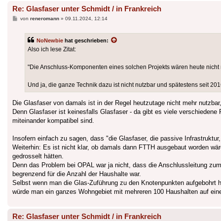
Re: Glasfaser unter Schmidt / in Frankreich
Beitrag
von
reneromann
»
09.11.2024, 12:14
NoNewbie
hat geschrieben:
Also ich lese Zitat:
"Die Anschluss-Komponenten eines solchen Projekts wären heute nicht meh
Und ja, die ganze Technik dazu ist nicht nutzbar und spätestens seit 201
Die Glasfaser von damals ist in der Regel heutzutage nicht mehr nutzbar,
Denn Glasfaser ist keinesfalls Glasfaser - da gibt es viele verschieden
miteinander kompatibel sind.
Insofern einfach zu sagen, dass "die Glasfaser, die passive Infrastruktu
Weiterhin: Es ist nicht klar, ob damals dann FTTH ausgebaut worden wär
gedrosselt hätten.
Denn das Problem bei OPAL war ja nicht, dass die Anschlussleitung zum 
begrenzend für die Anzahl der Haushalte war.
Selbst wenn man die Glas-Zuführung zu den Knotenpunkten aufgebohrt hätt
würde man ein ganzes Wohngebiet mit mehreren 100 Haushalten auf eine ei
Re: Glasfaser unter Schmidt / in Frankreich