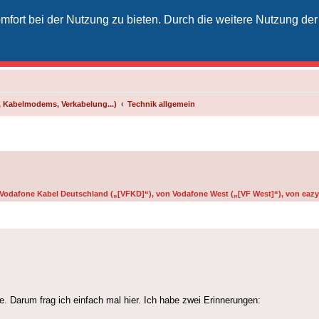
fort bei der Nutzung zu bieten. Durch die weitere Nutzung der
izielles Vodafone-Kabel-Forum
unkt für Kabelkunden von Vodafone - von Kunden für Kunden
 Kabelmodems, Verkabelung...)
Technik allgemein
n Vodafone Kabel Deutschland („[VFKD]“), von Vodafone West („[VF West]“), von eazy 
te. Darum frag ich einfach mal hier. Ich habe zwei Erinnerungen: