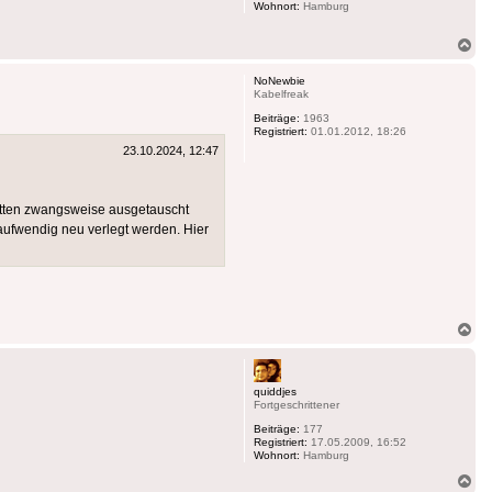
Wohnort:
Hamburg
Na
ob
NoNewbie
Kabelfreak
Beiträge:
1963
Registriert:
01.01.2012, 18:26
23.10.2024, 12:47
ätten zwangsweise ausgetauscht
aufwendig neu verlegt werden. Hier
Na
ob
quiddjes
Fortgeschrittener
Beiträge:
177
Registriert:
17.05.2009, 16:52
Wohnort:
Hamburg
Na