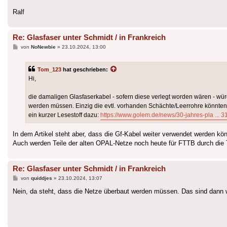
Ralf
Re: Glasfaser unter Schmidt / in Frankreich
Beitrag
von
NoNewbie
»
23.10.2024, 13:00
Tom_123
hat geschrieben:
Hi,
die damaligen Glasfaserkabel - sofern diese verlegt worden wären - w
werden müssen. Einzig die evtl. vorhanden Schächte/Leerrohre könnten
ein kurzer Lesestoff dazu:
https://www.golem.de/news/30-jahres-pla ... 3
In dem Artikel steht aber, dass die Gf-Kabel weiter verwendet werden k
Auch werden Teile der alten OPAL-Netze noch heute für FTTB durch die 
Re: Glasfaser unter Schmidt / in Frankreich
Beitrag
von
quiddjes
»
23.10.2024, 13:07
Nein, da steht, dass die Netze überbaut werden müssen. Das sind dann 