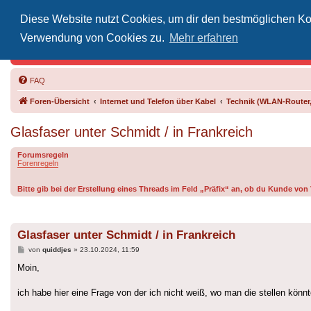
Diese Website nutzt Cookies, um dir den bestmöglichen Kom
Inoff
Verwendung von Cookies zu.
Mehr erfahren
Der Treffp
FAQ
Foren-Übersicht
Internet und Telefon über Kabel
Technik (WLAN-Router,
Glasfaser unter Schmidt / in Frankreich
Forumsregeln
Forenregeln
Bitte gib bei der Erstellung eines Threads im Feld „Präfix“ an, ob du Kunde vo
Glasfaser unter Schmidt / in Frankreich
Beitrag
von
quiddjes
»
23.10.2024, 11:59
Moin,
ich habe hier eine Frage von der ich nicht weiß, wo man die stellen könn