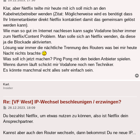
26.12.2023, 17:36
Klar, aber Netflix teilte mir heute mit ich soll mich an den
Kabelnetzbetreiber wenden (Zitat: Möglicherweise wird es benötigt dass
Ihr Internetanbieter direkt Netflix kontaktiert damit das gemeinsam gelöst
werden kann).
Wie man so gut im Internet nachlesen kann sagte Vodafone bisher immer
zum Netflix/Content Problem. Man solle sich an Netflix wenden, da diese
ja die Blockade aktivierten.
Lösung war immer die nächtliche Trennung des Routers was bei mir heute
Nacht nichts brachte
Was soll ich jetzt machen? Ping Pong mit den beiden Anbieter spielen.
Wenns dumm läuft schickt mir Vodafone noch nen Techniker.
Es könnte manchmal echt alles sehr einfach sein.
Karl.
Insider
Re: [VF West] IP-Wechsel beschleunigen / erzwingen?
Beitrag
26.12.2023, 18:09
Du bezahlst Netflix, um etwas nutzen zu können, also ist Netflix dein
Ansprechpartner.
Kannst aber auch den Router wechseln, dann bekommst Du ne neue IP...