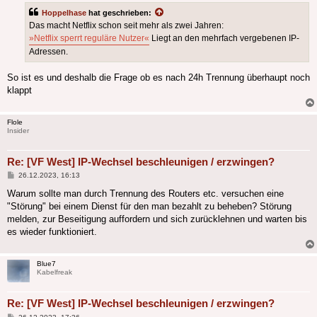
Hoppelhase
hat geschrieben:
Das macht Netflix schon seit mehr als zwei Jahren:
»Netflix sperrt reguläre Nutzer«
Liegt an den mehrfach vergebenen IP-
Adressen.
So ist es und deshalb die Frage ob es nach 24h Trennung überhaupt noch
klappt
Flole
Insider
Re: [VF West] IP-Wechsel beschleunigen / erzwingen?
Beitrag
26.12.2023, 16:13
Warum sollte man durch Trennung des Routers etc. versuchen eine
"Störung" bei einem Dienst für den man bezahlt zu beheben? Störung
melden, zur Beseitigung auffordern und sich zurücklehnen und warten bis
es wieder funktioniert.
Blue7
Kabelfreak
Re: [VF West] IP-Wechsel beschleunigen / erzwingen?
Beitrag