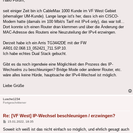
Hallo Forum,
seit einiger Zeit bin ich CableMax 1000 Kunde im VF West Gebiet
(ehemaliger UM-Kunde). Lange lange ist's her, dass ich ein CISCO-
Modem hatte (damals im 100 Mbit/s Tarif mit IPv4 only), das war toll...
Dort konnte ich einen Router dran klemmen und über die Änderung der
MAC-Adresse des Routers eine Neuzuteilung der IPv4 erzwingen.
Derzeit habe ich ein Arris TG3442DE mit der FW
AR01.02.068.13_052421_711.SIP.10.
Ich habe echtes Dual Stack gebucht.
Gibt es da noch irgendwie eine Möglichkeit den Prozess des IP-
Wechselns zu beschleunigen? Bridge Mode oder anderer Router, etc.
wäre alles keine Hürde, hauptsache der IPv4-Wechsel ist möglich.
Liebe Grüße
Lusche1234
Fortgeschrittener
Re: [VF West] IP-Wechsel beschleunigen / erzwingen?
Beitrag
15.01.2022, 18:35
Soweit ich weiß ist das nicht einfach so möglich, und ehrlich gesagt auch