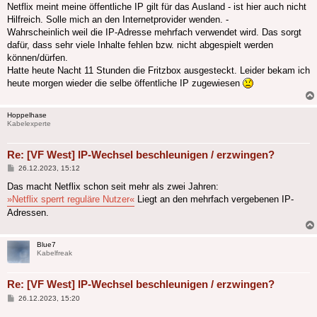
Netflix meint meine öffentliche IP gilt für das Ausland - ist hier auch nicht
Hilfreich. Solle mich an den Internetprovider wenden. -
Wahrscheinlich weil die IP-Adresse mehrfach verwendet wird. Das sorgt
dafür, dass sehr viele Inhalte fehlen bzw. nicht abgespielt werden
können/dürfen.
Hatte heute Nacht 11 Stunden die Fritzbox ausgesteckt. Leider bekam ich
heute morgen wieder die selbe öffentliche IP zugewiesen
Hoppelhase
Kabelexperte
Re: [VF West] IP-Wechsel beschleunigen / erzwingen?
Beitrag
26.12.2023, 15:12
Das macht Netflix schon seit mehr als zwei Jahren:
»Netflix sperrt reguläre Nutzer«
Liegt an den mehrfach vergebenen IP-
Adressen.
Blue7
Kabelfreak
Re: [VF West] IP-Wechsel beschleunigen / erzwingen?
Beitrag
26.12.2023, 15:20