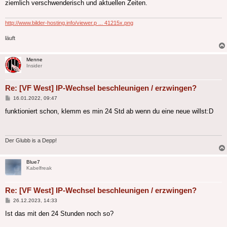
ziemlich verschwenderisch und aktuellen Zeiten.
http://www.bilder-hosting.info/viewer.p ... 41215x.png
läuft
Menne
Insider
Re: [VF West] IP-Wechsel beschleunigen / erzwingen?
Beitrag
16.01.2022, 09:47
funktioniert schon, klemm es min 24 Std ab wenn du eine neue willst:D
Der Glubb is a Depp!
Blue7
Kabelfreak
Re: [VF West] IP-Wechsel beschleunigen / erzwingen?
Beitrag
26.12.2023, 14:33
Ist das mit den 24 Stunden noch so?