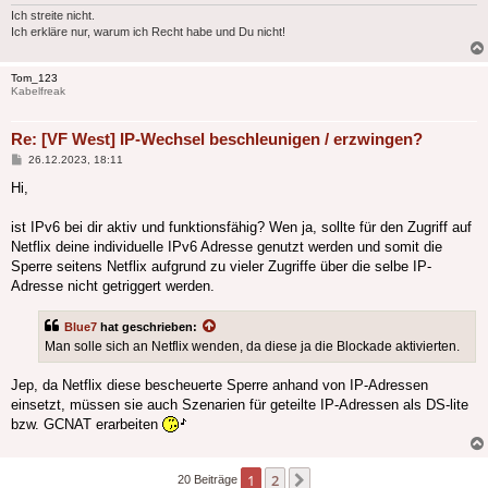
Ich streite nicht.
Ich erkläre nur, warum ich Recht habe und Du nicht!
Tom_123
Kabelfreak
Re: [VF West] IP-Wechsel beschleunigen / erzwingen?
Beitrag
26.12.2023, 18:11
Hi,
ist IPv6 bei dir aktiv und funktionsfähig? Wen ja, sollte für den Zugriff auf
Netflix deine individuelle IPv6 Adresse genutzt werden und somit die
Sperre seitens Netflix aufgrund zu vieler Zugriffe über die selbe IP-
Adresse nicht getriggert werden.
Blue7
hat geschrieben:
Man solle sich an Netflix wenden, da diese ja die Blockade aktivierten.
Jep, da Netflix diese bescheuerte Sperre anhand von IP-Adressen
einsetzt, müssen sie auch Szenarien für geteilte IP-Adressen als DS-lite
bzw. GCNAT erarbeiten
1
2
Nächste
20 Beiträge