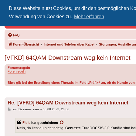
Diese Website nutzt Cookies, um dir den bestmöglichen Kom
Inoff
Verwendung von Cookies zu.
Mehr erfahren
Der Treffp
FAQ
Foren-Übersicht
Internet und Telefon über Kabel
Störungen, Ausfälle 
[VFKD] 64QAM Downstream weg kein Internet
Forumsregeln
Forenregeln
Bitte gib bei der Erstellung eines Threads im Feld „Präfix“ an, ob du Kunde vo
Re: [VFKD] 64QAM Downstream weg kein Internet
Beitrag
von
Besserwisser
»
30.08.2023, 20:06
Flole
hat geschrieben:
Nein, da liest du nicht richtig.
Genutzte
EuroDOCSIS 3.0 Kanäle sind hellb