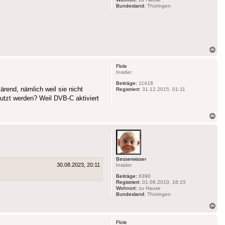
Bundesland:
Thüringen
Na
ob
Flole
Insider
Beiträge:
11418
ärend, nämlich weil sie nicht
Registriert:
31.12.2015, 01:11
utzt werden? Weil DVB-C aktiviert
Na
ob
Besserwisser
30.08.2023, 20:11
Insider
Beiträge:
6390
Registriert:
01.08.2010, 16:15
Wohnort:
zu Hause
Bundesland:
Thüringen
Na
ob
Flole