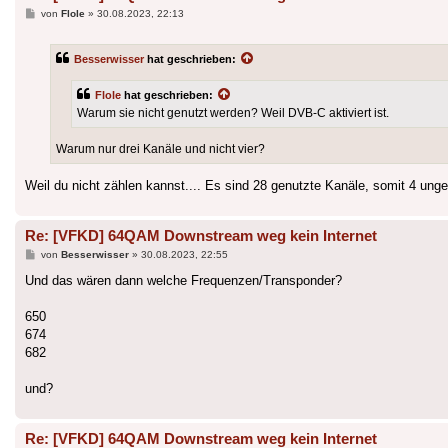
Beitrag
von
Flole
»
30.08.2023, 22:13
Besserwisser
hat geschrieben:
Flole
hat geschrieben:
Warum sie nicht genutzt werden? Weil DVB-C aktiviert ist.
Warum nur drei Kanäle und nicht vier?
Weil du nicht zählen kannst.... Es sind 28 genutzte Kanäle, somit 4 unge
Re: [VFKD] 64QAM Downstream weg kein Internet
Beitrag
von
Besserwisser
»
30.08.2023, 22:55
Und das wären dann welche Frequenzen/Transponder?
650
674
682
und?
Re: [VFKD] 64QAM Downstream weg kein Internet