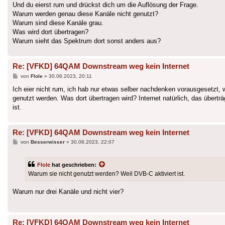
Und du eierst rum und drückst dich um die Auflösung der Frage.
Warum werden genau diese Kanäle nicht genutzt?
Warum sind diese Kanäle grau.
Was wird dort übertragen?
Warum sieht das Spektrum dort sonst anders aus?
Re: [VFKD] 64QAM Downstream weg kein Internet
Beitrag
von
Flole
»
30.08.2023, 20:11
Ich eier nicht rum, ich hab nur etwas selber nachdenken vorausgesetzt, wa
genutzt werden. Was dort übertragen wird? Internet natürlich, das über
ist.
Re: [VFKD] 64QAM Downstream weg kein Internet
Beitrag
von
Besserwisser
»
30.08.2023, 22:07
Flole
hat geschrieben:
Warum sie nicht genutzt werden? Weil DVB-C aktiviert ist.
Warum nur drei Kanäle und nicht vier?
Re: [VFKD] 64QAM Downstream weg kein Internet