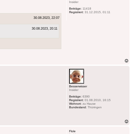
Insider
Beiträge:
11418
Registriert:
31.12.2015, 01:11
30.08.2023, 22:07
30.08.2023, 20:11
Na
ob
Besserwisser
Insider
Beiträge:
6390
Registriert:
01.08.2010, 16:15
Wohnort:
zu Hause
Bundesland:
Thüringen
Na
ob
Flole