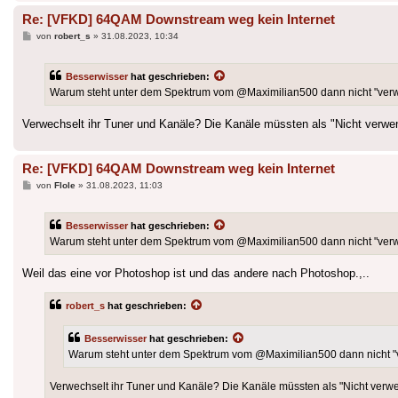
Re: [VFKD] 64QAM Downstream weg kein Internet
Beitrag
von
robert_s
»
31.08.2023, 10:34
Besserwisser
hat geschrieben:
Warum steht unter dem Spektrum vom @Maximilian500 dann nicht "ve
Verwechselt ihr Tuner und Kanäle? Die Kanäle müssten als "Nicht verwe
Re: [VFKD] 64QAM Downstream weg kein Internet
Beitrag
von
Flole
»
31.08.2023, 11:03
Besserwisser
hat geschrieben:
Warum steht unter dem Spektrum vom @Maximilian500 dann nicht "ve
Weil das eine vor Photoshop ist und das andere nach Photoshop.,..
robert_s
hat geschrieben:
Besserwisser
hat geschrieben:
Warum steht unter dem Spektrum vom @Maximilian500 dann nicht 
Verwechselt ihr Tuner und Kanäle? Die Kanäle müssten als "Nicht verw