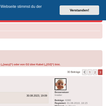
 Webseite stimmst du der
Vodafone-Kabel-Helpdesk
Verstanden!
(„[eazy]“) oder von O2 über Kabel („[O2]“) bist.
1
2
3
Vorherige
30 Beiträge
Besserwisser
Insider
30.08.2023, 19:09
Beiträge:
6390
Registriert:
01.08.2010, 16:15
Wohnort:
zu Hause