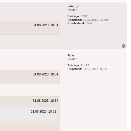
ob
robert_s
Insider
Beiträge:
8237
Registriert:
30.11.2010, 15:09
Bundesland:
Berlin
31.08.2023, 10:31
Na
ob
Flole
Insider
Beiträge:
11418
Registriert:
31.12.2015, 01:11
31.08.2023, 10:31
31.08.2023, 10:34
31.08.2023, 10:31