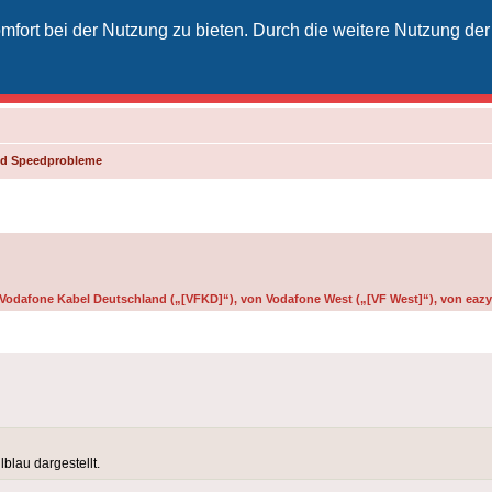
fort bei der Nutzung zu bieten. Durch die weitere Nutzung der
izielles Vodafone-Kabel-Forum
unkt für Kabelkunden von Vodafone - von Kunden für Kunden
und Speedprobleme
n Vodafone Kabel Deutschland („[VFKD]“), von Vodafone West („[VF West]“), von eazy 
lau dargestellt.