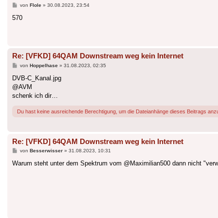
Beitrag
von
Flole
»
30.08.2023, 23:54
570
Re: [VFKD] 64QAM Downstream weg kein Internet
Beitrag
von
Hoppelhase
»
31.08.2023, 02:35
DVB-C_Kanal.jpg
@AVM
schenk ich dir…
Du hast keine ausreichende Berechtigung, um die Dateianhänge dieses Beitrags anz
Re: [VFKD] 64QAM Downstream weg kein Internet
Beitrag
von
Besserwisser
»
31.08.2023, 10:31
Warum steht unter dem Spektrum vom @Maximilian500 dann nicht "ver