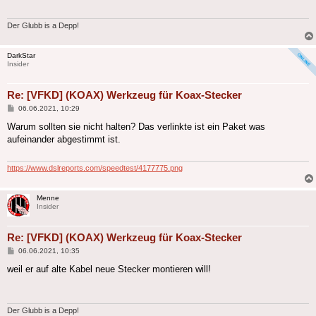
Der Glubb is a Depp!
DarkStar
Insider
Re: [VFKD] (KOAX) Werkzeug für Koax-Stecker
Beitrag
06.06.2021, 10:29
Warum sollten sie nicht halten? Das verlinkte ist ein Paket was
aufeinander abgestimmt ist.
https://www.dslreports.com/speedtest/4177775.png
Menne
Insider
Re: [VFKD] (KOAX) Werkzeug für Koax-Stecker
Beitrag
06.06.2021, 10:35
weil er auf alte Kabel neue Stecker montieren will!
Der Glubb is a Depp!