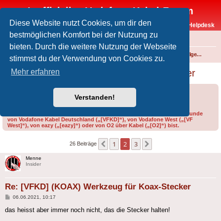
Inoffizielles Vodafone-Kabel-Forum
Diese Website nutzt Cookies, um dir den
Vodafone-Kabel-Helpdesk
bestmöglichen Komfort bei der Nutzung zu
FAQ
bieten. Durch die weitere Nutzung der Webseite
Foren-Übersicht
Internet und Telefon über Kabel
Technik (WLAN-Router, Kabelmodems, Verkabelung...)
Technik allgemein
stimmst du der Verwendung von Cookies zu.
[VFKD] (KOAX) Werkzeug für Koax-Stecker
Mehr erfahren
Forumsregeln
Forenregeln
Verstanden!
Bitte gib bei der Erstellung eines Threads im Feld „Präfix“ an, ob du Kunde
von Vodafone Kabel Deutschland („[VFKD]“), von Vodafone West („[VF
West]“), von eazy („[eazy]“) oder von O2 über Kabel („[O2]“) bist.
1
2
3
Vorherige
Nächste
26 Beiträge
Menne
Insider
Re: [VFKD] (KOAX) Werkzeug für Koax-Stecker
Beitrag
06.06.2021, 10:17
das heisst aber immer noch nicht, das die Stecker halten!