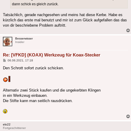
dann schick es gleich zurück.
Tatsächlich, gerade nachgesehen und meins hat diese Kerbe. Habe es
kürzlich das erste mal benutzt und mir ist zum Glück aufgefallen das das
von dir beschriebene Problem auftritt.
Besserwisser
Insider
Re: [VFKD] (KOAX) Werkzeug für Koax-Stecker
Beitrag
06.06.2021, 17:18
Den Schrott sofort zurück schicken.
Alternativ zwei Stück kaufen und die ungekerbten Klingen
in ein Werkzeug einbauen.
Die Stifte kann man seitlich rausdrücken.
elo22
Fortgeschrittener