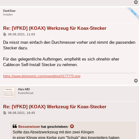
DarkStar
Insider
Re: [VFKD] (KOAX) Werkzeug für Koax-Stecker
Beitrag
06.06.2021, 11:03
Da misst man einfach den Durchmesser vorher und nimmt die passenden
Stecker dazu.
Für das gelegentliche Aufbringen, empfiehlt es sich ohnehin eher
Cablecon Self-Install Stecker zu nehmen.
https://www.dslreports.com/speedtest/4177775.png
Alex-MD
Kabelfreak
Re: [VFKD] (KOAX) Werkzeug für Koax-Stecker
Beitrag
06.06.2021, 16:45
Besserwisser
hat geschrieben:
Sollte das Absetzwerkzeug mit den zwei Klingen
in einer Klinge eine Kerbe zum "Schutz" des Innenleiters haben,