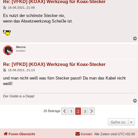
Re: [VFKD] (KOAX) Werkzeug für Koax-Stecker
Beitrag
16.06.2021, 21:08
Es nutzt der schönste Stecker nix,
wenn das Absetzwerkzeug Schei3e ist.
Menne
Insider
Re: [VFKD] (KOAX) Werkzeug für Koax-Stecker
Beitrag
16.06.2021, 21:13
und man nicht weiß was fürn Stecker passt! Da man das Kabel nicht
weiß!
Der Glubb is a Depp!
1
2
3
Vorherige
Nächste
26 Beiträge
Gehe zu
Foren-Übersicht
Kontakt
Alle Zeiten sind
UTC+02:00