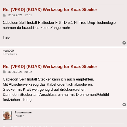
Re: [VFKD] (KOAX) Werkzeug für Koax-Stecker
Beitrag
12.06.2021, 17:31
Cabelcon Self Install F-Stecker F-6-TD 5.1 NI True Drop Technologie
nehmen da braucht es keine Zange mehr.
Lutz
maik005
Kabelfreak
Re: [VFKD] (KOAX) Werkzeug für Koax-Stecker
Beitrag
16.06.2021, 20:02
Cablecon Self Install Stecker kann ich auch empfehlen.
Mit Abisolierwerkzeug das Kabel ordentlich abisolieren.
Stecker mit Kraft weit genug drauf drücken/drehen.
Dann den Stecker am Anschluss einmal mit Drehmoment/Gefühl
festziehen - fertig.
Besserwisser
Insider