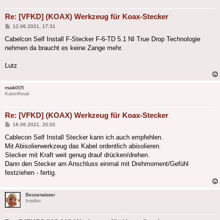
Re: [VFKD] (KOAX) Werkzeug für Koax-Stecker
Beitrag
12.06.2021, 17:31
Cabelcon Self Install F-Stecker F-6-TD 5.1 NI True Drop Technologie
nehmen da braucht es keine Zange mehr.
Lutz
maik005
Kabelfreak
Re: [VFKD] (KOAX) Werkzeug für Koax-Stecker
Beitrag
16.06.2021, 20:02
Cablecon Self Install Stecker kann ich auch empfehlen.
Mit Abisolierwerkzeug das Kabel ordentlich abisolieren.
Stecker mit Kraft weit genug drauf drücken/drehen.
Dann den Stecker am Anschluss einmal mit Drehmoment/Gefühl
festziehen - fertig.
Besserwisser
Insider