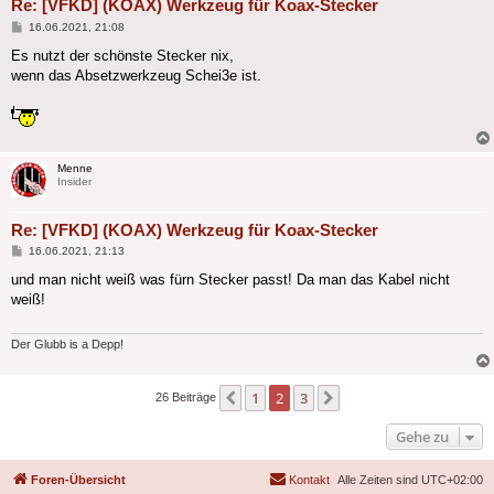
Re: [VFKD] (KOAX) Werkzeug für Koax-Stecker
Beitrag
16.06.2021, 21:08
Es nutzt der schönste Stecker nix,
wenn das Absetzwerkzeug Schei3e ist.
Menne
Insider
Re: [VFKD] (KOAX) Werkzeug für Koax-Stecker
Beitrag
16.06.2021, 21:13
und man nicht weiß was fürn Stecker passt! Da man das Kabel nicht
weiß!
Der Glubb is a Depp!
1
2
3
Vorherige
Nächste
26 Beiträge
Gehe zu
Foren-Übersicht
Kontakt
Alle Zeiten sind
UTC+02:00