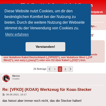
Inoffizielles Vodafone-Kabel-Forum
Diese Website nutzt Cookies, um dir den
Vodafone-Kabel-Helpdesk
bestmöglichen Komfort bei der Nutzung zu
FAQ
bieten. Durch die weitere Nutzung der Webseite
Foren-Übersicht
Internet und Telefon über Kabel
Technik (WLAN-Router, Kabelmodems, Verkabelung...)
Technik allgemein
stimmst du der Verwendung von Cookies zu.
[VFKD] (KOAX) Werkzeug für Koax-Stecker
Mehr erfahren
Forumsregeln
Forenregeln
Verstanden!
Bitte gib bei der Erstellung eines Threads im Feld „Präfix“ an, ob du Kunde
von Vodafone Kabel Deutschland („[VFKD]“), von Vodafone West („[VF
West]“), von eazy („[eazy]“) oder von O2 über Kabel („[O2]“) bist.
1
2
3
Vorherige
Nächste
26 Beiträge
Menne
Insider
Re: [VFKD] (KOAX) Werkzeug für Koax-Stecker
Beitrag
06.06.2021, 10:17
das heisst aber immer noch nicht, das die Stecker halten!