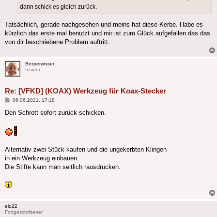
dann schick es gleich zurück.
Tatsächlich, gerade nachgesehen und meins hat diese Kerbe. Habe es
kürzlich das erste mal benutzt und mir ist zum Glück aufgefallen das das
von dir beschriebene Problem auftritt.
Besserwisser
Insider
Re: [VFKD] (KOAX) Werkzeug für Koax-Stecker
Beitrag
06.06.2021, 17:18
Den Schrott sofort zurück schicken.
Alternativ zwei Stück kaufen und die ungekerbten Klingen
in ein Werkzeug einbauen.
Die Stifte kann man seitlich rausdrücken.
elo22
Fortgeschrittener