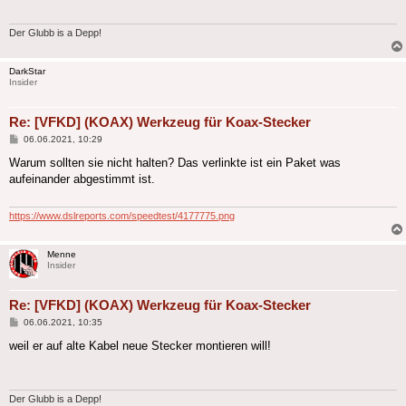
Der Glubb is a Depp!
DarkStar
Insider
Re: [VFKD] (KOAX) Werkzeug für Koax-Stecker
Beitrag
06.06.2021, 10:29
Warum sollten sie nicht halten? Das verlinkte ist ein Paket was
aufeinander abgestimmt ist.
https://www.dslreports.com/speedtest/4177775.png
Menne
Insider
Re: [VFKD] (KOAX) Werkzeug für Koax-Stecker
Beitrag
06.06.2021, 10:35
weil er auf alte Kabel neue Stecker montieren will!
Der Glubb is a Depp!