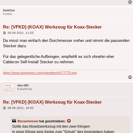
DarkStar
Insider
Re: [VFKD] (KOAX) Werkzeug für Koax-Stecker
Beitrag
06.06.2021, 11:03
Da misst man einfach den Durchmesser vorher und nimmt die passenden
Stecker dazu.
Für das gelegentliche Aufbringen, empfiehlt es sich ohnehin eher
Cablecon Self-Install Stecker zu nehmen.
https://www.dslreports.com/speedtest/4177775.png
Alex-MD
Kabelfreak
Re: [VFKD] (KOAX) Werkzeug für Koax-Stecker
Beitrag
06.06.2021, 16:45
Besserwisser
hat geschrieben:
Sollte das Absetzwerkzeug mit den zwei Klingen
in einer Klinge eine Kerbe zum "Schutz" des Innenleiters haben,