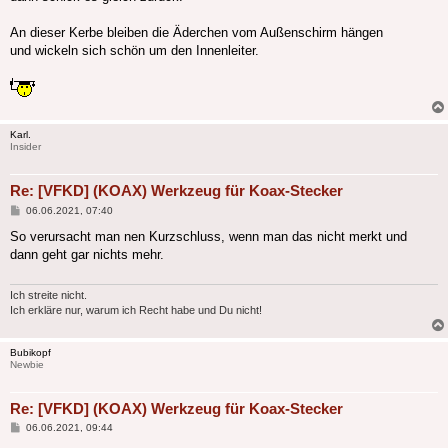
An dieser Kerbe bleiben die Äderchen vom Außenschirm hängen
und wickeln sich schön um den Innenleiter.
Karl.
Insider
Re: [VFKD] (KOAX) Werkzeug für Koax-Stecker
Beitrag
06.06.2021, 07:40
So verursacht man nen Kurzschluss, wenn man das nicht merkt und
dann geht gar nichts mehr.
Ich streite nicht.
Ich erkläre nur, warum ich Recht habe und Du nicht!
Bubikopf
Newbie
Re: [VFKD] (KOAX) Werkzeug für Koax-Stecker
Beitrag
06.06.2021, 09:44