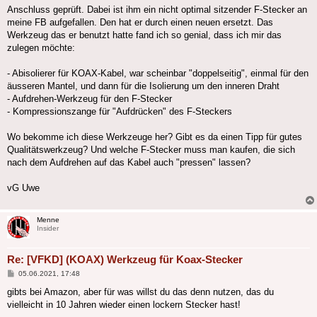
Anschluss geprüft. Dabei ist ihm ein nicht optimal sitzender F-Stecker an
meine FB aufgefallen. Den hat er durch einen neuen ersetzt. Das
Werkzeug das er benutzt hatte fand ich so genial, dass ich mir das
zulegen möchte:
- Abisolierer für KOAX-Kabel, war scheinbar "doppelseitig", einmal für den
äusseren Mantel, und dann für die Isolierung um den inneren Draht
- Aufdrehen-Werkzeug für den F-Stecker
- Kompressionszange für "Aufdrücken" des F-Steckers
Wo bekomme ich diese Werkzeuge her? Gibt es da einen Tipp für gutes
Qualitätswerkzeug? Und welche F-Stecker muss man kaufen, die sich
nach dem Aufdrehen auf das Kabel auch "pressen" lassen?
vG Uwe
Menne
Insider
Re: [VFKD] (KOAX) Werkzeug für Koax-Stecker
Beitrag
05.06.2021, 17:48
gibts bei Amazon, aber für was willst du das denn nutzen, das du
vielleicht in 10 Jahren wieder einen lockern Stecker hast!