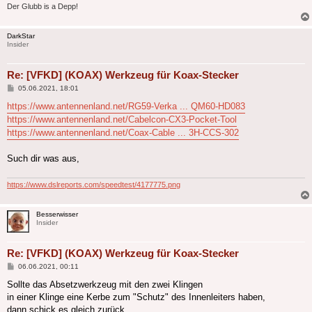
Der Glubb is a Depp!
DarkStar
Insider
Re: [VFKD] (KOAX) Werkzeug für Koax-Stecker
Beitrag
05.06.2021, 18:01
https://www.antennenland.net/RG59-Verka ... QM60-HD083
https://www.antennenland.net/Cabelcon-CX3-Pocket-Tool
https://www.antennenland.net/Coax-Cable ... 3H-CCS-302
Such dir was aus,
https://www.dslreports.com/speedtest/4177775.png
Besserwisser
Insider
Re: [VFKD] (KOAX) Werkzeug für Koax-Stecker
Beitrag
06.06.2021, 00:11
Sollte das Absetzwerkzeug mit den zwei Klingen
in einer Klinge eine Kerbe zum "Schutz" des Innenleiters haben,
dann schick es gleich zurück.