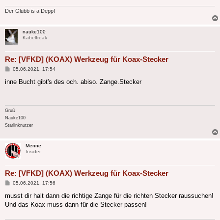
Der Glubb is a Depp!
nauke100
Kabelfreak
Re: [VFKD] (KOAX) Werkzeug für Koax-Stecker
Beitrag
05.06.2021, 17:54
inne Bucht gibt's des och. abiso. Zange.Stecker
Gruß
Nauke100
Starlinknutzer
Menne
Insider
Re: [VFKD] (KOAX) Werkzeug für Koax-Stecker
Beitrag
05.06.2021, 17:56
musst dir halt dann die richtige Zange für die richten Stecker raussuchen!
Und das Koax muss dann für die Stecker passen!