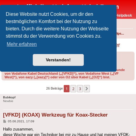
Inoffizielles Vodafone-Kabel-Forum
Diese Website nutzt Cookies, um dir den
Vodafone-Kabel-Helpdesk
bestmöglichen Komfort bei der Nutzung zu
FAQ
bieten. Durch die weitere Nutzung der Webseite
Foren-Übersicht
Internet und Telefon über Kabel
Technik (WLAN-Router, Kabelmodems, Verkabelung...)
Technik allgemein
stimmst du der Verwendung von Cookies zu.
[VFKD] (KOAX) Werkzeug für Koax-Stecker
Mehr erfahren
Forumsregeln
Forenregeln
Verstanden!
Bitte gib bei der Erstellung eines Threads im Feld „Präfix“ an, ob du Kunde
von Vodafone Kabel Deutschland („[VFKD]“), von Vodafone West („[VF
West]“), von eazy („[eazy]“) oder von O2 über Kabel („[O2]“) bist.
1
2
3
Nächste
26 Beiträge
Bubikopf
Newbie
[VFKD] (KOAX) Werkzeug für Koax-Stecker
Beitrag
05.06.2021, 17:09
Hallo zusammen,
diese Woche war ein Techniker bei mir zu Hause und hat meinen VFDK-