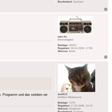
Bundesland:
Sachsen
Na
ob
twen-fm
Ehrenmitglied
Beiträge:
36451
Registriert:
28.04.2006, 17:59
Wohnort:
Berlin
Na
ob
andi410
b. Programm und das seitdem wir
Görlitzer Witzkanone
Beiträge:
7178
Registriert:
17.02.2008, 14:15
Wohnort:
Görliwood
Bundesland:
Sachsen