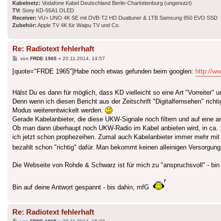
Kabelnetz:
Vodafone Kabel Deutschland Berlin-Charlottenburg (ungenutzt)
TV:
Sony KD-55A1 OLED
Receiver:
VU+ UNO 4K SE mit DVB-T2 HD Dualtuner & 1TB Samsung 850 EVO SSD
Zubehör:
Apple TV 4K für Waipu TV und Co.
Re: Radiotext fehlerhaft
Beitrag
von
FRDE 1965
»
20.11.2014, 14:57
[quote="FRDE 1965"]Habe noch etwas gefunden beim googlen:
http://ww
Hälst Du es dann für möglich, dass KD vielleicht so eine Art "Vorreiter
Denn wenn ich diesen Bericht aus der Zeitschrift "Digitalfernsehen" ric
Modus weiterentwickelt werden.
Gerade Kabelanbieter, die diese UKW-Signale noch filtern und auf eine 
Ob man dann überhaupt noch UKW-Radio im Kabel anbieten wird, in ca. 
ich jetzt schon prophezeihen. Zumal auch Kabelanbieter immer mehr mit 
bezahlt schon "richtig" dafür. Man bekommt keinen alleinigen Versorgun
Die Webseite von Rohde & Schwarz ist für mich zu "anspruchsvoll" - bin 
Bin auf deine Antwort gespannt - bis dahin, mfG
Re: Radiotext fehlerhaft
Beitrag