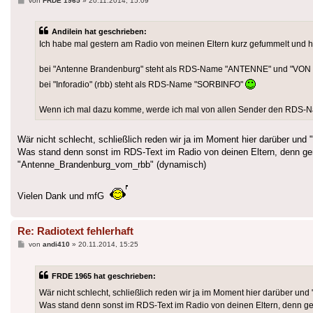
von
FRDE 1965
»
20.11.2014, 15:09
Andilein hat geschrieben:
Ich habe mal gestern am Radio von meinen Eltern kurz gefummelt und 
bei "Antenne Brandenburg" steht als RDS-Name "ANTENNE" und "VON
bei "Inforadio" (rbb) steht als RDS-Name "SORBINFO"
Wenn ich mal dazu komme, werde ich mal von allen Sender den RDS-Na
Wär nicht schlecht, schließlich reden wir ja im Moment hier darüber und
Was stand denn sonst im RDS-Text im Radio von deinen Eltern, denn gera
"Antenne_Brandenburg_vom_rbb" (dynamisch)
Vielen Dank und mfG
Re: Radiotext fehlerhaft
Beitrag
von
andi410
»
20.11.2014, 15:25
FRDE 1965 hat geschrieben:
Wär nicht schlecht, schließlich reden wir ja im Moment hier darüber un
Was stand denn sonst im RDS-Text im Radio von deinen Eltern, denn ger