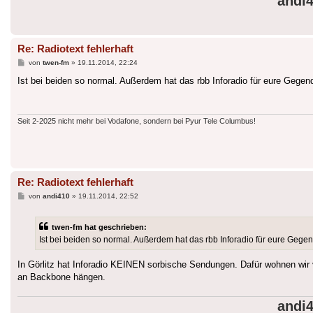
andi
Re: Radiotext fehlerhaft
Beitrag
von
twen-fm
»
19.11.2014, 22:24
Ist bei beiden so normal. Außerdem hat das rbb Inforadio für eure Gege
Seit 2-2025 nicht mehr bei Vodafone, sondern bei Pyur Tele Columbus!
Re: Radiotext fehlerhaft
Beitrag
von
andi410
»
19.11.2014, 22:52
twen-fm hat geschrieben:
Ist bei beiden so normal. Außerdem hat das rbb Inforadio für eure Geg
In Görlitz hat Inforadio KEINEN sorbische Sendungen. Dafür wohnen wi
an Backbone hängen.
andi