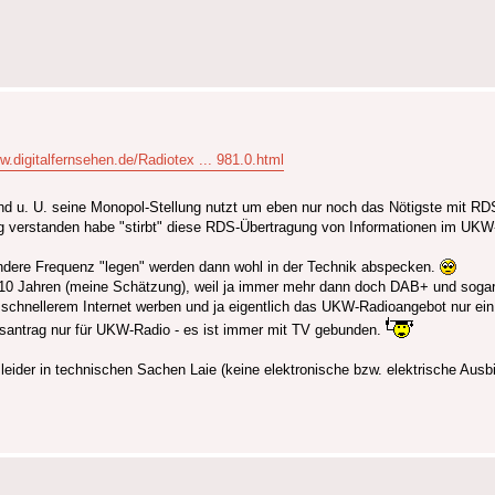
w.digitalfernsehen.de/Radiotex ... 981.0.html
" und u. U. seine Monopol-Stellung nutzt um eben nur noch das Nötigste mit RD
htig verstanden habe "stirbt" diese RDS-Übertragung von Informationen im UK
andere Frequenz "legen" werden dann wohl in der Technik abspecken.
10 Jahren (meine Schätzung), weil ja immer mehr dann doch DAB+ und sogar 
schnellerem Internet werben und ja eigentlich das UKW-Radioangebot nur ein 
gsantrag nur für UKW-Radio - es ist immer mit TV gebunden.
leider in technischen Sachen Laie (keine elektronische bzw. elektrische Ausb