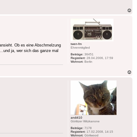
Na
ob
twen-fm
r ansieht. Ob es eine Abschmelzung
Ehrenmitglied
..und ja, wer sich das ganze mal
Beiträge:
36451
Registriert:
28.04.2006, 17:59
Wohnort:
Berlin
Na
ob
andi410
Görlitzer Witzkanone
Beiträge:
7178
Registriert:
17.02.2008, 14:15
Wohnort:
Görliwood