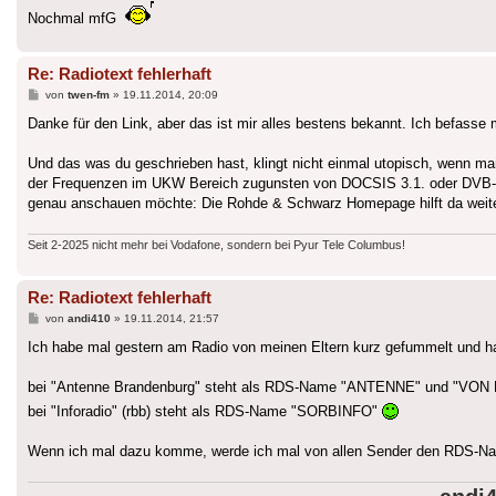
Nochmal mfG
Re: Radiotext fehlerhaft
Beitrag
von
twen-fm
»
19.11.2014, 20:09
Danke für den Link, aber das ist mir alles bestens bekannt. Ich befasse
Und das was du geschrieben hast, klingt nicht einmal utopisch, wenn ma
der Frequenzen im UKW Bereich zugunsten von DOCSIS 3.1. oder DVB-C2 g
genau anschauen möchte: Die Rohde & Schwarz Homepage hilft da weite
Seit 2-2025 nicht mehr bei Vodafone, sondern bei Pyur Tele Columbus!
Re: Radiotext fehlerhaft
Beitrag
von
andi410
»
19.11.2014, 21:57
Ich habe mal gestern am Radio von meinen Eltern kurz gefummelt und 
bei "Antenne Brandenburg" steht als RDS-Name "ANTENNE" und "VON
bei "Inforadio" (rbb) steht als RDS-Name "SORBINFO"
Wenn ich mal dazu komme, werde ich mal von allen Sender den RDS-Nam