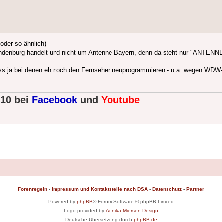
oder so ähnlich)
andenburg handelt und nicht um Antenne Bayern, denn da steht nur "ANTENN
uss ja bei denen eh noch den Fernseher neuprogrammieren - u.a. wegen WD
410 bei
Facebook
und
Youtube
Forenregeln
-
Impressum und Kontaktstelle nach DSA
-
Datenschutz
-
Partner
Powered by
phpBB
® Forum Software © phpBB Limited
Logo provided by
Annika Miersen Design
Deutsche Übersetzung durch
phpBB.de