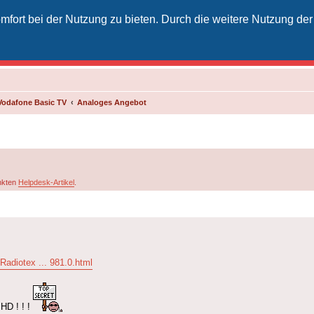
fort bei der Nutzung zu bieten. Durch die weitere Nutzung der
izielles Vodafone-Kabel-Forum
unkt für Kabelkunden von Vodafone - von Kunden für Kunden
Vodafone Basic TV
Analoges Angebot
inkten
Helpdesk-Artikel
.
/Radiotex ... 981.0.html
 HD ! ! !