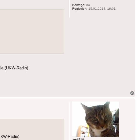
Beiträge:
84
Registriert:
15.01.2014, 16:01
lle (UKW-Radio)
Na
ob
(UKW-Radio)
andi410