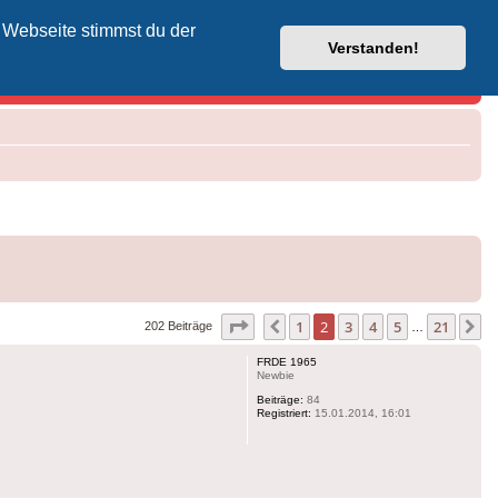
 Webseite stimmst du der
Vodafone-Kabel-Helpdesk
Verstanden!
Seite
2
von
21
1
2
3
4
5
21
Vorherige
N
202 Beiträge
…
FRDE 1965
Newbie
Beiträge:
84
Registriert:
15.01.2014, 16:01