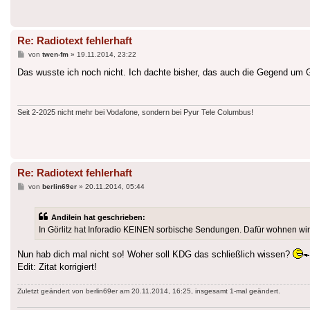
Re: Radiotext fehlerhaft
Beitrag
von
twen-fm
»
19.11.2014, 23:22
Das wusste ich noch nicht. Ich dachte bisher, das auch die Gegend um 
Seit 2-2025 nicht mehr bei Vodafone, sondern bei Pyur Tele Columbus!
Re: Radiotext fehlerhaft
Beitrag
von
berlin69er
»
20.11.2014, 05:44
Andilein hat geschrieben:
In Görlitz hat Inforadio KEINEN sorbische Sendungen. Dafür wohnen wi
Nun hab dich mal nicht so! Woher soll KDG das schließlich wissen?
Edit: Zitat korrigiert!
Zuletzt geändert von
berlin69er
am 20.11.2014, 16:25, insgesamt 1-mal geändert.