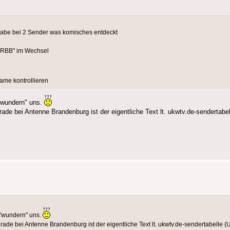
habe bei 2 Sender was komisches entdeckt
 RBB" im Wechsel
me kontrollieren
 "wundern" uns.
de bei Antenne Brandenburg ist der eigentliche Text lt. ukwtv.de-sendertabe
d "wundern" uns.
ade bei Antenne Brandenburg ist der eigentliche Text lt. ukwtv.de-sendertabelle 