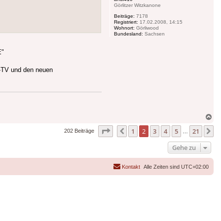
Görlitzer Witzkanone
Beiträge:
7178
Registriert:
17.02.2008, 14:15
Wohnort:
Görliwood
Bundesland:
Sachsen
E"
W-TV und den neuen
Na
ob
Seite
2
von
21
1
2
3
4
5
21
Vorherige
N
202 Beiträge
…
Gehe zu
Kontakt
Alle Zeiten sind
UTC+02:00