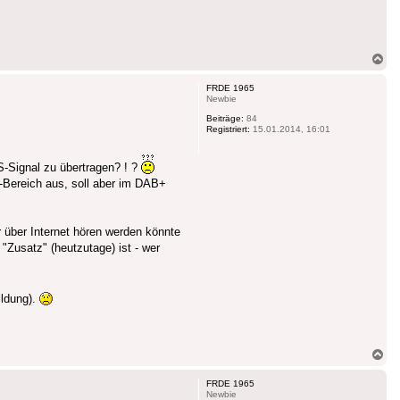
Na
ob
FRDE 1965
Newbie
Beiträge:
84
Registriert:
15.01.2014, 16:01
S-Signal zu übertragen? ! ?
W-Bereich aus, soll aber im DAB+
über Internet hören werden könnte
"Zusatz" (heutzutage) ist - wer
ildung).
Na
ob
FRDE 1965
Newbie