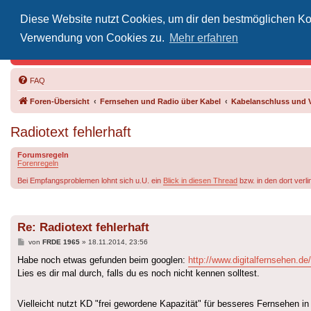
Diese Website nutzt Cookies, um dir den bestmöglichen Kom
Inoff
Verwendung von Cookies zu.
Mehr erfahren
Der Treffp
FAQ
Foren-Übersicht
Fernsehen und Radio über Kabel
Kabelanschluss und 
Radiotext fehlerhaft
Forumsregeln
Forenregeln
Bei Empfangsproblemen lohnt sich u.U. ein
Blick in diesen Thread
bzw. in den dort verl
Re: Radiotext fehlerhaft
Beitrag
von
FRDE 1965
»
18.11.2014, 23:56
Habe noch etwas gefunden beim googlen:
http://www.digitalfernsehen.de
Lies es dir mal durch, falls du es noch nicht kennen solltest.
Vielleicht nutzt KD "frei gewordene Kapazität" für besseres Fernsehen in