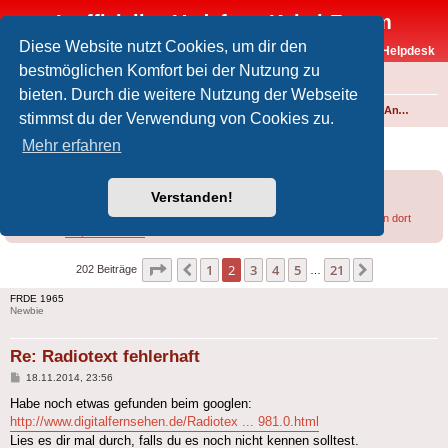
Inoffizielles Vodafone-Kabel-Forum
Diese Website nutzt Cookies, um dir den
Vodafone-Kabel-Helpdesk
bestmöglichen Komfort bei der Nutzung zu
FAQ
bieten. Durch die weitere Nutzung der Webseite
Foren-Übersicht
Fernsehen und Radio über Kabel
Kabelanschluss und Vodafone Basic TV
Analoges Angebot
stimmst du der Verwendung von Cookies zu.
Radiotext fehlerhaft
Mehr erfahren
Forumsregeln
Forenregeln
Verstanden!
Bei Empfangsproblemen lohnt sich u.U. ein
Blick in diesen Thread
bzw. in den dort
verlinkten
Helpdesk-Artikel
.
Seite
2
von
21
1
2
3
4
5
21
Vorherige
Nächste
202 Beiträge
…
FRDE 1965
Newbie
Re: Radiotext fehlerhaft
Beitrag
18.11.2014, 23:56
Habe noch etwas gefunden beim googlen:
http://www.digitalfernsehen.de/Radiotex ... 981.0.html
Lies es dir mal durch, falls du es noch nicht kennen solltest.