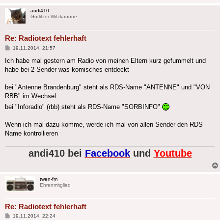
andi410
Görlitzer Witzkanone
Re: Radiotext fehlerhaft
Beitrag
19.11.2014, 21:57
Ich habe mal gestern am Radio von meinen Eltern kurz gefummelt und
habe bei 2 Sender was komisches entdeckt
bei "Antenne Brandenburg" steht als RDS-Name "ANTENNE" und "VON
RBB" im Wechsel
bei "Inforadio" (rbb) steht als RDS-Name "SORBINFO"
Wenn ich mal dazu komme, werde ich mal von allen Sender den RDS-
Name kontrollieren
andi410 bei
Facebook
und
Youtube
twen-fm
Ehrenmitglied
Re: Radiotext fehlerhaft
Beitrag
19.11.2014, 22:24