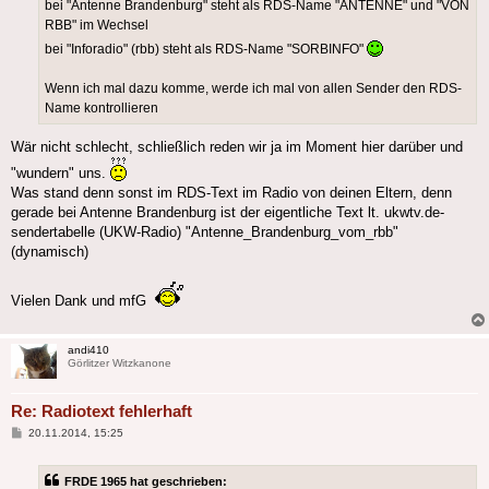
bei "Antenne Brandenburg" steht als RDS-Name "ANTENNE" und "VON
RBB" im Wechsel
bei "Inforadio" (rbb) steht als RDS-Name "SORBINFO"
Wenn ich mal dazu komme, werde ich mal von allen Sender den RDS-
Name kontrollieren
Wär nicht schlecht, schließlich reden wir ja im Moment hier darüber und
"wundern" uns.
Was stand denn sonst im RDS-Text im Radio von deinen Eltern, denn
gerade bei Antenne Brandenburg ist der eigentliche Text lt. ukwtv.de-
sendertabelle (UKW-Radio) "Antenne_Brandenburg_vom_rbb"
(dynamisch)
Vielen Dank und mfG
andi410
Görlitzer Witzkanone
Re: Radiotext fehlerhaft
Beitrag
20.11.2014, 15:25
FRDE 1965 hat geschrieben: