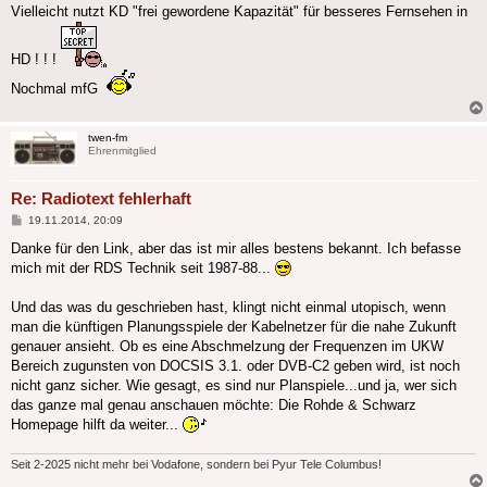
Vielleicht nutzt KD "frei gewordene Kapazität" für besseres Fernsehen in
HD ! ! !
Nochmal mfG
twen-fm
Ehrenmitglied
Re: Radiotext fehlerhaft
Beitrag
19.11.2014, 20:09
Danke für den Link, aber das ist mir alles bestens bekannt. Ich befasse
mich mit der RDS Technik seit 1987-88...
Und das was du geschrieben hast, klingt nicht einmal utopisch, wenn
man die künftigen Planungsspiele der Kabelnetzer für die nahe Zukunft
genauer ansieht. Ob es eine Abschmelzung der Frequenzen im UKW
Bereich zugunsten von DOCSIS 3.1. oder DVB-C2 geben wird, ist noch
nicht ganz sicher. Wie gesagt, es sind nur Planspiele...und ja, wer sich
das ganze mal genau anschauen möchte: Die Rohde & Schwarz
Homepage hilft da weiter...
Seit 2-2025 nicht mehr bei Vodafone, sondern bei Pyur Tele Columbus!