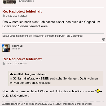
Ehrenmitglied
Re: Radiotext fehlerhaft
Beitrag
19.11.2014, 23:22
Das wusste ich noch nicht. Ich dachte bisher, das auch die Gegend um
Görlitz von Sorben bewohnt wäre.
Seit 2-2025 nicht mehr bei Vodafone, sondern bei Pyur Tele Columbus!
berlin69er
Insider
Re: Radiotext fehlerhaft
Beitrag
20.11.2014, 05:44
Andilein hat geschrieben:
In Görlitz hat Inforadio KEINEN sorbische Sendungen. Dafür wohnen
wir von den Sorben zu weit weg.
Nun hab dich mal nicht so! Woher soll KDG das schließlich wissen?
Edit: Zitat korrigiert!
Zuletzt geändert von
berlin69er
am 20.11.2014, 16:25, insgesamt 1-mal geändert.