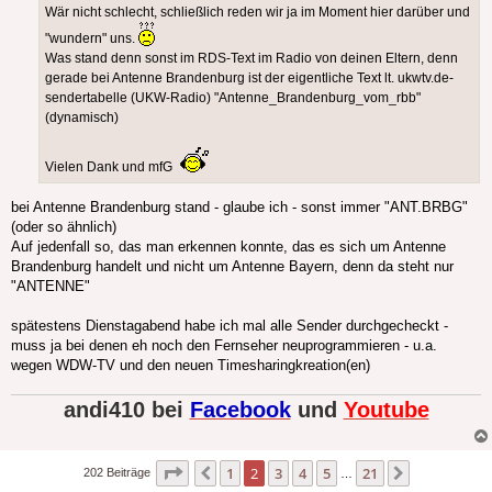
Wär nicht schlecht, schließlich reden wir ja im Moment hier darüber und
"wundern" uns.
Was stand denn sonst im RDS-Text im Radio von deinen Eltern, denn
gerade bei Antenne Brandenburg ist der eigentliche Text lt. ukwtv.de-
sendertabelle (UKW-Radio) "Antenne_Brandenburg_vom_rbb"
(dynamisch)
Vielen Dank und mfG
bei Antenne Brandenburg stand - glaube ich - sonst immer "ANT.BRBG"
(oder so ähnlich)
Auf jedenfall so, das man erkennen konnte, das es sich um Antenne
Brandenburg handelt und nicht um Antenne Bayern, denn da steht nur
"ANTENNE"
spätestens Dienstagabend habe ich mal alle Sender durchgecheckt -
muss ja bei denen eh noch den Fernseher neuprogrammieren - u.a.
wegen WDW-TV und den neuen Timesharingkreation(en)
andi410 bei
Facebook
und
Youtube
Seite
2
von
21
1
2
3
4
5
21
Vorherige
Nächste
202 Beiträge
…