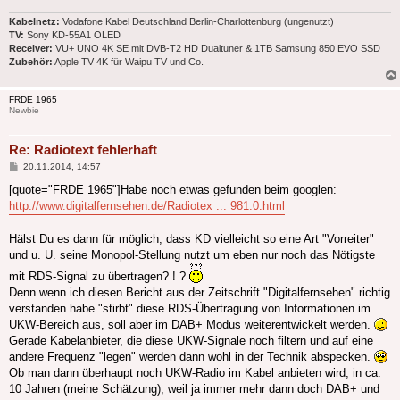
Kabelnetz:
Vodafone Kabel Deutschland Berlin-Charlottenburg (ungenutzt)
TV:
Sony KD-55A1 OLED
Receiver:
VU+ UNO 4K SE mit DVB-T2 HD Dualtuner & 1TB Samsung 850 EVO SSD
Zubehör:
Apple TV 4K für Waipu TV und Co.
FRDE 1965
Newbie
Re: Radiotext fehlerhaft
Beitrag
20.11.2014, 14:57
[quote="FRDE 1965"]Habe noch etwas gefunden beim googlen:
http://www.digitalfernsehen.de/Radiotex ... 981.0.html
Hälst Du es dann für möglich, dass KD vielleicht so eine Art "Vorreiter"
und u. U. seine Monopol-Stellung nutzt um eben nur noch das Nötigste
mit RDS-Signal zu übertragen? ! ?
Denn wenn ich diesen Bericht aus der Zeitschrift "Digitalfernsehen" richtig
verstanden habe "stirbt" diese RDS-Übertragung von Informationen im
UKW-Bereich aus, soll aber im DAB+ Modus weiterentwickelt werden.
Gerade Kabelanbieter, die diese UKW-Signale noch filtern und auf eine
andere Frequenz "legen" werden dann wohl in der Technik abspecken.
Ob man dann überhaupt noch UKW-Radio im Kabel anbieten wird, in ca.
10 Jahren (meine Schätzung), weil ja immer mehr dann doch DAB+ und