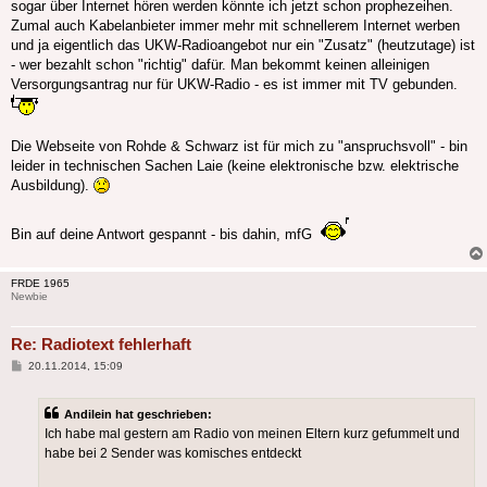
sogar über Internet hören werden könnte ich jetzt schon prophezeihen.
Zumal auch Kabelanbieter immer mehr mit schnellerem Internet werben
und ja eigentlich das UKW-Radioangebot nur ein "Zusatz" (heutzutage) ist
- wer bezahlt schon "richtig" dafür. Man bekommt keinen alleinigen
Versorgungsantrag nur für UKW-Radio - es ist immer mit TV gebunden.
Die Webseite von Rohde & Schwarz ist für mich zu "anspruchsvoll" - bin
leider in technischen Sachen Laie (keine elektronische bzw. elektrische
Ausbildung).
Bin auf deine Antwort gespannt - bis dahin, mfG
FRDE 1965
Newbie
Re: Radiotext fehlerhaft
Beitrag
20.11.2014, 15:09
Andilein hat geschrieben:
Ich habe mal gestern am Radio von meinen Eltern kurz gefummelt und
habe bei 2 Sender was komisches entdeckt