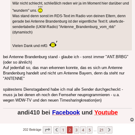
Wär nicht schlecht, schließlich reden wir ja im Moment hier darüber und
"wundern" uns.
Was stand denn sonst im RDS-Text im Radio von deinen Eltern, denn
gerade bei Antenne Brandenburg ist der eigentliche Text lt. ukwtv.de-
sendertabelle (UKW-Radio) "Antenne_Brandenburg_vom_rbb"
(dynamisch)
Vielen Dank und mfG
bei Antenne Brandenburg stand - glaube ich - sonst immer "ANT.BRBG"
(oder so ähnlich)
Auf jedenfall so, das man erkennen konnte, das es sich um Antenne
Brandenburg handelt und nicht um Antenne Bayern, denn da steht nur
"ANTENNE"
spätestens Dienstagabend habe ich mal alle Sender durchgecheckt -
muss ja bei denen eh noch den Fernseher neuprogrammieren - u.a.
wegen WDW-TV und den neuen Timesharingkreation(en)
andi410 bei
Facebook
und
Youtube
Seite
2
von
21
1
2
3
4
5
21
Vorherige
Nächste
202 Beiträge
…