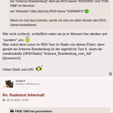
bei "Antenne Brandenburg" steht als RDS-Name "ANTENNE" und "VON
RBB" im Wechsel
bei "Inforadio" (rbb) steht als RDS-Name "SORBINFO"
Wenn ich mal dazu komme, werde ich mal von allen Sender den RDS-
Name kontrollieren
Wär nicht schlecht, schließlich reden wir ja im Moment hier darüber und
"wundern" uns.
Was stand denn sonst im RDS-Text im Radio von deinen Eltern, denn
gerade bei Antenne Brandenburg ist der eigentliche Text lt. ukwtv.de-
sendertabelle (UKW-Radio) "Antenne_Brandenburg_vom_rbb"
(dynamisch)
Vielen Dank und mfG
andi410
Görlitzer Witzkanone
Re: Radiotext fehlerhaft
Beitrag
20.11.2014, 15:25
FRDE 1965 hat geschrieben: