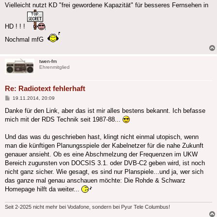
Vielleicht nutzt KD "frei gewordene Kapazität" für besseres Fernsehen in
HD ! ! !
Nochmal mfG
twen-fm
Ehrenmitglied
Re: Radiotext fehlerhaft
Beitrag
19.11.2014, 20:09
Danke für den Link, aber das ist mir alles bestens bekannt. Ich befasse
mich mit der RDS Technik seit 1987-88...
Und das was du geschrieben hast, klingt nicht einmal utopisch, wenn
man die künftigen Planungsspiele der Kabelnetzer für die nahe Zukunft
genauer ansieht. Ob es eine Abschmelzung der Frequenzen im UKW
Bereich zugunsten von DOCSIS 3.1. oder DVB-C2 geben wird, ist noch
nicht ganz sicher. Wie gesagt, es sind nur Planspiele...und ja, wer sich
das ganze mal genau anschauen möchte: Die Rohde & Schwarz
Homepage hilft da weiter...
Seit 2-2025 nicht mehr bei Vodafone, sondern bei Pyur Tele Columbus!