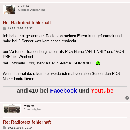
andi410
Görlitzer Witzkanone
Re: Radiotext fehlerhaft
Beitrag
19.11.2014, 21:57
Ich habe mal gestern am Radio von meinen Eltern kurz gefummelt und
habe bei 2 Sender was komisches entdeckt
bei "Antenne Brandenburg" steht als RDS-Name "ANTENNE" und "VON
RBB" im Wechsel
bei "Inforadio" (rbb) steht als RDS-Name "SORBINFO"
Wenn ich mal dazu komme, werde ich mal von allen Sender den RDS-
Name kontrollieren
andi410 bei
Facebook
und
Youtube
twen-fm
Ehrenmitglied
Re: Radiotext fehlerhaft
Beitrag
19.11.2014, 22:24