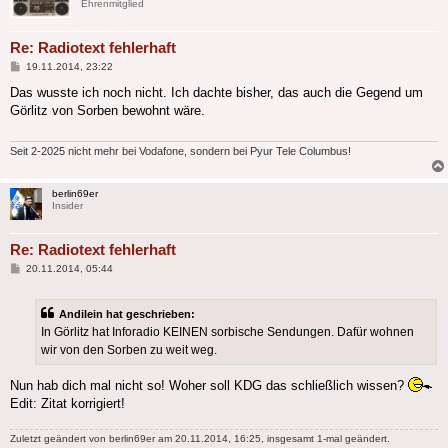
Ehrenmitglied
Re: Radiotext fehlerhaft
Beitrag
19.11.2014, 23:22
Das wusste ich noch nicht. Ich dachte bisher, das auch die Gegend um
Görlitz von Sorben bewohnt wäre.
Seit 2-2025 nicht mehr bei Vodafone, sondern bei Pyur Tele Columbus!
berlin69er
Insider
Re: Radiotext fehlerhaft
Beitrag
20.11.2014, 05:44
Andilein hat geschrieben:
In Görlitz hat Inforadio KEINEN sorbische Sendungen. Dafür wohnen
wir von den Sorben zu weit weg.
Nun hab dich mal nicht so! Woher soll KDG das schließlich wissen?
Edit: Zitat korrigiert!
Zuletzt geändert von
berlin69er
am 20.11.2014, 16:25, insgesamt 1-mal geändert.