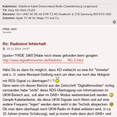
Kabelnetz:
Vodafone Kabel Deutschland Berlin-Charlottenburg (ungenutzt)
TV:
Sony KD-55A1 OLED
Receiver:
VU+ UNO 4K SE mit DVB-T2 HD Dualtuner & 1TB Samsung 850 EVO SSD
Zubehör:
Apple TV 4K für Waipu TV und Co.
FRDE 1965
Newbie
Re: Radiotext fehlerhaft
Beitrag
20.11.2014, 14:57
[quote="FRDE 1965"]Habe noch etwas gefunden beim googlen:
http://www.digitalfernsehen.de/Radiotex ... 981.0.html
Hälst Du es dann für möglich, dass KD vielleicht so eine Art "Vorreiter"
und u. U. seine Monopol-Stellung nutzt um eben nur noch das Nötigste
mit RDS-Signal zu übertragen? ! ?
Denn wenn ich diesen Bericht aus der Zeitschrift "Digitalfernsehen" richtig
verstanden habe "stirbt" diese RDS-Übertragung von Informationen im
UKW-Bereich aus, soll aber im DAB+ Modus weiterentwickelt werden.
Gerade Kabelanbieter, die diese UKW-Signale noch filtern und auf eine
andere Frequenz "legen" werden dann wohl in der Technik abspecken.
Ob man dann überhaupt noch UKW-Radio im Kabel anbieten wird, in ca.
10 Jahren (meine Schätzung), weil ja immer mehr dann doch DAB+ und