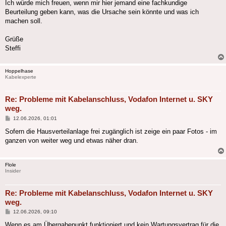
Ich würde mich freuen, wenn mir hier jemand eine fachkundige
Beurteilung geben kann, was die Ursache sein könnte und was ich
machen soll.
Grüße
Steffi
Hoppelhase
Kabelexperte
Re: Probleme mit Kabelanschluss, Vodafon Internet u. SKY
weg.
Beitrag
12.06.2026, 01:01
Sofern die Hausverteilanlage frei zugänglich ist zeige ein paar Fotos - im
ganzen von weiter weg und etwas näher dran.
Flole
Insider
Re: Probleme mit Kabelanschluss, Vodafon Internet u. SKY
weg.
Beitrag
12.06.2026, 09:10
Wenn es am Übergabepunkt funktioniert und kein Wartungsvertrag für die