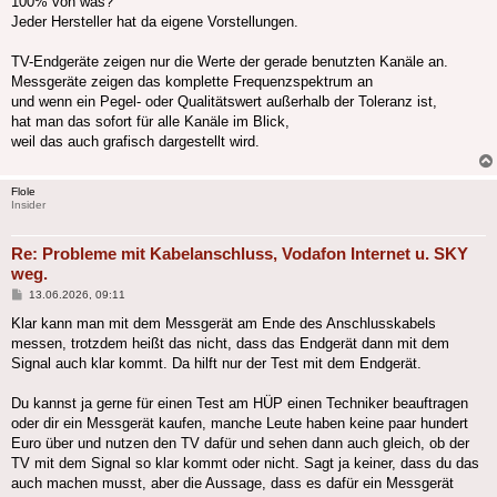
100% von was?
Jeder Hersteller hat da eigene Vorstellungen.
TV-Endgeräte zeigen nur die Werte der gerade benutzten Kanäle an.
Messgeräte zeigen das komplette Frequenzspektrum an
und wenn ein Pegel- oder Qualitätswert außerhalb der Toleranz ist,
hat man das sofort für alle Kanäle im Blick,
weil das auch grafisch dargestellt wird.
Flole
Insider
Re: Probleme mit Kabelanschluss, Vodafon Internet u. SKY
weg.
Beitrag
13.06.2026, 09:11
Klar kann man mit dem Messgerät am Ende des Anschlusskabels
messen, trotzdem heißt das nicht, dass das Endgerät dann mit dem
Signal auch klar kommt. Da hilft nur der Test mit dem Endgerät.
Du kannst ja gerne für einen Test am HÜP einen Techniker beauftragen
oder dir ein Messgerät kaufen, manche Leute haben keine paar hundert
Euro über und nutzen den TV dafür und sehen dann auch gleich, ob der
TV mit dem Signal so klar kommt oder nicht. Sagt ja keiner, dass du das
auch machen musst, aber die Aussage, dass es dafür ein Messgerät