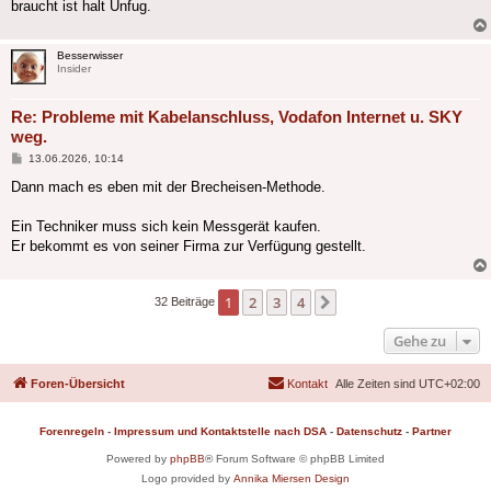
braucht ist halt Unfug.
Besserwisser
Insider
Re: Probleme mit Kabelanschluss, Vodafon Internet u. SKY
weg.
Beitrag
13.06.2026, 10:14
Dann mach es eben mit der Brecheisen-Methode.
Ein Techniker muss sich kein Messgerät kaufen.
Er bekommt es von seiner Firma zur Verfügung gestellt.
1
2
3
4
Nächste
32 Beiträge
Gehe zu
Foren-Übersicht
Kontakt
Alle Zeiten sind
UTC+02:00
Forenregeln
-
Impressum und Kontaktstelle nach DSA
-
Datenschutz
-
Partner
Powered by
phpBB
® Forum Software © phpBB Limited
Logo provided by
Annika Miersen Design