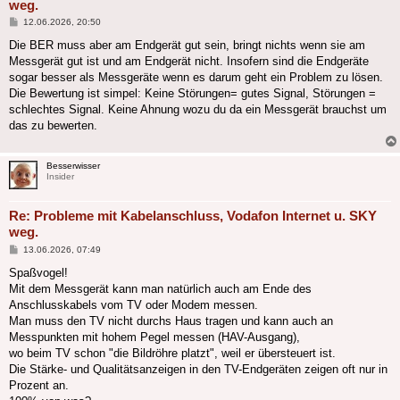
weg.
Beitrag
12.06.2026, 20:50
Die BER muss aber am Endgerät gut sein, bringt nichts wenn sie am
Messgerät gut ist und am Endgerät nicht. Insofern sind die Endgeräte
sogar besser als Messgeräte wenn es darum geht ein Problem zu lösen.
Die Bewertung ist simpel: Keine Störungen= gutes Signal, Störungen =
schlechtes Signal. Keine Ahnung wozu du da ein Messgerät brauchst um
das zu bewerten.
Besserwisser
Insider
Re: Probleme mit Kabelanschluss, Vodafon Internet u. SKY
weg.
Beitrag
13.06.2026, 07:49
Spaßvogel!
Mit dem Messgerät kann man natürlich auch am Ende des
Anschlusskabels vom TV oder Modem messen.
Man muss den TV nicht durchs Haus tragen und kann auch an
Messpunkten mit hohem Pegel messen (HAV-Ausgang),
wo beim TV schon "die Bildröhre platzt", weil er übersteuert ist.
Die Stärke- und Qualitätsanzeigen in den TV-Endgeräten zeigen oft nur in
Prozent an.