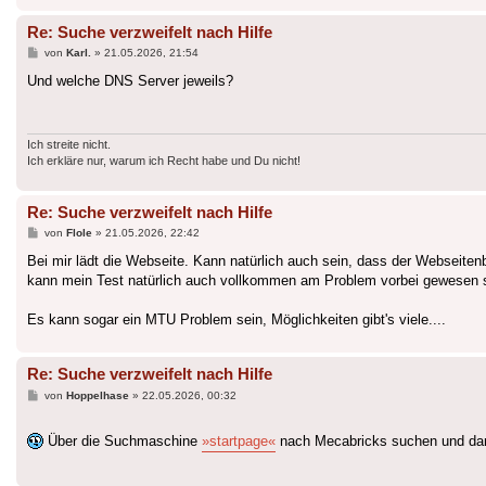
Re: Suche verzweifelt nach Hilfe
Beitrag
von
Karl.
»
21.05.2026, 21:54
Und welche DNS Server jeweils?
Ich streite nicht.
Ich erkläre nur, warum ich Recht habe und Du nicht!
Re: Suche verzweifelt nach Hilfe
Beitrag
von
Flole
»
21.05.2026, 22:42
Bei mir lädt die Webseite. Kann natürlich auch sein, dass der Webseitenb
kann mein Test natürlich auch vollkommen am Problem vorbei gewesen s
Es kann sogar ein MTU Problem sein, Möglichkeiten gibt's viele....
Re: Suche verzweifelt nach Hilfe
Beitrag
von
Hoppelhase
»
22.05.2026, 00:32
Über die Suchmaschine
»startpage«
nach Mecabricks suchen und da