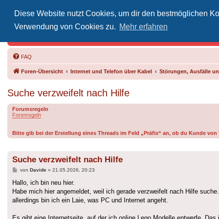
Diese Website nutzt Cookies, um dir den bestmöglichen Kom
Inoff
Verwendung von Cookies zu.
Mehr erfahren
Der Treffp
FAQ
Foren-Übersicht
Internet und Telefon über Kabel
Störungen, Ausfälle 
Suche verzweifelt nach Hilfe
Forumsregeln
Forenregeln
Bitte gib bei der Erstellung eines Threads im Feld „Präfix“ an, ob du Kunde vo
Suche verzweifelt nach Hilfe
Beitrag
von
Davide
»
21.05.2026, 20:23
Hallo, ich bin neu hier.
Habe mich hier angemeldet, weil ich gerade verzweifelt nach Hilfe suche
allerdings bin ich ein Laie, was PC und Internet angeht.
Es gibt eine Internetseite, auf der ich online Lego Modelle entwerfe. 