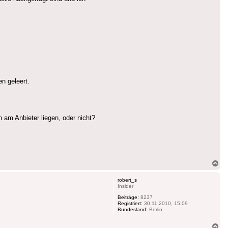
n geleert.
am Anbieter liegen, oder nicht?
Na
ob
robert_s
Insider
Beiträge:
8237
Registriert:
30.11.2010, 15:09
Bundesland:
Berlin
Na