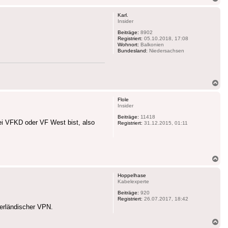
ob
Karl.
Insider
Beiträge:
8902
Registriert:
05.10.2018, 17:08
Wohnort:
Balkonien
Bundesland:
Niedersachsen
Na
ob
Flole
Insider
Beiträge:
11418
bei VFKD oder VF West bist, also
Registriert:
31.12.2015, 01:11
Na
ob
Hoppelhase
Kabelexperte
Beiträge:
920
Registriert:
26.07.2017, 18:42
derländischer VPN.
Na