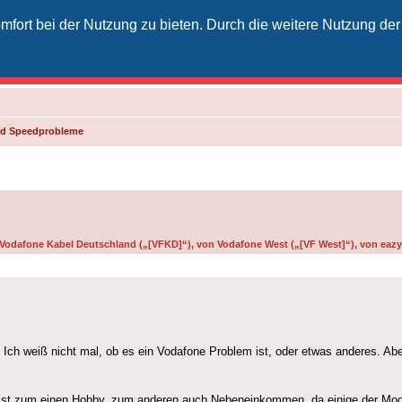
fort bei der Nutzung zu bieten. Durch die weitere Nutzung der
izielles Vodafone-Kabel-Forum
unkt für Kabelkunden von Vodafone - von Kunden für Kunden
und Speedprobleme
n Vodafone Kabel Deutschland („[VFKD]“), von Vodafone West („[VF West]“), von eazy 
. Ich weiß nicht mal, ob es ein Vodafone Problem ist, oder etwas anderes. Abe
Das ist zum einen Hobby, zum anderen auch Nebeneinkommen, da einige der Mod