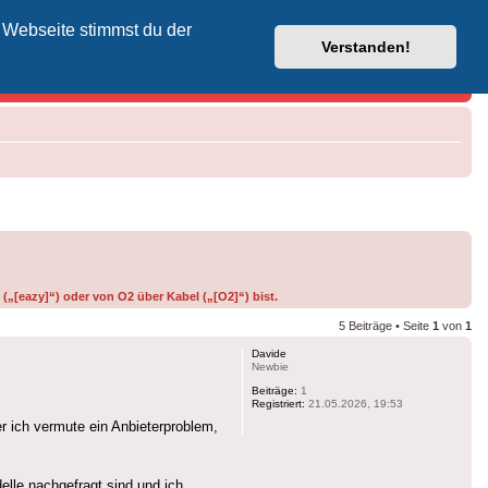
 Webseite stimmst du der
Vodafone-Kabel-Helpdesk
Verstanden!
(„[eazy]“) oder von O2 über Kabel („[O2]“) bist.
5 Beiträge • Seite
1
von
1
Davide
Newbie
Beiträge:
1
Registriert:
21.05.2026, 19:53
r ich vermute ein Anbieterproblem,
elle nachgefragt sind und ich