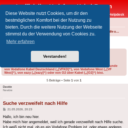
Inoffizielles Vodafone-Kabel-Forum
Diese Website nutzt Cookies, um dir den
Vodafone-Kabel-Helpdesk
bestmöglichen Komfort bei der Nutzung zu
FAQ
bieten. Durch die weitere Nutzung der Webseite
Foren-Übersicht
Internet und Telefon über Kabel
Störungen, Ausfälle und Speedprobleme
stimmst du der Verwendung von Cookies zu.
Suche verzweifelt nach Hilfe
Mehr erfahren
Forumsregeln
Forenregeln
Verstanden!
Bitte gib bei der Erstellung eines Threads im Feld „Präfix“ an, ob du Kunde
von Vodafone Kabel Deutschland („[VFKD]“), von Vodafone West („[VF
West]“), von eazy („[eazy]“) oder von O2 über Kabel („[O2]“) bist.
5 Beiträge • Seite
1
von
1
Davide
Newbie
Suche verzweifelt nach Hilfe
Beitrag
21.05.2026, 20:23
Hallo, ich bin neu hier.
Habe mich hier angemeldet, weil ich gerade verzweifelt nach Hilfe suche.
Ich weiß nicht mal, ob es ein Vodafone Problem ist, oder etwas anderes.