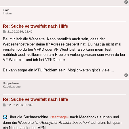
Flole
Insider
Re: Suche verzweifelt nach Hilfe
Beitrag
21.05.2026, 22:42
Bei mir lädt die Webseite. Kann natürlich auch sein, dass der
Webseitenbetreiber deine IP Adresse gesperrt hat. Du hast ja nicht mal
verraten ob du bei VFKD oder VF West bist, also kann mein Test
natürlich auch vollkommen am Problem vorbei gewesen sein wenn du bei
VF West bist und ich bei VFKD teste.
Es kann sogar ein MTU Problem sein, Möglichkeiten gibt's viele....
Hoppelhase
Kabelexperte
Re: Suche verzweifelt nach Hilfe
Beitrag
22.05.2026, 00:32
Über die Suchmaschine
»startpage«
nach Mecabricks suchen und
dann die Webseite
"In Anonymer Ansicht besuchen"
aufrufen. Ist quasi
ein Niederländischer VPN.