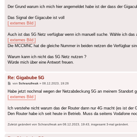
Der Grund warum ich mich hier angemeldet habe ist der dass der Gigacu
Das Signal der Gigacube ist voll
[ externes Bild ]
Auch ist das 5G Netz verfügbar wenn ich manuell suche. Wähle ich das
[ externes Bild ]
Die MCCMNC hat die gleiche Nummer in beiden netzen die Verfügbar sin
Warum kann ich nicht das 5G Netz nutzen ?
Würde mich über eine Antwort freuen.
Re: Gigabube 5G
Beitrag
von
Schranzfreak
»
08.12.2023, 19:26
Habe jetzt nochmal wegen der Netzabdeckung 5G an meinem Standort 
[ externes Bild ]
Ich verstehe nicht warum das der Router dann nur 4G macht (es ist der
Den Router habe ich seit heute in Betrieb. Muss da seitens Vodafone noc
Zuletzt geändert von
Schranzfreak
am 08.12.2023, 19:43, insgesamt 3-mal geändert.