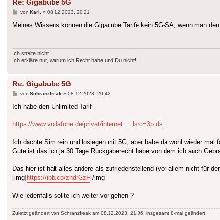
Re: Gigabube 5G
Beitrag
von
Karl.
»
08.12.2023, 20:21
Meines Wissens können die Gigacube Tarife kein 5G-SA, wenn man den 
Ich streite nicht.
Ich erkläre nur, warum ich Recht habe und Du nicht!
Re: Gigabube 5G
Beitrag
von
Schranzfreak
»
08.12.2023, 20:42
Ich habe den Unlimited Tarif
https://www.vodafone.de/privat/internet ... lsrc=3p.ds
Ich dachte Sim rein und loslegen mit 5G, aber habe da wohl wieder mal 
Gute ist das ich ja 30 Tage Rückgaberecht habe von dem ich auch Gebra
Das hier ist halt alles andere als zufriedenstellend (vor allem nicht für de
[img]
https://ibb.co/zhdrGzF
[/img
Wie jedenfalls sollte ich weiter vor gehen ?
Zuletzt geändert von
Schranzfreak
am 08.12.2023, 21:06, insgesamt 8-mal geändert.