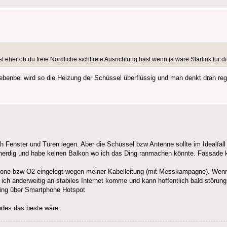
t eher ob du freie Nördliche sichtfreie Ausrichtung hast wenn ja wäre Starlink für di
ebenbei wird so die Heizung der Schüssel überflüssig und man denkt dran r
h Fenster und Türen legen. Aber die Schüssel bzw Antenne sollte im Idealfal
benerdig und habe keinen Balkon wo ich das Ding ranmachen könnte. Fassade 
one bzw O2 eingelegt wegen meiner Kabelleitung (mit Messkampagne). Wenn
ich anderweitig an stabiles Internet komme und kann hoffentlich bald störung
ring über Smartphone Hotspot
ndes das beste wäre.