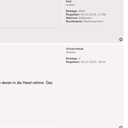
Karl.
Insider
Beiträge:
8901
Registriert:
05.10.2018, 17:08
Wohnort:
Balkonien
Bundesland:
Niedersachsen
Na
ob
Schranzfreak
Newbie
Beiträge:
2
Registriert:
08.12.2023, 18:04
on denen in die Hand nehme. Das
Na