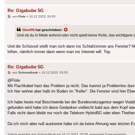
Re: Gigabube 5G
Beitrag
von
Flole
»
10.12.2023, 03:03
Sheriff6
hat geschrieben:
Und ob du in Miete wohnst oder nicht spielt keine Rolle, das wichtigere is
Und die Schüssel stellt man sich dann ins Schlafzimmer ans Fenster? N
lüften, nämlich immer dann wenn man ins Internet will. Top.
Re: Gigabube 5G
Beitrag
von
Schranzfreak
»
10.12.2023, 03:55
@Flole
Mit Flachkabel hast das Problem ja nicht. Das kannst ja Problemlos durc
Ich hier wohne aber halb im Boden im "Keller". Die Fenster sind hier E
Ich habe heute mal Beschwerde bei der Bundesnetzagentur wegen Vodaf
gefunden wird habe ich diese Gedanken vielleicht bald aus dem Kopf wie 
Falls nicht dann bleibt nur noch die Telekom Hybrid5G oder eben Thethe
Da ich mich aber null auskenne habe ich da keine Ahnung was letzten E
Zuletzt geändert von
Schranzfreak
am 10.12.2023, 03:59, insgesamt 5-mal geändert.