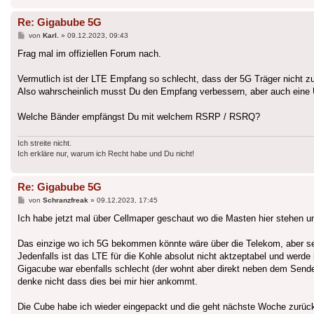
Re: Gigabube 5G
Beitrag
von
Karl.
»
09.12.2023, 09:43
Frag mal im offiziellen Forum nach.
Vermutlich ist der LTE Empfang so schlecht, dass der 5G Träger nicht zu
Also wahrscheinlich musst Du den Empfang verbessern, aber auch eine Ü
Welche Bänder empfängst Du mit welchem RSRP / RSRQ?
Ich streite nicht.
Ich erkläre nur, warum ich Recht habe und Du nicht!
Re: Gigabube 5G
Beitrag
von
Schranzfreak
»
09.12.2023, 17:45
Ich habe jetzt mal über Cellmaper geschaut wo die Masten hier stehen 
Das einzige wo ich 5G bekommen könnte wäre über die Telekom, aber selbs
Jedenfalls ist das LTE für die Kohle absolut nicht aktzeptabel und wer
Gigacube war ebenfalls schlecht (der wohnt aber direkt neben dem Sen
denke nicht dass dies bei mir hier ankommt.
Die Cube habe ich wieder eingepackt und die geht nächste Woche zurück