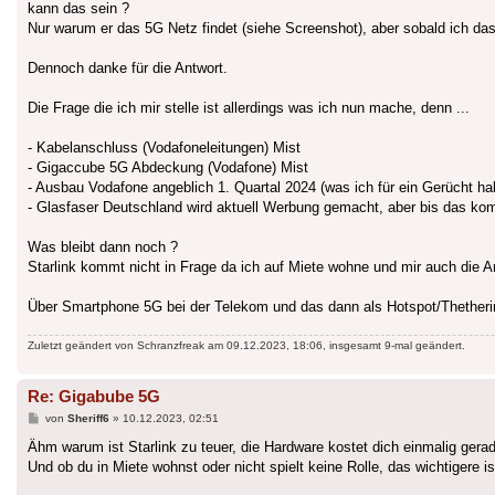
kann das sein ?
Nur warum er das 5G Netz findet (siehe Screenshot), aber sobald ich das
Dennoch danke für die Antwort.
Die Frage die ich mir stelle ist allerdings was ich nun mache, denn ...
- Kabelanschluss (Vodafoneleitungen) Mist
- Gigaccube 5G Abdeckung (Vodafone) Mist
- Ausbau Vodafone angeblich 1. Quartal 2024 (was ich für ein Gerücht hal
- Glasfaser Deutschland wird aktuell Werbung gemacht, aber bis das ko
Was bleibt dann noch ?
Starlink kommt nicht in Frage da ich auf Miete wohne und mir auch die An
Über Smartphone 5G bei der Telekom und das dann als Hotspot/Thetheri
Zuletzt geändert von
Schranzfreak
am 09.12.2023, 18:06, insgesamt 9-mal geändert.
Re: Gigabube 5G
Beitrag
von
Sheriff6
»
10.12.2023, 02:51
Ähm warum ist Starlink zu teuer, die Hardware kostet dich einmalig gera
Und ob du in Miete wohnst oder nicht spielt keine Rolle, das wichtigere is