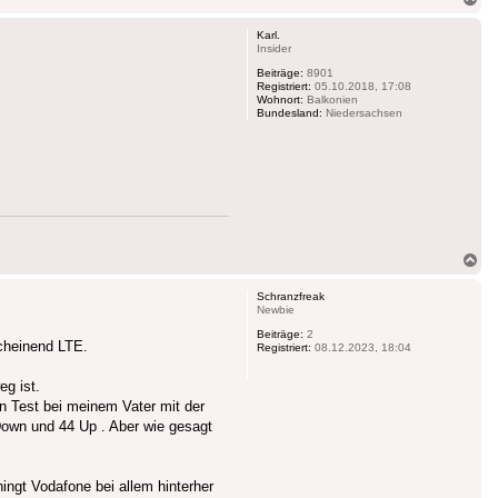
ob
Karl.
Insider
Beiträge:
8901
Registriert:
05.10.2018, 17:08
Wohnort:
Balkonien
Bundesland:
Niedersachsen
Na
ob
Schranzfreak
Newbie
Beiträge:
2
cheinend LTE.
Registriert:
08.12.2023, 18:04
eg ist.
n Test bei meinem Vater mit der
own und 44 Up . Aber wie gesagt
ngt Vodafone bei allem hinterher