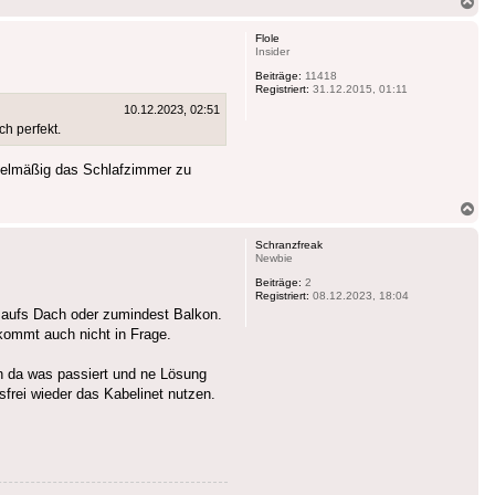
Na
ob
Flole
Insider
Beiträge:
11418
Registriert:
31.12.2015, 01:11
10.12.2023, 02:51
ch perfekt.
egelmäßig das Schlafzimmer zu
Na
ob
Schranzfreak
Newbie
Beiträge:
2
Registriert:
08.12.2023, 18:04
l aufs Dach oder zumindest Balkon.
kommt auch nicht in Frage.
 da was passiert und ne Lösung
sfrei wieder das Kabelinet nutzen.