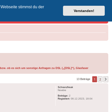
 Webseite stimmst du der
Vodafone-Kabel-Helpdesk
Verstanden!
 bzw. ob es sich um sonstige Anfragen zu DSL („[DSL]“), Glasfaser
1
2
N
13 Beiträge
Schranzfreak
Newbie
Beiträge:
2
Registriert:
08.12.2023, 18:04