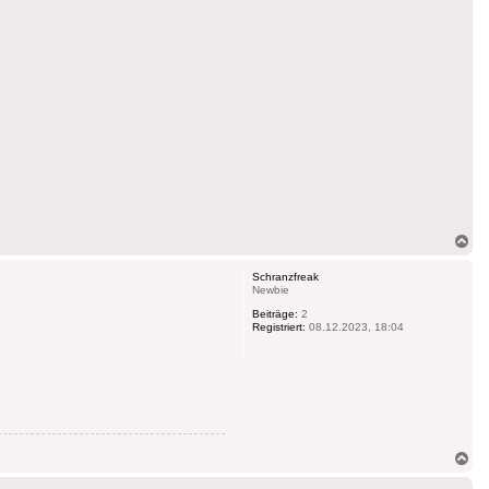
Na
ob
Schranzfreak
Newbie
Beiträge:
2
Registriert:
08.12.2023, 18:04
Na
ob