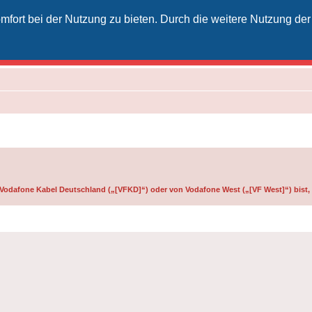
fort bei der Nutzung zu bieten. Durch die weitere Nutzung der
izielles Vodafone-Kabel-Forum
unkt für Kabelkunden von Vodafone - von Kunden für Kunden
on Vodafone Kabel Deutschland („[VFKD]“) oder von Vodafone West („[VF West]“) bist,