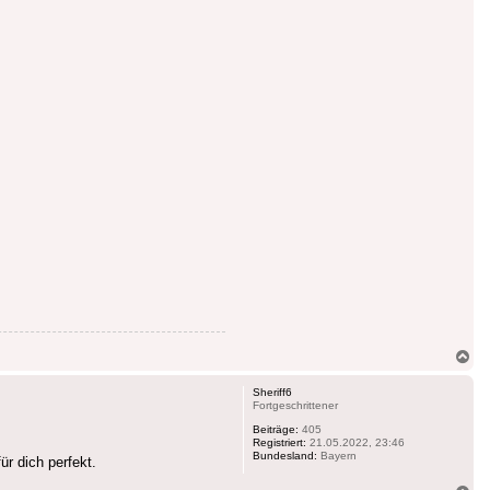
Na
ob
Sheriff6
Fortgeschrittener
Beiträge:
405
Registriert:
21.05.2022, 23:46
Bundesland:
Bayern
ür dich perfekt.