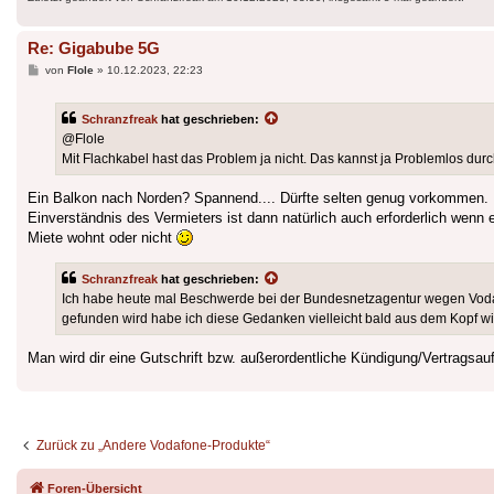
Re: Gigabube 5G
Beitrag
von
Flole
»
10.12.2023, 22:23
Schranzfreak
hat geschrieben:
@Flole
Mit Flachkabel hast das Problem ja nicht. Das kannst ja Problemlos dur
Ein Balkon nach Norden? Spannend.... Dürfte selten genug vorkommen.
Einverständnis des Vermieters ist dann natürlich auch erforderlich wenn 
Miete wohnt oder nicht
Schranzfreak
hat geschrieben:
Ich habe heute mal Beschwerde bei der Bundesnetzagentur wegen Vod
gefunden wird habe ich diese Gedanken vielleicht bald aus dem Kopf wie
Man wird dir eine Gutschrift bzw. außerordentliche Kündigung/Vertragsau
Zurück zu „Andere Vodafone-Produkte“
Foren-Übersicht