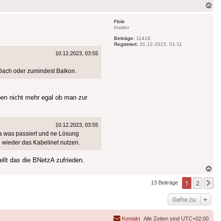
Na
ob
Flole
Insider
Beiträge:
11418
Registriert:
31.12.2015, 01:11
10.12.2023, 03:55
s Dach oder zumindest Balkon.
eben nicht mehr egal ob man zur
10.12.2023, 03:55
 was passiert und ne Lösung
i wieder das Kabelinet nutzen.
llt das die BNetzA zufrieden.
Na
ob
1
2
N
13 Beiträge
Gehe zu
Kontakt
Alle Zeiten sind
UTC+02:00