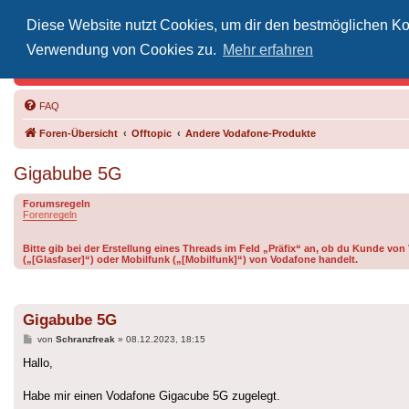
Diese Website nutzt Cookies, um dir den bestmöglichen Kom
Inoff
Verwendung von Cookies zu.
Mehr erfahren
Der Treffp
FAQ
Foren-Übersicht
Offtopic
Andere Vodafone-Produkte
Gigabube 5G
Forumsregeln
Forenregeln
Bitte gib bei der Erstellung eines Threads im Feld „Präfix“ an, ob du Kunde v
(„[Glasfaser]“) oder Mobilfunk („[Mobilfunk]“) von Vodafone handelt.
Gigabube 5G
Beitrag
von
Schranzfreak
»
08.12.2023, 18:15
Hallo,
Habe mir einen Vodafone Gigacube 5G zugelegt.