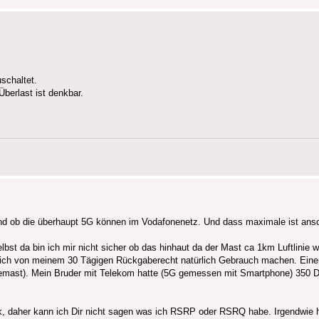
schaltet.
berlast ist denkbar.
und ob die überhaupt 5G können im Vodafonenetz. Und dass maximale ist ans
t da bin ich mir nicht sicher ob das hinhaut da der Mast ca 1km Luftlinie w
de ich von meinem 30 Tägigen Rückgaberecht natürlich Gebrauch machen. Eine
demast). Mein Bruder mit Telekom hatte (5G gemessen mit Smartphone) 350 D
, daher kann ich Dir nicht sagen was ich RSRP oder RSRQ habe. Irgendwie hi