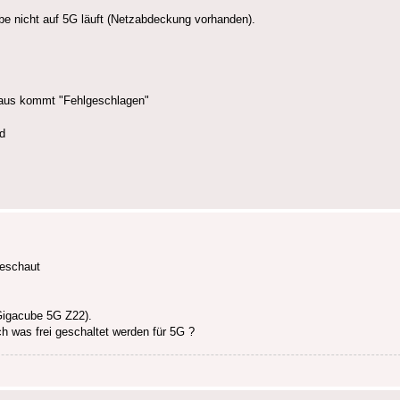
be nicht auf 5G läuft (Netzabdeckung vorhanden).
 aus kommt "Fehlgeschlagen"
d
geschaut
 Gigacube 5G Z22).
h was frei geschaltet werden für 5G ?