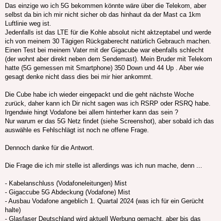
Das einzige wo ich 5G bekommen könnte wäre über die Telekom, aber
selbst da bin ich mir nicht sicher ob das hinhaut da der Mast ca 1km
Luftlinie weg ist.
Jedenfalls ist das LTE für die Kohle absolut nicht aktzeptabel und werde
ich von meinem 30 Tägigen Rückgaberecht natürlich Gebrauch machen.
Einen Test bei meinem Vater mit der Gigacube war ebenfalls schlecht
(der wohnt aber direkt neben dem Sendemast). Mein Bruder mit Telekom
hatte (5G gemessen mit Smartphone) 350 Down und 44 Up . Aber wie
gesagt denke nicht dass dies bei mir hier ankommt.
Die Cube habe ich wieder eingepackt und die geht nächste Woche
zurück, daher kann ich Dir nicht sagen was ich RSRP oder RSRQ habe.
Irgendwie hingt Vodafone bei allem hinterher kann das sein ?
Nur warum er das 5G Netz findet (siehe Screenshot), aber sobald ich das
auswähle es Fehlschlägt ist noch ne offene Frage.
Dennoch danke für die Antwort.
Die Frage die ich mir stelle ist allerdings was ich nun mache, denn ...
- Kabelanschluss (Vodafoneleitungen) Mist
- Gigaccube 5G Abdeckung (Vodafone) Mist
- Ausbau Vodafone angeblich 1. Quartal 2024 (was ich für ein Gerücht
halte)
- Glasfaser Deutschland wird aktuell Werbung gemacht, aber bis das