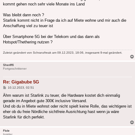
kommt gehen noch sehr viele Monate ins Land
Was bleibt dann noch ?
Starlink kommt nicht in Frage da ich auf Miete wohne und mir auch die
Anschaffung viel zu teuer ist
Über Smartphone 5G bei der Telekom und das dann als
Hotspot/Thethering nutzen ?
Zuletzt geändert von
Schranzfreak
am 09.12.2023, 18:06, insgesamt 9-mal geändert.
Sheriff6
Fortgeschrittener
Re: Gigabube 5G
Beitrag
10.12.2023, 02:51
Ähm warum ist Starlink zu teuer, die Hardware kostet dich einmalig
gerade im Angebot gute 300€ inclusive Versand.
Und ob du in Miete wohnst oder nicht spielt keine Rolle, das wichtigere ist
eher ob du freie Nördliche sichtfreie Ausrichtung hast wenn ja wäre
Starlink für dich perfekt.
Flole
Insider