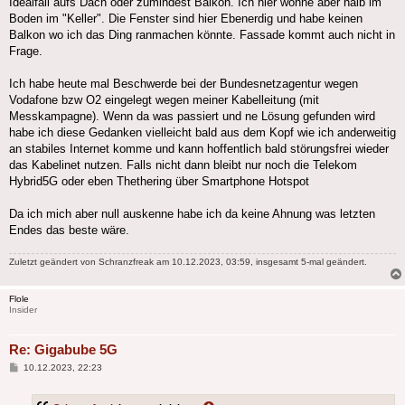
Idealfall aufs Dach oder zumindest Balkon. Ich hier wohne aber halb im
Boden im "Keller". Die Fenster sind hier Ebenerdig und habe keinen
Balkon wo ich das Ding ranmachen könnte. Fassade kommt auch nicht in
Frage.
Ich habe heute mal Beschwerde bei der Bundesnetzagentur wegen
Vodafone bzw O2 eingelegt wegen meiner Kabelleitung (mit
Messkampagne). Wenn da was passiert und ne Lösung gefunden wird
habe ich diese Gedanken vielleicht bald aus dem Kopf wie ich anderweitig
an stabiles Internet komme und kann hoffentlich bald störungsfrei wieder
das Kabelinet nutzen. Falls nicht dann bleibt nur noch die Telekom
Hybrid5G oder eben Thethering über Smartphone Hotspot
Da ich mich aber null auskenne habe ich da keine Ahnung was letzten
Endes das beste wäre.
Zuletzt geändert von
Schranzfreak
am 10.12.2023, 03:59, insgesamt 5-mal geändert.
Flole
Insider
Re: Gigabube 5G
Beitrag
10.12.2023, 22:23