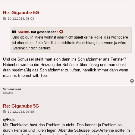
Re: Gigabube 5G
Beitrag
10.12.2023, 03:03
Sheriff6
hat geschrieben:
Und ob du in Miete wohnst oder nicht spielt keine Rolle, das wichtigere
ist eher ob du freie Nördliche sichtfreie Ausrichtung hast wenn ja wäre
Starlink für dich perfekt.
Und die Schüssel stellt man sich dann ins Schlafzimmer ans Fenster?
Nebenbei wird so die Heizung der Schüssel überflüssig und man denkt
dran regelmäßig das Schlafzimmer zu lüften, nämlich immer dann wenn
man ins Internet will. Top.
Schranzfreak
Newbie
Re: Gigabube 5G
Beitrag
10.12.2023, 03:55
@Flole
Mit Flachkabel hast das Problem ja nicht. Das kannst ja Problemlos
durch Fenster und Türen legen. Aber die Schüssel bzw Antenne sollte im