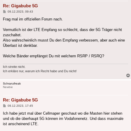
Re: Gigabube 5G
Beitrag
09.12.2023, 09:43
Frag mal im offiziellen Forum nach.
Vermutlich ist der LTE Empfang so schlecht, dass der 5G Träger nicht
zuschaltet.
Also wahrscheinlich musst Du den Empfang verbessern, aber auch eine
Überlast ist denkbar.
Welche Bänder empfängst Du mit welchem RSRP / RSRQ?
Ich streite nicht.
Ich erkläre nur, warum ich Recht habe und Du nicht!
Schranzfreak
Newbie
Re: Gigabube 5G
Beitrag
09.12.2023, 17:45
Ich habe jetzt mal über Cellmaper geschaut wo die Masten hier stehen
und ob die überhaupt 5G können im Vodafonenetz. Und dass maximale
ist anscheinend LTE.