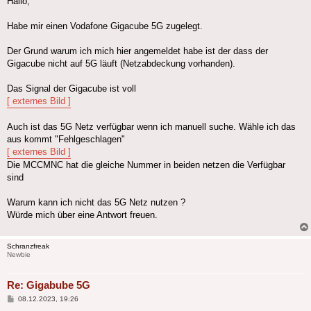
Hallo,
Habe mir einen Vodafone Gigacube 5G zugelegt.
Der Grund warum ich mich hier angemeldet habe ist der dass der
Gigacube nicht auf 5G läuft (Netzabdeckung vorhanden).
Das Signal der Gigacube ist voll
[ externes Bild ]
Auch ist das 5G Netz verfügbar wenn ich manuell suche. Wähle ich das
aus kommt "Fehlgeschlagen"
[ externes Bild ]
Die MCCMNC hat die gleiche Nummer in beiden netzen die Verfügbar
sind
Warum kann ich nicht das 5G Netz nutzen ?
Würde mich über eine Antwort freuen.
Schranzfreak
Newbie
Re: Gigabube 5G
Beitrag
08.12.2023, 19:26