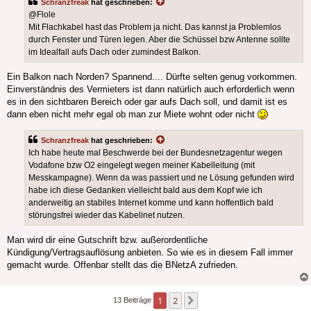
Schranzfreak
hat geschrieben:
@Flole
Mit Flachkabel hast das Problem ja nicht. Das kannst ja Problemlos
durch Fenster und Türen legen. Aber die Schüssel bzw Antenne sollte
im Idealfall aufs Dach oder zumindest Balkon.
Ein Balkon nach Norden? Spannend.... Dürfte selten genug vorkommen.
Einverständnis des Vermieters ist dann natürlich auch erforderlich wenn
es in den sichtbaren Bereich oder gar aufs Dach soll, und damit ist es
dann eben nicht mehr egal ob man zur Miete wohnt oder nicht
Schranzfreak
hat geschrieben:
Ich habe heute mal Beschwerde bei der Bundesnetzagentur wegen
Vodafone bzw O2 eingelegt wegen meiner Kabelleitung (mit
Messkampagne). Wenn da was passiert und ne Lösung gefunden wird
habe ich diese Gedanken vielleicht bald aus dem Kopf wie ich
anderweitig an stabiles Internet komme und kann hoffentlich bald
störungsfrei wieder das Kabelinet nutzen.
Man wird dir eine Gutschrift bzw. außerordentliche
Kündigung/Vertragsauflösung anbieten. So wie es in diesem Fall immer
gemacht wurde. Offenbar stellt das die BNetzA zufrieden.
1
2
Nächste
13 Beiträge