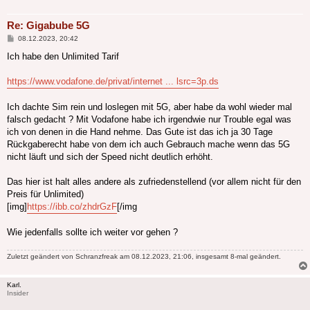
Re: Gigabube 5G
Beitrag
08.12.2023, 20:42
Ich habe den Unlimited Tarif
https://www.vodafone.de/privat/internet ... lsrc=3p.ds
Ich dachte Sim rein und loslegen mit 5G, aber habe da wohl wieder mal
falsch gedacht ? Mit Vodafone habe ich irgendwie nur Trouble egal was
ich von denen in die Hand nehme. Das Gute ist das ich ja 30 Tage
Rückgaberecht habe von dem ich auch Gebrauch mache wenn das 5G
nicht läuft und sich der Speed nicht deutlich erhöht.
Das hier ist halt alles andere als zufriedenstellend (vor allem nicht für den
Preis für Unlimited)
[img]
https://ibb.co/zhdrGzF
[/img
Wie jedenfalls sollte ich weiter vor gehen ?
Zuletzt geändert von
Schranzfreak
am 08.12.2023, 21:06, insgesamt 8-mal geändert.
Karl.
Insider