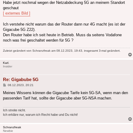
Habe jetzt nochmal wegen der Netzabdeckung 5G an meinem Standort
geschaut
[ externes Bild ]
Ich verstehe nicht warum das der Router dann nur 4G macht (es ist der
Gigacube 5G Z22).
Den Router habe ich seit heute in Betrieb. Muss da seitens Vodafone
noch was frei geschaltet werden für 5G ?
Zuletzt geändert von
Schranzfreak
am 08.12.2023, 19:43, insgesamt 3-mal geändert.
Karl.
Insider
Re: Gigabube 5G
Beitrag
08.12.2023, 20:21
Meines Wissens können die Gigacube Tarife kein 5G-SA, wenn man den
passenden Tarif hat, sollte der Gigacube aber 5G-NSA machen.
Ich streite nicht.
Ich erkläre nur, warum ich Recht habe und Du nicht!
Schranzfreak
Newbie