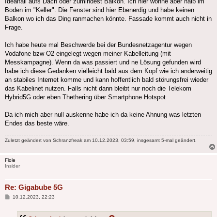
Idealfall aufs Dach oder zumindest Balkon. Ich hier wohne aber halb im
Boden im "Keller". Die Fenster sind hier Ebenerdig und habe keinen
Balkon wo ich das Ding ranmachen könnte. Fassade kommt auch nicht in
Frage.
Ich habe heute mal Beschwerde bei der Bundesnetzagentur wegen
Vodafone bzw O2 eingelegt wegen meiner Kabelleitung (mit
Messkampagne). Wenn da was passiert und ne Lösung gefunden wird
habe ich diese Gedanken vielleicht bald aus dem Kopf wie ich anderweitig
an stabiles Internet komme und kann hoffentlich bald störungsfrei wieder
das Kabelinet nutzen. Falls nicht dann bleibt nur noch die Telekom
Hybrid5G oder eben Thethering über Smartphone Hotspot
Da ich mich aber null auskenne habe ich da keine Ahnung was letzten
Endes das beste wäre.
Zuletzt geändert von
Schranzfreak
am 10.12.2023, 03:59, insgesamt 5-mal geändert.
Flole
Insider
Re: Gigabube 5G
Beitrag
10.12.2023, 22:23