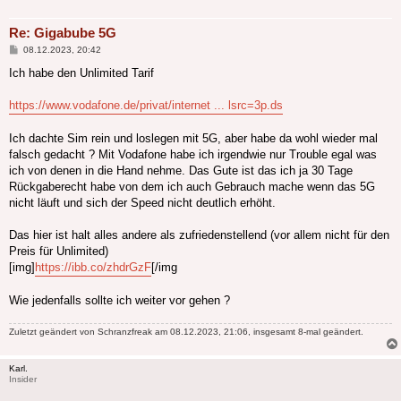
Re: Gigabube 5G
Beitrag
08.12.2023, 20:42
Ich habe den Unlimited Tarif
https://www.vodafone.de/privat/internet ... lsrc=3p.ds
Ich dachte Sim rein und loslegen mit 5G, aber habe da wohl wieder mal
falsch gedacht ? Mit Vodafone habe ich irgendwie nur Trouble egal was
ich von denen in die Hand nehme. Das Gute ist das ich ja 30 Tage
Rückgaberecht habe von dem ich auch Gebrauch mache wenn das 5G
nicht läuft und sich der Speed nicht deutlich erhöht.
Das hier ist halt alles andere als zufriedenstellend (vor allem nicht für den
Preis für Unlimited)
[img]
https://ibb.co/zhdrGzF
[/img
Wie jedenfalls sollte ich weiter vor gehen ?
Zuletzt geändert von
Schranzfreak
am 08.12.2023, 21:06, insgesamt 8-mal geändert.
Karl.
Insider