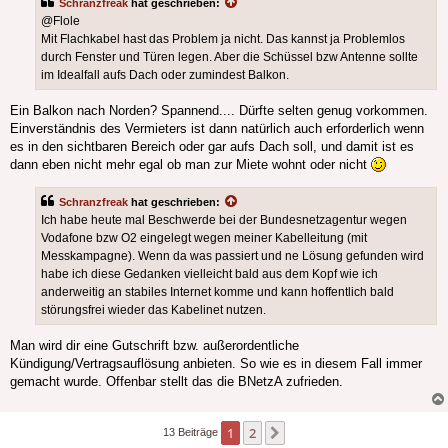
Schranzfreak
hat geschrieben:
@Flole
Mit Flachkabel hast das Problem ja nicht. Das kannst ja Problemlos
durch Fenster und Türen legen. Aber die Schüssel bzw Antenne sollte
im Idealfall aufs Dach oder zumindest Balkon.
Ein Balkon nach Norden? Spannend.... Dürfte selten genug vorkommen.
Einverständnis des Vermieters ist dann natürlich auch erforderlich wenn
es in den sichtbaren Bereich oder gar aufs Dach soll, und damit ist es
dann eben nicht mehr egal ob man zur Miete wohnt oder nicht
Schranzfreak
hat geschrieben:
Ich habe heute mal Beschwerde bei der Bundesnetzagentur wegen
Vodafone bzw O2 eingelegt wegen meiner Kabelleitung (mit
Messkampagne). Wenn da was passiert und ne Lösung gefunden wird
habe ich diese Gedanken vielleicht bald aus dem Kopf wie ich
anderweitig an stabiles Internet komme und kann hoffentlich bald
störungsfrei wieder das Kabelinet nutzen.
Man wird dir eine Gutschrift bzw. außerordentliche
Kündigung/Vertragsauflösung anbieten. So wie es in diesem Fall immer
gemacht wurde. Offenbar stellt das die BNetzA zufrieden.
1
2
Nächste
13 Beiträge