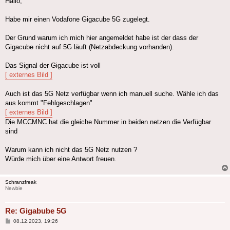
Hallo,
Habe mir einen Vodafone Gigacube 5G zugelegt.
Der Grund warum ich mich hier angemeldet habe ist der dass der
Gigacube nicht auf 5G läuft (Netzabdeckung vorhanden).
Das Signal der Gigacube ist voll
[ externes Bild ]
Auch ist das 5G Netz verfügbar wenn ich manuell suche. Wähle ich das
aus kommt "Fehlgeschlagen"
[ externes Bild ]
Die MCCMNC hat die gleiche Nummer in beiden netzen die Verfügbar
sind
Warum kann ich nicht das 5G Netz nutzen ?
Würde mich über eine Antwort freuen.
Schranzfreak
Newbie
Re: Gigabube 5G
Beitrag
08.12.2023, 19:26