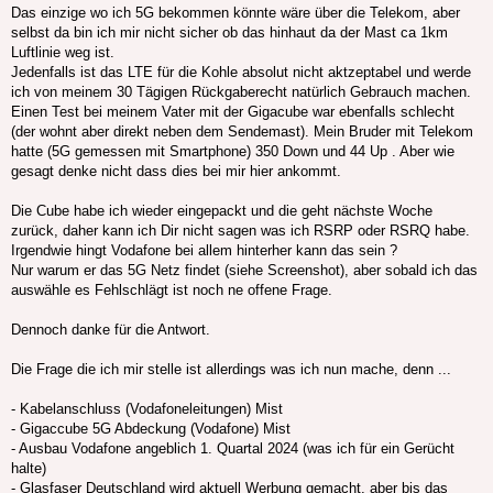
Das einzige wo ich 5G bekommen könnte wäre über die Telekom, aber
selbst da bin ich mir nicht sicher ob das hinhaut da der Mast ca 1km
Luftlinie weg ist.
Jedenfalls ist das LTE für die Kohle absolut nicht aktzeptabel und werde
ich von meinem 30 Tägigen Rückgaberecht natürlich Gebrauch machen.
Einen Test bei meinem Vater mit der Gigacube war ebenfalls schlecht
(der wohnt aber direkt neben dem Sendemast). Mein Bruder mit Telekom
hatte (5G gemessen mit Smartphone) 350 Down und 44 Up . Aber wie
gesagt denke nicht dass dies bei mir hier ankommt.
Die Cube habe ich wieder eingepackt und die geht nächste Woche
zurück, daher kann ich Dir nicht sagen was ich RSRP oder RSRQ habe.
Irgendwie hingt Vodafone bei allem hinterher kann das sein ?
Nur warum er das 5G Netz findet (siehe Screenshot), aber sobald ich das
auswähle es Fehlschlägt ist noch ne offene Frage.
Dennoch danke für die Antwort.
Die Frage die ich mir stelle ist allerdings was ich nun mache, denn ...
- Kabelanschluss (Vodafoneleitungen) Mist
- Gigaccube 5G Abdeckung (Vodafone) Mist
- Ausbau Vodafone angeblich 1. Quartal 2024 (was ich für ein Gerücht
halte)
- Glasfaser Deutschland wird aktuell Werbung gemacht, aber bis das