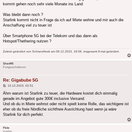
kommt gehen noch sehr viele Monate ins Land
Was bleibt dann noch ?
Starlink kommt nicht in Frage da ich auf Miete wohne und mir auch die
Anschaffung viel zu teuer ist
Über Smartphone 5G bei der Telekom und das dann als
Hotspot/Thethering nutzen ?
Zuletzt geändert von
Schranzfreak
am 09.12.2023, 18:06, insgesamt 9-mal geändert.
Sheriff6
Fortgeschrittener
Re: Gigabube 5G
Beitrag
10.12.2023, 02:51
Ähm warum ist Starlink zu teuer, die Hardware kostet dich einmalig
gerade im Angebot gute 300€ inclusive Versand.
Und ob du in Miete wohnst oder nicht spielt keine Rolle, das wichtigere ist
eher ob du freie Nördliche sichtfreie Ausrichtung hast wenn ja wäre
Starlink für dich perfekt.
Flole
Insider