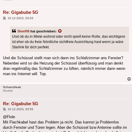
Re: Gigabube 5G
Beitrag
10.12.2023, 03:03
Sheriff6
hat geschrieben:
Und ob du in Miete wohnst oder nicht spielt keine Rolle, das wichtigere
ist eher ob du freie Nördliche sichtfreie Ausrichtung hast wenn ja wäre
Starlink für dich perfekt.
Und die Schüssel stellt man sich dann ins Schlafzimmer ans Fenster?
Nebenbei wird so die Heizung der Schüssel überflüssig und man denkt
dran regelmäßig das Schlafzimmer zu lüften, nämlich immer dann wenn
man ins Internet will. Top.
Schranzfreak
Newbie
Re: Gigabube 5G
Beitrag
10.12.2023, 03:55
@Flole
Mit Flachkabel hast das Problem ja nicht. Das kannst ja Problemlos
durch Fenster und Türen legen. Aber die Schüssel bzw Antenne sollte im