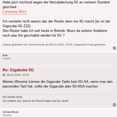
Habe jetzt nochmal wegen der Netzabdeckung 5G an meinem Standort
geschaut
[ externes Bild ]
Ich verstehe nicht warum das der Router dann nur 4G macht (es ist der
Gigacube 5G Z22).
Den Router habe ich seit heute in Betrieb. Muss da seitens Vodafone
noch was frei geschaltet werden für 5G ?
Zuletzt geändert von
Schranzfreak
am 08.12.2023, 19:43, insgesamt 3-mal geändert.
Karl.
Insider
Re: Gigabube 5G
Beitrag
08.12.2023, 20:21
Meines Wissens können die Gigacube Tarife kein 5G-SA, wenn man den
passenden Tarif hat, sollte der Gigacube aber 5G-NSA machen.
Ich streite nicht.
Ich erkläre nur, warum ich Recht habe und Du nicht!
Schranzfreak
Newbie