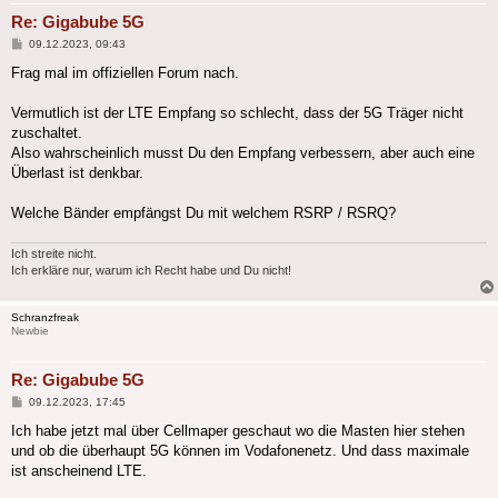
Re: Gigabube 5G
Beitrag
09.12.2023, 09:43
Frag mal im offiziellen Forum nach.
Vermutlich ist der LTE Empfang so schlecht, dass der 5G Träger nicht
zuschaltet.
Also wahrscheinlich musst Du den Empfang verbessern, aber auch eine
Überlast ist denkbar.
Welche Bänder empfängst Du mit welchem RSRP / RSRQ?
Ich streite nicht.
Ich erkläre nur, warum ich Recht habe und Du nicht!
Schranzfreak
Newbie
Re: Gigabube 5G
Beitrag
09.12.2023, 17:45
Ich habe jetzt mal über Cellmaper geschaut wo die Masten hier stehen
und ob die überhaupt 5G können im Vodafonenetz. Und dass maximale
ist anscheinend LTE.