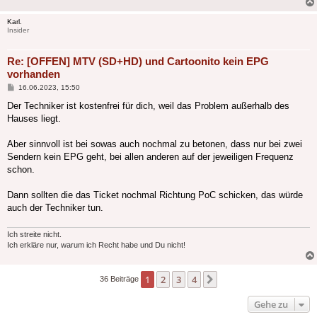
Karl.
Insider
Re: [OFFEN] MTV (SD+HD) und Cartoonito kein EPG
vorhanden
Beitrag
16.06.2023, 15:50
Der Techniker ist kostenfrei für dich, weil das Problem außerhalb des
Hauses liegt.
Aber sinnvoll ist bei sowas auch nochmal zu betonen, dass nur bei zwei
Sendern kein EPG geht, bei allen anderen auf der jeweiligen Frequenz
schon.
Dann sollten die das Ticket nochmal Richtung PoC schicken, das würde
auch der Techniker tun.
Ich streite nicht.
Ich erkläre nur, warum ich Recht habe und Du nicht!
1
2
3
4
Nächste
36 Beiträge
Gehe zu