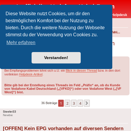
Inoffizielles Vodafone-Kabel-Forum
Diese Website nutzt Cookies, um dir den
Vodafone-Kabel-Helpdesk
bestmöglichen Komfort bei der Nutzung zu
FAQ
bieten. Durch die weitere Nutzung der Webseite
Foren-Übersicht
Fernsehen und Radio über Kabel
Störungen und Ausfälle
Einspeisefehler und überregionale Störungen
stimmst du der Verwendung von Cookies zu.
[OFFEN] Kein EPG vorhanden auf diversen
Mehr erfahren
Sendern
Verstanden!
Forumsregeln
Forenregeln
Bei Empfangsproblemen lohnt sich u.U. ein
Blick in diesen Thread
bzw. in den dort
verlinkten
Helpdesk-Artikel
.
Bitte gib bei der Erstellung eines Threads im Feld „Präfix“ an, ob du Kunde
von Vodafone Kabel Deutschland („[VFKD]“) oder von Vodafone West („[VF
West]“) bist.
1
2
3
4
Nächste
36 Beiträge
Steeler33
Newbie
[OFFEN] Kein EPG vorhanden auf diversen Sendern