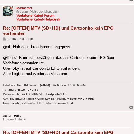
Beatmaster
Moderator/Helpdesk-Mitarbeiter
Re: [OFFEN] MTV (SD+HD) und Cartoonito kein EPG
vorhanden
Beitrag
03.06.2023, 20:38
@all: Hab den Threadnamen angepasst
@Blue7: Kann ich bestätigen, das auf Cartoonito kein EPG über
Vodafone vorhanden ist.
Über Sky ist auf Cartoonito EPG vorhanden.
Also liegt es mal wieder an Vodafone.
Kabelnetz:
Netz Hildesheim (Alfeld). 862 MHz und 1000 Mbit/s
TV:
Sharp 43 Zoll UHD-TV
Receiver:
Humax ESD-160c/VE + Festplatte 1 TB
Abo:
Sky Entertainment + Cinema + Bundesliga + Sport + HD + UHD
Kabelanschluss Comfort HD + Kabel Premium Total
Stefan_Rgbg
Fortgeschrittener
Re: [OFFEN] MTV (SD+HD) und Cartoonito kein EPG