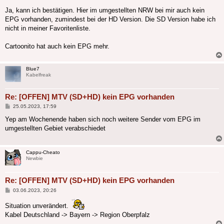
Ja, kann ich bestätigen. Hier im umgestellten NRW bei mir auch kein
EPG vorhanden, zumindest bei der HD Version. Die SD Version habe ich
nicht in meiner Favoritenliste.
Cartoonito hat auch kein EPG mehr.
Blue7
Kabelfreak
Re: [OFFEN] MTV (SD+HD) kein EPG vorhanden
Beitrag
25.05.2023, 17:59
Yep am Wochenende haben sich noch weitere Sender vom EPG im
umgestellten Gebiet verabschiedet
Cappu-Cheato
Newbie
Re: [OFFEN] MTV (SD+HD) kein EPG vorhanden
Beitrag
03.06.2023, 20:26
Situation unverändert.
Kabel Deutschland -> Bayern -> Region Oberpfalz