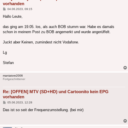
vorhanden
Beitrag
04.06.2023, 09:15
Hallo Leute,
das ging am 19.05. los, als auch BOB stumm war. Habe es damals
schon in meinem Post zu BOB angemerkt und wurde angerüffelt.
Juckt aber Keinen, zumindest nicht Vodafone.
Lg
Stefan
maniatore2006
Fortgeschrittener
Re: [OFFEN] MTV (SD+HD) und Cartoonito kein EPG
vorhanden
Beitrag
05.06.2023, 12:28
Das ist so seit der Frequenzumstellung. (bei mir)