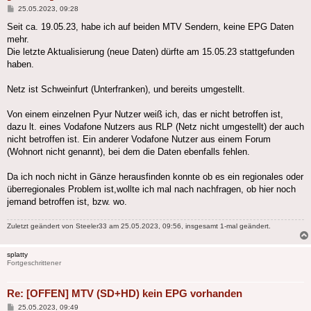
Beitrag
25.05.2023, 09:28
Seit ca. 19.05.23, habe ich auf beiden MTV Sendern, keine EPG Daten
mehr.
Die letzte Aktualisierung (neue Daten) dürfte am 15.05.23 stattgefunden
haben.
Netz ist Schweinfurt (Unterfranken), und bereits umgestellt.
Von einem einzelnen Pyur Nutzer weiß ich, das er nicht betroffen ist,
dazu lt. eines Vodafone Nutzers aus RLP (Netz nicht umgestellt) der auch
nicht betroffen ist. Ein anderer Vodafone Nutzer aus einem Forum
(Wohnort nicht genannt), bei dem die Daten ebenfalls fehlen.
Da ich noch nicht in Gänze herausfinden konnte ob es ein regionales oder
überregionales Problem ist,wollte ich mal nach nachfragen, ob hier noch
jemand betroffen ist, bzw. wo.
Zuletzt geändert von
Steeler33
am 25.05.2023, 09:56, insgesamt 1-mal geändert.
splatty
Fortgeschrittener
Re: [OFFEN] MTV (SD+HD) kein EPG vorhanden
Beitrag
25.05.2023, 09:49