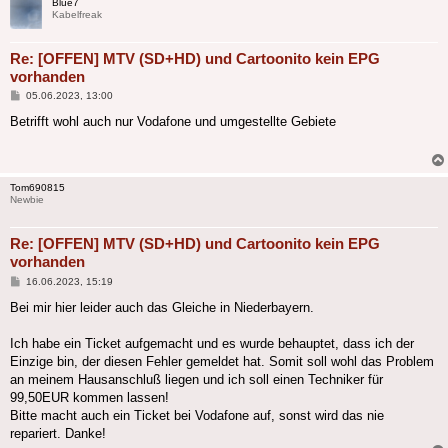
Blue7
Kabelfreak
Re: [OFFEN] MTV (SD+HD) und Cartoonito kein EPG
vorhanden
Beitrag
05.06.2023, 13:00
Betrifft wohl auch nur Vodafone und umgestellte Gebiete
Tom690815
Newbie
Re: [OFFEN] MTV (SD+HD) und Cartoonito kein EPG
vorhanden
Beitrag
16.06.2023, 15:19
Bei mir hier leider auch das Gleiche in Niederbayern.
Ich habe ein Ticket aufgemacht und es wurde behauptet, dass ich der
Einzige bin, der diesen Fehler gemeldet hat. Somit soll wohl das Problem
an meinem Hausanschluß liegen und ich soll einen Techniker für
99,50EUR kommen lassen!
Bitte macht auch ein Ticket bei Vodafone auf, sonst wird das nie
repariert. Danke!