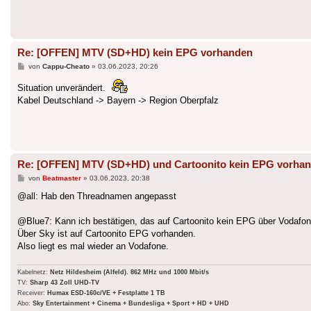
Re: [OFFEN] MTV (SD+HD) kein EPG vorhanden
Beitrag
von
Cappu-Cheato
»
03.06.2023, 20:26
Situation unverändert.
Kabel Deutschland -> Bayern -> Region Oberpfalz
Re: [OFFEN] MTV (SD+HD) und Cartoonito kein EPG vorha
Beitrag
von
Beatmaster
»
03.06.2023, 20:38
@all: Hab den Threadnamen angepasst
@Blue7: Kann ich bestätigen, das auf Cartoonito kein EPG über Vodafon
Über Sky ist auf Cartoonito EPG vorhanden.
Also liegt es mal wieder an Vodafone.
Kabelnetz:
Netz Hildesheim (Alfeld). 862 MHz und 1000 Mbit/s
TV:
Sharp 43 Zoll UHD-TV
Receiver:
Humax ESD-160c/VE + Festplatte 1 TB
Abo:
Sky Entertainment + Cinema + Bundesliga + Sport + HD + UHD