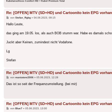
Kabelanschluss Comfort HD + Kabel Premium Total
Re: [OFFEN] MTV (SD+HD) und Cartoonito kein EPG vorha
Beitrag
von
Stefan_Rgbg
»
04.06.2023, 09:15
Hallo Leute,
das ging am 19.05. los, als auch BOB stumm war. Habe es damals scho
Juckt aber Keinen, zumindest nicht Vodafone.
Lg
Stefan
Re: [OFFEN] MTV (SD+HD) und Cartoonito kein EPG vorha
Beitrag
von
maniatore2006
»
05.06.2023, 12:28
Das ist so seit der Frequenzumstellung. (bei mir)
Re: [OFFEN] MTV (SD+HD) und Cartoonito kein EPG vorha
Beitrag
von
Blue7
»
05.06.2023, 13:00