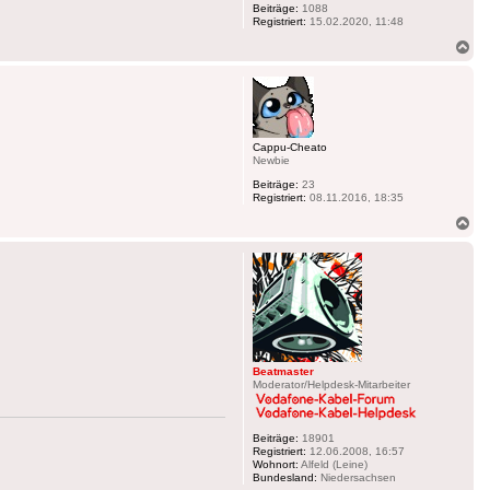
Beiträge:
1088
Registriert:
15.02.2020, 11:48
Na
ob
Cappu-Cheato
Newbie
Beiträge:
23
Registriert:
08.11.2016, 18:35
Na
ob
Beatmaster
Moderator/Helpdesk-Mitarbeiter
Beiträge:
18901
Registriert:
12.06.2008, 16:57
Wohnort:
Alfeld (Leine)
Bundesland:
Niedersachsen