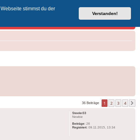
 Webseite stimmst du der
Vodafone-Kabel-Helpdesk
Verstanden!
1
2
3
4
N
36 Beiträge
Steeler33
Newbie
Beiträge:
26
Registriert:
09.11.2015, 13:34