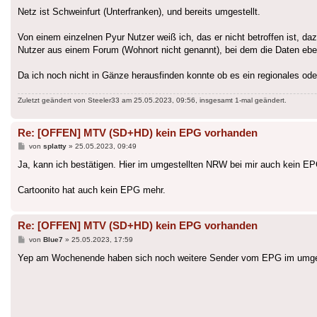
Netz ist Schweinfurt (Unterfranken), und bereits umgestellt.
Von einem einzelnen Pyur Nutzer weiß ich, das er nicht betroffen ist, da
Nutzer aus einem Forum (Wohnort nicht genannt), bei dem die Daten eben
Da ich noch nicht in Gänze herausfinden konnte ob es ein regionales oder
Zuletzt geändert von
Steeler33
am 25.05.2023, 09:56, insgesamt 1-mal geändert.
Re: [OFFEN] MTV (SD+HD) kein EPG vorhanden
Beitrag
von
splatty
»
25.05.2023, 09:49
Ja, kann ich bestätigen. Hier im umgestellten NRW bei mir auch kein EPG
Cartoonito hat auch kein EPG mehr.
Re: [OFFEN] MTV (SD+HD) kein EPG vorhanden
Beitrag
von
Blue7
»
25.05.2023, 17:59
Yep am Wochenende haben sich noch weitere Sender vom EPG im umgest