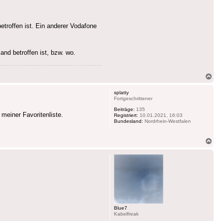
etroffen ist. Ein anderer Vodafone
and betroffen ist, bzw. wo.
Na
ob
splatty
Fortgeschrittener
Beiträge:
135
meiner Favoritenliste.
Registriert:
10.01.2021, 16:03
Bundesland:
Nordrhein-Westfalen
Na
ob
Blue7
Kabelfreak