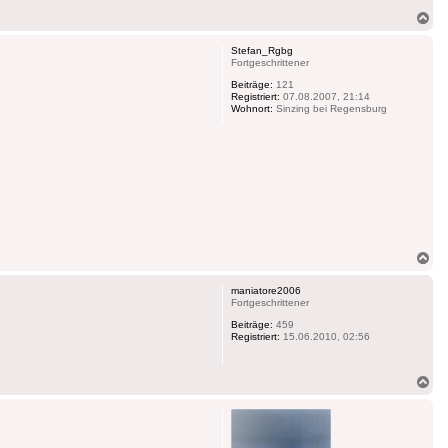
Na
ob
Stefan_Rgbg
Fortgeschrittener
Beiträge:
121
Registriert:
07.08.2007, 21:14
Wohnort:
Sinzing bei Regensburg
Na
ob
maniatore2006
Fortgeschrittener
Beiträge:
459
Registriert:
15.06.2010, 02:56
Na
ob