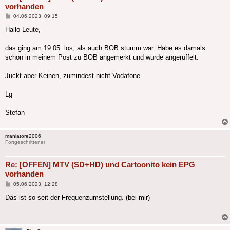
vorhanden
Beitrag
04.06.2023, 09:15
Hallo Leute,
das ging am 19.05. los, als auch BOB stumm war. Habe es damals
schon in meinem Post zu BOB angemerkt und wurde angerüffelt.
Juckt aber Keinen, zumindest nicht Vodafone.
Lg
Stefan
maniatore2006
Fortgeschrittener
Re: [OFFEN] MTV (SD+HD) und Cartoonito kein EPG
vorhanden
Beitrag
05.06.2023, 12:28
Das ist so seit der Frequenzumstellung. (bei mir)