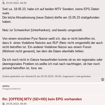
Beitrag
25.05.2023, 09:28
Seit ca. 19.05.23, habe ich auf beiden MTV Sendern, keine EPG Daten
mehr.
Die letzte Aktualisierung (neue Daten) dürfte am 15.05.23 stattgefunden
haben.
Netz ist Schweinfurt (Unterfranken), und bereits umgestellt.
Von einem einzelnen Pyur Nutzer weiß ich, das er nicht betroffen ist,
dazu lt. eines Vodafone Nutzers aus RLP (Netz nicht umgestellt) der auch
nicht betroffen ist. Ein anderer Vodafone Nutzer aus einem Forum
(Wohnort nicht genannt), bei dem die Daten ebenfalls fehlen.
Da ich noch nicht in Gänze herausfinden konnte ob es ein regionales oder
überregionales Problem ist,wollte ich mal nach nachfragen, ob hier noch
jemand betroffen ist, bzw. wo.
Zuletzt geändert von
Steeler33
am 25.05.2023, 09:56, insgesamt 1-mal geändert.
splatty
Fortgeschrittener
Re: [OFFEN] MTV (SD+HD) kein EPG vorhanden
Beitrag
25.05.2023, 09:49