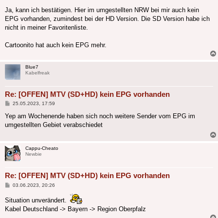
Ja, kann ich bestätigen. Hier im umgestellten NRW bei mir auch kein
EPG vorhanden, zumindest bei der HD Version. Die SD Version habe ich
nicht in meiner Favoritenliste.
Cartoonito hat auch kein EPG mehr.
Blue7
Kabelfreak
Re: [OFFEN] MTV (SD+HD) kein EPG vorhanden
Beitrag
25.05.2023, 17:59
Yep am Wochenende haben sich noch weitere Sender vom EPG im
umgestellten Gebiet verabschiedet
Cappu-Cheato
Newbie
Re: [OFFEN] MTV (SD+HD) kein EPG vorhanden
Beitrag
03.06.2023, 20:26
Situation unverändert.
Kabel Deutschland -> Bayern -> Region Oberpfalz