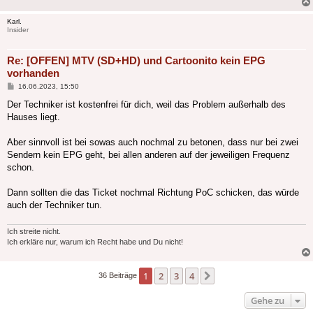
Karl.
Insider
Re: [OFFEN] MTV (SD+HD) und Cartoonito kein EPG
vorhanden
Beitrag
16.06.2023, 15:50
Der Techniker ist kostenfrei für dich, weil das Problem außerhalb des
Hauses liegt.
Aber sinnvoll ist bei sowas auch nochmal zu betonen, dass nur bei zwei
Sendern kein EPG geht, bei allen anderen auf der jeweiligen Frequenz
schon.
Dann sollten die das Ticket nochmal Richtung PoC schicken, das würde
auch der Techniker tun.
Ich streite nicht.
Ich erkläre nur, warum ich Recht habe und Du nicht!
1
2
3
4
Nächste
36 Beiträge
Gehe zu