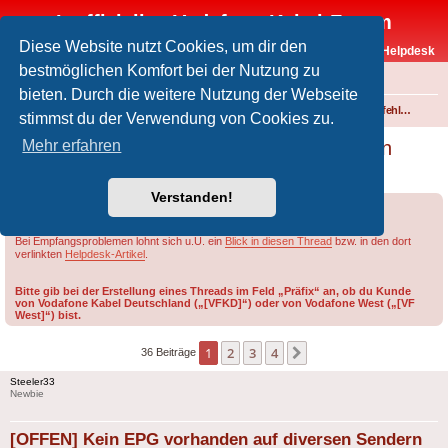
Inoffizielles Vodafone-Kabel-Forum
Diese Website nutzt Cookies, um dir den
Vodafone-Kabel-Helpdesk
bestmöglichen Komfort bei der Nutzung zu
FAQ
bieten. Durch die weitere Nutzung der Webseite
Foren-Übersicht
Fernsehen und Radio über Kabel
Störungen und Ausfälle
Einspeisefehler und überregionale Störungen
stimmst du der Verwendung von Cookies zu.
[OFFEN] Kein EPG vorhanden auf diversen
Mehr erfahren
Sendern
Verstanden!
Forumsregeln
Forenregeln
Bei Empfangsproblemen lohnt sich u.U. ein
Blick in diesen Thread
bzw. in den dort
verlinkten
Helpdesk-Artikel
.
Bitte gib bei der Erstellung eines Threads im Feld „Präfix“ an, ob du Kunde
von Vodafone Kabel Deutschland („[VFKD]“) oder von Vodafone West („[VF
West]“) bist.
1
2
3
4
Nächste
36 Beiträge
Steeler33
Newbie
[OFFEN] Kein EPG vorhanden auf diversen Sendern