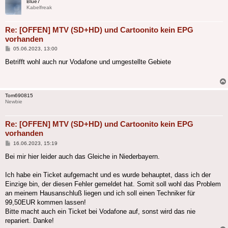
Blue7
Kabelfreak
Re: [OFFEN] MTV (SD+HD) und Cartoonito kein EPG
vorhanden
Beitrag
05.06.2023, 13:00
Betrifft wohl auch nur Vodafone und umgestellte Gebiete
Tom690815
Newbie
Re: [OFFEN] MTV (SD+HD) und Cartoonito kein EPG
vorhanden
Beitrag
16.06.2023, 15:19
Bei mir hier leider auch das Gleiche in Niederbayern.
Ich habe ein Ticket aufgemacht und es wurde behauptet, dass ich der
Einzige bin, der diesen Fehler gemeldet hat. Somit soll wohl das Problem
an meinem Hausanschluß liegen und ich soll einen Techniker für
99,50EUR kommen lassen!
Bitte macht auch ein Ticket bei Vodafone auf, sonst wird das nie
repariert. Danke!