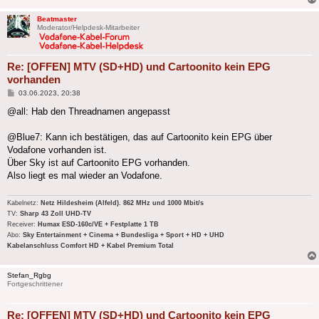
Beatmaster
Moderator/Helpdesk-Mitarbeiter
Re: [OFFEN] MTV (SD+HD) und Cartoonito kein EPG
vorhanden
Beitrag
03.06.2023, 20:38
@all: Hab den Threadnamen angepasst
@Blue7: Kann ich bestätigen, das auf Cartoonito kein EPG über
Vodafone vorhanden ist.
Über Sky ist auf Cartoonito EPG vorhanden.
Also liegt es mal wieder an Vodafone.
Kabelnetz:
Netz Hildesheim (Alfeld). 862 MHz und 1000 Mbit/s
TV:
Sharp 43 Zoll UHD-TV
Receiver:
Humax ESD-160c/VE + Festplatte 1 TB
Abo:
Sky Entertainment + Cinema + Bundesliga + Sport + HD + UHD
Kabelanschluss Comfort HD + Kabel Premium Total
Stefan_Rgbg
Fortgeschrittener
Re: [OFFEN] MTV (SD+HD) und Cartoonito kein EPG