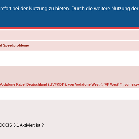
fort bei der Nutzung zu bieten. Durch die weitere Nutzung der
izielles Vodafone-Kabel-Forum
unkt für Kabelkunden von Vodafone - von Kunden für Kunden
und Speedprobleme
n Vodafone Kabel Deutschland („[VFKD]“), von Vodafone West („[VF West]“), von eazy 
OCIS 3.1 Aktiviert ist ?