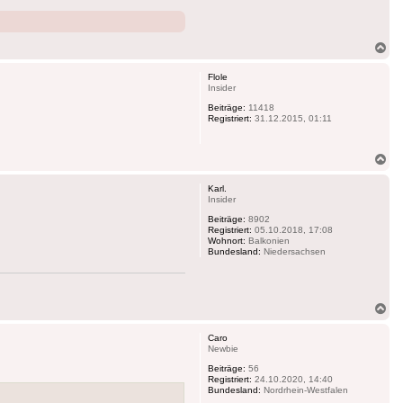
Na
ob
Flole
Insider
Beiträge:
11418
Registriert:
31.12.2015, 01:11
Na
ob
Karl.
Insider
Beiträge:
8902
Registriert:
05.10.2018, 17:08
Wohnort:
Balkonien
Bundesland:
Niedersachsen
Na
ob
Caro
Newbie
Beiträge:
56
Registriert:
24.10.2020, 14:40
Bundesland:
Nordrhein-Westfalen