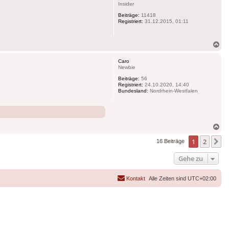
Insider
Beiträge:
11418
Registriert:
31.12.2015, 01:11
Na
ob
Caro
Newbie
Beiträge:
56
Registriert:
24.10.2020, 14:40
Bundesland:
Nordrhein-Westfalen
Na
ob
1
2
N
16 Beiträge
Gehe zu
Kontakt
Alle Zeiten sind
UTC+02:00