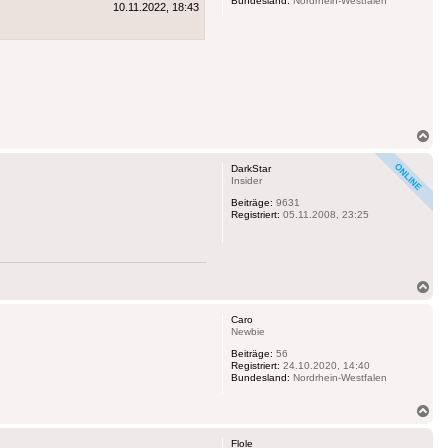
Bundesland:
Nordrhein-Westfalen
10.11.2022, 18:43
Na
ob
DarkStar
Insider
Beiträge:
9631
Registriert:
05.11.2008, 23:25
Na
ob
Caro
Newbie
Beiträge:
56
Registriert:
24.10.2020, 14:40
Bundesland:
Nordrhein-Westfalen
Na
ob
Flole