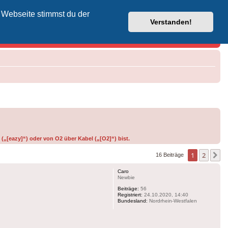
 Webseite stimmst du der
Vodafone-Kabel-Helpdesk
Verstanden!
(„[eazy]“) oder von O2 über Kabel („[O2]“) bist.
1
2
N
16 Beiträge
Caro
Newbie
Beiträge:
56
Registriert:
24.10.2020, 14:40
Bundesland:
Nordrhein-Westfalen