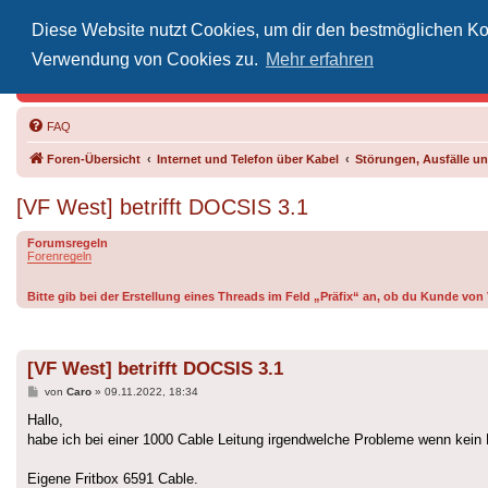
Diese Website nutzt Cookies, um dir den bestmöglichen Kom
Inoff
Verwendung von Cookies zu.
Mehr erfahren
Der Treffp
FAQ
Foren-Übersicht
Internet und Telefon über Kabel
Störungen, Ausfälle 
[VF West] betrifft DOCSIS 3.1
Forumsregeln
Forenregeln
Bitte gib bei der Erstellung eines Threads im Feld „Präfix“ an, ob du Kunde vo
[VF West] betrifft DOCSIS 3.1
Beitrag
von
Caro
»
09.11.2022, 18:34
Hallo,
habe ich bei einer 1000 Cable Leitung irgendwelche Probleme wenn kein D
Eigene Fritbox 6591 Cable.