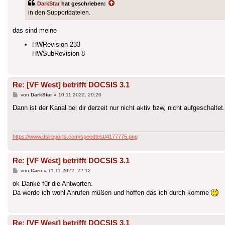
DarkStar
hat geschrieben:
in den Supportdateien.
das sind meine
HWRevision 233
HWSubRevision 8
Re: [VF West] betrifft DOCSIS 3.1
Beitrag
von
DarkStar
»
10.11.2022, 20:20
Dann ist der Kanal bei dir derzeit nur nicht aktiv bzw, nicht aufgeschaltet.
https://www.dslreports.com/speedtest/4177775.png
Re: [VF West] betrifft DOCSIS 3.1
Beitrag
von
Caro
»
11.11.2022, 22:12
ok Danke für die Antworten.
Da werde ich wohl Anrufen müßen und hoffen das ich durch komme
Re: [VF West] betrifft DOCSIS 3.1