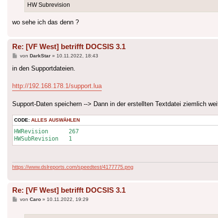
HW Subrevision
wo sehe ich das denn ?
Re: [VF West] betrifft DOCSIS 3.1
Beitrag
von
DarkStar
»
10.11.2022, 18:43
in den Supportdateien.
http://192.168.178.1/support.lua
Support-Daten speichern --> Dann in der erstellten Textdatei ziemlich wei
CODE:
ALLES AUSWÄHLEN
HWRevision	267

https://www.dslreports.com/speedtest/4177775.png
Re: [VF West] betrifft DOCSIS 3.1
Beitrag
von
Caro
»
10.11.2022, 19:29