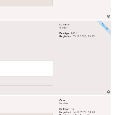
Na
ob
DarkStar
Insider
Beiträge:
9631
Registriert:
05.11.2008, 23:25
Na
ob
Caro
Newbie
Beiträge:
56
Registriert:
24.10.2020, 14:40