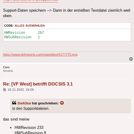
Support-Daten speichern --> Dann in der erstellten Textdatei ziemlich weit
oben.
CODE:
ALLES AUSWÄHLEN
HWRevision	267

https://www.dslreports.com/speedtest/4177775.png
Caro
Newbie
Re: [VF West] betrifft DOCSIS 3.1
Beitrag
10.11.2022, 19:29
DarkStar
hat geschrieben:
in den Supportdateien.
das sind meine
HWRevision 233
HWSubRevision 8