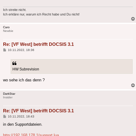
Ich streite nicht.
Ich erkläre nur, warum ich Recht habe und Du nicht!
Caro
Newbie
Re: [VF West] betrifft DOCSIS 3.1
Beitrag
10.11.2022, 18:36
HW Subrevision
wo sehe ich das denn ?
DarkStar
Insider
Re: [VF West] betrifft DOCSIS 3.1
Beitrag
10.11.2022, 18:43
in den Supportdateien.
http://192.168.178.1/support.lua