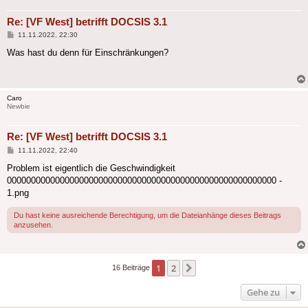
Re: [VF West] betrifft DOCSIS 3.1
Beitrag
11.11.2022, 22:30
Was hast du denn für Einschränkungen?
Caro
Newbie
Re: [VF West] betrifft DOCSIS 3.1
Beitrag
11.11.2022, 22:40
Problem ist eigentlich die Geschwindigkeit
00000000000000000000000000000000000000000000000000000000 -
1.png
Du hast keine ausreichende Berechtigung, um die Dateianhänge dieses Beitrags
anzusehen.
1
2
Nächste
16 Beiträge
Gehe zu