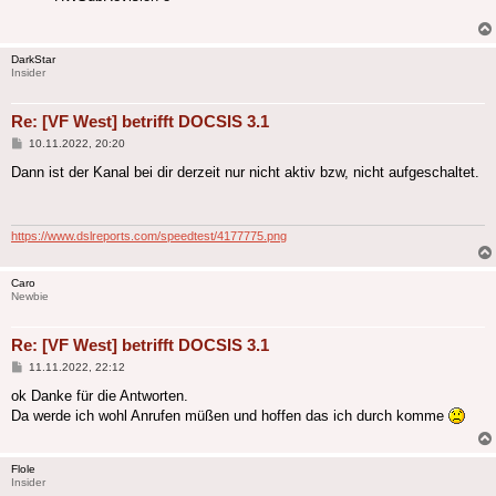
DarkStar
Insider
Re: [VF West] betrifft DOCSIS 3.1
Beitrag
10.11.2022, 20:20
Dann ist der Kanal bei dir derzeit nur nicht aktiv bzw, nicht aufgeschaltet.
https://www.dslreports.com/speedtest/4177775.png
Caro
Newbie
Re: [VF West] betrifft DOCSIS 3.1
Beitrag
11.11.2022, 22:12
ok Danke für die Antworten.
Da werde ich wohl Anrufen müßen und hoffen das ich durch komme
Flole
Insider