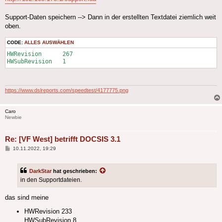
Support-Daten speichern --> Dann in der erstellten Textdatei ziemlich weit
oben.
CODE:
ALLES AUSWÄHLEN
HWRevision	267

https://www.dslreports.com/speedtest/4177775.png
Caro
Newbie
Re: [VF West] betrifft DOCSIS 3.1
Beitrag
10.11.2022, 19:29
DarkStar
hat geschrieben:
in den Supportdateien.
das sind meine
HWRevision 233
HWSubRevision 8