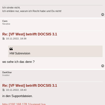
Ich streite nicht.
Ich erkläre nur, warum ich Recht habe und Du nicht!
Caro
Newbie
Re: [VF West] betrifft DOCSIS 3.1
Beitrag
10.11.2022, 18:36
HW Subrevision
wo sehe ich das denn ?
DarkStar
Insider
Re: [VF West] betrifft DOCSIS 3.1
Beitrag
10.11.2022, 18:43
in den Supportdateien.
http://192.168.178.1/support.lua