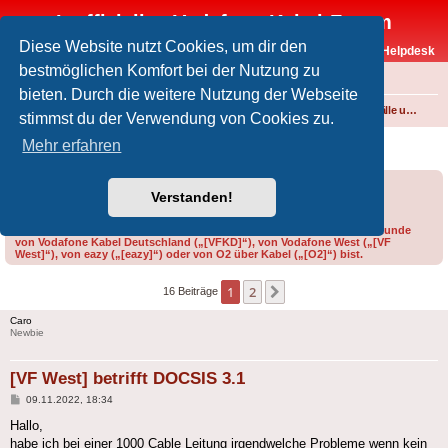
Inoffizielles Vodafone-Kabel-Forum
Diese Website nutzt Cookies, um dir den
Vodafone-Kabel-Helpdesk
bestmöglichen Komfort bei der Nutzung zu
FAQ
bieten. Durch die weitere Nutzung der Webseite
Foren-Übersicht
Internet und Telefon über Kabel
Störungen, Ausfälle und Speedprobleme
stimmst du der Verwendung von Cookies zu.
[VF West] betrifft DOCSIS 3.1
Mehr erfahren
Forumsregeln
Forenregeln
Verstanden!
Bitte gib bei der Erstellung eines Threads im Feld „Präfix“ an, ob du Kunde
von Vodafone Kabel Deutschland („[VFKD]“), von Vodafone West („[VF
West]“), von eazy („[eazy]“) oder von O2 über Kabel („[O2]“) bist.
1
2
Nächste
16 Beiträge
Caro
Newbie
[VF West] betrifft DOCSIS 3.1
Beitrag
09.11.2022, 18:34
Hallo,
habe ich bei einer 1000 Cable Leitung irgendwelche Probleme wenn kein