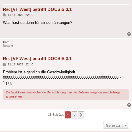
Re: [VF West] betrifft DOCSIS 3.1
Beitrag
11.11.2022, 22:30
Was hast du denn für Einschränkungen?
Caro
Newbie
Re: [VF West] betrifft DOCSIS 3.1
Beitrag
11.11.2022, 22:40
Problem ist eigentlich die Geschwindigkeit
00000000000000000000000000000000000000000000000000000000 -
1.png
Du hast keine ausreichende Berechtigung, um die Dateianhänge dieses Beitrags
anzusehen.
1
2
Nächste
16 Beiträge
Gehe zu