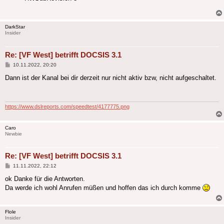
DarkStar
Insider
Re: [VF West] betrifft DOCSIS 3.1
Beitrag
10.11.2022, 20:20
Dann ist der Kanal bei dir derzeit nur nicht aktiv bzw, nicht aufgeschaltet.
https://www.dslreports.com/speedtest/4177775.png
Caro
Newbie
Re: [VF West] betrifft DOCSIS 3.1
Beitrag
11.11.2022, 22:12
ok Danke für die Antworten.
Da werde ich wohl Anrufen müßen und hoffen das ich durch komme
Flole
Insider