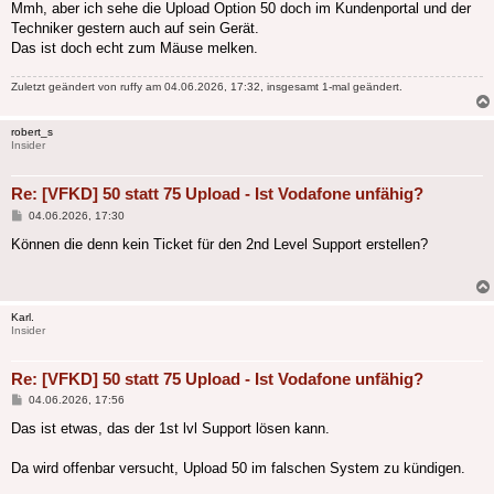
Mmh, aber ich sehe die Upload Option 50 doch im Kundenportal und der
Techniker gestern auch auf sein Gerät.
Das ist doch echt zum Mäuse melken.
Zuletzt geändert von
ruffy
am 04.06.2026, 17:32, insgesamt 1-mal geändert.
robert_s
Insider
Re: [VFKD] 50 statt 75 Upload - Ist Vodafone unfähig?
Beitrag
04.06.2026, 17:30
Können die denn kein Ticket für den 2nd Level Support erstellen?
Karl.
Insider
Re: [VFKD] 50 statt 75 Upload - Ist Vodafone unfähig?
Beitrag
04.06.2026, 17:56
Das ist etwas, das der 1st lvl Support lösen kann.
Da wird offenbar versucht, Upload 50 im falschen System zu kündigen.