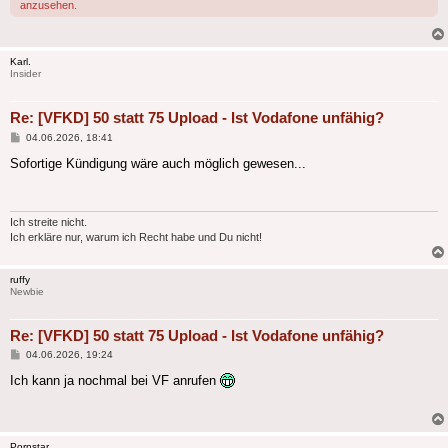
anzusehen.
Karl.
Insider
Re: [VFKD] 50 statt 75 Upload - Ist Vodafone unfähig?
Beitrag
04.06.2026, 18:41
Sofortige Kündigung wäre auch möglich gewesen...
Ich streite nicht.
Ich erkläre nur, warum ich Recht habe und Du nicht!
ruffy
Newbie
Re: [VFKD] 50 statt 75 Upload - Ist Vodafone unfähig?
Beitrag
04.06.2026, 19:24
Ich kann ja nochmal bei VF anrufen
Pornstar