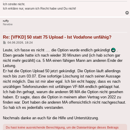
Ich streite nicht.
Ich erkläre nur, warum ich Recht habe und Du nicht!
ruffy
Newbie
Re: [VFKD] 50 statt 75 Upload - Ist Vodafone unfähig?
Beitrag
04.06.2026, 18:24
Leute, ich fasse es nicht .... die Option wurde endlich gekündigt
.
Eben gerade hatte ich nach wieder 30 Minuten und (ich hab schon gar
nicht mehr gezählt) ca. 5 MA einen fähigen Mann am anderen Ende der
Leitung.
Er hat die Option Upload 50 jetzt gekündigt. Die Option läuft allerdings
noch bis zum 03.07. Eine sofortige Löschung ist nach seiner Aussage
nicht möglich. Das ist mir aber egal. Ich bin echt happy, dass es nach
unzähligen Telefonstunden mit unfähigen VF-MA endlich geklappt hat.
Ich hab ihn gefragt, warum die anderen 98 MA die Option nicht gesehen
haben. Er sagte, dass die Option in meinem alten Vertrag von 2022 zu
finden war. Dort haben die anderen MA offensichtlich nicht nachgeschaut.
So hab ich es jedenfalls verstanden.
Nochmals danke an euch für die Hilfe und Unterstützung.
Du hast keine ausreichende Berechtigung, um die Dateianhänge dieses Beitrags