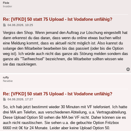
Flole
Insider
Re: [VFKD] 50 statt 75 Upload - Ist Vodafone unfähig?
Beitrag
04.06.2026, 10:25
Vergiss den Shop. Wenn jemand den Auftrag zur Löschung eingestellt hat
dann erkennst du das daran, dass wenn du online etwas buchen willst
eine Meldung kommt, dass es aktuell nicht möglich ist. Also kannst du
solange den Mitarbeiter bearbeiten bis das passiert (oder bis die Option
weg ist). Ich würde auch nicht das ganze als Störung melden sondern das
ganze als "Tarifwechsel" bezeichnen, die Mitarbeiter sollten wissen wie
sie das rauskriegen.
ruffy
Newbie
Re: [VFKD] 50 statt 75 Upload - Ist Vodafone unfähig?
Beitrag
04.06.2026, 17:27
So, ich hab jetzt bestimmt wieder 30 Minuten mit VF telefoniert. Ich hatte
drei MA am Telefon, aus verschiedenen Abteilung, u.a. Vertragsabteilung.
Diese Upload Option 50 sehen die MA bei VF nicht. Daher können sie es
auch nicht rauslöschen. Sie sehen u.a. die gebuchte Option Fritzbox
6660 mit 0€ für 24 Monate. Leider aber keine Upload Option 50.