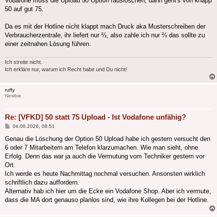
Vodafone muss die Upload 50 Option rauslöschen, dann geht's von knapp
50 auf gut 75.
Da es mit der Hotline nicht klappt mach Druck aka Musterschreiben der
Verbraucherzentrale, ihr liefert nur ⅔, also zahle ich nur ⅔ das sollte zu
einer zeitnahen Lösung führen.
Ich streite nicht.
Ich erkläre nur, warum ich Recht habe und Du nicht!
ruffy
Newbie
Re: [VFKD] 50 statt 75 Upload - Ist Vodafone unfähig?
Beitrag
04.06.2026, 08:51
Genau die Löschung der Option 50 Upload habe ich gestern versucht den
6 oder 7 Mitarbeitern am Telefon klarzumachen. Wie man sieht, ohne
Erfolg. Denn das war ja auch die Vermutung vom Techniker gestern vor
Ort.
Ich werde es heute Nachmittag nochmal versuchen. Ansonsten wirklich
schriftlich dazu auffordern.
Alternativ hab ich hier um die Ecke ein Vodafone Shop. Aber ich vermute,
dass die MA dort genauso planlos sind, wie ihre Kollegen bei der Hotline.