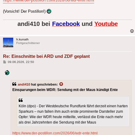
https://www.der-postillon.com/2026/06/wdr-ente.html
(Vorsicht! Der Postillon!)
andi410 bei
Facebook
und
Youtube
h.kunath
Fortgeschrittener
Re: Einschnitte bei ARD und ZDF geplant
Beitrag
09.06.2026, 22:50
andi410
hat geschrieben:
Einsparungen beim WDR: Sendung mit der Maus kündigt Ente
Köln (dpo) - Der Westdeutsche Rundfunk fährt derzeit einen harten
Sparkurs – nun fallen ihm auch erste prominente Darsteller zum
Opfer: Wie der WDR heute mitteilte, verlässt die Ente nach mehr
als drei Jahrzehnten die Sendung mit der Maus
https://www.der-postillon.com/2026/06/wdr-ente.html