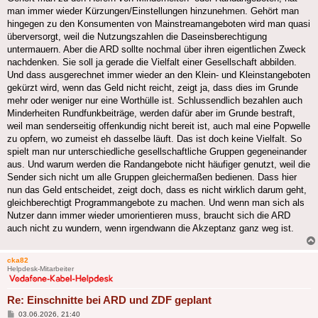
man immer wieder Kürzungen/Einstellungen hinzunehmen. Gehört man
hingegen zu den Konsumenten von Mainstreamangeboten wird man quasi
überversorgt, weil die Nutzungszahlen die Daseinsberechtigung
untermauern. Aber die ARD sollte nochmal über ihren eigentlichen Zweck
nachdenken. Sie soll ja gerade die Vielfalt einer Gesellschaft abbilden.
Und dass ausgerechnet immer wieder an den Klein- und Kleinstangeboten
gekürzt wird, wenn das Geld nicht reicht, zeigt ja, dass dies im Grunde
mehr oder weniger nur eine Worthülle ist. Schlussendlich bezahlen auch
Minderheiten Rundfunkbeiträge, werden dafür aber im Grunde bestraft,
weil man senderseitig offenkundig nicht bereit ist, auch mal eine Popwelle
zu opfern, wo zumeist eh dasselbe läuft. Das ist doch keine Vielfalt. So
spielt man nur unterschiedliche gesellschaftliche Gruppen gegeneinander
aus. Und warum werden die Randangebote nicht häufiger genutzt, weil die
Sender sich nicht um alle Gruppen gleichermaßen bedienen. Dass hier
nun das Geld entscheidet, zeigt doch, dass es nicht wirklich darum geht,
gleichberechtigt Programmangebote zu machen. Und wenn man sich als
Nutzer dann immer wieder umorientieren muss, braucht sich die ARD
auch nicht zu wundern, wenn irgendwann die Akzeptanz ganz weg ist.
cka82
Helpdesk-Mitarbeiter
Re: Einschnitte bei ARD und ZDF geplant
Beitrag
03.06.2026, 21:40