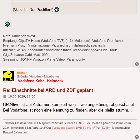
(Vorsicht! Der Postillon!)
Netz: München West
Empfang: GigaTV Home (Vodafone TV3) (+ 1x Multiroom), Vodafone Premium +
Premium Plus; TV international(IP): griechisch, italienisch, spanisch
Internet: WLAN-Kabelrouter Vodafone Station Technicolor cga4233de; Tarif:
GigaZuhause CableMax1000
Streaming: JOYN+, Amazon Prime Video, Paramount+
Heiner
Gründer/Helpdesk-Mitarbeiter
Re: Einschnitte bei ARD und ZDF geplant
Beitrag
16.06.2026, 12:56
BR24live ist auf Astra nun komplett weg... wie angekündigt abgeschaltet.
Bei Vodafone ist noch eine Kennung zu finden, aber die bleibt stumm...
Telekom Glasfaser 600 mit MagentaTV Smart Stream / FRITZ!Box 7590 AX | Amazon Prime (zum
20.9. gekündigt) | Sat Astra 19,2°Ost |
Vodafone Kabel
|
DVB-T2 HD
(FTA) |
DAB+
| MagentaMobil
Prepaid Jahrestarif