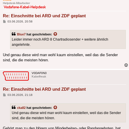
Helpdesk-Mitarbeiter
Re: Einschnitte bei ARD und ZDF geplant
Beitrag
03.06.2026, 20:58
Blue7
hat geschrieben:
Leider immer noch ARD 8 Chartradiosender + weitere ähnlich
angelehnte.
Und genau diese wird man wohl kaum einstellen, weil das die Sender
sind, die die meisten hören.
V0DAF0N3
Kabelfreak
Re: Einschnitte bei ARD und ZDF geplant
Beitrag
03.06.2026, 21:18
cka82
hat geschrieben:
Und genau diese wird man wohl kaum einstellen, weil das die Sender
sind, die die meisten hören.
Gehört man zu den Hörern von Minderheiten- oder Randangeboten, hat