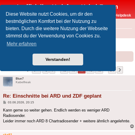
Inoffizielles Vodafone-Kabel-Forum
Diese Website nutzt Cookies, um dir den
Vodafone-Kabel-Helpdesk
bestmöglichen Komfort bei der Nutzung zu
FAQ
bieten. Durch die weitere Nutzung der Webseite
Foren-Übersicht
Offtopic
Medien
stimmst du der Verwendung von Cookies zu.
Einschnitte bei ARD und ZDF geplant
Mehr erfahren
Forumsregeln
Forenregeln
Verstanden!
Seite
47
von
51
1
45
46
47
48
49
51
Vorherige
Nächs
501 Beiträge
…
…
Blue7
Kabelfreak
Re: Einschnitte bei ARD und ZDF geplant
Beitrag
03.06.2026, 20:15
Kann gerne so weiter gehen. Endlich werden es weniger ARD
Radiosender.
Leider immer noch ARD 8 Chartradiosender + weitere ähnlich angelehnte.
cka82