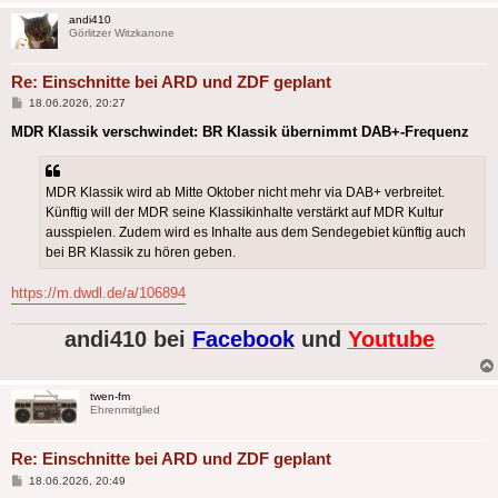
andi410
Görlitzer Witzkanone
Re: Einschnitte bei ARD und ZDF geplant
Beitrag
18.06.2026, 20:27
MDR Klassik verschwindet: BR Klassik übernimmt DAB+-Frequenz
MDR Klassik wird ab Mitte Oktober nicht mehr via DAB+ verbreitet.
Künftig will der MDR seine Klassikinhalte verstärkt auf MDR Kultur
ausspielen. Zudem wird es Inhalte aus dem Sendegebiet künftig auch
bei BR Klassik zu hören geben.
https://m.dwdl.de/a/106894
andi410 bei
Facebook
und
Youtube
twen-fm
Ehrenmitglied
Re: Einschnitte bei ARD und ZDF geplant
Beitrag
18.06.2026, 20:49