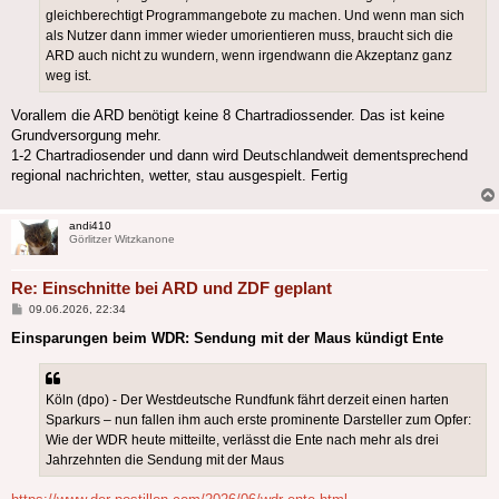
gleichberechtigt Programmangebote zu machen. Und wenn man sich
als Nutzer dann immer wieder umorientieren muss, braucht sich die
ARD auch nicht zu wundern, wenn irgendwann die Akzeptanz ganz
weg ist.
Vorallem die ARD benötigt keine 8 Chartradiossender. Das ist keine
Grundversorgung mehr.
1-2 Chartradiosender und dann wird Deutschlandweit dementsprechend
regional nachrichten, wetter, stau ausgespielt. Fertig
andi410
Görlitzer Witzkanone
Re: Einschnitte bei ARD und ZDF geplant
Beitrag
09.06.2026, 22:34
Einsparungen beim WDR: Sendung mit der Maus kündigt Ente
Köln (dpo) - Der Westdeutsche Rundfunk fährt derzeit einen harten
Sparkurs – nun fallen ihm auch erste prominente Darsteller zum Opfer:
Wie der WDR heute mitteilte, verlässt die Ente nach mehr als drei
Jahrzehnten die Sendung mit der Maus