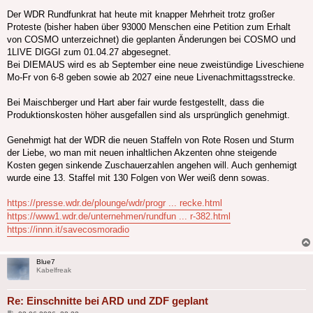
Der WDR Rundfunkrat hat heute mit knapper Mehrheit trotz großer
Proteste (bisher haben über 93000 Menschen eine Petition zum Erhalt
von COSMO unterzeichnet) die geplanten Änderungen bei COSMO und
1LIVE DIGGI zum 01.04.27 abgesegnet.
Bei DIEMAUS wird es ab September eine neue zweistündige Liveschiene
Mo-Fr von 6-8 geben sowie ab 2027 eine neue Livenachmittagsstrecke.
Bei Maischberger und Hart aber fair wurde festgestellt, dass die
Produktionskosten höher ausgefallen sind als ursprünglich genehmigt.
Genehmigt hat der WDR die neuen Staffeln von Rote Rosen und Sturm
der Liebe, wo man mit neuen inhaltlichen Akzenten ohne steigende
Kosten gegen sinkende Zuschauerzahlen angehen will. Auch genhemigt
wurde eine 13. Staffel mit 130 Folgen von Wer weiß denn sowas.
https://presse.wdr.de/plounge/wdr/progr ... recke.html
https://www1.wdr.de/unternehmen/rundfun ... r-382.html
https://innn.it/savecosmoradio
Blue7
Kabelfreak
Re: Einschnitte bei ARD und ZDF geplant