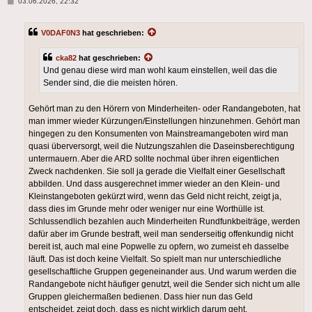
Beitrag
03.06.2026, 22:32
V0DAF0N3
hat geschrieben:
cka82
hat geschrieben:
Und genau diese wird man wohl kaum einstellen, weil das die
Sender sind, die die meisten hören.
Gehört man zu den Hörern von Minderheiten- oder Randangeboten, hat
man immer wieder Kürzungen/Einstellungen hinzunehmen. Gehört man
hingegen zu den Konsumenten von Mainstreamangeboten wird man
quasi überversorgt, weil die Nutzungszahlen die Daseinsberechtigung
untermauern. Aber die ARD sollte nochmal über ihren eigentlichen
Zweck nachdenken. Sie soll ja gerade die Vielfalt einer Gesellschaft
abbilden. Und dass ausgerechnet immer wieder an den Klein- und
Kleinstangeboten gekürzt wird, wenn das Geld nicht reicht, zeigt ja,
dass dies im Grunde mehr oder weniger nur eine Worthülle ist.
Schlussendlich bezahlen auch Minderheiten Rundfunkbeiträge, werden
dafür aber im Grunde bestraft, weil man senderseitig offenkundig nicht
bereit ist, auch mal eine Popwelle zu opfern, wo zumeist eh dasselbe
läuft. Das ist doch keine Vielfalt. So spielt man nur unterschiedliche
gesellschaftliche Gruppen gegeneinander aus. Und warum werden die
Randangebote nicht häufiger genutzt, weil die Sender sich nicht um alle
Gruppen gleichermaßen bedienen. Dass hier nun das Geld
entscheidet, zeigt doch, dass es nicht wirklich darum geht,