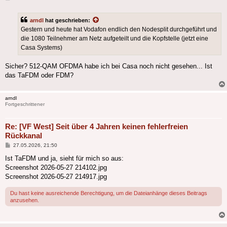
arndl
hat geschrieben:
Gestern und heute hat Vodafon endlich den Nodesplit durchgeführt und
die 1080 Teilnehmer am Netz aufgeteilt und die Kopfstelle (jetzt eine
Casa Systems)
Sicher? 512-QAM OFDMA habe ich bei Casa noch nicht gesehen... Ist
das TaFDM oder FDM?
arndl
Fortgeschrittener
Re: [VF West] Seit über 4 Jahren keinen fehlerfreien
Rückkanal
Beitrag
27.05.2026, 21:50
Ist TaFDM und ja, sieht für mich so aus:
Screenshot 2026-05-27 214102.jpg
Screenshot 2026-05-27 214917.jpg
Du hast keine ausreichende Berechtigung, um die Dateianhänge dieses Beitrags
anzusehen.