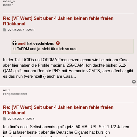
robert_s
Insider
Re: [VF West] Seit über 4 Jahren keinen fehlerfreien
Rückkanal
Beitrag
27.05.2026, 22:08
arndl
hat geschrieben:
Ist TaFDM und ja, sieht für mich so aus:
In der Tat. UCIDs und OFDMA-Frequenzen genau wie bei mir am Casa,
aber hier haben die Profile maximal 256-QAM. Ich dachte bisher, 512-
QAM gibt's nur am Remote-PHY mit Harmonic vCMTS, aber offenbar gibt
es das nun (vereinzelt?) auch am Casa...
arndl
Fortgeschrittener
Re: [VF West] Seit über 4 Jahren keinen fehlerfreien
Rückkanal
Beitrag
27.05.2026, 22:15
Ich find's cool. Selbst abends gibt's jetzt 50 MBit US. Seit 1 1/2 Jahren
ist Glasfaser bestellt aber die Deutsche Giganet hat kürzlich