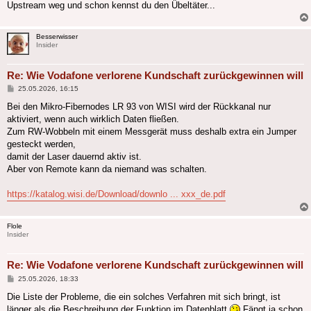
Upstream weg und schon kennst du den Übeltäter...
Besserwisser
Insider
Re: Wie Vodafone verlorene Kundschaft zurückgewinnen will
Beitrag
25.05.2026, 16:15
Bei den Mikro-Fibernodes LR 93 von WISI wird der Rückkanal nur
aktiviert, wenn auch wirklich Daten fließen.
Zum RW-Wobbeln mit einem Messgerät muss deshalb extra ein Jumper
gesteckt werden,
damit der Laser dauernd aktiv ist.
Aber von Remote kann da niemand was schalten.
https://katalog.wisi.de/Download/downlo ... xxx_de.pdf
Flole
Insider
Re: Wie Vodafone verlorene Kundschaft zurückgewinnen will
Beitrag
25.05.2026, 18:33
Die Liste der Probleme, die ein solches Verfahren mit sich bringt, ist
länger als die Beschreibung der Funktion im Datenblatt
Fängt ja schon