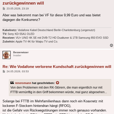
zurückgewinnen will
Beitrag
23.05.2026, 23:19
Aber was bekommt man bei VF für diese 9,99 Euro und was bietet
dagegen die Konkurrenz?
Kabelnetz:
Vodafone Kabel Deutschland Berlin-Charlottenburg (ungenutzt)
TV:
Sony KD-55A1 OLED
Receiver:
VU+ UNO 4K SE mit DVB-T2 HD Dualtuner & 1TB Samsung 850 EVO SSD
Zubehör:
Apple TV 4K für Waipu TV und Co.
Besserwisser
Insider
Re: Wie Vodafone verlorene Kundschaft zurückgewinnen will
Beitrag
24.05.2026, 03:53
reneromann
hat geschrieben:
Von den Problemen mit den RK-Störern, die man eigentlich nur mit
FTTB vernünftig in den Griff bekommen würde, mal ganz abgesehen...
Solange bei FTTB im Mehrfamilienhaus dann noch ein Koaxnetz mit
lockeren F-Steckern hintendran hängt (RFOG),
ist die Gefahr von Rückwegstörungen immer noch genauso vorhanden.