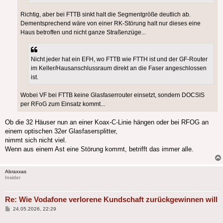
Richtig, aber bei FTTB sinkt halt die Segmentgröße deutlich ab.
Dementsprechend wäre von einer RK-Störung halt nur dieses eine
Haus betroffen und nicht ganze Straßenzüge...
Nicht jeder hat ein EFH, wo FTTB wie FTTH ist und der GF-Router
im Keller/Hausanschlussraum direkt an die Faser angeschlossen
ist.
Wobei VF bei FTTB keine Glasfaserrouter einsetzt, sondern DOCSIS
per RFoG zum Einsatz kommt...
Ob die 32 Häuser nun an einer Koax-C-Linie hängen oder bei RFOG an
einem optischen 32er Glasfasersplitter,
nimmt sich nicht viel.
Wenn aus einem Ast eine Störung kommt, betrifft das immer alle.
Abraxxas
Insider
Re: Wie Vodafone verlorene Kundschaft zurückgewinnen will
Beitrag
24.05.2026, 22:29