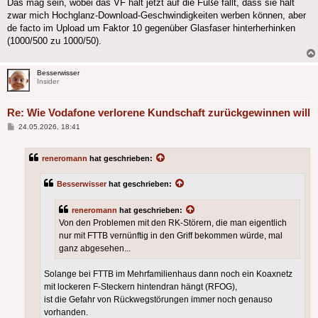
Das mag sein, wobei das VF halt jetzt auf die Füße fällt, dass sie halt
zwar mich Hochglanz-Download-Geschwindigkeiten werben können, aber
de facto im Upload um Faktor 10 gegenüber Glasfaser hinterherhinken
(1000/500 zu 1000/50).
Besserwisser
Insider
Re: Wie Vodafone verlorene Kundschaft zurückgewinnen will
Beitrag
24.05.2026, 18:41
reneromann
hat geschrieben:
Besserwisser
hat geschrieben:
reneromann
hat geschrieben:
Von den Problemen mit den RK-Störern, die man eigentlich
nur mit FTTB vernünftig in den Griff bekommen würde, mal
ganz abgesehen...
Solange bei FTTB im Mehrfamilienhaus dann noch ein Koaxnetz
mit lockeren F-Steckern hintendran hängt (RFOG),
ist die Gefahr von Rückwegstörungen immer noch genauso
vorhanden.