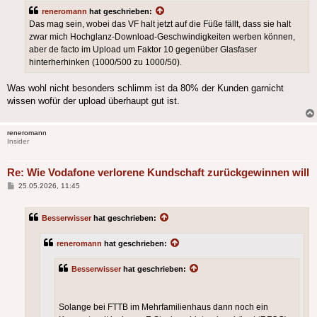
reneromann
hat geschrieben:
Das mag sein, wobei das VF halt jetzt auf die Füße fällt, dass sie halt
zwar mich Hochglanz-Download-Geschwindigkeiten werben können,
aber de facto im Upload um Faktor 10 gegenüber Glasfaser
hinterherhinken (1000/500 zu 1000/50).
Was wohl nicht besonders schlimm ist da 80% der Kunden garnicht
wissen wofür der upload überhaupt gut ist.
reneromann
Insider
Re: Wie Vodafone verlorene Kundschaft zurückgewinnen will
Beitrag
25.05.2026, 11:45
Besserwisser
hat geschrieben:
reneromann
hat geschrieben:
Besserwisser
hat geschrieben:
Solange bei FTTB im Mehrfamilienhaus dann noch ein