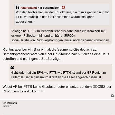
reneromann
hat geschrieben:
Von den Problemen mit den RK-Störern, die man eigentlich nur mit
FTTB vernünftig in den Griff bekommen würde, mal ganz
abgesehen...
Solange bei FTTB im Mehrfamilienhaus dann noch ein Koaxnetz mit
lockeren F-Steckern hintendran hängt (RFOG),
ist die Gefahr von Rückwegstörungen immer noch genauso vorhanden.
Richtig, aber bei FTTB sinkt halt die Segmentgröße deutlich ab.
Dementsprechend wäre von einer RK-Störung halt nur dieses eine Haus
betroffen und nicht ganze Straßenzüge...
Nicht jeder hat ein EFH, wo FTTB wie FTTH ist und der GF-Router im
Keller/Hausanschlussraum direkt an die Faser angeschlossen ist.
Wobei VF bei FTTB keine Glasfaserrouter einsetzt, sondern DOCSIS per
RFoG zum Einsatz kommt...
reneromann
Insider