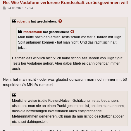
Re: Wie Vodafone verlorene Kundschaft zurückgewinnen will
Beitrag
24.05.2026, 17:24
robert_s
hat geschrieben:
reneromann
hat geschrieben:
Man hätte nach den ersten Tests schon vor fast 7 Jahren mit High
Split anfangen können - hat man nicht. Und das rächt sich halt
jetzt...
Hat man das wirklich nicht? Ich habe schon seit Jahren von High Split
Tests bei Vodafone gehört. Aber dabei blieb es dann offenbar immer
auch.
Nein, hat man nicht - oder was glaubst du warum man noch immer mit 50
respektive 75 MBit/s rumeiert...
Möglicherweise ist die Kosten/Nutzen-Schätzung nie aufgegangen,
also dass man nie an einen Punkt gekommen ist, an den man annahm,
dass die notwendigen Investitionen auch entsprechende
Mehreinnahmen generieren. Ob man da nun richtig geschätzt hat oder
nicht, sei dahingestellt.