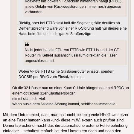
Koaxnetz mit lockeren F-Steckern hintendran hängt (RFOG),
ist die Gefahr von Rückwegstörungen immer noch genauso
vorhanden.
Richtig, aber bei FTTB sinkt halt die Segmentgröße deutlich ab.
Dementsprechend wäre von einer RK-Störung halt nur dieses eine
Haus betroffen und nicht ganze Straßenzüge...
Nicht jeder hat ein EFH, wo FTTB wie FTTH ist und der GF-
Router im Keller/Hausanschlussraum direkt an die Faser
angeschlossen ist.
Wobei VF bei FTTB keine Glasfaserrouter einsetzt, sondern
DOCSIS per RFoG zum Einsatz kommt...
Ob die 32 Häuser nun an einer Koax-C-Linie hängen oder bei RFOG an
einem optischen 32er Glasfasersplitter,
nimmt sich nicht viel.
Wenn aus einem Ast eine Störung kommt, betrifft das immer alle.
Mit dem Unterschied, dass man halt nicht beliebig viele RFoG-Umsetzer
an eine Faser hängen kann -und- diese m.W. extern auch prüfbar sind.
Dementsprechend macht das die automatische externe Fehlerbehebung
einfacher -- schaltest einfach bei den Umsetzern nach und nach den