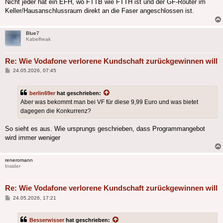
Nicht jeder hat ein EFH, wo FTTB wie FTTH ist und der GF-Router im
Keller/Hausanschlussraum direkt an die Faser angeschlossen ist.
Blue7
Kabelfreak
Re: Wie Vodafone verlorene Kundschaft zurückgewinnen will
Beitrag
24.05.2026, 07:45
berlin69er
hat geschrieben:
Aber was bekommt man bei VF für diese 9,99 Euro und was bietet
dagegen die Konkurrenz?
So sieht es aus. Wie ursprungs geschrieben, dass Programmangebot
wird immer weniger
reneromann
Insider
Re: Wie Vodafone verlorene Kundschaft zurückgewinnen will
Beitrag
24.05.2026, 17:21
Besserwisser
hat geschrieben: