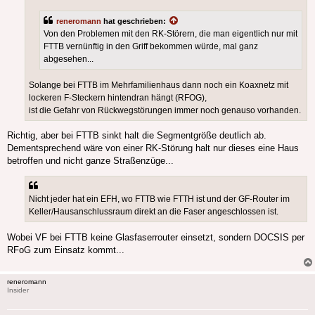
reneromann
hat geschrieben:
Von den Problemen mit den RK-Störern, die man eigentlich nur mit
FTTB vernünftig in den Griff bekommen würde, mal ganz
abgesehen...
Solange bei FTTB im Mehrfamilienhaus dann noch ein Koaxnetz mit
lockeren F-Steckern hintendran hängt (RFOG),
ist die Gefahr von Rückwegstörungen immer noch genauso vorhanden.
Richtig, aber bei FTTB sinkt halt die Segmentgröße deutlich ab.
Dementsprechend wäre von einer RK-Störung halt nur dieses eine Haus
betroffen und nicht ganze Straßenzüge...
Nicht jeder hat ein EFH, wo FTTB wie FTTH ist und der GF-Router im
Keller/Hausanschlussraum direkt an die Faser angeschlossen ist.
Wobei VF bei FTTB keine Glasfaserrouter einsetzt, sondern DOCSIS per
RFoG zum Einsatz kommt...
reneromann
Insider