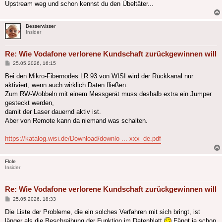
Upstream weg und schon kennst du den Übeltäter...
Besserwisser
Insider
Re: Wie Vodafone verlorene Kundschaft zurückgewinnen will
Beitrag
25.05.2026, 16:15
Bei den Mikro-Fibernodes LR 93 von WISI wird der Rückkanal nur
aktiviert, wenn auch wirklich Daten fließen.
Zum RW-Wobbeln mit einem Messgerät muss deshalb extra ein Jumper
gesteckt werden,
damit der Laser dauernd aktiv ist.
Aber von Remote kann da niemand was schalten.
https://katalog.wisi.de/Download/downlo ... xxx_de.pdf
Flole
Insider
Re: Wie Vodafone verlorene Kundschaft zurückgewinnen will
Beitrag
25.05.2026, 18:33
Die Liste der Probleme, die ein solches Verfahren mit sich bringt, ist
länger als die Beschreibung der Funktion im Datenblatt
Fängt ja schon