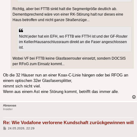
Richtig, aber bei FTTB sinkt halt die Segmentgröße deutlich ab.
Dementsprechend wäre von einer RK-Störung halt nur dieses eine
Haus betroffen und nicht ganze Straßenzüge...
Nicht jeder hat ein EFH, wo FTTB wie FTTH ist und der GF-Router
im Keller/Hausanschlussraum direkt an die Faser angeschlossen
ist.
Wobei VF bei FTTB keine Glasfaserrouter einsetzt, sondern DOCSIS
per RFoG zum Einsatz kommt...
Ob die 32 Häuser nun an einer Koax-C-Linie hängen oder bei RFOG an
einem optischen 32er Glasfasersplitter,
nimmt sich nicht viel.
Wenn aus einem Ast eine Störung kommt, betrifft das immer alle.
Abraxxas
Insider
Re: Wie Vodafone verlorene Kundschaft zurückgewinnen will
Beitrag
24.05.2026, 22:29