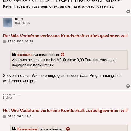
Nicht jeder hat ein EFH, wo FTTB wie FTTH ist und der GF-Router im
Keller/Hausanschlussraum direkt an die Faser angeschlossen ist.
Blue7
Kabelfreak
Re: Wie Vodafone verlorene Kundschaft zurückgewinnen will
Beitrag
24.05.2026, 07:45
berlin69er
hat geschrieben:
Aber was bekommt man bei VF für diese 9,99 Euro und was bietet
dagegen die Konkurrenz?
So sieht es aus. Wie ursprungs geschrieben, dass Programmangebot
wird immer weniger
reneromann
Insider
Re: Wie Vodafone verlorene Kundschaft zurückgewinnen will
Beitrag
24.05.2026, 17:21
Besserwisser
hat geschrieben: