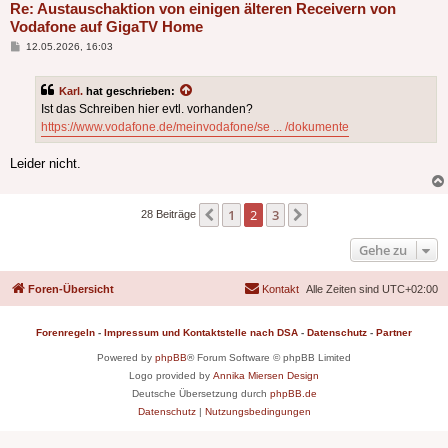
Re: Austauschaktion von einigen älteren Receivern von
Vodafone auf GigaTV Home
Beitrag
12.05.2026, 16:03
Karl.
hat geschrieben:
Ist das Schreiben hier evtl. vorhanden?
https://www.vodafone.de/meinvodafone/se ... /dokumente
Leider nicht.
1
2
3
Vorherige
Nächste
28 Beiträge
Gehe zu
Foren-Übersicht
Kontakt
Alle Zeiten sind
UTC+02:00
Forenregeln
-
Impressum und Kontaktstelle nach DSA
-
Datenschutz
-
Partner
Powered by
phpBB
® Forum Software © phpBB Limited
Logo provided by
Annika Miersen Design
Deutsche Übersetzung durch
phpBB.de
Datenschutz
|
Nutzungsbedingungen