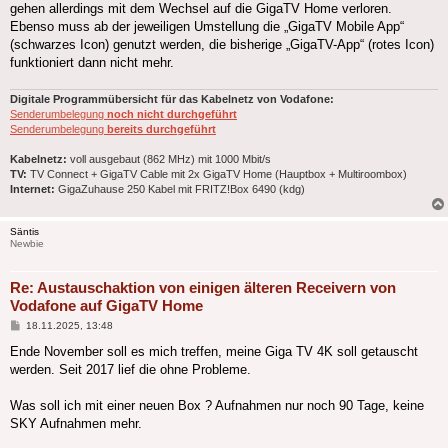
gehen allerdings mit dem Wechsel auf die GigaTV Home verloren.
Ebenso muss ab der jeweiligen Umstellung die „GigaTV Mobile App“
(schwarzes Icon) genutzt werden, die bisherige „GigaTV-App“ (rotes Icon)
funktioniert dann nicht mehr.
Digitale Programmübersicht für das Kabelnetz von Vodafone:
Senderumbelegung
noch nicht durchgeführt
Senderumbelegung
bereits durchgeführt
Kabelnetz:
voll ausgebaut (862 MHz) mit 1000 Mbit/s
TV:
TV Connect + GigaTV Cable mit 2x GigaTV Home (Hauptbox + Multiroombox)
Internet:
GigaZuhause 250 Kabel mit FRITZ!Box 6490 (kdg)
Säntis
Newbie
Re: Austauschaktion von einigen älteren Receivern von
Vodafone auf GigaTV Home
Beitrag
18.11.2025, 13:48
Ende November soll es mich treffen, meine Giga TV 4K soll getauscht
werden. Seit 2017 lief die ohne Probleme.
Was soll ich mit einer neuen Box ? Aufnahmen nur noch 90 Tage, keine
SKY Aufnahmen mehr.