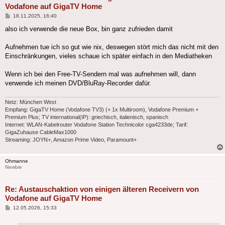
Vodafone auf GigaTV Home
Beitrag
18.11.2025, 16:40
also ich verwende die neue Box, bin ganz zufrieden damit
Aufnehmen tue ich so gut wie nix, deswegen stört mich das nicht mit den
Einschränkungen, vieles schaue ich später einfach in den Mediatheken
Wenn ich bei den Free-TV-Sendern mal was aufnehmen will, dann
verwende ich meinen DVD/BluRay-Recorder dafür.
Netz: München West
Empfang: GigaTV Home (Vodafone TV3) (+ 1x Multiroom), Vodafone Premium +
Premium Plus; TV international(IP): griechisch, italienisch, spanisch
Internet: WLAN-Kabelrouter Vodafone Station Technicolor cga4233de; Tarif:
GigaZuhause CableMax1000
Streaming: JOYN+, Amazon Prime Video, Paramount+
Ohmanne
Newbie
Re: Austauschaktion von einigen älteren Receivern von
Vodafone auf GigaTV Home
Beitrag
12.05.2026, 15:33