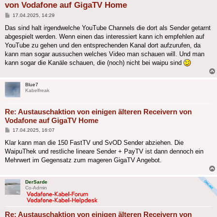
von Vodafone auf GigaTV Home
Beitrag
17.04.2025, 14:29
Das sind halt irgendwelche YouTube Channels die dort als Sender getarnt
abgespielt werden. Wenn einen das interessiert kann ich empfehlen auf
YouTube zu gehen und den entsprechenden Kanal dort aufzurufen, da
kann man sogar aussuchen welches Video man schauen will. Und man
kann sogar die Kanäle schauen, die (noch) nicht bei waipu sind
Blue7
Kabelfreak
Re: Austauschaktion von einigen älteren Receivern von
Vodafone auf GigaTV Home
Beitrag
17.04.2025, 16:07
Klar kann man die 150 FastTV und SvOD Sender abziehen. Die
WaipuThek und restliche lineare Sender + PayTV ist dann dennoch ein
Mehrwert im Gegensatz zum mageren GigaTV Angebot.
DerSarde
Co-Admin
Re: Austauschaktion von einigen älteren Receivern von