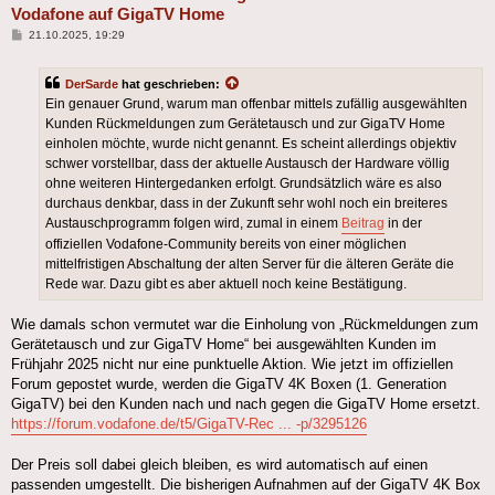
Vodafone auf GigaTV Home
Beitrag
21.10.2025, 19:29
DerSarde
hat geschrieben:
Ein genauer Grund, warum man offenbar mittels zufällig ausgewählten
Kunden Rückmeldungen zum Gerätetausch und zur GigaTV Home
einholen möchte, wurde nicht genannt. Es scheint allerdings objektiv
schwer vorstellbar, dass der aktuelle Austausch der Hardware völlig
ohne weiteren Hintergedanken erfolgt. Grundsätzlich wäre es also
durchaus denkbar, dass in der Zukunft sehr wohl noch ein breiteres
Austauschprogramm folgen wird, zumal in einem
Beitrag
in der
offiziellen Vodafone-Community bereits von einer möglichen
mittelfristigen Abschaltung der alten Server für die älteren Geräte die
Rede war. Dazu gibt es aber aktuell noch keine Bestätigung.
Wie damals schon vermutet war die Einholung von „Rückmeldungen zum
Gerätetausch und zur GigaTV Home“ bei ausgewählten Kunden im
Frühjahr 2025 nicht nur eine punktuelle Aktion. Wie jetzt im offiziellen
Forum gepostet wurde, werden die GigaTV 4K Boxen (1. Generation
GigaTV) bei den Kunden nach und nach gegen die GigaTV Home ersetzt.
https://forum.vodafone.de/t5/GigaTV-Rec ... -p/3295126
Der Preis soll dabei gleich bleiben, es wird automatisch auf einen
passenden umgestellt. Die bisherigen Aufnahmen auf der GigaTV 4K Box