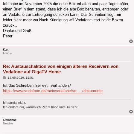
Ich habe im November 2025 die neue Box erhalten und paar Tage später
einen Brief in dem stand, dass ich die alte Box behalten, entsorgen oder
an Vodafone zur Entsorgung schicken kann. Das Schreiben liegt mir
leider nicht mehr vor.Nach Kündigung will Vodafone jetzt beide Boxen
zurück..
Danke und Gruß
Peter
Karl.
Insider
Re: Austauschaktion von einigen älteren Receivern von
Vodafone auf GigaTV Home
Beitrag
12.05.2026, 15:51
Ist das Schreiben hier evtl. vorhanden?
https://www.vodafone.de/meinvodafone/se ... /dokumente
Ich streite nicht.
Ich erkläre nur, warum ich Recht habe und Du nicht!
Ohmanne
Newbie