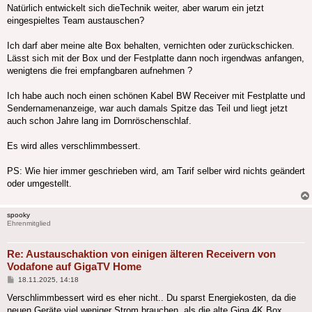
Natürlich entwickelt sich dieTechnik weiter, aber warum ein jetzt
eingespieltes Team austauschen?
Ich darf aber meine alte Box behalten, vernichten oder zurückschicken.
Lässt sich mit der Box und der Festplatte dann noch irgendwas anfangen,
wenigtens die frei empfangbaren aufnehmen ?
Ich habe auch noch einen schönen Kabel BW Receiver mit Festplatte und
Sendernamenanzeige, war auch damals Spitze das Teil und liegt jetzt
auch schon Jahre lang im Dornröschenschlaf.
Es wird alles verschlimmbessert.
PS: Wie hier immer geschrieben wird, am Tarif selber wird nichts geändert
oder umgestellt.
spooky
Ehrenmitglied
Re: Austauschaktion von einigen älteren Receivern von
Vodafone auf GigaTV Home
Beitrag
18.11.2025, 14:18
Verschlimmbessert wird es eher nicht.. Du sparst Energiekosten, da die
neuen Geräte viel weniger Strom brauchen, als die alte Giga 4K Box