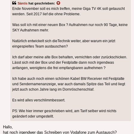
Säntis
hat geschrieben:
Ende November soll es mich treffen, meine Giga TV 4K soll getauscht
werden. Seit 2017 lief die ohne Probleme.
Was soll ich mit einer neuen Box ? Aufnahmen nur noch 90 Tage, keine
SKY Aufnahmen mehr.
Natürlich entwickelt sich dieTechnik weiter, aber warum ein jetzt
eingespieltes Team austauschen?
Ich darf aber meine alte Box behalten, vernichten oder zurückschicken.
Lässt sich mit der Box und der Festplatte dann noch irgendwas
anfangen, wenigtens die frei empfangbaren aufnehmen ?
Ich habe auch noch einen schönen Kabel BW Receiver mit Festplatte
und Sendernamenanzeige, war auch damals Spitze das Teil und liegt
jetzt auch schon Jahre lang im Dornröschenschlaf.
Es wird alles verschlimmbessert.
PS: Wie hier immer geschrieben wird, am Tarif selber wird nichts
geändert oder umgestellt.
Hallo,
hat noch irgendwer das Schreiben von Vodafone zum Austausch?