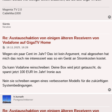
Magenta TV 2.0
CableMax1000
Säntis
Newbie
Re: Austauschaktion von einigen älteren Receivern von
Vodafone auf GigaTV Home
Beitrag
18.11.2025, 16:28
Wegen ein paar Cent im Jahr? Das ist kein Argument, mal abgesehen hat
mich das noch nie interessiert was so ein Gerät an Stromkosten kostet.
Da kann Vodafone reinschreiben: Deine Box wird jetzt getauscht, du
sparst jetzt 100 EUR Im Jahr! Ironie aus
Nein sie schreiben wegen eines verbesserten Modells für die zukünftigen
Systembedingungen.
h.kunath
Fortgeschrittener
Re: Austauschaktion von einigen älteren Receivern von