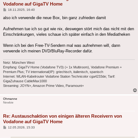
Vodafone auf GigaTV Home
Beitrag
18.11.2025, 16:40
also ich verwende die neue Box, bin ganz zufrieden damit
Aufnehmen tue ich so gut wie nix, deswegen stört mich das nicht mit den
Einschränkungen, vieles schaue ich später einfach in den Mediatheken
Wenn ich bei den Free-TV-Sendern mal was aufnehmen will, dann
verwende ich meinen DVD/BluRay-Recorder dafür.
Netz: München West
Empfang: GigaTV Home (Vodafone TV3) (+ 1x Multiroom), Vodafone Premium +
Premium Plus; TV international(IP): griechisch, italienisch, spanisch
Internet: WLAN-Kabelrouter Vodafone Station Technicolor cga4233de; Tarif:
GigaZuhause CableMax1000
Streaming: JOYN+, Amazon Prime Video, Paramount+
Ohmanne
Newbie
Re: Austauschaktion von einigen älteren Receivern von
Vodafone auf GigaTV Home
Beitrag
12.05.2026, 15:33