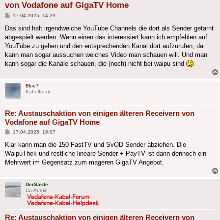
von Vodafone auf GigaTV Home
Beitrag
17.04.2025, 14:29
Das sind halt irgendwelche YouTube Channels die dort als Sender getarnt
abgespielt werden. Wenn einen das interessiert kann ich empfehlen auf
YouTube zu gehen und den entsprechenden Kanal dort aufzurufen, da
kann man sogar aussuchen welches Video man schauen will. Und man
kann sogar die Kanäle schauen, die (noch) nicht bei waipu sind
Blue7
Kabelfreak
Re: Austauschaktion von einigen älteren Receivern von
Vodafone auf GigaTV Home
Beitrag
17.04.2025, 16:07
Klar kann man die 150 FastTV und SvOD Sender abziehen. Die
WaipuThek und restliche lineare Sender + PayTV ist dann dennoch ein
Mehrwert im Gegensatz zum mageren GigaTV Angebot.
DerSarde
Co-Admin
Re: Austauschaktion von einigen älteren Receivern von