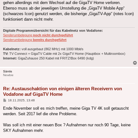
gehen allerdings mit dem Wechsel auf die GigaTV Home verloren.
Ebenso muss ab der jeweiligen Umstellung die „GigaTV Mobile App“
(schwarzes Icon) genutzt werden, die bisherige „GigaTV-App“ (rotes Icon)
funktioniert dann nicht mehr.
Digitale Programmübersicht für das Kabelnetz von Vodafone:
Senderumbelegung
noch nicht durchgeführt
Senderumbelegung
bereits durchgeführt
Kabelnetz:
voll ausgebaut (862 MHz) mit 1000 Mbit/s
TV:
TV Connect + GigaTV Cable mit 2x GigaTV Home (Hauptbox + Multiroombox)
Internet:
GigaZuhause 250 Kabel mit FRITZ!Box 6490 (kdg)
Säntis
Newbie
Re: Austauschaktion von einigen älteren Receivern von
Vodafone auf GigaTV Home
Beitrag
18.11.2025, 13:48
Ende November soll es mich treffen, meine Giga TV 4K soll getauscht
werden. Seit 2017 lief die ohne Probleme.
Was soll ich mit einer neuen Box ? Aufnahmen nur noch 90 Tage, keine
SKY Aufnahmen mehr.