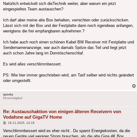
Natürlich entwickelt sich dieTechnik weiter, aber warum ein jetzt
eingespieltes Team austauschen?
Ich darf aber meine alte Box behalten, vernichten oder zurückschicken.
Lässt sich mit der Box und der Festplatte dann noch irgendwas anfangen,
wenigtens die frei empfangbaren aufnehmen ?
Ich habe auch noch einen schönen Kabel BW Receiver mit Festplatte und
Sendernamenanzeige, war auch damals Spitze das Teil und liegt jetzt
auch schon Jahre lang im Dornröschenschlaf.
Es wird alles verschlimmbessert.
PS: Wie hier immer geschrieben wird, am Tarif selber wird nichts geändert
oder umgestellt.
spooky
Ehrenmitglied
Re: Austauschaktion von einigen älteren Receivern von
Vodafone auf GigaTV Home
Beitrag
18.11.2025, 14:18
Verschlimmbessert wird es eher nicht.. Du sparst Energiekosten, da die
neuen Geräte viel weniger Strom brauchen, als die alte Giga 4K Box