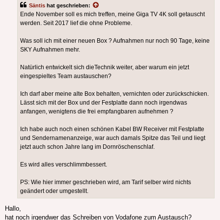
Säntis
hat geschrieben:
Ende November soll es mich treffen, meine Giga TV 4K soll getauscht
werden. Seit 2017 lief die ohne Probleme.
Was soll ich mit einer neuen Box ? Aufnahmen nur noch 90 Tage, keine
SKY Aufnahmen mehr.
Natürlich entwickelt sich dieTechnik weiter, aber warum ein jetzt
eingespieltes Team austauschen?
Ich darf aber meine alte Box behalten, vernichten oder zurückschicken.
Lässt sich mit der Box und der Festplatte dann noch irgendwas
anfangen, wenigtens die frei empfangbaren aufnehmen ?
Ich habe auch noch einen schönen Kabel BW Receiver mit Festplatte
und Sendernamenanzeige, war auch damals Spitze das Teil und liegt
jetzt auch schon Jahre lang im Dornröschenschlaf.
Es wird alles verschlimmbessert.
PS: Wie hier immer geschrieben wird, am Tarif selber wird nichts
geändert oder umgestellt.
Hallo,
hat noch irgendwer das Schreiben von Vodafone zum Austausch?