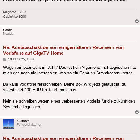
Magenta TV 2.0
CableMax1000
Säntis
Newbie
Re: Austauschaktion von einigen älteren Receivern von
Vodafone auf GigaTV Home
Beitrag
18.11.2025, 16:28
Wegen ein paar Cent im Jahr? Das ist kein Argument, mal abgesehen hat
mich das noch nie interessiert was so ein Gerät an Stromkosten kostet.
Da kann Vodafone reinschreiben: Deine Box wird jetzt getauscht, du
sparst jetzt 100 EUR Im Jahr! Ironie aus
Nein sie schreiben wegen eines verbesserten Modells für die zukünftigen
Systembedingungen.
h.kunath
Fortgeschrittener
Re: Austauschaktion von einigen älteren Receivern von