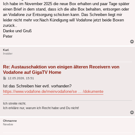
Ich habe im November 2025 die neue Box erhalten und paar Tage später
einen Brief in dem stand, dass ich die alte Box behalten, entsorgen oder
an Vodafone zur Entsorgung schicken kann. Das Schreiben liegt mir
leider nicht mehr vor.Nach Kündigung will Vodafone jetzt beide Boxen
zurück..
Danke und Gruß
Peter
Karl.
Insider
Re: Austauschaktion von einigen älteren Receivern von
Vodafone auf GigaTV Home
Beitrag
12.05.2026, 15:51
Ist das Schreiben hier evtl. vorhanden?
https://www.vodafone.de/meinvodafone/se ... /dokumente
Ich streite nicht.
Ich erkläre nur, warum ich Recht habe und Du nicht!
Ohmanne
Newbie