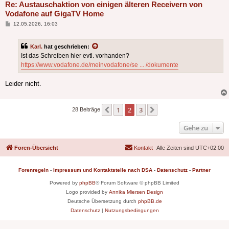
Re: Austauschaktion von einigen älteren Receivern von
Vodafone auf GigaTV Home
Beitrag
12.05.2026, 16:03
Karl.
hat geschrieben:
Ist das Schreiben hier evtl. vorhanden?
https://www.vodafone.de/meinvodafone/se ... /dokumente
Leider nicht.
1
2
3
Vorherige
Nächste
28 Beiträge
Gehe zu
Foren-Übersicht
Kontakt
Alle Zeiten sind
UTC+02:00
Forenregeln
-
Impressum und Kontaktstelle nach DSA
-
Datenschutz
-
Partner
Powered by
phpBB
® Forum Software © phpBB Limited
Logo provided by
Annika Miersen Design
Deutsche Übersetzung durch
phpBB.de
Datenschutz
|
Nutzungsbedingungen