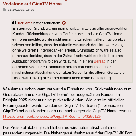
Vodafone auf GigaTV Home
Beitrag
21.10.2025, 19:29
DerSarde
hat geschrieben:
Ein genauer Grund, warum man offenbar mittels zufällig ausgewählten
Kunden Rückmeldungen zum Gerätetausch und zur GigaTV Home
einholen möchte, wurde nicht genannt. Es scheint allerdings objektiv
schwer vorstellbar, dass der aktuelle Austausch der Hardware völlig
ohne weiteren Hintergedanken erfolgt. Grundsätzlich wäre es also
durchaus denkbar, dass in der Zukunft sehr wohl noch ein breiteres
Austauschprogramm folgen wird, zumal in einem
Beitrag
in der
offiziellen Vodafone-Community bereits von einer möglichen
mittelfristigen Abschaltung der alten Server für die älteren Geräte die
Rede war. Dazu gibt es aber aktuell noch keine Bestätigung.
Wie damals schon vermutet war die Einholung von „Rückmeldungen zum
Gerätetausch und zur GigaTV Home“ bei ausgewählten Kunden im
Frühjahr 2025 nicht nur eine punktuelle Aktion. Wie jetzt im offiziellen
Forum gepostet wurde, werden die GigaTV 4K Boxen (1. Generation
GigaTV) bei den Kunden nach und nach gegen die GigaTV Home ersetzt.
https://forum.vodafone.de/t5/GigaTV-Rec ... -p/3295126
Der Preis soll dabei gleich bleiben, es wird automatisch auf einen
passenden umgestellt. Die bisherigen Aufnahmen auf der GigaTV 4K Box