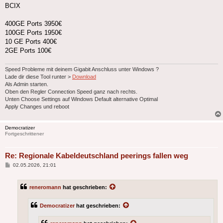
BCIX
400GE Ports 3950€
100GE Ports 1950€
10 GE Ports 400€
2GE Ports 100€
Speed Probleme mit deinem Gigabit Anschluss unter Windows ?
Lade dir diese Tool runter >
Download
Als Admin starten.
Oben den Regler Connection Speed ganz nach rechts.
Unten Choose Settings auf Windows Default alternative Optimal
Apply Changes und reboot
Democratizer
Fortgeschrittener
Re: Regionale Kabeldeutschland peerings fallen weg
Beitrag
02.05.2026, 21:01
reneromann
hat geschrieben:
Democratizer
hat geschrieben: