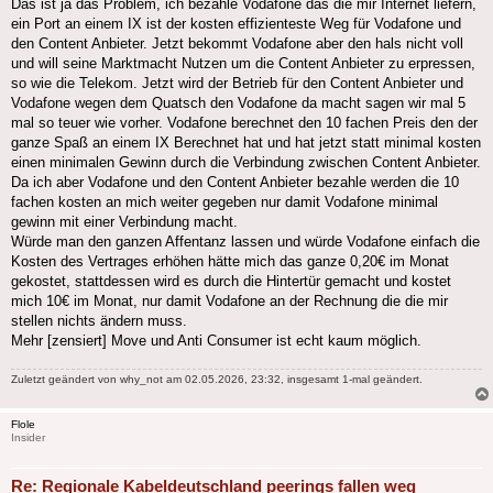
Das ist ja das Problem, ich bezahle Vodafone das die mir Internet liefern,
ein Port an einem IX ist der kosten effizienteste Weg für Vodafone und
den Content Anbieter. Jetzt bekommt Vodafone aber den hals nicht voll
und will seine Marktmacht Nutzen um die Content Anbieter zu erpressen,
so wie die Telekom. Jetzt wird der Betrieb für den Content Anbieter und
Vodafone wegen dem Quatsch den Vodafone da macht sagen wir mal 5
mal so teuer wie vorher. Vodafone berechnet den 10 fachen Preis den der
ganze Spaß an einem IX Berechnet hat und hat jetzt statt minimal kosten
einen minimalen Gewinn durch die Verbindung zwischen Content Anbieter.
Da ich aber Vodafone und den Content Anbieter bezahle werden die 10
fachen kosten an mich weiter gegeben nur damit Vodafone minimal
gewinn mit einer Verbindung macht.
Würde man den ganzen Affentanz lassen und würde Vodafone einfach die
Kosten des Vertrages erhöhen hätte mich das ganze 0,20€ im Monat
gekostet, stattdessen wird es durch die Hintertür gemacht und kostet
mich 10€ im Monat, nur damit Vodafone an der Rechnung die die mir
stellen nichts ändern muss.
Mehr [zensiert] Move und Anti Consumer ist echt kaum möglich.
Zuletzt geändert von
why_not
am 02.05.2026, 23:32, insgesamt 1-mal geändert.
Flole
Insider
Re: Regionale Kabeldeutschland peerings fallen weg