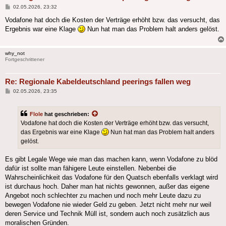
Beitrag
02.05.2026, 23:32
Vodafone hat doch die Kosten der Verträge erhöht bzw. das versucht, das
Ergebnis war eine Klage
Nun hat man das Problem halt anders gelöst.
why_not
Fortgeschrittener
Re: Regionale Kabeldeutschland peerings fallen weg
Beitrag
02.05.2026, 23:35
Flole
hat geschrieben:
Vodafone hat doch die Kosten der Verträge erhöht bzw. das versucht,
das Ergebnis war eine Klage
Nun hat man das Problem halt anders
gelöst.
Es gibt Legale Wege wie man das machen kann, wenn Vodafone zu blöd
dafür ist sollte man fähigere Leute einstellen. Nebenbei die
Wahrscheinlichkeit das Vodafone für den Quatsch ebenfalls verklagt wird
ist durchaus hoch. Daher man hat nichts gewonnen, außer das eigene
Angebot noch schlechter zu machen und noch mehr Leute dazu zu
bewegen Vodafone nie wieder Geld zu geben. Jetzt nicht mehr nur weil
deren Service und Technik Müll ist, sondern auch noch zusätzlich aus
moralischen Gründen.