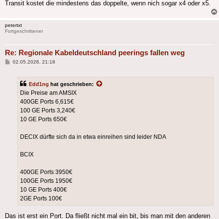
Transit kostet die mindestens das doppelte, wenn nich sogar x4 oder x5.
petertxt
Fortgeschrittener
Re: Regionale Kabeldeutschland peerings fallen weg
Beitrag
02.05.2026, 21:18
Edd1ng
hat geschrieben:
Die Preise am AMSIX
400GE Ports 6,615€
100 GE Ports 3,240€
10 GE Ports 650€
DECIX dürfte sich da in etwa einreihen sind leider NDA
BCIX
400GE Ports 3950€
100GE Ports 1950€
10 GE Ports 400€
2GE Ports 100€
Das ist erst ein Port. Da fließt nicht mal ein bit, bis man mit den anderen