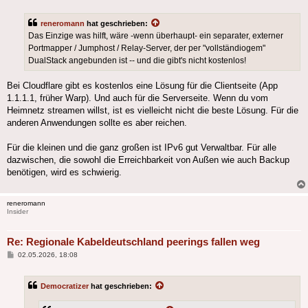
reneromann
hat geschrieben:
Das Einzige was hilft, wäre -wenn überhaupt- ein separater, externer
Portmapper / Jumphost / Relay-Server, der per "vollständiogem"
DualStack angebunden ist -- und die gibt's nicht kostenlos!
Bei Cloudflare gibt es kostenlos eine Lösung für die Clientseite (App
1.1.1.1, früher Warp). Und auch für die Serverseite. Wenn du vom
Heimnetz streamen willst, ist es vielleicht nicht die beste Lösung. Für die
anderen Anwendungen sollte es aber reichen.
Für die kleinen und die ganz großen ist IPv6 gut Verwaltbar. Für alle
dazwischen, die sowohl die Erreichbarkeit von Außen wie auch Backup
benötigen, wird es schwierig.
reneromann
Insider
Re: Regionale Kabeldeutschland peerings fallen weg
Beitrag
02.05.2026, 18:08
Democratizer
hat geschrieben: