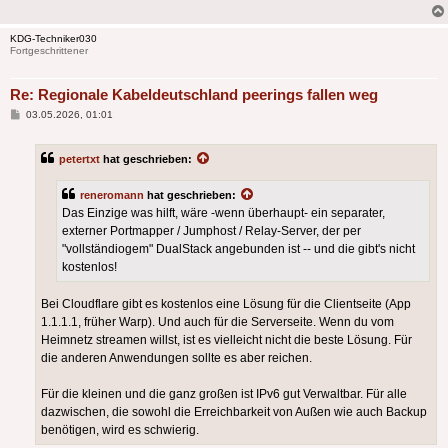
KDG-Techniker030
Fortgeschrittener
Re: Regionale Kabeldeutschland peerings fallen weg
Beitrag
03.05.2026, 01:01
petertxt
hat geschrieben:
reneromann
hat geschrieben:
Das Einzige was hilft, wäre -wenn überhaupt- ein separater,
externer Portmapper / Jumphost / Relay-Server, der per
"vollständiogem" DualStack angebunden ist -- und die gibt's nicht
kostenlos!
Bei Cloudflare gibt es kostenlos eine Lösung für die Clientseite (App
1.1.1.1, früher Warp). Und auch für die Serverseite. Wenn du vom
Heimnetz streamen willst, ist es vielleicht nicht die beste Lösung. Für
die anderen Anwendungen sollte es aber reichen.
Für die kleinen und die ganz großen ist IPv6 gut Verwaltbar. Für alle
dazwischen, die sowohl die Erreichbarkeit von Außen wie auch Backup
benötigen, wird es schwierig.