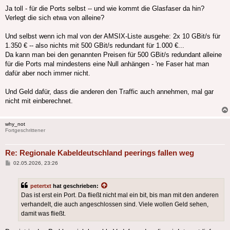
Ja toll - für die Ports selbst -- und wie kommt die Glasfaser da hin?
Verlegt die sich etwa von alleine?
Und selbst wenn ich mal von der AMSIX-Liste ausgehe: 2x 10 GBit/s für
1.350 € -- also nichts mit 500 GBit/s redundant für 1.000 €...
Da kann man bei den genannten Preisen für 500 GBit/s redundant alleine
für die Ports mal mindestens eine Null anhängen - 'ne Faser hat man
dafür aber noch immer nicht.
Und Geld dafür, dass die anderen den Traffic auch annehmen, mal gar
nicht mit einberechnet.
why_not
Fortgeschrittener
Re: Regionale Kabeldeutschland peerings fallen weg
Beitrag
02.05.2026, 23:26
petertxt
hat geschrieben:
Das ist erst ein Port. Da fließt nicht mal ein bit, bis man mit den anderen
verhandelt, die auch angeschlossen sind. Viele wollen Geld sehen,
damit was fließt.