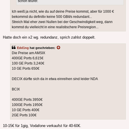
schon teurer.
Ich weiß ja nicht, wie du auf deine Preise kommst, aber für 1000 €
bekommst du definitiv keine 500 GBit/s redundant...
Streich Mal eher zwei Nullen bei der Geschwindigkeit weg, dann
kommst du vielleicht in eine realistischere Preisregion...
Hatte doch ein x2 wg. redundanz, sprich zahlst doppelt.
Edd1ng
hat geschrieben:
Die Preise am AMSIX
400GE Ports 6,615€
100 GE Ports 3,240€
10 GE Ports 650€
DECIX dürfte sich da in etwa einreihen sind leider NDA
BCIX
400GE Ports 3950€
100GE Ports 1950€
10 GE Ports 400€
2GE Ports 100€
10-15€ für 1gig, Vodafone verkaufst für 40-60€.