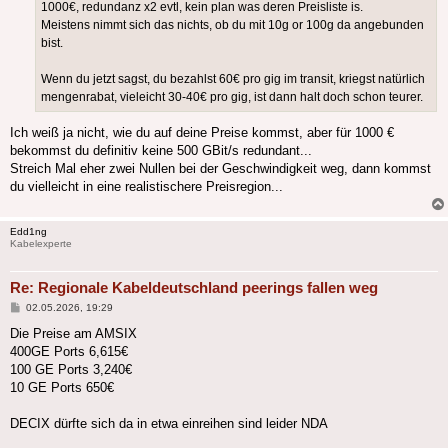
1000€, redundanz x2 evtl, kein plan was deren Preisliste is.
Meistens nimmt sich das nichts, ob du mit 10g or 100g da angebunden
bist.
Wenn du jetzt sagst, du bezahlst 60€ pro gig im transit, kriegst natürlich
mengenrabat, vieleicht 30-40€ pro gig, ist dann halt doch schon teurer.
Ich weiß ja nicht, wie du auf deine Preise kommst, aber für 1000 €
bekommst du definitiv keine 500 GBit/s redundant...
Streich Mal eher zwei Nullen bei der Geschwindigkeit weg, dann kommst
du vielleicht in eine realistischere Preisregion...
Edd1ng
Kabelexperte
Re: Regionale Kabeldeutschland peerings fallen weg
Beitrag
02.05.2026, 19:29
Die Preise am AMSIX
400GE Ports 6,615€
100 GE Ports 3,240€
10 GE Ports 650€
DECIX dürfte sich da in etwa einreihen sind leider NDA