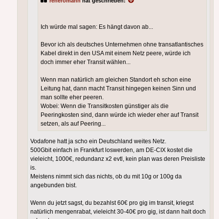
reneromann
hat geschrieben:
Ich würde mal sagen: Es hängt davon ab...
Bevor ich als deutsches Unternehmen ohne transatlantisches
Kabel direkt in den USA mit einem Netz peere, würde ich
doch immer eher Transit wählen...
Wenn man natürlich am gleichen Standort eh schon eine
Leitung hat, dann macht Transit hingegen keinen Sinn und
man sollte eher peeren.
Wobei: Wenn die Transitkosten günstiger als die
Peeringkosten sind, dann würde ich wieder eher auf Transit
setzen, als auf Peering...
Vodafone hatt ja scho ein Deutschland weites Netz.
500Gbit einfach in Frankfurt loswerden, am DE-CIX kostet die
vieleicht, 1000€, redundanz x2 evtl, kein plan was deren Preisliste
is.
Meistens nimmt sich das nichts, ob du mit 10g or 100g da
angebunden bist.
Wenn du jetzt sagst, du bezahlst 60€ pro gig im transit, kriegst
natürlich mengenrabat, vieleicht 30-40€ pro gig, ist dann halt doch