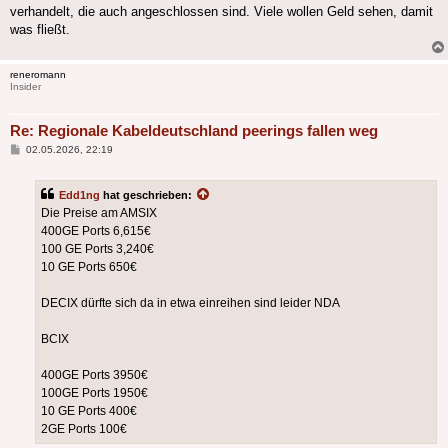
verhandelt, die auch angeschlossen sind. Viele wollen Geld sehen, damit
was fließt.
reneromann
Insider
Re: Regionale Kabeldeutschland peerings fallen weg
Beitrag
02.05.2026, 22:19
Edd1ng
hat geschrieben:
Die Preise am AMSIX
400GE Ports 6,615€
100 GE Ports 3,240€
10 GE Ports 650€
DECIX dürfte sich da in etwa einreihen sind leider NDA
BCIX
400GE Ports 3950€
100GE Ports 1950€
10 GE Ports 400€
2GE Ports 100€