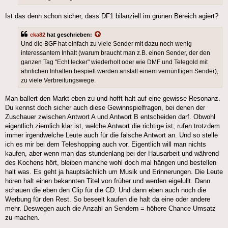
Ist das denn schon sicher, dass DF1 bilanziell im grünen Bereich agiert?
cka82
hat geschrieben:
Und die BGF hat einfach zu viele Sender mit dazu noch wenig
interessantem Inhalt (warum braucht man z.B. einen Sender, der den
ganzen Tag "Echt lecker" wiederholt oder wie DMF und Telegold mit
ähnlichen Inhalten bespielt werden anstatt einem vernünftigen Sender),
zu viele Verbreitungswege.
Man ballert den Markt eben zu und hofft halt auf eine gewisse Resonanz.
Du kennst doch sicher auch diese Gewinnspielfragen, bei denen der
Zuschauer zwischen Antwort A und Antwort B entscheiden darf. Obwohl
eigentlich ziemlich klar ist, welche Antwort die richtige ist, rufen trotzdem
immer irgendwelche Leute auch für die falsche Antwort an. Und so stelle
ich es mir bei dem Teleshopping auch vor. Eigentlich will man nichts
kaufen, aber wenn man das stundenlang bei der Hausarbeit und während
des Kochens hört, bleiben manche wohl doch mal hängen und bestellen
halt was. Es geht ja hauptsächlich um Musik und Erinnerungen. Die Leute
hören halt einen bekannten Titel von früher und werden eigelullt. Dann
schauen die eben den Clip für die CD. Und dann eben auch noch die
Werbung für den Rest. So beseelt kaufen die halt da eine oder andere
mehr. Deswegen auch die Anzahl an Sendern = höhere Chance Umsatz
zu machen.