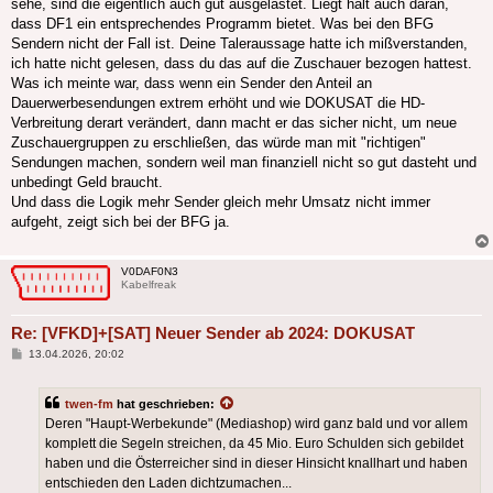
sehe, sind die eigentlich auch gut ausgelastet. Liegt halt auch daran,
dass DF1 ein entsprechendes Programm bietet. Was bei den BFG
Sendern nicht der Fall ist. Deine Taleraussage hatte ich mißverstanden,
ich hatte nicht gelesen, dass du das auf die Zuschauer bezogen hattest.
Was ich meinte war, dass wenn ein Sender den Anteil an
Dauerwerbesendungen extrem erhöht und wie DOKUSAT die HD-
Verbreitung derart verändert, dann macht er das sicher nicht, um neue
Zuschauergruppen zu erschließen, das würde man mit "richtigen"
Sendungen machen, sondern weil man finanziell nicht so gut dasteht und
unbedingt Geld braucht.
Und dass die Logik mehr Sender gleich mehr Umsatz nicht immer
aufgeht, zeigt sich bei der BFG ja.
V0DAF0N3
Kabelfreak
Re: [VFKD]+[SAT] Neuer Sender ab 2024: DOKUSAT
Beitrag
13.04.2026, 20:02
twen-fm
hat geschrieben:
Deren "Haupt-Werbekunde" (Mediashop) wird ganz bald und vor allem
komplett die Segeln streichen, da 45 Mio. Euro Schulden sich gebildet
haben und die Österreicher sind in dieser Hinsicht knallhart und haben
entschieden den Laden dichtzumachen...