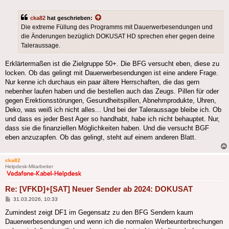
cka82
hat geschrieben:
Die extreme Füllung des Programms mit Dauerwerbesendungen und
die Änderungen bezüglich DOKUSAT HD sprechen eher gegen deine
Taleraussage.
Erklärtermaßen ist die Zielgruppe 50+. Die BFG versucht eben, diese zu
locken. Ob das gelingt mit Dauerwerbesendungen ist eine andere Frage.
Nur kenne ich durchaus ein paar ältere Herrschaften, die das gern
nebenher laufen haben und die bestellen auch das Zeugs. Pillen für oder
gegen Erektionsstörungen, Gesundheitspillen, Abnehmprodukte, Uhren,
Deko, was weiß ich nicht alles... Und bei der Taleraussage bleibe ich. Ob
und dass es jeder Best Ager so handhabt, habe ich nicht behauptet. Nur,
dass sie die finanziellen Möglichkeiten haben. Und die versucht BGF
eben anzuzapfen. Ob das gelingt, steht auf einem anderen Blatt.
cka82
Helpdesk-Mitarbeiter
Re: [VFKD]+[SAT] Neuer Sender ab 2024: DOKUSAT
Beitrag
31.03.2026, 10:33
Zumindest zeigt DF1 im Gegensatz zu den BFG Sendern kaum
Dauerwerbesendungen und wenn ich die normalen Werbeunterbrechungen