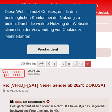
Inoffizielles Vodafone-Kabel-Forum
Diese Website nutzt Cookies, um dir den
Vodafone-Kabel-Helpdesk
bestmöglichen Komfort bei der Nutzung zu
FAQ
bieten. Durch die weitere Nutzung der Webseite
Foren-Übersicht
Offtopic
Medien
stimmst du der Verwendung von Cookies zu.
[VFKD]+[SAT] Neuer Sender ab 2024:
Mehr erfahren
DOKUSAT
Verstanden!
Forumsregeln
Forenregeln
Seite
11
von
11
1
7
8
9
10
11
Vorherige
106 Beiträge
…
V0DAF0N3
Kabelfreak
Re: [VFKD]+[SAT] Neuer Sender ab 2024: DOKUSAT
Beitrag
31.03.2026, 10:22
cka82
hat geschrieben:
Bezüglich "rentiert sich offenbar nicht" : DF1 beweist ja das Gegenteil -
hochwertiges Programm und in HD.