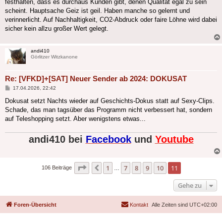
festhalten, dass es durchaus Kunden gibt, denen Qualität egal zu sein
scheint. Hauptsache Geiz ist geil. Haben manche so gelernt und
verinnerlicht. Auf Nachhaltigkeit, CO2-Abdruck oder faire Löhne wird dabei
sicher kein allzu großer Wert gelegt.
andi410
Görlitzer Witzkanone
Re: [VFKD]+[SAT] Neuer Sender ab 2024: DOKUSAT
Beitrag
17.04.2026, 22:42
Dokusat setzt Nachts wieder auf Geschichts-Dokus statt auf Sexy-Clips.
Schade, das man tagsüber das Programm nicht verbessert hat, sondern
auf Teleshopping setzt. Aber wenigstens etwas...
andi410 bei
Facebook
und
Youtube
Seite
11
von
11
1
7
8
9
10
11
Vorherige
106 Beiträge
…
Gehe zu
Foren-Übersicht
Kontakt
Alle Zeiten sind
UTC+02:00