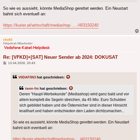
So wie es aussieht, könnte MediaShop gerettet werden. Ein Neustart
bahnt sich eventuell an:
https://kurier.at/wirtschaft/mediashop- ... /403150240
cka82
Helpdesk-Mitarbeiter
Re: [VFKD]+[SAT] Neuer Sender ab 2024: DOKUSAT
Beitrag
13.04.2026, 20:43
V0DAF0N3
hat geschrieben:
twen-fm
hat geschrieben:
Deren "Haupt-Werbekunde" (Mediashop) wird ganz bald und vor
allem komplett die Segeln streichen, da 45 Mio. Euro Schulden
sich gebildet haben und die Österreicher sind in dieser Hinsicht
knallhart und haben entschieden den Laden dichtzumachen...
So wie es aussieht, könnte MediaShop gerettet werden. Ein Neustart
bahnt sich eventuell an:
https://kurier.at/wirtschaft/mediashop- ... /403150240