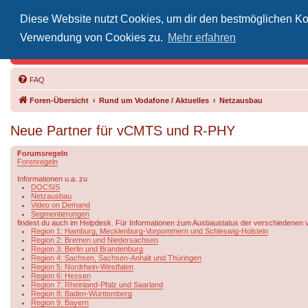
Diese Website nutzt Cookies, um dir den bestmöglichen Kom
Inoff
Verwendung von Cookies zu.
Mehr erfahren
Der Treffp
FAQ
Foren-Übersicht
Rund um Vodafone / Aktuelles
Netzausbau
Neue Partner für vCMTS und R-PHY
Forumsregeln
Forenregeln
Informationen u.a. zu
DOCSIS
Netzausbau
Video on Demand
Segmentierungen
findest du auch im Helpdesk. Für Informationen zum Ausbaustatus der verschiedenen 
Region 1: Hamburg, Mecklenburg-Vorpommern und Schleswig-Holstein
Region 2: Bremen und Niedersachsen
Region 3: Berlin und Brandenburg
Region 4: Sachsen, Sachsen-Anhalt und Thüringen
Region 5: Nordrhein-Westfalen
Region 6: Hessen
Region 7: Rheinland-Pfalz und Saarland
Region 8: Baden-Württemberg
Region 9: Bayern