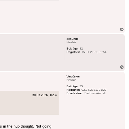
Na
ob
denunge
Newbie
Beiträge:
82
Registriert:
15.01.2021, 02:54
Na
ob
Verstärker.
Newbie
Beiträge:
25
Registriert:
02.04.2021, 01:22
Bundesland:
Sachsen-Anhalt
30.03.2026, 16:37
s in the hub though). Not going