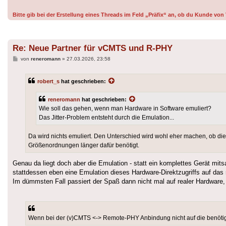
Bitte gib bei der Erstellung eines Threads im Feld „Präfix“ an, ob du Kunde v
Re: Neue Partner für vCMTS und R-PHY
Beitrag
von
reneromann
»
27.03.2026, 23:58
robert_s
hat geschrieben:
reneromann
hat geschrieben:
Wie soll das gehen, wenn man Hardware in Software emuliert?
Das Jitter-Problem entsteht durch die Emulation...
Da wird nichts emuliert. Den Unterschied wird wohl eher machen, ob 
Größenordnungen länger dafür benötigt.
Genau da liegt doch aber die Emulation - statt ein komplettes Gerät mit
stattdessen eben eine Emulation dieses Hardware-Direktzugriffs auf das
Im dümmsten Fall passiert der Spaß dann nicht mal auf realer Hardware, so
Wenn bei der (v)CMTS <-> Remote-PHY Anbindung nicht auf die benötigt