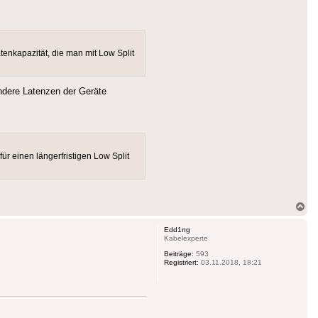
enkapazität, die man mit Low Split
dere Latenzen der Geräte
r einen längerfristigen Low Split
Na
ob
Edd1ng
Kabelexperte
Beiträge:
593
Registriert:
03.11.2018, 18:21