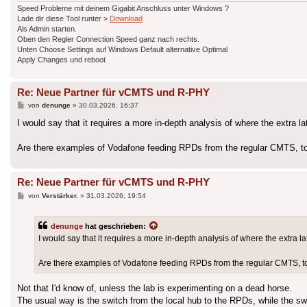
Speed Probleme mit deinem Gigabit Anschluss unter Windows ?
Lade dir diese Tool runter >
Download
Als Admin starten.
Oben den Regler Connection Speed ganz nach rechts.
Unten Choose Settings auf Windows Default alternative Optimal
Apply Changes und reboot
Re: Neue Partner für vCMTS und R-PHY
Beitrag
von
denunge
»
30.03.2026, 16:37
I would say that it requires a more in-depth analysis of where the extra l
Are there examples of Vodafone feeding RPDs from the regular CMTS, 
Re: Neue Partner für vCMTS und R-PHY
Beitrag
von
Verstärker.
»
31.03.2026, 19:54
denunge
hat geschrieben:
I would say that it requires a more in-depth analysis of where the extra la
Are there examples of Vodafone feeding RPDs from the regular CMTS, 
Not that I'd know of, unless the lab is experimenting on a dead horse.
The usual way is the switch from the local hub to the RPDs, while the sw