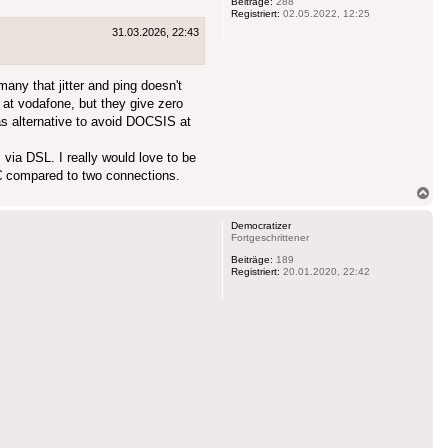
Beiträge:
288
Registriert:
02.05.2022, 12:25
31.03.2026, 22:43
any that jitter and ping doesn't
 at vodafone, but they give zero
s alternative to avoid DOCSIS at
ia DSL. I really would love to be
0+€ compared to two connections.
Na
ob
Democratizer
Fortgeschrittener
Beiträge:
189
Registriert:
20.01.2020, 22:42