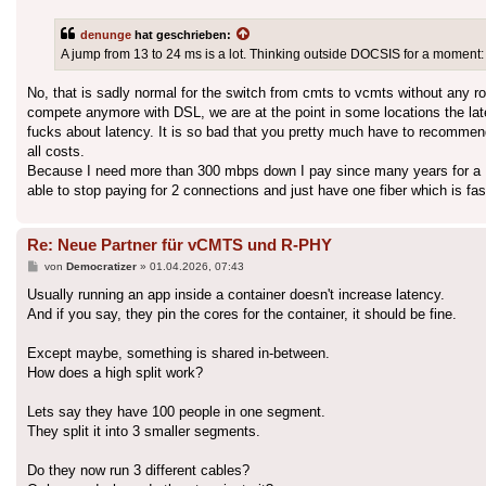
denunge
hat geschrieben:
A jump from 13 to 24 ms is a lot. Thinking outside DOCSIS for a moment
No, that is sadly normal for the switch from cmts to vcmts without any r
compete anymore with DSL, we are at the point in some locations the laten
fucks about latency. It is so bad that you pretty much have to recom
all costs.
Because I need more than 300 mbps down I pay since many years for a D
able to stop paying for 2 connections and just have one fiber which is fa
Re: Neue Partner für vCMTS und R-PHY
Beitrag
von
Democratizer
»
01.04.2026, 07:43
Usually running an app inside a container doesn't increase latency.
And if you say, they pin the cores for the container, it should be fine.
Except maybe, something is shared in-between.
How does a high split work?
Lets say they have 100 people in one segment.
They split it into 3 smaller segments.
Do they now run 3 different cables?