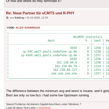
Or how and where do they terminate it?
Re: Neue Partner für vCMTS und R-PHY
Beitrag
von
Edd1ng
»
01.04.2026, 12:35
CODE:
ALLES AUSWÄHLEN
|-----------------------------------------------------------
|                                      WinMTR statistics    
|                       Host              -   %  | Sent | Re
|------------------------------------------------|------|---
|                                    XXXX -    0 | 1258 | 12
|        ip-XXX.um27.pools.vodafone-ip.de -    0 | 1258 | 12
|       ip-XXXX.um21.pools.vodafone-ip.de -    0 | 1257 | 12
|                                    XXXX -    0 | 1258 | 12
|                            162.158.84.8 -    0 | 1258 | 12
|                           162.158.84.79 -    2 | 1224 | 12
|                          162.158.84.227 -    1 | 1253 | 12
|                         one.one.one.one -    0 | 1257 | 12
|________________________________________________|______|__
The difference between the minimum avg and worst is insane, and it gets 
Best are only so low bcs i had some low Upstream running
Speed Probleme mit deinem Gigabit Anschluss unter Windows ?
Lade dir diese Tool runter >
Download