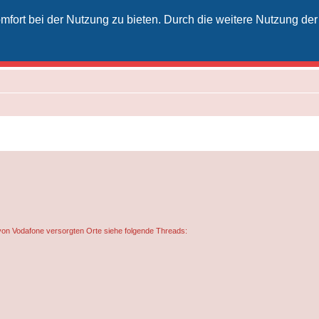
fort bei der Nutzung zu bieten. Durch die weitere Nutzung der
izielles Vodafone-Kabel-Forum
unkt für Kabelkunden von Vodafone - von Kunden für Kunden
von Vodafone versorgten Orte siehe folgende Threads: