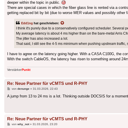
deeper within the topic in public.
There are special cases in which the fiber glass line is rented via a cont
getting replaced bit by bit (due to worse MER values and possibly other f
Edd1ng
hat geschrieben:
I think it's purely due to a conservatively configured scheduler. Several p
My average latency is about 4 ms higher than on the bare-metal Arris C
The jitter has also increased a lot.
That said, I still see the 4-5 ms minimum when pushing upstream traffic, so
I have to agree on the latency going higher. With a CASA C100G, the co
With the switch CableOS, the latency has risen to something around 24ms,
Verstärker
Punkt
Re: Neue Partner für vCMTS und R-PHY
Beitrag
von
denunge
»
31.03.2026, 22:43
A jump from 13 to 24 ms is a lot. Thinking outside DOCSIS for a moment
Re: Neue Partner für vCMTS und R-PHY
Beitrag
von
why_not
»
31.03.2026, 23:20