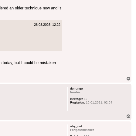
idered an older technique now and is
28.03.2026, 12:22
n today, but I could be mistaken.
Na
ob
denunge
Newbie
Beiträge:
82
Registriert:
15.01.2021, 02:54
Na
ob
why_not
Fortgeschrittener