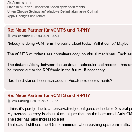
Als Admin starten.
Oben den Regler Connection Speed ganz nach rechts.
Unten Choose Settings auf Windows Default alternative Optimal
Apply Changes und reboot
Re: Neue Partner für vCMTS und R-PHY
Beitrag
von
denunge
»
28.03.2026, 00:31
Nobody is doing vCMTS in the public cloud today. Will it come? Maybe.
The vCMTS of today uses containers only, no virtual machines. Each ser
The distance/delay between the upstream scheduler and modems has an i
be moved out to the RPD/node in the future, if necessary.
Has the distance been increased in Vodafone's deployments?
Re: Neue Partner für vCMTS und R-PHY
Beitrag
von
Edd1ng
»
28.03.2026, 12:22
I think it's purely due to a conservatively configured scheduler. Several p
My average latency is about 4 ms higher than on the bare-metal Arris C
The jitter has also increased a lot.
That said, I still see the 4-5 ms minimum when pushing upstream traffic, s