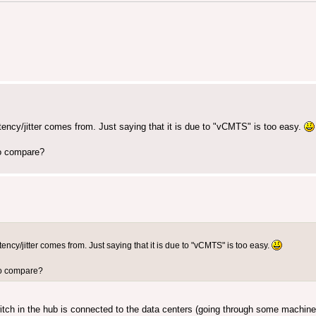
atency/jitter comes from. Just saying that it is due to "vCMTS" is too easy.
to compare?
tency/jitter comes from. Just saying that it is due to "vCMTS" is too easy.
to compare?
itch in the hub is connected to the data centers (going through some machine