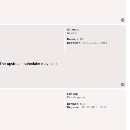
Na
ob
denunge
Newbie
Beiträge:
82
Registriert:
15.01.2021, 02:54
. The upstream scheduler may also
Na
ob
Edd1ng
Kabelexperte
Beiträge:
593
Registriert:
03.11.2018, 18:21