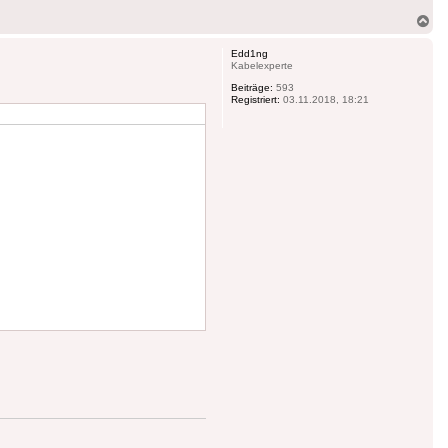
Na
ob
Edd1ng
Kabelexperte
Beiträge:
593
Registriert:
03.11.2018, 18:21