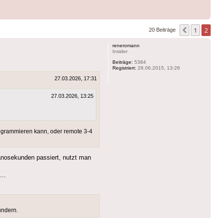
1
2
Vorherig
20 Beiträge
reneromann
Insider
Beiträge:
5384
Registriert:
28.06.2015, 13:26
27.03.2026, 17:31
27.03.2026, 13:25
ogrammieren kann, oder remote 3-4
Nanosekunden passiert, nutzt man
...
undern.