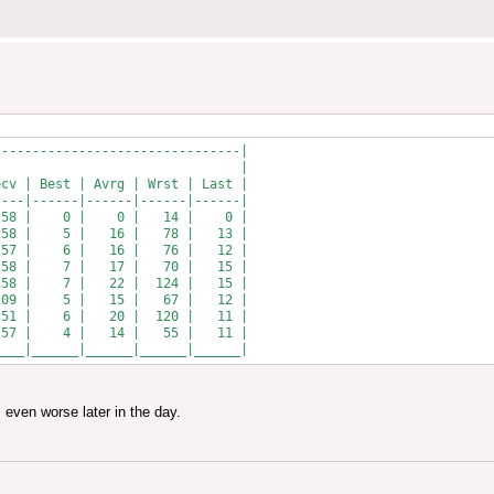
-------------------------------|

                               |

cv | Best | Avrg | Wrst | Last |

---|------|------|------|------|

58 |    0 |    0 |   14 |    0 |

58 |    5 |   16 |   78 |   13 |

57 |    6 |   16 |   76 |   12 |

58 |    7 |   17 |   70 |   15 |

58 |    7 |   22 |  124 |   15 |

09 |    5 |   15 |   67 |   12 |

51 |    6 |   20 |  120 |   11 |

57 |    4 |   14 |   55 |   11 |

____|______|______|______|______|
even worse later in the day.