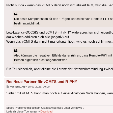
Nicht nur da - wenn das vCMTS dann noch virtualisiert läuft, wird die Sa
Die beste Kompensation für den "Trägheitsnachteil" von Remote-PHY sol
bestimmt nicht hat.
Low-Latency-DOCSIS und vCMTS mit rPHY widersprechen sich eigentlich
dazwischen addieren sich alle (negativ) auf.
Wenn das vCMTS dann nicht mal ortsnah liegt, wird es noch schlimmer..
Also könnten die negativen Effekte daher rühren, dass Remote-PHY mit L
Betrieb eigentlich nicht angedacht war...
Ein Teil sicherlich, aber alleine die Latenz der Netzwerkverbindung zw
Re: Neue Partner für vCMTS und R-PHY
Beitrag
von
Edd1ng
»
28.03.2026, 00:00
Selbst mit vCMTS kann man noch auf einer Analogen Node hängen, we
Speed Probleme mit deinem Gigabit Anschluss unter Windows ?
Lade dir diese Tool runter >
Download