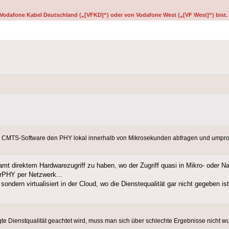
on Vodafone Kabel Deutschland („[VFKD]“) oder von Vodafone West („[VF West]“) bist.
die CMTS-Software den PHY lokal innerhalb von Mikrosekunden abfragen und umpr
samt direktem Hardwarezugriff zu haben, wo der Zugriff quasi in Mikro- oder 
 rPHY per Netzwerk...
ndern virtualisiert in der Cloud, wo die Dienstequalität gar nicht gegeben ist
e Dienstqualität geachtet wird, muss man sich über schlechte Ergebnisse nicht w