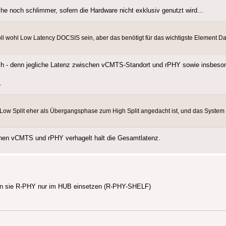
che noch schlimmer, sofern die Hardware nicht exklusiv genutzt wird...
l wohl Low Latency DOCSIS sein, aber das benötigt für das wichtigste Element Dat
 - denn jegliche Latenz zwischen vCMTS-Standort und rPHY sowie insbeson
.
ow Split eher als Übergangsphase zum High Split angedacht ist, und das System fü
ischen vCMTS und rPHY verhagelt halt die Gesamtlatenz.
nn sie R-PHY nur im HUB einsetzen (R-PHY-SHELF)