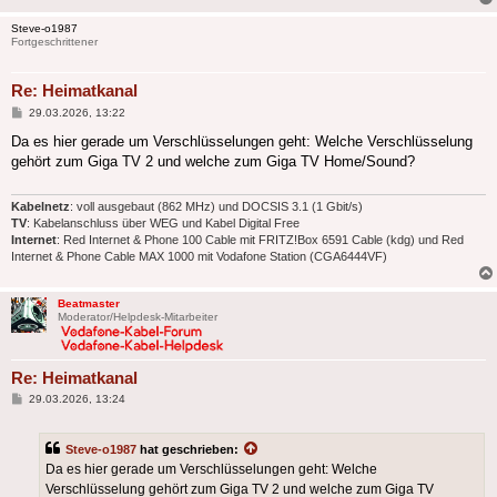
Steve-o1987
Fortgeschrittener
Re: Heimatkanal
Beitrag
29.03.2026, 13:22
Da es hier gerade um Verschlüsselungen geht: Welche Verschlüsselung
gehört zum Giga TV 2 und welche zum Giga TV Home/Sound?
Kabelnetz
: voll ausgebaut (862 MHz) und DOCSIS 3.1 (1 Gbit/s)
TV
: Kabelanschluss über WEG und Kabel Digital Free
Internet
: Red Internet & Phone 100 Cable mit FRITZ!Box 6591 Cable (kdg) und Red
Internet & Phone Cable MAX 1000 mit Vodafone Station (CGA6444VF)
Beatmaster
Moderator/Helpdesk-Mitarbeiter
Re: Heimatkanal
Beitrag
29.03.2026, 13:24
Steve-o1987
hat geschrieben:
Da es hier gerade um Verschlüsselungen geht: Welche
Verschlüsselung gehört zum Giga TV 2 und welche zum Giga TV