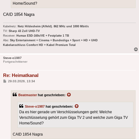
Home/Sound?
CAID 1854 Nagra
Kabelnetz:
Netz Hildesheim (Alfeld). 862 MHz und 1000 Mbit/s
TV:
Sharp 43 Zoll UHD-TV
Receiver:
Humax ESD-160c/VE + Festplatte 1 TB
Abo:
Sky Entertainment + Cinema + Bundesliga + Sport + HD + UHD
Kabelanschluss Comfort HD + Kabel Premium Total
Steve-o1987
Fortgeschrittener
Re: Heimatkanal
Beitrag
29.03.2026, 13:34
Beatmaster
hat geschrieben:
Steve-o1987
hat geschrieben:
Da es hier gerade um Verschlüsselungen geht: Welche
Verschlüsselung gehört zum Giga TV 2 und welche zum Giga TV
Home/Sound?
CAID 1854 Nagra