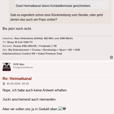
Grad Heimatkanal übers Kontaktformular geschrieben.
Gab es eigentlich schon eine Rückmeldung vom Sender, oder geht
denen das auch am Popo vorbei?
Bis jetzt noch nicht.
Kabelnetz:
Netz Hildesheim (Alfeld). 862 MHz und 1000 Mbit/s
TV:
Sharp 43 Zoll UHD-TV
Receiver:
Humax ESD-160c/VE + Festplatte 1 TB
Abo:
Sky Entertainment + Cinema + Bundesliga + Sport + HD + UHD
Kabelanschluss Comfort HD + Kabel Premium Total
DVB Man
Fortgeschrittener
Re: Heimatkanal
Beitrag
30.03.2026, 20:29
Nope, ich habe auch keine Antwort erhalten.
Juckt anscheinend auch niemanden.
Aber wir sollen uns ja in Geduld üben