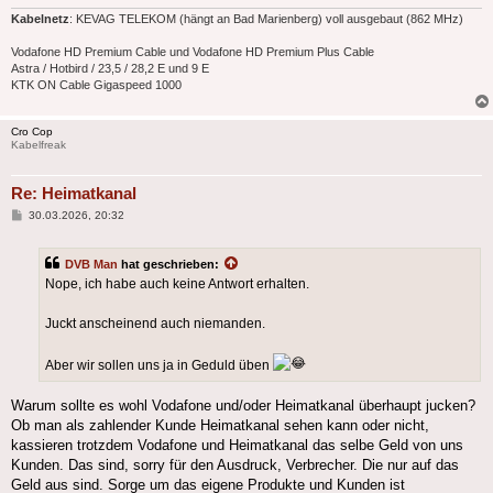
Kabelnetz
: KEVAG TELEKOM (hängt an Bad Marienberg) voll ausgebaut (862 MHz)
Vodafone HD Premium Cable und Vodafone HD Premium Plus Cable
Astra / Hotbird / 23,5 / 28,2 E und 9 E
KTK ON Cable Gigaspeed 1000
Cro Cop
Kabelfreak
Re: Heimatkanal
Beitrag
30.03.2026, 20:32
DVB Man
hat geschrieben:
Nope, ich habe auch keine Antwort erhalten.
Juckt anscheinend auch niemanden.
Aber wir sollen uns ja in Geduld üben
Warum sollte es wohl Vodafone und/oder Heimatkanal überhaupt jucken?
Ob man als zahlender Kunde Heimatkanal sehen kann oder nicht,
kassieren trotzdem Vodafone und Heimatkanal das selbe Geld von uns
Kunden. Das sind, sorry für den Ausdruck, Verbrecher. Die nur auf das
Geld aus sind. Sorge um das eigene Produkte und Kunden ist