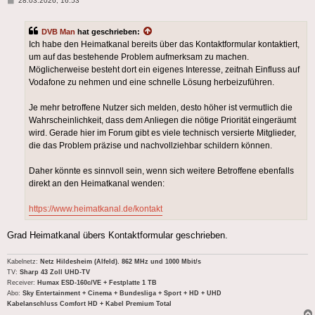
28.03.2026, 16:53
DVB Man
hat geschrieben:
Ich habe den Heimatkanal bereits über das Kontaktformular kontaktiert,
um auf das bestehende Problem aufmerksam zu machen.
Möglicherweise besteht dort ein eigenes Interesse, zeitnah Einfluss auf
Vodafone zu nehmen und eine schnelle Lösung herbeizuführen.
Je mehr betroffene Nutzer sich melden, desto höher ist vermutlich die
Wahrscheinlichkeit, dass dem Anliegen die nötige Priorität eingeräumt
wird. Gerade hier im Forum gibt es viele technisch versierte Mitglieder,
die das Problem präzise und nachvollziehbar schildern können.
Daher könnte es sinnvoll sein, wenn sich weitere Betroffene ebenfalls
direkt an den Heimatkanal wenden:
https://www.heimatkanal.de/kontakt
Grad Heimatkanal übers Kontaktformular geschrieben.
Kabelnetz:
Netz Hildesheim (Alfeld). 862 MHz und 1000 Mbit/s
TV:
Sharp 43 Zoll UHD-TV
Receiver:
Humax ESD-160c/VE + Festplatte 1 TB
Abo:
Sky Entertainment + Cinema + Bundesliga + Sport + HD + UHD
Kabelanschluss Comfort HD + Kabel Premium Total