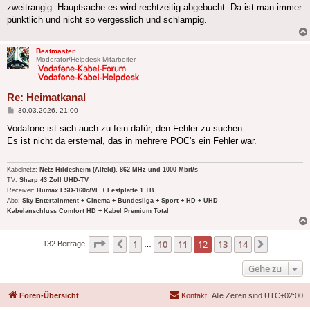
zweitrangig. Hauptsache es wird rechtzeitig abgebucht. Da ist man immer
pünktlich und nicht so vergesslich und schlampig.
Beatmaster
Moderator/Helpdesk-Mitarbeiter
Re: Heimatkanal
Beitrag
30.03.2026, 21:00
Vodafone ist sich auch zu fein dafür, den Fehler zu suchen.
Es ist nicht da erstemal, das in mehrere POC's ein Fehler war.
Kabelnetz:
Netz Hildesheim (Alfeld). 862 MHz und 1000 Mbit/s
TV:
Sharp 43 Zoll UHD-TV
Receiver:
Humax ESD-160c/VE + Festplatte 1 TB
Abo:
Sky Entertainment + Cinema + Bundesliga + Sport + HD + UHD
Kabelanschluss Comfort HD + Kabel Premium Total
Seite
12
von
14
1
10
11
12
13
14
Vorherige
Nächste
132 Beiträge
…
Gehe zu
Foren-Übersicht
Kontakt
Alle Zeiten sind
UTC+02:00