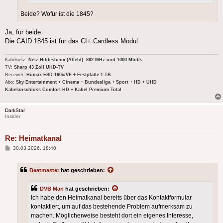
Beide? Wofür ist die 1845?
Ja, für beide.
Die CAID 1845 ist für das CI+ Cardless Modul
Kabelnetz:
Netz Hildesheim (Alfeld). 862 MHz und 1000 Mbit/s
TV:
Sharp 43 Zoll UHD-TV
Receiver:
Humax ESD-160c/VE + Festplatte 1 TB
Abo:
Sky Entertainment + Cinema + Bundesliga + Sport + HD + UHD
Kabelanschluss Comfort HD + Kabel Premium Total
DarkStar
Insider
Re: Heimatkanal
Beitrag
30.03.2026, 18:40
Beatmaster
hat geschrieben:
DVB Man
hat geschrieben:
Ich habe den Heimatkanal bereits über das Kontaktformular
kontaktiert, um auf das bestehende Problem aufmerksam zu
machen. Möglicherweise besteht dort ein eigenes Interesse,