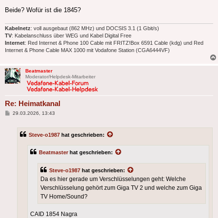
Beide? Wofür ist die 1845?
Kabelnetz
: voll ausgebaut (862 MHz) und DOCSIS 3.1 (1 Gbit/s)
TV
: Kabelanschluss über WEG und Kabel Digital Free
Internet
: Red Internet & Phone 100 Cable mit FRITZ!Box 6591 Cable (kdg) und Red
Internet & Phone Cable MAX 1000 mit Vodafone Station (CGA6444VF)
Beatmaster
Moderator/Helpdesk-Mitarbeiter
Re: Heimatkanal
Beitrag
29.03.2026, 13:43
Steve-o1987
hat geschrieben:
Beatmaster
hat geschrieben:
Steve-o1987
hat geschrieben:
Da es hier gerade um Verschlüsselungen geht: Welche
Verschlüsselung gehört zum Giga TV 2 und welche zum Giga
TV Home/Sound?
CAID 1854 Nagra