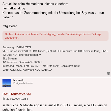
Aktuell ist beim Heimatkanal dieses zusehen:
heimatkanal.jpg
Könnte das im Zusammenhang mit der Umstellung bei Sky was zu tun
haben?
mfg Peter
Du hast keine ausreichende Berechtigung, um die Dateianhänge dieses Beitrags
anzusehen.
Samsung UE49NU7179
VU+ Duo 4K mit DVB-C FBC Tuner (G09 mit HD Premium und HD Premium Plus), DVB-
T2 Dual HD Tuner mit freenet.tv
Sky Stream
AV-Receiver: Denon AVR-S650H
Internet & Phone: FritzBox 6591 (mit Fritz 8.21), CableMax 1000
DAB+ Autoradio: Kenwood KDC-DAB41U
h.kunath
Fortgeschrittener
Re: Heimatkanal
Beitrag
23.03.2026, 13:53
in der GigaTV Mobile App ist er auf 988 in SD zu sehen, eine HD-Version
sehe ich (noch) nicht.