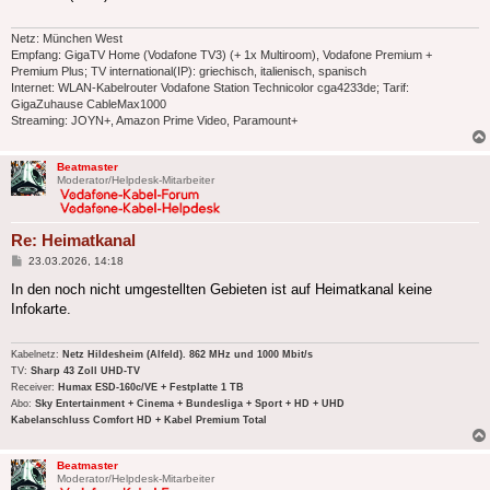
Netz: München West
Empfang: GigaTV Home (Vodafone TV3) (+ 1x Multiroom), Vodafone Premium +
Premium Plus; TV international(IP): griechisch, italienisch, spanisch
Internet: WLAN-Kabelrouter Vodafone Station Technicolor cga4233de; Tarif:
GigaZuhause CableMax1000
Streaming: JOYN+, Amazon Prime Video, Paramount+
Beatmaster
Moderator/Helpdesk-Mitarbeiter
Re: Heimatkanal
Beitrag
23.03.2026, 14:18
In den noch nicht umgestellten Gebieten ist auf Heimatkanal keine
Infokarte.
Kabelnetz:
Netz Hildesheim (Alfeld). 862 MHz und 1000 Mbit/s
TV:
Sharp 43 Zoll UHD-TV
Receiver:
Humax ESD-160c/VE + Festplatte 1 TB
Abo:
Sky Entertainment + Cinema + Bundesliga + Sport + HD + UHD
Kabelanschluss Comfort HD + Kabel Premium Total
Beatmaster
Moderator/Helpdesk-Mitarbeiter