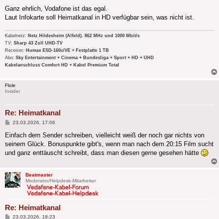
Ganz ehrlich, Vodafone ist das egal.
Laut Infokarte soll Heimatkanal in HD verfügbar sein, was nicht ist.
Kabelnetz:
Netz Hildesheim (Alfeld). 862 MHz und 1000 Mbit/s
TV:
Sharp 43 Zoll UHD-TV
Receiver:
Humax ESD-160c/VE + Festplatte 1 TB
Abo:
Sky Entertainment + Cinema + Bundesliga + Sport + HD + UHD
Kabelanschluss Comfort HD + Kabel Premium Total
Flole
Insider
Re: Heimatkanal
Beitrag
23.03.2026, 17:06
Einfach dem Sender schreiben, vielleicht weiß der noch gar nichts von
seinem Glück. Bonuspunkte gibt's, wenn man nach dem 20:15 Film sucht
und ganz enttäuscht schreibt, dass man diesen gerne gesehen hätte
Beatmaster
Moderator/Helpdesk-Mitarbeiter
Re: Heimatkanal
Beitrag
23.03.2026, 18:23