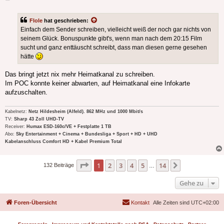
Flole
hat geschrieben:
Einfach dem Sender schreiben, vielleicht weiß der noch gar nichts von
seinem Glück. Bonuspunkte gibt's, wenn man nach dem 20:15 Film
sucht und ganz enttäuscht schreibt, dass man diesen gerne gesehen
hätte
Das bringt jetzt nix mehr Heimatkanal zu schreiben.
Im POC konnte keiner abwarten, auf Heimatkanal eine Infokarte
aufzuschalten.
Kabelnetz:
Netz Hildesheim (Alfeld). 862 MHz und 1000 Mbit/s
TV:
Sharp 43 Zoll UHD-TV
Receiver:
Humax ESD-160c/VE + Festplatte 1 TB
Abo:
Sky Entertainment + Cinema + Bundesliga + Sport + HD + UHD
Kabelanschluss Comfort HD + Kabel Premium Total
Seite
1
von
14
1
2
3
4
5
14
Nächste
132 Beiträge
…
Gehe zu
Foren-Übersicht
Kontakt
Alle Zeiten sind
UTC+02:00