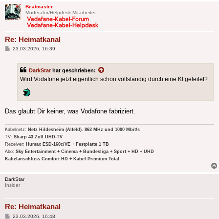
Beatmaster
Moderator/Helpdesk-Mitarbeiter
Re: Heimatkanal
Beitrag
23.03.2026, 16:39
DarkStar
hat geschrieben:
Wird Vodafone jetzt eigentlich schon vollständig durch eine KI geleitet?
Das glaubt Dir keiner, was Vodafone fabriziert.
Kabelnetz:
Netz Hildesheim (Alfeld). 862 MHz und 1000 Mbit/s
TV:
Sharp 43 Zoll UHD-TV
Receiver:
Humax ESD-160c/VE + Festplatte 1 TB
Abo:
Sky Entertainment + Cinema + Bundesliga + Sport + HD + UHD
Kabelanschluss Comfort HD + Kabel Premium Total
DarkStar
Insider
Re: Heimatkanal
Beitrag
23.03.2026, 16:48