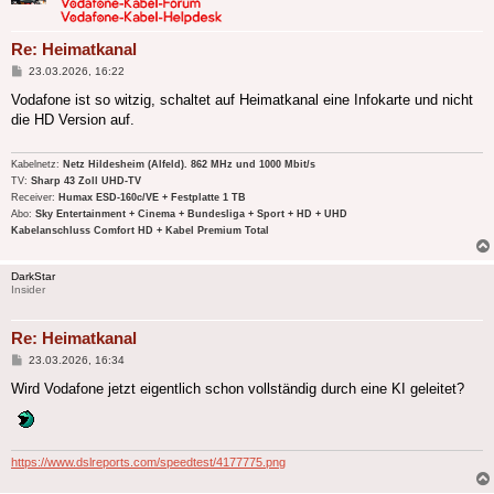
Re: Heimatkanal
Beitrag
23.03.2026, 16:22
Vodafone ist so witzig, schaltet auf Heimatkanal eine Infokarte und nicht
die HD Version auf.
Kabelnetz:
Netz Hildesheim (Alfeld). 862 MHz und 1000 Mbit/s
TV:
Sharp 43 Zoll UHD-TV
Receiver:
Humax ESD-160c/VE + Festplatte 1 TB
Abo:
Sky Entertainment + Cinema + Bundesliga + Sport + HD + UHD
Kabelanschluss Comfort HD + Kabel Premium Total
DarkStar
Insider
Re: Heimatkanal
Beitrag
23.03.2026, 16:34
Wird Vodafone jetzt eigentlich schon vollständig durch eine KI geleitet?
https://www.dslreports.com/speedtest/4177775.png