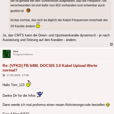
Mir ist gerade bei den Screenshots aufgefallen, das die Frequenz 794
verschwunden ist und dafür nun 802 vorhanden und scheinbar auch
gestört ist
Ist das normal, das sich da täglich die Kabel Frequenzen innerhalb der
20 Kanäle ändern
Ja, das CMTS kann die Down- und Upstreamkanäle dynamisch - je nach
Auslastung und Störung auf den Kanälen - ändern.
kissi
Fortgeschrittener
Re: [VFKD] FB 6490, DOCSIS 3.0 Kabel Upload Werte
normal?
Beitrag
17.03.2026, 17:06
Hallo Tom_123
Danke Dir für die Infos
Dann werde ich mal proforma einen neuen Aktivierungscode bestellen
Ciao 4 Now KISSI