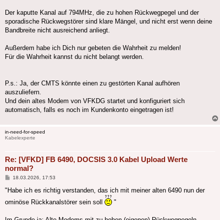
Der kaputte Kanal auf 794MHz, die zu hohen Rückwegpegel und der
sporadische Rückwegstörer sind klare Mängel, und nicht erst wenn deine
Bandbreite nicht ausreichend anliegt.
Außerdem habe ich Dich nur gebeten die Wahrheit zu melden!
Für die Wahrheit kannst du nicht belangt werden.
P.s.: Ja, der CMTS könnte einen zu gestörten Kanal aufhören
auszuliefern.
Und dein altes Modem von VFKDG startet und konfiguriert sich
automatisch, falls es noch im Kundenkonto eingetragen ist!
in-need-for-speed
Kabelexperte
Re: [VFKD] FB 6490, DOCSIS 3.0 Kabel Upload Werte
normal?
Beitrag
18.03.2026, 17:53
"Habe ich es richtig verstanden, das ich mit meiner alten 6490 nun der
ominöse Rückkanalstörer sein soll
"
Im Grunde ja: Alte Modems mit zu hohen (eigenen) Rückwegpegeln