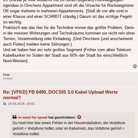
irgendwo in Omchens Appartment sind oft die Ursache für Rückwegstörer.
Oft sogar mehrere in mehreren Appartements. {Stell dir vor alle sind in
einer Klasse und einer SCHREIT ständig.} Darum ist das richtige Pegeln
so wichtig.
Praktisch war das hier für die Techniker immer das größte Problem. Denn
in die meisten Wohnungen und Technikräume kommen sie nicht rein ohne
Termin, Voranmeldung oder Einladung. (Und Omchens [und anscheinend
auch Floles] melden keine Störungen.)
Und wir haben hier ein sehr großes Segment {Früher vom alten Telekom
Kabelbunker im Süden der Stadt aus 60% der Stadt bis einschließlich
Nord-Westen}.
Flole
Insider
Re: [VFKD] FB 6490, DOCSIS 3.0 Kabel Upload Werte
normal?
Beitrag
18.03.2026, 19:01
in-need-for-speed
hat geschrieben:
Du hast Hier klar einen Fehler in der Hausinstallation, die Vodafone
gehört = Vodafone haftet, oder im Kabelnetz, das Vofafone gehört =
Vodafone haftet.