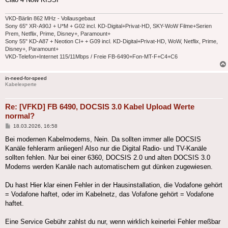
VKD-Bärlin 862 MHz - Vollausgebaut
Sony 65" XR-A90J + U*M + G02 incl. KD-Digital+Privat-HD, SKY-WoW Filme+Serien
Prem, Netflix, Prime, Disney+, Paramount+
Sony 55" KD-A87 + Neotion CI+ + G09 incl. KD-Digital+Privat-HD, WoW, Netflix, Prime,
Disney+, Paramount+
VKD-Telefon+Internet 115/11Mbps / Freie FB-6490+Fon-MT-F+C4+C6
in-need-for-speed
Kabelexperte
Re: [VFKD] FB 6490, DOCSIS 3.0 Kabel Upload Werte
normal?
Beitrag
18.03.2026, 16:58
Bei modernen Kabelmodems, Nein. Da sollten immer alle DOCSIS
Kanäle fehlerarm anliegen! Also nur die Digital Radio- und TV-Kanäle
sollten fehlen. Nur bei einer 6360, DOCSIS 2.0 und alten DOCSIS 3.0
Modems werden Kanäle nach automatischem gut dünken zugewiesen.
Du hast Hier klar einen Fehler in der Hausinstallation, die Vodafone gehört
= Vodafone haftet, oder im Kabelnetz, das Vofafone gehört = Vodafone
haftet.
Eine Service Gebühr zahlst du nur, wenn wirklich keinerlei Fehler meßbar