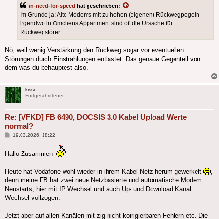
in-need-for-speed
hat geschrieben:
Im Grunde ja: Alte Modems mit zu hohen (eigenen) Rückwegpegeln
irgendwo in Omchens Appartment sind oft die Ursache für
Rückwegstörer.
Nö, weil wenig Verstärkung den Rückweg sogar vor eventuellen
Störungen durch Einstrahlungen entlastet. Das genaue Gegenteil von
dem was du behauptest also.
kissi
Fortgeschrittener
Re: [VFKD] FB 6490, DOCSIS 3.0 Kabel Upload Werte
normal?
Beitrag
19.03.2026, 18:22
Hallo Zusammen
Heute hat Vodafone wohl wieder in ihrem Kabel Netz herum gewerkelt
,
denn meine FB hat zwei neue Netzbasierte und automatische Modem
Neustarts, hier mit IP Wechsel und auch Up- und Download Kanal
Wechsel vollzogen.
Jetzt aber auf allen Kanälen mit zig nicht korrigierbaren Fehlern etc. Die