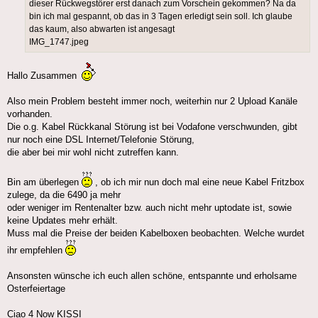
dieser Rückwegstörer erst danach zum Vorschein gekommen? Na da
bin ich mal gespannt, ob das in 3 Tagen erledigt sein soll. Ich glaube
das kaum, also abwarten ist angesagt
IMG_1747.jpeg
Hallo Zusammen
Also mein Problem besteht immer noch, weiterhin nur 2 Upload Kanäle
vorhanden.
Die o.g. Kabel Rückkanal Störung ist bei Vodafone verschwunden, gibt
nur noch eine DSL Internet/Telefonie Störung,
die aber bei mir wohl nicht zutreffen kann.
Bin am überlegen
, ob ich mir nun doch mal eine neue Kabel Fritzbox
zulege, da die 6490 ja mehr
oder weniger im Rentenalter bzw. auch nicht mehr uptodate ist, sowie
keine Updates mehr erhält.
Muss mal die Preise der beiden Kabelboxen beobachten. Welche wurdet
ihr empfehlen
Ansonsten wünsche ich euch allen schöne, entspannte und erholsame
Osterfeiertage
Ciao 4 Now KISSI