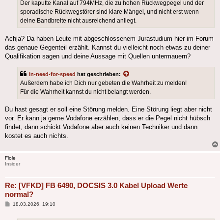
Der kaputte Kanal auf 794MHz, die zu hohen Rückwegpegel und der
sporadische Rückwegstörer sind klare Mängel, und nicht erst wenn
deine Bandbreite nicht ausreichend anliegt.
Achja? Da haben Leute mit abgeschlossenem Jurastudium hier im Forum
das genaue Gegenteil erzählt. Kannst du vielleicht noch etwas zu deiner
Qualifikation sagen und deine Aussage mit Quellen untermauern?
in-need-for-speed
hat geschrieben:
Außerdem habe ich Dich nur gebeten die Wahrheit zu melden!
Für die Wahrheit kannst du nicht belangt werden.
Du hast gesagt er soll eine Störung melden. Eine Störung liegt aber nicht
vor. Er kann ja gerne Vodafone erzählen, dass er die Pegel nicht hübsch
findet, dann schickt Vodafone aber auch keinen Techniker und dann
kostet es auch nichts.
Flole
Insider
Re: [VFKD] FB 6490, DOCSIS 3.0 Kabel Upload Werte
normal?
Beitrag
18.03.2026, 19:10