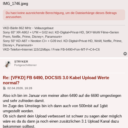
IMG_1746.jpeg
Du hast keine ausreichende Berechtigung, um die Dateianhänge dieses Beitrags
anzusehen.
VKD-Bärlin 862 MHz - Vollausgebaut
Sony 65" XR-A90J + U*M + G02 incl. KD-Digital+Privat-HD, SKY-WoW Filme+Serien
Prem, Netflix, Prime, Disney+, Paramount+
Sony 55" KD-A87 + Neotion CI+ + G09 incl. KD-Digital+Privat-HD, WoW, Netflix, Prime,
Disney+, Paramount+
VKD-Telefon+Internet 115/11Mbps / Freie FB-6490+Fon-MT-F+C4+C6
STRYKER
Fortgeschrittener
Re: [VFKD] FB 6490, DOCSIS 3.0 Kabel Upload Werte
normal?
Beitrag
02.04.2026, 16:26
Also ich bin im Januar von meiner alten 6490 auf die 6690 umgestiegen
und sehr zufrieden damit.
Im Zuge des Umstiegs bin ich dann auch von 500mbit auf 1gbit
umgestellt worden.
Ob sich damit dein Upload verbessert ist schwer zu sagen aber möglich
wäre es da du dann ja noch einen zusätzlichen 3.1 Upload Kanal dazu
bekommen solltest.