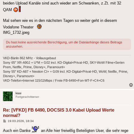
beiden Upload Kanäle sind auch wieder am Schwanken, z.Zt. mit 32
QAM
Mal sehen wie es in den nächsten Tagen so weiter geht in diesem
Vodafone Theater
IMG_1732.jpeg
Du hast keine ausreichende Berechtigung, um die Dateianhänge dieses Beitrags
anzusehen.
VKD-Bärlin 862 MHz - Vollausgebaut
Sony 65" XR-A90J + U*M + G02 incl. KD-Digital+Privat-HD, SKY-WoW Filme+Serien
Prem, Netflix, Prime, Disney+, Paramount+
Sony 55" KD-A87 + Neotion CI+ + G09 incl. KD-Digital+Privat-HD, WoW, Netflix, Prime,
Disney+, Paramount+
VKD-Telefon+Internet 115/11Mbps / Freie FB-6490+Fon-MT-F+C4+C6
kissi
Fortgeschrittener
Re: [VFKD] FB 6490, DOCSIS 3.0 Kabel Upload Werte
normal?
Beitrag
19.03.2026, 18:34
Auch ein Danke
an Alle hier freiwillig Beteiligten User, die sehr rege