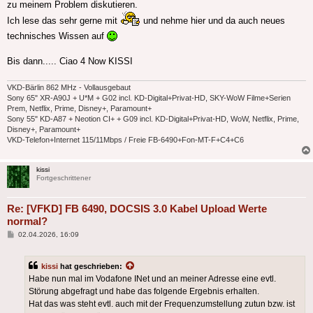
zu meinem Problem diskutieren.
Ich lese das sehr gerne mit
und nehme hier und da auch neues
technisches Wissen auf
Bis dann..... Ciao 4 Now KISSI
VKD-Bärlin 862 MHz - Vollausgebaut
Sony 65" XR-A90J + U*M + G02 incl. KD-Digital+Privat-HD, SKY-WoW Filme+Serien
Prem, Netflix, Prime, Disney+, Paramount+
Sony 55" KD-A87 + Neotion CI+ + G09 incl. KD-Digital+Privat-HD, WoW, Netflix, Prime,
Disney+, Paramount+
VKD-Telefon+Internet 115/11Mbps / Freie FB-6490+Fon-MT-F+C4+C6
kissi
Fortgeschrittener
Re: [VFKD] FB 6490, DOCSIS 3.0 Kabel Upload Werte
normal?
Beitrag
02.04.2026, 16:09
kissi
hat geschrieben:
Habe nun mal im Vodafone INet und an meiner Adresse eine evtl.
Störung abgefragt und habe das folgende Ergebnis erhalten.
Hat das was steht evtl. auch mit der Frequenzumstellung zutun bzw. ist