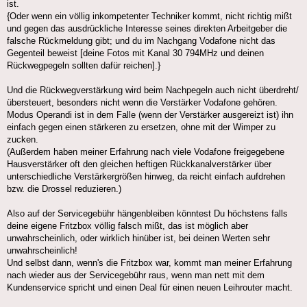
ist.
{Oder wenn ein völlig inkompetenter Techniker kommt, nicht richtig mißt
und gegen das ausdrückliche Interesse seines direkten Arbeitgeber die
falsche Rückmeldung gibt; und du im Nachgang Vodafone nicht das
Gegenteil beweist [deine Fotos mit Kanal 30 794MHz und deinen
Rückwegpegeln sollten dafür reichen].}
Und die Rückwegverstärkung wird beim Nachpegeln auch nicht überdreht/
übersteuert, besonders nicht wenn die Verstärker Vodafone gehören.
Modus Operandi ist in dem Falle (wenn der Verstärker ausgereizt ist) ihn
einfach gegen einen stärkeren zu ersetzen, ohne mit der Wimper zu
zucken.
(Außerdem haben meiner Erfahrung nach viele Vodafone freigegebene
Hausverstärker oft den gleichen heftigen Rückkanalverstärker über
unterschiedliche Verstärkergrößen hinweg, da reicht einfach aufdrehen
bzw. die Drossel reduzieren.)
Also auf der Servicegebühr hängenbleiben könntest Du höchstens falls
deine eigene Fritzbox völlig falsch mißt, das ist möglich aber
unwahrscheinlich, oder wirklich hinüber ist, bei deinen Werten sehr
unwahrscheinlich!
Und selbst dann, wenn's die Fritzbox war, kommt man meiner Erfahrung
nach wieder aus der Servicegebühr raus, wenn man nett mit dem
Kundenservice spricht und einen Deal für einen neuen Leihrouter macht.