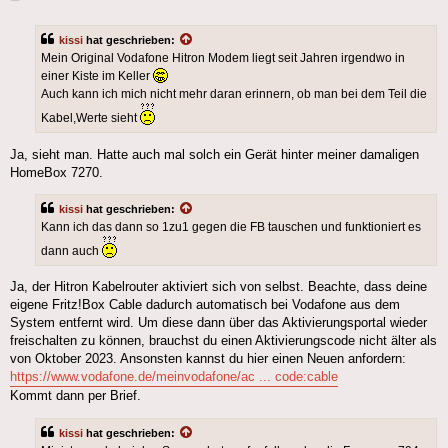
kissi
hat geschrieben:
Mein Original Vodafone Hitron Modem liegt seit Jahren irgendwo in
einer Kiste im Keller
Auch kann ich mich nicht mehr daran erinnern, ob man bei dem Teil die
Kabel,Werte sieht
Ja, sieht man. Hatte auch mal solch ein Gerät hinter meiner damaligen
HomeBox 7270.
kissi
hat geschrieben:
Kann ich das dann so 1zu1 gegen die FB tauschen und funktioniert es
dann auch
Ja, der Hitron Kabelrouter aktiviert sich von selbst. Beachte, dass deine
eigene Fritz!Box Cable dadurch automatisch bei Vodafone aus dem
System entfernt wird. Um diese dann über das Aktivierungsportal wieder
freischalten zu können, brauchst du einen Aktivierungscode nicht älter als
von Oktober 2023. Ansonsten kannst du hier einen Neuen anfordern:
https://www.vodafone.de/meinvodafone/ac ... code:cable
Kommt dann per Brief.
kissi
hat geschrieben: