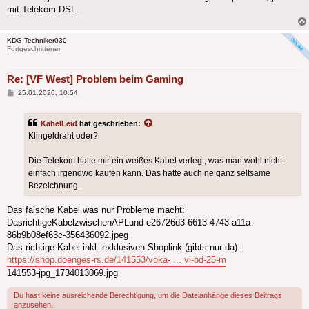
mit Telekom DSL.
KDG-Techniker030
Fortgeschrittener
Re: [VF West] Problem beim Gaming
Beitrag
25.01.2026, 10:54
KabelLeid
hat geschrieben:
Klingeldraht oder?
Die Telekom hatte mir ein weißes Kabel verlegt, was man wohl nicht
einfach irgendwo kaufen kann. Das hatte auch ne ganz seltsame
Bezeichnung.
Das falsche Kabel was nur Probleme macht:
DasrichtigeKabelzwischenAPLund-e26726d3-6613-4743-a11a-
86b9b08ef63c-356436092.jpeg
Das richtige Kabel inkl. exklusiven Shoplink (gibts nur da):
https://shop.doenges-rs.de/141553/voka- ... vi-bd-25-m
141553-jpg_1734013069.jpg
Du hast keine ausreichende Berechtigung, um die Dateianhänge dieses Beitrags
anzusehen.