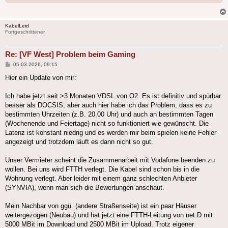
KabelLeid
Fortgeschrittener
Re: [VF West] Problem beim Gaming
Beitrag
05.03.2026, 09:15
Hier ein Update von mir:
Ich habe jetzt seit >3 Monaten VDSL von O2. Es ist definitiv und spürbar
besser als DOCSIS, aber auch hier habe ich das Problem, dass es zu
bestimmten Uhrzeiten (z.B. 20.00 Uhr) und auch an bestimmten Tagen
(Wochenende und Feiertage) nicht so funktioniert wie gewünscht. Die
Latenz ist konstant niedrig und es werden mir beim spielen keine Fehler
angezeigt und trotzdem läuft es dann nicht so gut.
Unser Vermieter scheint die Zusammenarbeit mit Vodafone beenden zu
wollen. Bei uns wird FTTH verlegt. Die Kabel sind schon bis in die
Wohnung verlegt. Aber leider mit einem ganz schlechten Anbieter
(SYNVIA), wenn man sich die Bewertungen anschaut.
Mein Nachbar von ggü. (andere Straßenseite) ist ein paar Häuser
weitergezogen (Neubau) und hat jetzt eine FTTH-Leitung von net.D mit
5000 MBit im Download und 2500 MBit im Upload. Trotz eigener