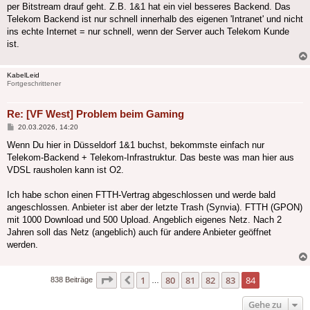
per Bitstream drauf geht. Z.B. 1&1 hat ein viel besseres Backend. Das
Telekom Backend ist nur schnell innerhalb des eigenen 'Intranet' und nicht
ins echte Internet = nur schnell, wenn der Server auch Telekom Kunde
ist.
KabelLeid
Fortgeschrittener
Re: [VF West] Problem beim Gaming
Beitrag
20.03.2026, 14:20
Wenn Du hier in Düsseldorf 1&1 buchst, bekommste einfach nur
Telekom-Backend + Telekom-Infrastruktur. Das beste was man hier aus
VDSL rausholen kann ist O2.
Ich habe schon einen FTTH-Vertrag abgeschlossen und werde bald
angeschlossen. Anbieter ist aber der letzte Trash (Synvia). FTTH (GPON)
mit 1000 Download und 500 Upload. Angeblich eigenes Netz. Nach 2
Jahren soll das Netz (angeblich) auch für andere Anbieter geöffnet
werden.
Seite
84
von
84
1
80
81
82
83
84
Vorherige
838 Beiträge
…
Gehe zu