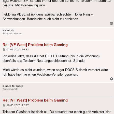
Egal welcher ISP. Es läuft immer über die schlechte Telekom-Infrastruktur
bei uns. Mit Interleaving usw.
net.D via VDSL ist übrigens spürbar schlechter. Hoher Ping +
Schwankungen. Bandbreite auch nicht zu erreichen.
KabelLeid
Fortgeschrittener
Re: [VF West] Problem beim Gaming
Beitrag
07.03.2026, 16:33
Ich weiss jetzt, dass die net.D FTTH Leitung (bis in die Wohnung)
ebenfalls ans Telekom-Netz angeschlossen ist. Schade.
Mich würde es nicht wundern, wenn sogar DOCSIS damit vernetzt wäre.
Ich habe hier nie einen Vodafone-Verteiler gesehen.
in-need-for-speed
Kabelexperte
Re: [VF West] Problem beim Gaming
Beitrag
18.03.2026, 22:47
Telekom Glasfaser ist doch ok. Du brauchst nur einen guten Anbieter, der