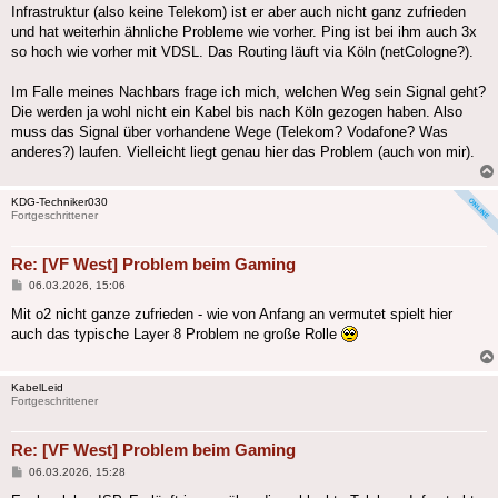
Infrastruktur (also keine Telekom) ist er aber auch nicht ganz zufrieden
und hat weiterhin ähnliche Probleme wie vorher. Ping ist bei ihm auch 3x
so hoch wie vorher mit VDSL. Das Routing läuft via Köln (netCologne?).
Im Falle meines Nachbars frage ich mich, welchen Weg sein Signal geht?
Die werden ja wohl nicht ein Kabel bis nach Köln gezogen haben. Also
muss das Signal über vorhandene Wege (Telekom? Vodafone? Was
anderes?) laufen. Vielleicht liegt genau hier das Problem (auch von mir).
KDG-Techniker030
Fortgeschrittener
Re: [VF West] Problem beim Gaming
Beitrag
06.03.2026, 15:06
Mit o2 nicht ganze zufrieden - wie von Anfang an vermutet spielt hier
auch das typische Layer 8 Problem ne große Rolle
KabelLeid
Fortgeschrittener
Re: [VF West] Problem beim Gaming
Beitrag
06.03.2026, 15:28