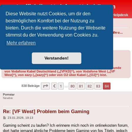
Inoffizielles Vodafone-Kabel-Forum
Diese Website nutzt Cookies, um dir den
Vodafone-Kabel-Helpdesk
bestmöglichen Komfort bei der Nutzung zu
FAQ
bieten. Durch die weitere Nutzung der Webseite
Foren-Übersicht
Internet und Telefon über Kabel
Störungen, Ausfälle und Speedprobleme
stimmst du der Verwendung von Cookies zu.
[VF West] Problem beim Gaming
Mehr erfahren
Forumsregeln
Forenregeln
Verstanden!
Bitte gib bei der Erstellung eines Threads im Feld „Präfix“ an, ob du Kunde
von Vodafone Kabel Deutschland („[VFKD]“), von Vodafone West („[VF
West]“), von eazy („[eazy]“) oder von O2 über Kabel („[O2]“) bist.
Seite
84
von
84
1
80
81
82
83
84
Vorherige
838 Beiträge
…
Pornstar
Newbie
Re: [VF West] Problem beim Gaming
Beitrag
23.01.2026, 19:13
Gaming scheint zu laufen? Ich erinnere mich noch im onlinekosten forum,
dort hatte jemand ähnliche Probleme beim Gaming von fps Titeln, jedoch