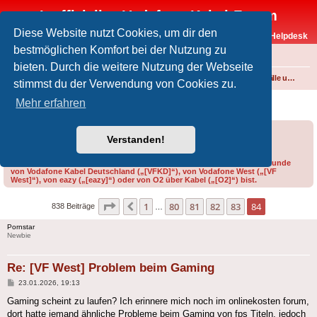
Inoffizielles Vodafone-Kabel-Forum
Diese Website nutzt Cookies, um dir den
Vodafone-Kabel-Helpdesk
bestmöglichen Komfort bei der Nutzung zu
FAQ
bieten. Durch die weitere Nutzung der Webseite
Foren-Übersicht
Internet und Telefon über Kabel
Störungen, Ausfälle und Speedprobleme
stimmst du der Verwendung von Cookies zu.
[VF West] Problem beim Gaming
Mehr erfahren
Forumsregeln
Forenregeln
Verstanden!
Bitte gib bei der Erstellung eines Threads im Feld „Präfix“ an, ob du Kunde
von Vodafone Kabel Deutschland („[VFKD]“), von Vodafone West („[VF
West]“), von eazy („[eazy]“) oder von O2 über Kabel („[O2]“) bist.
Seite
84
von
84
1
80
81
82
83
84
Vorherige
838 Beiträge
…
Pornstar
Newbie
Re: [VF West] Problem beim Gaming
Beitrag
23.01.2026, 19:13
Gaming scheint zu laufen? Ich erinnere mich noch im onlinekosten forum,
dort hatte jemand ähnliche Probleme beim Gaming von fps Titeln, jedoch