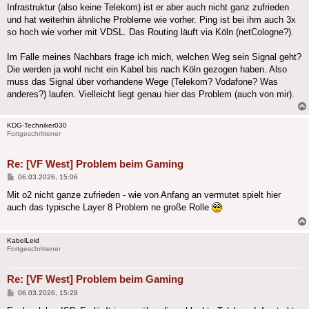
Infrastruktur (also keine Telekom) ist er aber auch nicht ganz zufrieden
und hat weiterhin ähnliche Probleme wie vorher. Ping ist bei ihm auch 3x
so hoch wie vorher mit VDSL. Das Routing läuft via Köln (netCologne?).
Im Falle meines Nachbars frage ich mich, welchen Weg sein Signal geht?
Die werden ja wohl nicht ein Kabel bis nach Köln gezogen haben. Also
muss das Signal über vorhandene Wege (Telekom? Vodafone? Was
anderes?) laufen. Vielleicht liegt genau hier das Problem (auch von mir).
KDG-Techniker030
Fortgeschrittener
Re: [VF West] Problem beim Gaming
Beitrag
06.03.2026, 15:06
Mit o2 nicht ganze zufrieden - wie von Anfang an vermutet spielt hier
auch das typische Layer 8 Problem ne große Rolle
KabelLeid
Fortgeschrittener
Re: [VF West] Problem beim Gaming
Beitrag
06.03.2026, 15:28