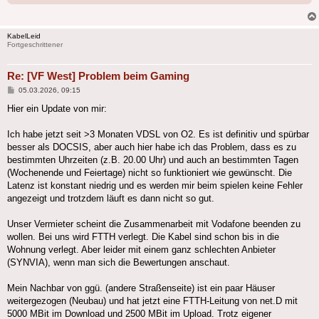
KabelLeid
Fortgeschrittener
Re: [VF West] Problem beim Gaming
Beitrag
05.03.2026, 09:15
Hier ein Update von mir:
Ich habe jetzt seit >3 Monaten VDSL von O2. Es ist definitiv und spürbar
besser als DOCSIS, aber auch hier habe ich das Problem, dass es zu
bestimmten Uhrzeiten (z.B. 20.00 Uhr) und auch an bestimmten Tagen
(Wochenende und Feiertage) nicht so funktioniert wie gewünscht. Die
Latenz ist konstant niedrig und es werden mir beim spielen keine Fehler
angezeigt und trotzdem läuft es dann nicht so gut.
Unser Vermieter scheint die Zusammenarbeit mit Vodafone beenden zu
wollen. Bei uns wird FTTH verlegt. Die Kabel sind schon bis in die
Wohnung verlegt. Aber leider mit einem ganz schlechten Anbieter
(SYNVIA), wenn man sich die Bewertungen anschaut.
Mein Nachbar von ggü. (andere Straßenseite) ist ein paar Häuser
weitergezogen (Neubau) und hat jetzt eine FTTH-Leitung von net.D mit
5000 MBit im Download und 2500 MBit im Upload. Trotz eigener