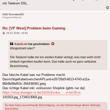
mit Telekom DSL.
KDG-Techniker030
Fortgeschrittener
Re: [VF West] Problem beim Gaming
Beitrag
25.01.2026, 10:54
KabelLeid
hat geschrieben:
Klingeldraht oder?
Die Telekom hatte mir ein weißes Kabel verlegt, was man wohl nicht
einfach irgendwo kaufen kann. Das hatte auch ne ganz seltsame
Bezeichnung.
Das falsche Kabel was nur Probleme macht:
DasrichtigeKabelzwischenAPLund-e26726d3-6613-4743-a11a-
86b9b08ef63c-356436092.jpeg
Das richtige Kabel inkl. exklusiven Shoplink (gibts nur da):
https://shop.doenges-rs.de/141553/voka- ... vi-bd-25-m
141553-jpg_1734013069.jpg
Du hast keine ausreichende Berechtigung, um die Dateianhänge dieses Beitrags
anzusehen.