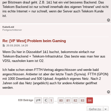
per Bitstream drauf geht. Z.B. 1&1 hat ein viel besseres Backend. Das
Telekom Backend ist nur schnell innerhalb des eigenen 'Intranet' und nicht
ins echte Internet = nur schnell, wenn der Server auch Telekom Kunde
ist.
KabelLeid
Fortgeschrittener
Re: [VF West] Problem beim Gaming
Beitrag
20.03.2026, 14:20
Wenn Du hier in Düsseldorf 1&1 buchst, bekommste einfach nur
Telekom-Backend + Telekom-Infrastruktur. Das beste was man hier aus
VDSL rausholen kann ist O2.
Ich habe schon einen FTTH-Vertrag abgeschlossen und werde bald
angeschlossen. Anbieter ist aber der letzte Trash (Synvia). FTTH (GPON)
mit 1000 Download und 500 Upload. Angeblich eigenes Netz. Nach 2
Jahren soll das Netz (angeblich) auch für andere Anbieter geöffnet
werden.
Seite
84
von
84
1
80
81
82
83
84
Vorherige
838 Beiträge
…
Gehe zu