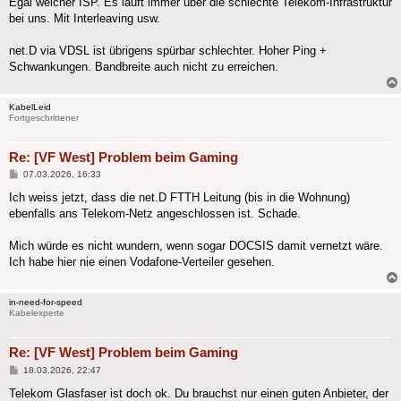
Egal welcher ISP. Es läuft immer über die schlechte Telekom-Infrastruktur
bei uns. Mit Interleaving usw.
net.D via VDSL ist übrigens spürbar schlechter. Hoher Ping +
Schwankungen. Bandbreite auch nicht zu erreichen.
KabelLeid
Fortgeschrittener
Re: [VF West] Problem beim Gaming
Beitrag
07.03.2026, 16:33
Ich weiss jetzt, dass die net.D FTTH Leitung (bis in die Wohnung)
ebenfalls ans Telekom-Netz angeschlossen ist. Schade.
Mich würde es nicht wundern, wenn sogar DOCSIS damit vernetzt wäre.
Ich habe hier nie einen Vodafone-Verteiler gesehen.
in-need-for-speed
Kabelexperte
Re: [VF West] Problem beim Gaming
Beitrag
18.03.2026, 22:47
Telekom Glasfaser ist doch ok. Du brauchst nur einen guten Anbieter, der