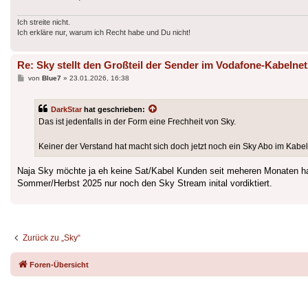
Ich streite nicht.
Ich erkläre nur, warum ich Recht habe und Du nicht!
Re: Sky stellt den Großteil der Sender im Vodafone-Kabelnet
Beitrag
von
Blue7
»
23.01.2026, 16:38
DarkStar
hat geschrieben:
Das ist jedenfalls in der Form eine Frechheit von Sky.
Keiner der Verstand hat macht sich doch jetzt noch ein Sky Abo im Ka
Naja Sky möchte ja eh keine Sat/Kabel Kunden seit meheren Monaten h
Sommer/Herbst 2025 nur noch den Sky Stream inital vordiktiert.
Zurück zu „Sky“
Foren-Übersicht