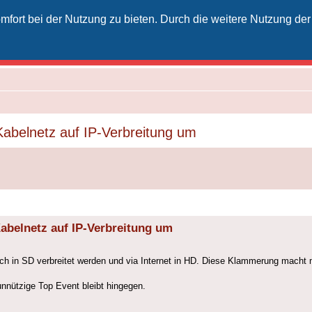
fort bei der Nutzung zu bieten. Durch die weitere Nutzung der
izielles Vodafone-Kabel-Forum
unkt für Kabelkunden von Vodafone - von Kunden für Kunden
Kabelnetz auf IP-Verbreitung um
Kabelnetz auf IP-Verbreitung um
h in SD verbreitet werden und via Internet in HD. Diese Klammerung macht m
unnützige Top Event bleibt hingegen.