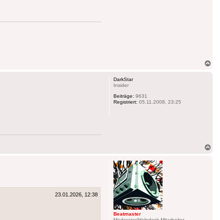
Na
ob
DarkStar
Insider
Beiträge:
9631
Registriert:
05.11.2008, 23:25
Na
ob
23.01.2026, 12:38
Beatmaster
Moderator/Helpdesk-Mitarbeiter