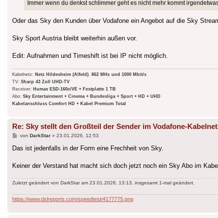
Immer wenn du denkst schlimmer geht es nicht mehr kommt irgendetwa
Oder das Sky den Kunden über Vodafone ein Angebot auf die Sky Stream 
Sky Sport Austria bleibt weiterhin außen vor.
Edit: Aufnahmen und Timeshift ist bei IP nicht möglich.
Kabelnetz:
Netz Hildesheim (Alfeld). 862 MHz und 1000 Mbit/s
TV:
Sharp 43 Zoll UHD-TV
Receiver:
Humax ESD-160c/VE + Festplatte 1 TB
Abo:
Sky Entertainment + Cinema + Bundesliga + Sport + HD + UHD
Kabelanschluss Comfort HD + Kabel Premium Total
Re: Sky stellt den Großteil der Sender im Vodafone-Kabelnet
Beitrag
von
DarkStar
»
23.01.2026, 12:53
Das ist jedenfalls in der Form eine Frechheit von Sky.
Keiner der Verstand hat macht sich doch jetzt noch ein Sky Abo im Ka
Zuletzt geändert von
DarkStar
am 23.01.2026, 13:13, insgesamt 1-mal geändert.
https://www.dslreports.com/speedtest/4177775.png