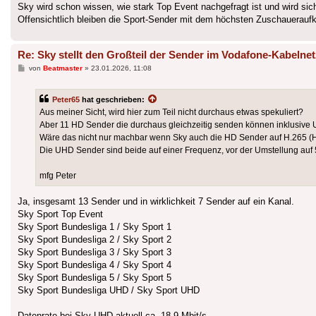
Sky wird schon wissen, wie stark Top Event nachgefragt ist und wird si
Offensichtlich bleiben die Sport-Sender mit dem höchsten Zuschauerauf
Re: Sky stellt den Großteil der Sender im Vodafone-Kabelnet
Beitrag
von
Beatmaster
»
23.01.2026, 11:08
Peter65
hat geschrieben:
Aus meiner Sicht, wird hier zum Teil nicht durchaus etwas spekuliert?
Aber 11 HD Sender die durchaus gleichzeitig senden können inklusive
Wäre das nicht nur machbar wenn Sky auch die HD Sender auf H.265 (
Die UHD Sender sind beide auf einer Frequenz, vor der Umstellung au
mfg Peter
Ja, insgesamt 13 Sender und in wirklichkeit 7 Sender auf ein Kanal.
Sky Sport Top Event
Sky Sport Bundesliga 1 / Sky Sport 1
Sky Sport Bundesliga 2 / Sky Sport 2
Sky Sport Bundesliga 3 / Sky Sport 3
Sky Sport Bundesliga 4 / Sky Sport 4
Sky Sport Bundesliga 5 / Sky Sport 5
Sky Sport Bundesliga UHD / Sky Sport UHD
Datenrate bei Sky UHD aktuell ca. 18,9 Mbit/s.