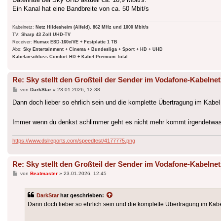
Ein Kanal hat eine Bandbreite von ca. 50 Mbit/s
Kabelnetz:
Netz Hildesheim (Alfeld). 862 MHz und 1000 Mbit/s
TV:
Sharp 43 Zoll UHD-TV
Receiver:
Humax ESD-160c/VE + Festplatte 1 TB
Abo:
Sky Entertainment + Cinema + Bundesliga + Sport + HD + UHD
Kabelanschluss Comfort HD + Kabel Premium Total
Re: Sky stellt den Großteil der Sender im Vodafone-Kabelnet
Beitrag
von
DarkStar
»
23.01.2026, 12:38
Dann doch lieber so ehrlich sein und die komplette Übertragung im Kabel 
Immer wenn du denkst schlimmer geht es nicht mehr kommt irgendetwa
https://www.dslreports.com/speedtest/4177775.png
Re: Sky stellt den Großteil der Sender im Vodafone-Kabelnet
Beitrag
von
Beatmaster
»
23.01.2026, 12:45
DarkStar
hat geschrieben:
Dann doch lieber so ehrlich sein und die komplette Übertragung im Kabel