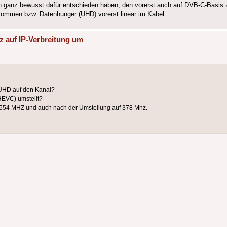
ch ganz bewusst dafür entschieden haben, den vorerst auch auf DVB-C-Basis 
kommen bzw. Datenhunger (UHD) vorerst linear im Kabel.
z auf IP-Verbreitung um
 UHD auf den Kanal?
HEVC) umstellt?
f 554 MHZ und auch nach der Umstellung auf 378 Mhz.