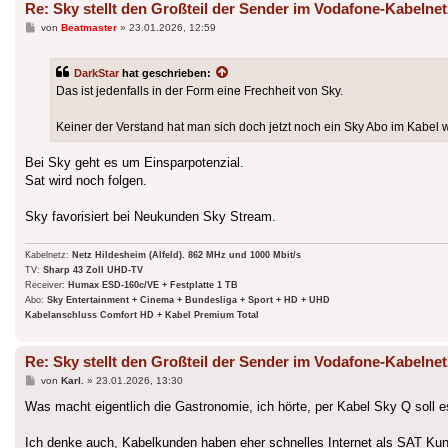
Re: Sky stellt den Großteil der Sender im Vodafone-Kabelnet
Beitrag
von
Beatmaster
»
23.01.2026, 12:59
DarkStar
hat geschrieben:
Das ist jedenfalls in der Form eine Frechheit von Sky.
Keiner der Verstand hat man sich doch jetzt noch ein Sky Abo im Kab
Bei Sky geht es um Einsparpotenzial.
Sat wird noch folgen.
Sky favorisiert bei Neukunden Sky Stream.
Kabelnetz:
Netz Hildesheim (Alfeld). 862 MHz und 1000 Mbit/s
TV:
Sharp 43 Zoll UHD-TV
Receiver:
Humax ESD-160c/VE + Festplatte 1 TB
Abo:
Sky Entertainment + Cinema + Bundesliga + Sport + HD + UHD
Kabelanschluss Comfort HD + Kabel Premium Total
Re: Sky stellt den Großteil der Sender im Vodafone-Kabelnet
Beitrag
von
Karl.
»
23.01.2026, 13:30
Was macht eigentlich die Gastronomie, ich hörte, per Kabel Sky Q soll e
Ich denke auch, Kabelkunden haben eher schnelles Internet als SAT Ku