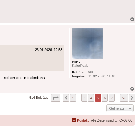
Na
ob
23.01.2026, 12:53
Blue7
Kabelfreak
Beiträge:
1088
Registriert:
15.02.2020, 11:48
t schon seit mindestens
Na
ob
Seite
5
von
52
1
3
4
5
6
7
52
Vorherige
N
514 Beiträge
…
…
Gehe zu
Kontakt
Alle Zeiten sind
UTC+02:00