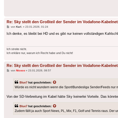
Re: Sky stellt den Großteil der Sender im Vodafone-Kabelnet
Beitrag
von
Karl.
»
23.01.2026, 01:24
Ich denke, es bleibt bei HD und es gibt nur keinen vollständigen Kahlschl
Ich streite nicht.
Ich erkläre nur, warum ich Recht habe und Du nicht!
Re: Sky stellt den Großteil der Sender im Vodafone-Kabelnet
Beitrag
von
Nicoco
»
23.01.2026, 08:57
Blue7
hat geschrieben:
Würde es nicht wundern wenn die Sport/Bundesliga Sender/Feeds nur no
Von der SD-Verbreitung im Kabel hätte Sky keinerlei Vorteile. Das könnt
Blue7
hat geschrieben:
Zudem fällt ja auch Sport News, PL, Mix, F1, Golf und Tennis raus. Der 