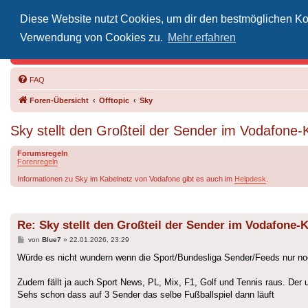
Diese Website nutzt Cookies, um dir den bestmöglichen Kom
Inoff
Verwendung von Cookies zu.
Mehr erfahren
Der Treffp
FAQ
Foren-Übersicht
Offtopic
Sky
Sky stellt den Großteil der Sender im Vodafone-
Forumsregeln
Forenregeln
Informationen zu Sky im Kabelnetz von Vodafone gibt es auch im
Helpdesk
.
Re: Sky stellt den Großteil der Sender im Vodafone-
Beitrag
von
Blue7
»
22.01.2026, 23:29
Würde es nicht wundern wenn die Sport/Bundesliga Sender/Feeds nur noc
Zudem fällt ja auch Sport News, PL, Mix, F1, Golf und Tennis raus. Der 
Sehs schon dass auf 3 Sender das selbe Fußballspiel dann läuft