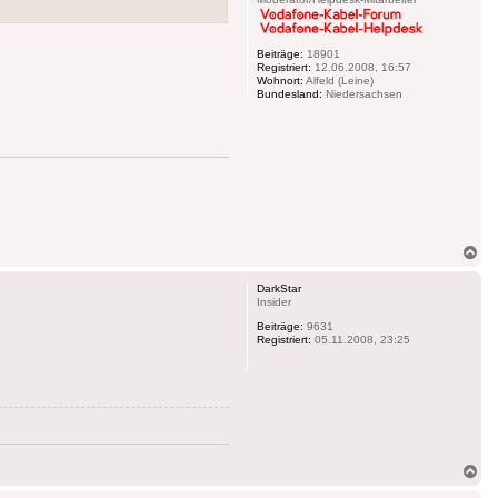
Beiträge:
18901
Registriert:
12.06.2008, 16:57
Wohnort:
Alfeld (Leine)
Bundesland:
Niedersachsen
Na
ob
DarkStar
Insider
Beiträge:
9631
Registriert:
05.11.2008, 23:25
Na
ob