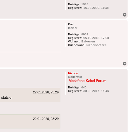
Beiträge:
1088
Registriert:
15.02.2020, 11:48
Na
ob
Karl.
Insider
Beiträge:
8902
Registriert:
05.10.2018, 17:08
Wohnort:
Balkonien
Bundesland:
Niedersachsen
Na
ob
Nicoco
Moderator
Beiträge:
645
Registriert:
30.08.2017, 16:46
22.01.2026, 23:29
stutzig.
22.01.2026, 23:29