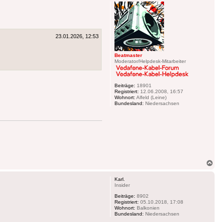
23.01.2026, 12:53
Beatmaster
Moderator/Helpdesk-Mitarbeiter
Beiträge:
18901
Registriert:
12.06.2008, 16:57
Wohnort:
Alfeld (Leine)
Bundesland:
Niedersachsen
Na
ob
Karl.
Insider
Beiträge:
8902
Registriert:
05.10.2018, 17:08
Wohnort:
Balkonien
Bundesland:
Niedersachsen