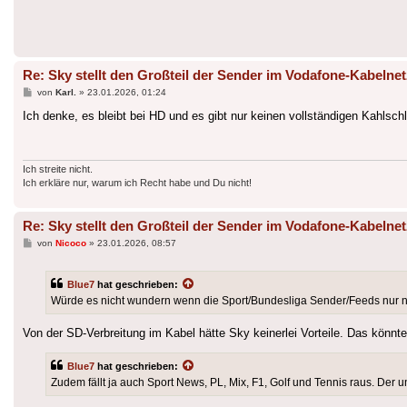
Re: Sky stellt den Großteil der Sender im Vodafone-Kabelnet
Beitrag
von
Karl.
»
23.01.2026, 01:24
Ich denke, es bleibt bei HD und es gibt nur keinen vollständigen Kahlschl
Ich streite nicht.
Ich erkläre nur, warum ich Recht habe und Du nicht!
Re: Sky stellt den Großteil der Sender im Vodafone-Kabelnet
Beitrag
von
Nicoco
»
23.01.2026, 08:57
Blue7
hat geschrieben:
Würde es nicht wundern wenn die Sport/Bundesliga Sender/Feeds nur no
Von der SD-Verbreitung im Kabel hätte Sky keinerlei Vorteile. Das könnt
Blue7
hat geschrieben:
Zudem fällt ja auch Sport News, PL, Mix, F1, Golf und Tennis raus. Der 