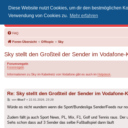
Diese Website nutzt Cookies, um dir den bestmöglichen Kom
Inoff
Verwendung von Cookies zu.
Mehr erfahren
Der Treffp
FAQ
Foren-Übersicht
Offtopic
Sky
Sky stellt den Großteil der Sender im Vodafone-
Forumsregeln
Forenregeln
Informationen zu Sky im Kabelnetz von Vodafone gibt es auch im
Helpdesk
.
Re: Sky stellt den Großteil der Sender im Vodafone-
Beitrag
von
Blue7
»
22.01.2026, 23:29
Würde es nicht wundern wenn die Sport/Bundesliga Sender/Feeds nur noc
Zudem fällt ja auch Sport News, PL, Mix, F1, Golf und Tennis raus. Der 
Sehs schon dass auf 3 Sender das selbe Fußballspiel dann läuft