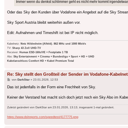
Immer wenn du denkst schlimmer geht es nicht mehr kommt irgendetwa
Oder das Sky den Kunden über Vodafone ein Angebot auf die Sky Stream 
Sky Sport Austria bleibt weiterhin außen vor.
Edit: Aufnahmen und Timeshift ist bei IP nicht möglich.
Kabelnetz:
Netz Hildesheim (Alfeld). 862 MHz und 1000 Mbit/s
TV:
Sharp 43 Zoll UHD-TV
Receiver:
Humax ESD-160c/VE + Festplatte 1 TB
Abo:
Sky Entertainment + Cinema + Bundesliga + Sport + HD + UHD
Kabelanschluss Comfort HD + Kabel Premium Total
Re: Sky stellt den Großteil der Sender im Vodafone-Kabelnet
Beitrag
von
DarkStar
»
23.01.2026, 12:53
Das ist jedenfalls in der Form eine Frechheit von Sky.
Keiner der Verstand hat macht sich doch jetzt noch ein Sky Abo im Ka
Zuletzt geändert von
DarkStar
am 23.01.2026, 13:13, insgesamt 1-mal geändert.
https://www.dslreports.com/speedtest/4177775.png