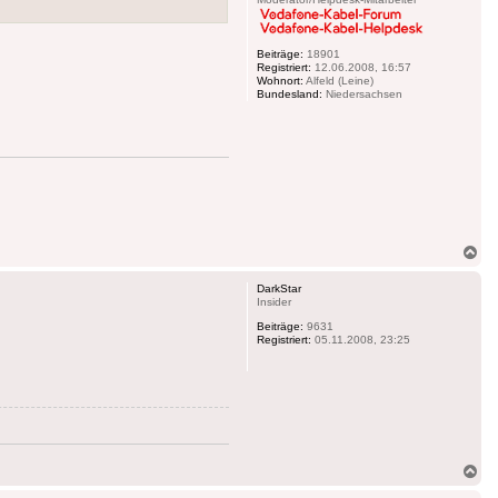
Beiträge:
18901
Registriert:
12.06.2008, 16:57
Wohnort:
Alfeld (Leine)
Bundesland:
Niedersachsen
Na
ob
DarkStar
Insider
Beiträge:
9631
Registriert:
05.11.2008, 23:25
Na
ob