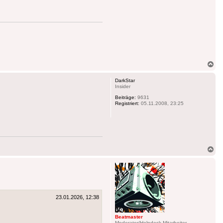
Na
ob
DarkStar
Insider
Beiträge:
9631
Registriert:
05.11.2008, 23:25
Na
ob
23.01.2026, 12:38
Beatmaster
Moderator/Helpdesk-Mitarbeiter