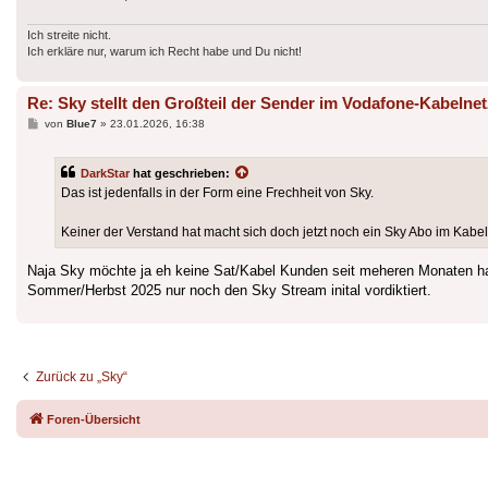
Ich streite nicht.
Ich erkläre nur, warum ich Recht habe und Du nicht!
Re: Sky stellt den Großteil der Sender im Vodafone-Kabelnet
Beitrag
von
Blue7
»
23.01.2026, 16:38
DarkStar
hat geschrieben:
Das ist jedenfalls in der Form eine Frechheit von Sky.
Keiner der Verstand hat macht sich doch jetzt noch ein Sky Abo im Ka
Naja Sky möchte ja eh keine Sat/Kabel Kunden seit meheren Monaten h
Sommer/Herbst 2025 nur noch den Sky Stream inital vordiktiert.
Zurück zu „Sky“
Foren-Übersicht