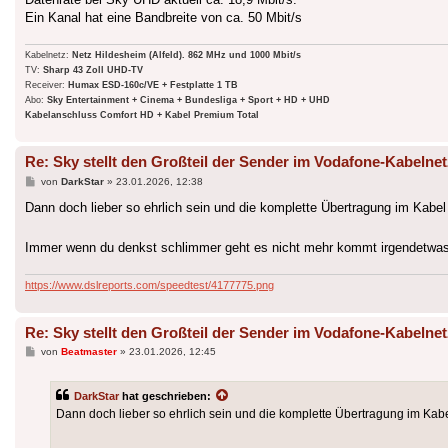
Ein Kanal hat eine Bandbreite von ca. 50 Mbit/s
Kabelnetz:
Netz Hildesheim (Alfeld). 862 MHz und 1000 Mbit/s
TV:
Sharp 43 Zoll UHD-TV
Receiver:
Humax ESD-160c/VE + Festplatte 1 TB
Abo:
Sky Entertainment + Cinema + Bundesliga + Sport + HD + UHD
Kabelanschluss Comfort HD + Kabel Premium Total
Re: Sky stellt den Großteil der Sender im Vodafone-Kabelnet
Beitrag
von
DarkStar
»
23.01.2026, 12:38
Dann doch lieber so ehrlich sein und die komplette Übertragung im Kabel 
Immer wenn du denkst schlimmer geht es nicht mehr kommt irgendetwa
https://www.dslreports.com/speedtest/4177775.png
Re: Sky stellt den Großteil der Sender im Vodafone-Kabelnet
Beitrag
von
Beatmaster
»
23.01.2026, 12:45
DarkStar
hat geschrieben:
Dann doch lieber so ehrlich sein und die komplette Übertragung im Kabel