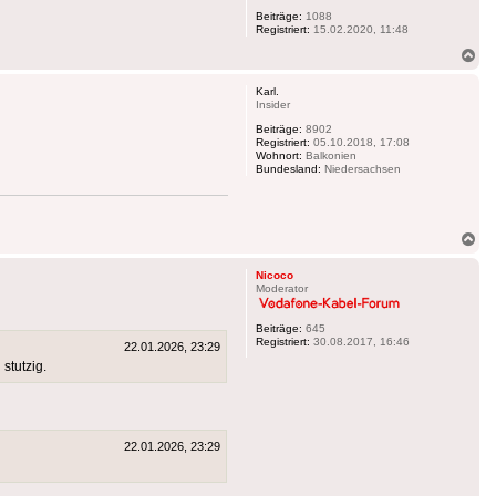
Beiträge:
1088
Registriert:
15.02.2020, 11:48
Na
ob
Karl.
Insider
Beiträge:
8902
Registriert:
05.10.2018, 17:08
Wohnort:
Balkonien
Bundesland:
Niedersachsen
Na
ob
Nicoco
Moderator
Beiträge:
645
Registriert:
30.08.2017, 16:46
22.01.2026, 23:29
stutzig.
22.01.2026, 23:29