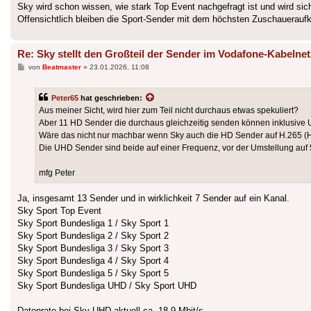
Sky wird schon wissen, wie stark Top Event nachgefragt ist und wird si
Offensichtlich bleiben die Sport-Sender mit dem höchsten Zuschauerauf
Re: Sky stellt den Großteil der Sender im Vodafone-Kabelnet
Beitrag
von
Beatmaster
»
23.01.2026, 11:08
Peter65
hat geschrieben:
Aus meiner Sicht, wird hier zum Teil nicht durchaus etwas spekuliert?
Aber 11 HD Sender die durchaus gleichzeitig senden können inklusive
Wäre das nicht nur machbar wenn Sky auch die HD Sender auf H.265 (
Die UHD Sender sind beide auf einer Frequenz, vor der Umstellung au
mfg Peter
Ja, insgesamt 13 Sender und in wirklichkeit 7 Sender auf ein Kanal.
Sky Sport Top Event
Sky Sport Bundesliga 1 / Sky Sport 1
Sky Sport Bundesliga 2 / Sky Sport 2
Sky Sport Bundesliga 3 / Sky Sport 3
Sky Sport Bundesliga 4 / Sky Sport 4
Sky Sport Bundesliga 5 / Sky Sport 5
Sky Sport Bundesliga UHD / Sky Sport UHD
Datenrate bei Sky UHD aktuell ca. 18,9 Mbit/s.