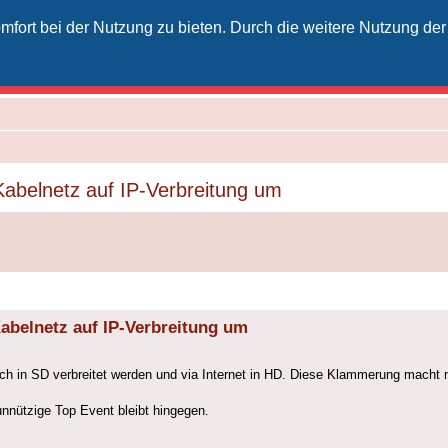
fort bei der Nutzung zu bieten. Durch die weitere Nutzung der
izielles Vodafone-Kabel-Forum
unkt für Kabelkunden von Vodafone - von Kunden für Kunden
Kabelnetz auf IP-Verbreitung um
Kabelnetz auf IP-Verbreitung um
h in SD verbreitet werden und via Internet in HD. Diese Klammerung macht m
unnützige Top Event bleibt hingegen.