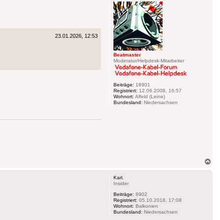
23.01.2026, 12:53
Beatmaster
Moderator/Helpdesk-Mitarbeiter
Beiträge:
18901
Registriert:
12.06.2008, 16:57
Wohnort:
Alfeld (Leine)
Bundesland:
Niedersachsen
Na
ob
Karl.
Insider
Beiträge:
8902
Registriert:
05.10.2018, 17:08
Wohnort:
Balkonien
Bundesland:
Niedersachsen