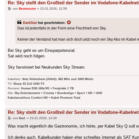
Re: Sky stellt den Großteil der Sender im Vodafone-Kabelnet
Beitrag
von
Beatmaster
»
23.01.2026, 12:59
DarkStar
hat geschrieben:
Das ist jedenfalls in der Form eine Frechheit von Sky.
Keiner der Verstand hat man sich doch jetzt noch ein Sky Abo im Kab
Bei Sky geht es um Einsparpotenzial.
Sat wird noch folgen.
Sky favorisiert bei Neukunden Sky Stream.
Kabelnetz:
Netz Hildesheim (Alfeld). 862 MHz und 1000 Mbit/s
TV:
Sharp 43 Zoll UHD-TV
Receiver:
Humax ESD-160c/VE + Festplatte 1 TB
Abo:
Sky Entertainment + Cinema + Bundesliga + Sport + HD + UHD
Kabelanschluss Comfort HD + Kabel Premium Total
Re: Sky stellt den Großteil der Sender im Vodafone-Kabelnet
Beitrag
von
Karl.
»
23.01.2026, 13:30
Was macht eigentlich die Gastronomie, ich hörte, per Kabel Sky Q soll e
Ich denke auch, Kabelkunden haben eher schnelles Internet als SAT Ku