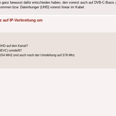
ch ganz bewusst dafür entschieden haben, den vorerst auch auf DVB-C-Basis 
kommen bzw. Datenhunger (UHD) vorerst linear im Kabel.
z auf IP-Verbreitung um
 UHD auf den Kanal?
HEVC) umstellt?
f 554 MHZ und auch nach der Umstellung auf 378 Mhz.