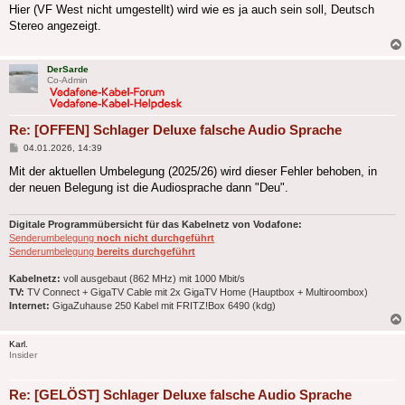
Hier (VF West nicht umgestellt) wird wie es ja auch sein soll, Deutsch
Stereo angezeigt.
DerSarde
Co-Admin
Re: [OFFEN] Schlager Deluxe falsche Audio Sprache
Beitrag
04.01.2026, 14:39
Mit der aktuellen Umbelegung (2025/26) wird dieser Fehler behoben, in
der neuen Belegung ist die Audiosprache dann "Deu".
Digitale Programmübersicht für das Kabelnetz von Vodafone:
Senderumbelegung
noch nicht durchgeführt
Senderumbelegung
bereits durchgeführt
Kabelnetz:
voll ausgebaut (862 MHz) mit 1000 Mbit/s
TV:
TV Connect + GigaTV Cable mit 2x GigaTV Home (Hauptbox + Multiroombox)
Internet:
GigaZuhause 250 Kabel mit FRITZ!Box 6490 (kdg)
Karl.
Insider
Re: [GELÖST] Schlager Deluxe falsche Audio Sprache