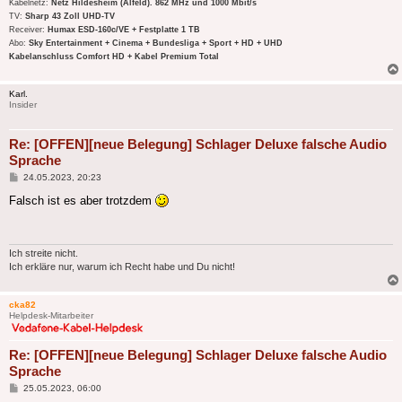
Kabelnetz:
Netz Hildesheim (Alfeld). 862 MHz und 1000 Mbit/s
TV:
Sharp 43 Zoll UHD-TV
Receiver:
Humax ESD-160c/VE + Festplatte 1 TB
Abo:
Sky Entertainment + Cinema + Bundesliga + Sport + HD + UHD
Kabelanschluss Comfort HD + Kabel Premium Total
Karl.
Insider
Re: [OFFEN][neue Belegung] Schlager Deluxe falsche Audio
Sprache
Beitrag
24.05.2023, 20:23
Falsch ist es aber trotzdem
Ich streite nicht.
Ich erkläre nur, warum ich Recht habe und Du nicht!
cka82
Helpdesk-Mitarbeiter
Re: [OFFEN][neue Belegung] Schlager Deluxe falsche Audio
Sprache
Beitrag
25.05.2023, 06:00