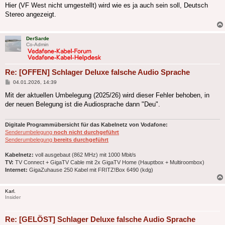
Hier (VF West nicht umgestellt) wird wie es ja auch sein soll, Deutsch
Stereo angezeigt.
DerSarde
Co-Admin
Re: [OFFEN] Schlager Deluxe falsche Audio Sprache
Beitrag
04.01.2026, 14:39
Mit der aktuellen Umbelegung (2025/26) wird dieser Fehler behoben, in
der neuen Belegung ist die Audiosprache dann "Deu".
Digitale Programmübersicht für das Kabelnetz von Vodafone:
Senderumbelegung
noch nicht durchgeführt
Senderumbelegung
bereits durchgeführt
Kabelnetz:
voll ausgebaut (862 MHz) mit 1000 Mbit/s
TV:
TV Connect + GigaTV Cable mit 2x GigaTV Home (Hauptbox + Multiroombox)
Internet:
GigaZuhause 250 Kabel mit FRITZ!Box 6490 (kdg)
Karl.
Insider
Re: [GELÖST] Schlager Deluxe falsche Audio Sprache