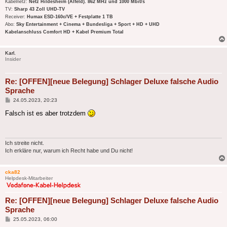
Kabelnetz:
Netz Hildesheim (Alfeld). 862 MHz und 1000 Mbit/s
TV:
Sharp 43 Zoll UHD-TV
Receiver:
Humax ESD-160c/VE + Festplatte 1 TB
Abo:
Sky Entertainment + Cinema + Bundesliga + Sport + HD + UHD
Kabelanschluss Comfort HD + Kabel Premium Total
Karl.
Insider
Re: [OFFEN][neue Belegung] Schlager Deluxe falsche Audio
Sprache
Beitrag
24.05.2023, 20:23
Falsch ist es aber trotzdem
Ich streite nicht.
Ich erkläre nur, warum ich Recht habe und Du nicht!
cka82
Helpdesk-Mitarbeiter
Re: [OFFEN][neue Belegung] Schlager Deluxe falsche Audio
Sprache
Beitrag
25.05.2023, 06:00