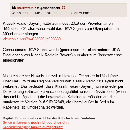
starkstrom
hat geschrieben:
weiss jemand wie klassik radio angeliefert wurde?
Klassik Radio (Bayern) hatte zumindest 2019 den Providernamen
„München 20“, also wurde wohl das UKW-Signal vom Olympiaturm in
München empfangen:
viewtopic.php?p=628680#p628680
Genau dieses UKW-Signal wurde (gemeinsam mit allen anderen UKW-
Frequenzen von Klassik Radio in Bayern) nun aber zum Jahreswechsel
abgeschaltet.
Noch ein kleiner Hinweis für evtl. mitlesende Techniker bei Vodafone:
Über DAB+ wird die Regionalversion von Klassik Radio für Bayern nicht
verbreitet. Das bedeutet, dass Klassik Radio (Bayern) nun entweder per
Direktleitung / Stream zu Vodafone zugeführt werden müsste, oder (wenn
das nicht möglich ist) die bayerischen Kabelnetze müssten auf die
bundesweite Version (auf SID 52848, die überall außer in Berlin im
Kabelnetz ist) umgeschaltet werden.
Digitale Programmübersicht für das Kabelnetz von Vodafone:
Senderumbelegung
noch nicht durchgeführt
Senderumbelegung
bereits durchgeführt