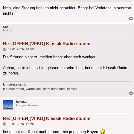
Nein, eine Störung hab ich nicht gemeldet. Bringt bei Vodafone ja sowieso
nichts
Karl.
Insider
Re: [OFFEN][VFKD] Klassik Radio stumm
Beitrag
02.01.2026, 14:50
Die Störung nicht zu melden bringt aber noch weniger...
Achso, hatte ich jetzt vergessen zu schreiben, bei mir ist Klassik Radio
zu hören.
Ich streite nicht.
Ich erkläre nur, warum ich Recht habe und Du nicht!
h.kunath
Fortgeschrittener
Re: [OFFEN][VFKD] Klassik Radio stumm
Beitrag
02.01.2026, 15:26
bei mir ist der Kanal auch stumm, bin ja auch in Bayern