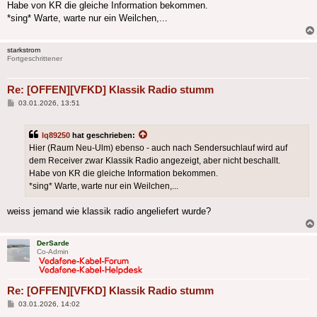
Habe von KR die gleiche Information bekommen.
*sing* Warte, warte nur ein Weilchen,...
starkstrom
Fortgeschrittener
Re: [OFFEN][VFKD] Klassik Radio stumm
Beitrag
03.01.2026, 13:51
lq89250
hat geschrieben:
Hier (Raum Neu-Ulm) ebenso - auch nach Sendersuchlauf wird auf
dem Receiver zwar Klassik Radio angezeigt, aber nicht beschallt.
Habe von KR die gleiche Information bekommen.
*sing* Warte, warte nur ein Weilchen,...
weiss jemand wie klassik radio angeliefert wurde?
DerSarde
Co-Admin
Re: [OFFEN][VFKD] Klassik Radio stumm
Beitrag
03.01.2026, 14:02