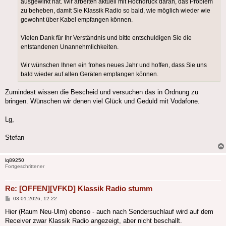
ausgewirkt hat. Wir arbeiten aktuell mit Hochdruck daran, das Problem
zu beheben, damit Sie Klassik Radio so bald, wie möglich wieder wie
gewohnt über Kabel empfangen können.
Vielen Dank für Ihr Verständnis und bitte entschuldigen Sie die
entstandenen Unannehmlichkeiten.
Wir wünschen Ihnen ein frohes neues Jahr und hoffen, dass Sie uns
bald wieder auf allen Geräten empfangen können.
Zumindest wissen die Bescheid und versuchen das in Ordnung zu
bringen. Wünschen wir denen viel Glück und Geduld mit Vodafone.
Lg,
Stefan
lq89250
Fortgeschrittener
Re: [OFFEN][VFKD] Klassik Radio stumm
Beitrag
03.01.2026, 12:22
Hier (Raum Neu-Ulm) ebenso - auch nach Sendersuchlauf wird auf dem
Receiver zwar Klassik Radio angezeigt, aber nicht beschallt.