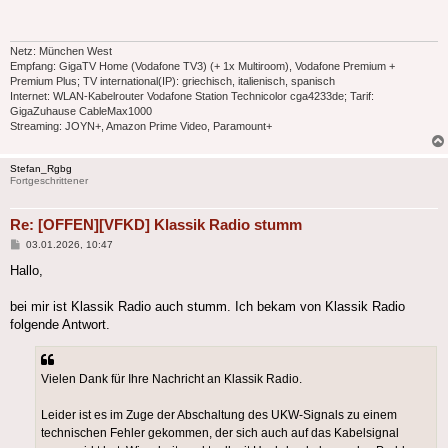
Netz: München West
Empfang: GigaTV Home (Vodafone TV3) (+ 1x Multiroom), Vodafone Premium +
Premium Plus; TV international(IP): griechisch, italienisch, spanisch
Internet: WLAN-Kabelrouter Vodafone Station Technicolor cga4233de; Tarif:
GigaZuhause CableMax1000
Streaming: JOYN+, Amazon Prime Video, Paramount+
Stefan_Rgbg
Fortgeschrittener
Re: [OFFEN][VFKD] Klassik Radio stumm
Beitrag
03.01.2026, 10:47
Hallo,
bei mir ist Klassik Radio auch stumm. Ich bekam von Klassik Radio
folgende Antwort.
Vielen Dank für Ihre Nachricht an Klassik Radio.
Leider ist es im Zuge der Abschaltung des UKW-Signals zu einem
technischen Fehler gekommen, der sich auch auf das Kabelsignal