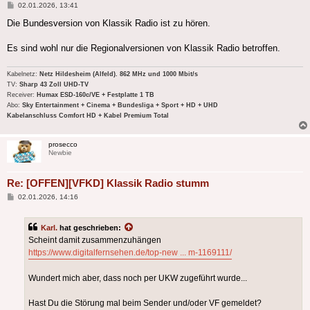
Beitrag
02.01.2026, 13:41
Die Bundesversion von Klassik Radio ist zu hören.
Es sind wohl nur die Regionalversionen von Klassik Radio betroffen.
Kabelnetz:
Netz Hildesheim (Alfeld). 862 MHz und 1000 Mbit/s
TV:
Sharp 43 Zoll UHD-TV
Receiver:
Humax ESD-160c/VE + Festplatte 1 TB
Abo:
Sky Entertainment + Cinema + Bundesliga + Sport + HD + UHD
Kabelanschluss Comfort HD + Kabel Premium Total
prosecco
Newbie
Re: [OFFEN][VFKD] Klassik Radio stumm
Beitrag
02.01.2026, 14:16
Karl.
hat geschrieben:
Scheint damit zusammenzuhängen
https://www.digitalfernsehen.de/top-new ... m-1169111/
Wundert mich aber, dass noch per UKW zugeführt wurde...
Hast Du die Störung mal beim Sender und/oder VF gemeldet?