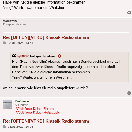
Habe von KR die gleiche Information bekommen.
*sing* Warte, warte nur ein Weilchen,...
starkstrom
Fortgeschrittener
Re: [OFFEN][VFKD] Klassik Radio stumm
Beitrag
03.01.2026, 13:51
lq89250
hat geschrieben:
Hier (Raum Neu-Ulm) ebenso - auch nach Sendersuchlauf wird auf
dem Receiver zwar Klassik Radio angezeigt, aber nicht beschallt.
Habe von KR die gleiche Information bekommen.
*sing* Warte, warte nur ein Weilchen,...
weiss jemand wie klassik radio angeliefert wurde?
DerSarde
Co-Admin
Re: [OFFEN][VFKD] Klassik Radio stumm
Beitrag
03.01.2026, 14:02