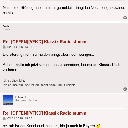
Nein, eine Störung hab ich nicht gemeldet. Bringt bei Vodafone ja sowieso
nichts
Karl.
Insider
Re: [OFFEN][VFKD] Klassik Radio stumm
Beitrag
02.01.2026, 14:50
Die Störung nicht zu melden bringt aber noch weniger...
Achso, hatte ich jetzt vergessen zu schreiben, bei mir ist Klassik Radio
zu hören.
Ich streite nicht.
Ich erkläre nur, warum ich Recht habe und Du nicht!
h.kunath
Fortgeschrittener
Re: [OFFEN][VFKD] Klassik Radio stumm
Beitrag
02.01.2026, 15:26
bei mir ist der Kanal auch stumm, bin ja auch in Bayern