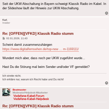
Seit der UKW Abschaltung in Bayern schweigt Klassik Radio im Kabel. In
der Slideshow läuft der Hinweis zur UKW Abschaltung.
Karl.
Insider
Re: [OFFEN][VFKD] Klassik Radio stumm
Beitrag
02.01.2026, 11:43
Scheint damit zusammenzuhängen
https://www.digitalfernsehen.de/top-new ... m-1169111/
Wundert mich aber, dass noch per UKW zugeführt wurde...
Hast Du die Störung mal beim Sender und/oder VF gemeldet?
Ich streite nicht.
Ich erkläre nur, warum ich Recht habe und Du nicht!
Beatmaster
Moderator/Helpdesk-Mitarbeiter
Re: [OFFEN][VFKD] Klassik Radio stumm