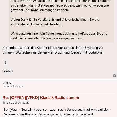
ausgewirkt hat. Wir arbeiten aktuell mit Hochdruck daran, das Problem
zu beheben, damit Sie Klassik Radio so bald, wie möglich wieder wie
gewohnt über Kabel empfangen können.
Vielen Dank für Ihr Verständnis und bitte entschuldigen Sie die
entstandenen Unannehmlichkeiten.
Wir wünschen Ihnen ein frohes neues Jahr und hoffen, dass Sie uns
bald wieder auf allen Geräten empfangen können.
Zumindest wissen die Bescheid und versuchen das in Ordnung zu
bringen. Wünschen wir denen viel Glück und Geduld mit Vodafone.
Lg,
Stefan
lq89250
Fortgeschrittener
Re: [OFFEN][VFKD] Klassik Radio stumm
Beitrag
03.01.2026, 12:22
Hier (Raum Neu-Ulm) ebenso - auch nach Sendersuchlauf wird auf dem
Receiver zwar Klassik Radio angezeigt, aber nicht beschallt.