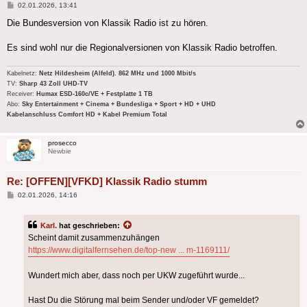
Beitrag
02.01.2026, 13:41
Die Bundesversion von Klassik Radio ist zu hören.
Es sind wohl nur die Regionalversionen von Klassik Radio betroffen.
Kabelnetz:
Netz Hildesheim (Alfeld). 862 MHz und 1000 Mbit/s
TV:
Sharp 43 Zoll UHD-TV
Receiver:
Humax ESD-160c/VE + Festplatte 1 TB
Abo:
Sky Entertainment + Cinema + Bundesliga + Sport + HD + UHD
Kabelanschluss Comfort HD + Kabel Premium Total
prosecco
Newbie
Re: [OFFEN][VFKD] Klassik Radio stumm
Beitrag
02.01.2026, 14:16
Karl.
hat geschrieben:
Scheint damit zusammenzuhängen
https://www.digitalfernsehen.de/top-new ... m-1169111/
Wundert mich aber, dass noch per UKW zugeführt wurde...
Hast Du die Störung mal beim Sender und/oder VF gemeldet?