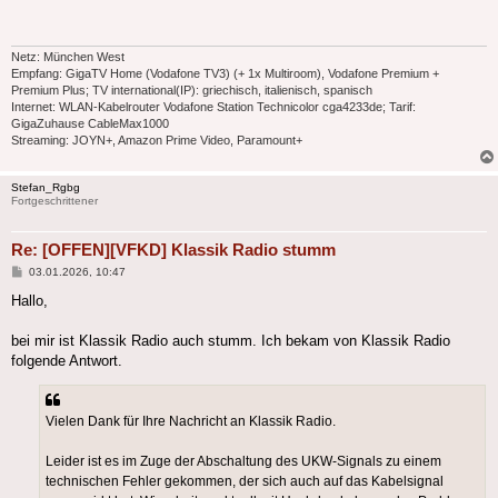
Netz: München West
Empfang: GigaTV Home (Vodafone TV3) (+ 1x Multiroom), Vodafone Premium +
Premium Plus; TV international(IP): griechisch, italienisch, spanisch
Internet: WLAN-Kabelrouter Vodafone Station Technicolor cga4233de; Tarif:
GigaZuhause CableMax1000
Streaming: JOYN+, Amazon Prime Video, Paramount+
Stefan_Rgbg
Fortgeschrittener
Re: [OFFEN][VFKD] Klassik Radio stumm
Beitrag
03.01.2026, 10:47
Hallo,
bei mir ist Klassik Radio auch stumm. Ich bekam von Klassik Radio
folgende Antwort.
Vielen Dank für Ihre Nachricht an Klassik Radio.
Leider ist es im Zuge der Abschaltung des UKW-Signals zu einem
technischen Fehler gekommen, der sich auch auf das Kabelsignal