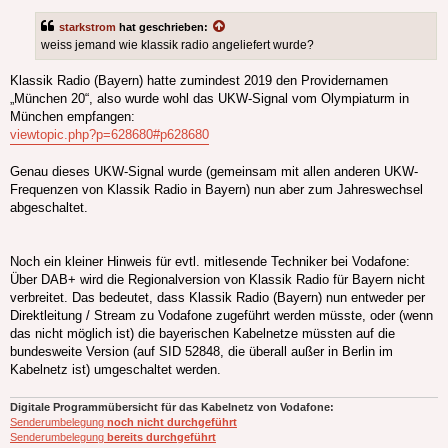
starkstrom
hat geschrieben:
weiss jemand wie klassik radio angeliefert wurde?
Klassik Radio (Bayern) hatte zumindest 2019 den Providernamen
„München 20“, also wurde wohl das UKW-Signal vom Olympiaturm in
München empfangen:
viewtopic.php?p=628680#p628680
Genau dieses UKW-Signal wurde (gemeinsam mit allen anderen UKW-
Frequenzen von Klassik Radio in Bayern) nun aber zum Jahreswechsel
abgeschaltet.
Noch ein kleiner Hinweis für evtl. mitlesende Techniker bei Vodafone:
Über DAB+ wird die Regionalversion von Klassik Radio für Bayern nicht
verbreitet. Das bedeutet, dass Klassik Radio (Bayern) nun entweder per
Direktleitung / Stream zu Vodafone zugeführt werden müsste, oder (wenn
das nicht möglich ist) die bayerischen Kabelnetze müssten auf die
bundesweite Version (auf SID 52848, die überall außer in Berlin im
Kabelnetz ist) umgeschaltet werden.
Digitale Programmübersicht für das Kabelnetz von Vodafone:
Senderumbelegung
noch nicht durchgeführt
Senderumbelegung
bereits durchgeführt